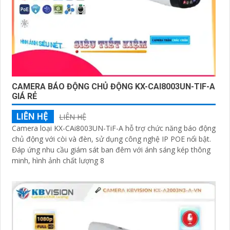
CAMERA BÁO ĐỘNG CHỦ ĐỘNG KX-CAI8003UN-TIF-A
GIÁ RẺ
LIÊN HỆ
LIÊN HỆ
Camera loại KX-CAi8003UN-TiF-A hỗ trợ chức năng báo động
chủ động với còi và đèn, sử dụng công nghệ IP POE nổi bật.
Đáp ứng nhu cầu giám sát ban đêm với ánh sáng kép thông
minh, hình ảnh chất lượng 8