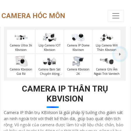
CAMERA HÓC MÔN
Camera Ultra 3k
Lắp Camera IOT
Camera IP Dome
Lắp Camera Wifi
Kbvision
Kbvision
Kbviison
Thân Kbvision
Camera Kbvision
Camera Bám Sát
Camera Kbvision
Camera Ghi Âm
Giá Rẻ
Chuyển Động
2K
Ngoài Trời Vantech
Kbvision
CAMERA IP THÂN TRỤ
KBVISION
Camera IP thân trụ KBVision là giải pháp lý tưởng cho giám sát
an ninh ngoài trời với thiết kế thân dài, giúp bao quát diện tích
rộng. Vỏ ngoài của camera được làm từ vật liệu chắc chắn, bảo
vệ hiệu quả trước tác động của thời tiết như mưa, nắng và bụi