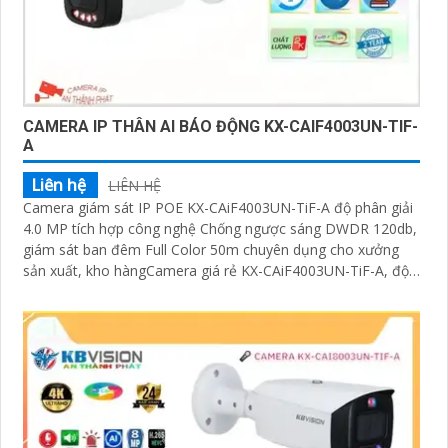
CAMERA IP THÂN AI BÁO ĐỘNG KX-CAIF4003UN-TIF-
A
Liên hệ
LIÊN HỆ
Camera giám sát IP POE KX-CAiF4003UN-TiF-A độ phân giải
4.0 MP tích hợp công nghệ Chống ngược sáng DWDR 120db,
giám sát ban đêm Full Color 50m chuyên dụng cho xưởng
sản xuất, kho hàngCamera giá rẻ KX-CAiF4003UN-TiF-A, độ
phân giải 4