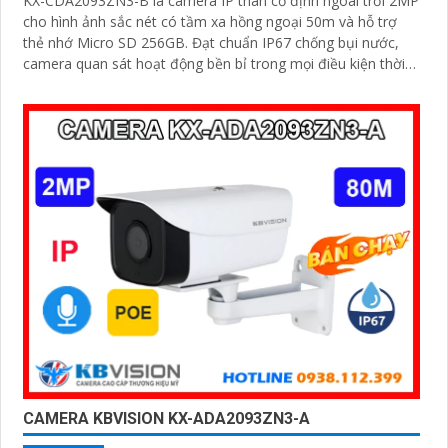
KX-CDA2093ZN3-B là camera IP thân cố định ngoài trời 2MP
cho hình ảnh sắc nét có tầm xa hồng ngoại 50m và hỗ trợ
thẻ nhớ Micro SD 256GB. Đạt chuẩn IP67 chống bụi nước,
camera quan sát hoạt động bền bỉ trong mọi điều kiện thời
tiết
CAMERA KBVISION KX-ADA2093ZN3-A