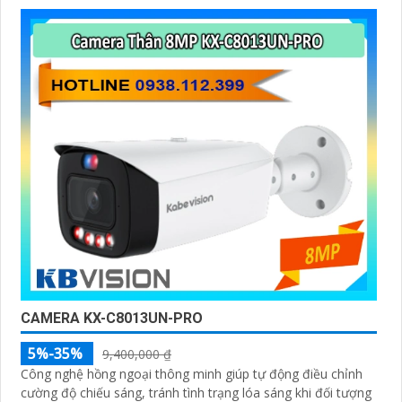
hỗ trợ 2 ổ cứng cho phép bạn mở rộng không gian lưu
trữ mà không cần lo lắng về việc ghi đè dữ liệu quan
trọng.
Nếu bạn đang tìm kiếm một giải pháp giám sát an ninh
thông minh và tiện lợi, đầu ghi camera hỗ trợ 2 ổ cứng
công nghệ phù hợp sẽ là sự lựa chọn hoàn hảo cho
nhu cầu của bạn. Hãy đầu tư vào sản phẩm này để bảo
vệ và giám sát nhà ở, cửa hàng hoặc văn phòng của
bạn một cách chuyên nghiệp và hiệu quả nhất.
CAMERA KX-C8013UN-PRO
5%-35%
9,400,000 ₫
Công nghệ hồng ngoại thông minh giúp tự động điều chỉnh
cường độ chiếu sáng, tránh tình trạng lóa sáng khi đối tượng