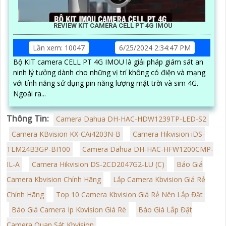
REVIEW KIT CAMERA CELL PT 4G IMOU
Lần xem: 10047
6/25/2024 2:34:47 PM
Bộ KIT camera CELL PT 4G IMOU là giải pháp giám sát an
ninh lý tưởng dành cho những vị trí không có điện và mạng
với tính năng sử dụng pin năng lượng mặt trời và sim 4G.
Ngoài ra...
Thông Tin:
Camera Dahua DH-HAC-HDW1239TP-LED-S2
Camera KBvision KX-CAi4203N-B
Camera Hikvision iDS-
TLM24B3GP-BI100
Camera Dahua DH-HAC-HFW1200CMP-
IL-A
Camera Hikvision DS-2CD2047G2-LU (C)
Báo Giá
Camera Kbvision Chính Hãng
Lắp Camera Kbvision Giá Rẻ
Chính Hãng
Top 10 Camera Kbvision Giá Rẻ Nên Lắp Đặt
Báo Giá Camera Ip Kbvision Giá Rè
Báo Giá Lắp Đặt
Camera Quan Sát Kbvision