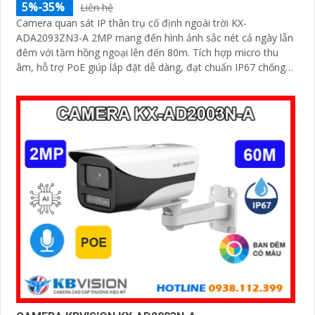
5%-35%
Liên hệ
Camera quan sát IP thân trụ cố định ngoài trời KX-
ADA2093ZN3-A 2MP mang đến hình ảnh sắc nét cả ngày lẫn
đêm với tầm hồng ngoại lên đến 80m. Tích hợp micro thu
âm, hỗ trợ PoE giúp lắp đặt dễ dàng, đạt chuẩn IP67 chống
bụi nước, hoạt động bền bỉ trong mọi điều kiện