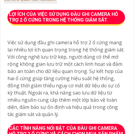
LỢI ÍCH CỦA VIỆC SỬ DỤNG ĐẦU GHI CAMERA HỖ
TRỢ 2 Ổ CỨNG TRONG HỆ THỐNG GIÁM SÁT.
Việc sử dụng đầu ghi camera hỗ trợ 2 ổ cứng mang
lại nhiều lợi ích quan trọng trong hệ thống giám sát.
Với công nghệ lưu trữ kép, người dùng có thể mở
rộng không gian lưu trữ một cách linh hoạt và đảm
bảo an toàn cho dữ liệu quan trọng. Sự kết hợp của
hai ổ cứng giúp tăng cường hiệu suất hệ thống,
đồng thời giảm thiểu nguy cơ mất dữ liệu do sự cố
kỹ thuật. Ngoài ra, khả năng sao lưu dữ liệu từ
nhiều nguồn cung cấp thêm một lớp bảo vệ toàn
diện, đảm bảo sự ổn định và hiệu quả trong công
tác giám sát và quản lý.
CÁC TÍNH NĂNG NỔI BẬT CỦA ĐẦU GHI CAMERA
HỖ TRỢ 2 Ổ CỨNG VÀ CÁCH CHỌN MUA SẢN PHẨM