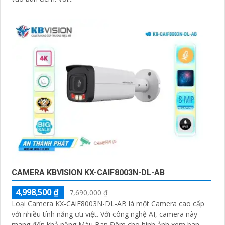
CAMERA KBVISION KX-CAIF8003N-DL-AB
4,998,500 ₫
7,690,000 ₫
Loại Camera KX-CAiF8003N-DL-AB là một Camera cao cấp
với nhiều tính năng ưu việt. Với công nghệ AI, camera này
mang đến khả năng Màu Ban Đêm cho hình ảnh xem ban