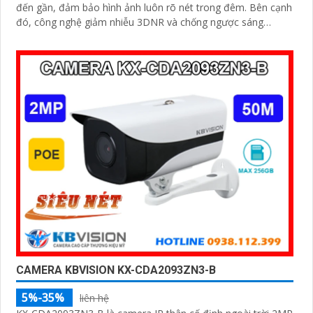
đến gần, đảm bảo hình ảnh luôn rõ nét trong đêm. Bên cạnh
'
đó, công nghệ giảm nhiễu 3DNR và chống ngược sáng
DWDR giúp camera tái tạo màu sắc chính xác và rõ ràng
trong mọi điều kiện ánh sáng phức tạp như ngược sáng
mạnh hay thiếu sáng
CAMERA KBVISION KX-CDA2093ZN3-B
5%-35%
liên hệ