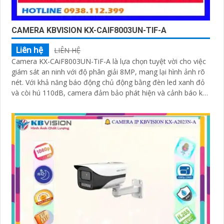
CAMERA KBVISION KX-CAIF8003UN-TIF-A
Liên hệ
LIÊN HỆ
Camera KX-CAiF8003UN-TiF-A là lựa chọn tuyệt vời cho việc
giám sát an ninh với độ phân giải 8MP, mang lại hình ảnh rõ
nét. Với khả năng báo động chủ động bằng đèn led xanh đỏ
và còi hú 110dB, camera đảm bảo phát hiện và cảnh báo khi
có xâm nhậpThiết bị Camera Giá Rẻ Công Nghệ POE KX-
CAiF8003UN-TiF-A tích hợp chức năng cao cấp Thu Âm Và
Loa rõ ràng để mang lại trải nghiệm hình ảnh và âm thanh
tốt nhất