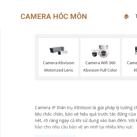
CAMERA HÓC MÔN
🏚
Camer
Camera Kbvision
Camera Wifi 360
K
Motorized Lens
Kbvision Full Color
Camera IP thân trụ KBVision là giải pháp lý tưởng c
liệu chắc chắn, bảo vệ hiệu quả trước tác động của 
nét, rõ ràng ngay cả khi sử dụng vào ban đêm. Với
hảo cho nhu cầu bảo vệ an ninh tại nhiều khu vực.