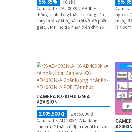
5%-35%
5%-3
liên hệ
Camera KX-CAi5003SN-AB IP AI
Camera q
thông minh dạng thân trụ cứng cáp
ngoài t
chuyên lắp đặt ngoài trời với độ phân
mang đến
giải 5.0MP, hỗ trợ nhận diện chính xác
lẫn đêm 
người và phương tiện, nâng cao hiệu
80m. Tích hợp micro thu âm, hỗ trợ
quả giám sát.
PoE giúp
IP67 chố
bỉ trong
CAMERA KX-AD4003N-A
KBVISION
2,005,500 ₫
2,865,000 ₫
Camera KX-AD4003N-A là dòng
CAMERA
A2003
camera IP thân cố định ngoài trời với