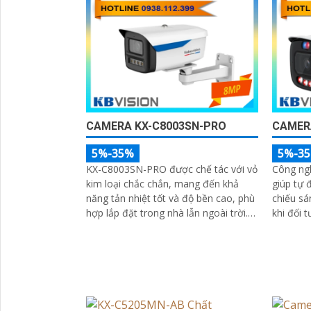
CAMERA KX-C8003SN-PRO
CAMER
5%-35%
5%-3
KX-C8003SN-PRO được chế tác với vỏ
Công ng
kim loại chắc chắn, mang đến khả
giúp tự 
năng tản nhiệt tốt và độ bền cao, phù
chiếu sá
hợp lắp đặt trong nhà lẫn ngoài trời.
khi đối 
Thiết kế gọn gàng, dễ dàng thi công,
ảnh luôn r
tiết kiệm thời gian và chi phí cho
đó, côn
người dùng
chống n
camera t
rõ ràng 
phức tạ