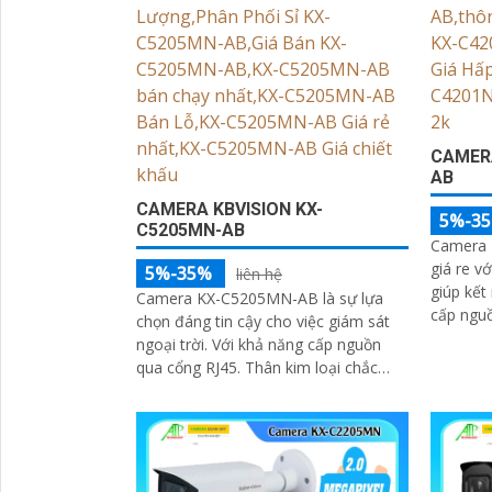
thiếu sá
'
CAMERA
AB
CAMERA KBVISION KX-
5%-3
C5205MN-AB
Camera 
giá re v
5%-35%
liên hệ
giúp kết 
Camera KX-C5205MN-AB là sự lựa
cấp ngu
chọn đáng tin cậy cho việc giám sát
Quickpic
ngoại trời. Với khả năng cấp nguồn
nhanh c
qua cổng RJ45. Thân kim loại chắc
chắn và khả năng chống nước IP 67.
Với độ phân giải 5