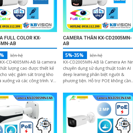
 FULL COLOR KX-
CAMERA THÂN KX-CD2005MN-
5MN-AB
AB
5%
5%-35%
liên hệ
liên hệ
KX-CD4005MN-AB là camera
KX-CD2005MN-AB là Camera An Ni
chất lượng cao được thiết kế
chuyên dụng sử dụng thuật toán AI
 cho việc giám sát trong kho
deep learning phân biệt người &
xưởng và các công trình. Với
phương tiện. Hỗ trợ POE không cần
 thân kim loại chống báo động
dây nguồn. Trang bị đèn Led giúp nhìn
ra có độ phân giải Ultra 2k 4
hình...