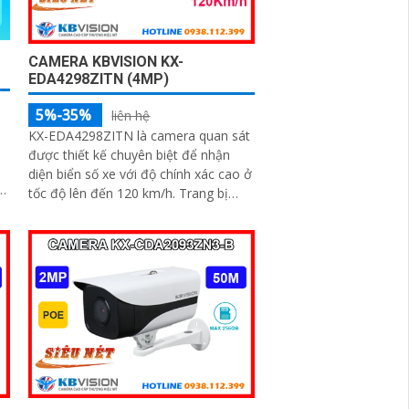
CAMERA KBVISION KX-
EDA4298ZITN (4MP)
5%-35%
liên hệ
i
KX-EDA4298ZITN là camera quan sát
n
được thiết kế chuyên biệt để nhận
diện biển số xe với độ chính xác cao ở
n
tốc độ lên đến 120 km/h. Trang bị
g
công nghệ WDR 140dB, tầm quan sát
60m và khoảng cách nhận diện lý
tưởng từ 8–20m, camera mang đến
hình ảnh sắc nét trong mọi điều kiện
ánh sáng