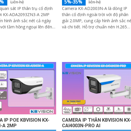
5%
5%-35%
Liên hệ
liên hệ
uan sát IP thân trụ cố định
Camera KX-AD2003N-A là dòng IP
rời KX-ADA2093ZN3-A 2MP
thân cố định ngoài trời với độ phân
 hình ảnh sắc nét cả ngày
giải 2.0MP, cung cấp hình ảnh sắc n
với tầm hồng ngoại lên đến
và chi tiết. Hỗ trợ chuẩn nén H.265
tầm nhìn hồng ngoại 60m và LED
 lắp đặt dễ dàng, đạt chuẩn
ánh...
ng bụi nước, hoạt động bền
 mọi điều kiện
 IP POE KBVISION KX-
CAMERA IP THÂN KBVISION KX
N-A 2MP
CAI4003N-PRO AI