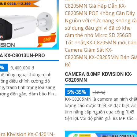
A KX-C8013UN-PRO
5%
9,400,000 ₫
CAMERA 8.0MP KBVISION KX-
hệ hồng ngoại thông minh
C8205MN
động điều chỉnh cường độ
ng, tránh tình trạng lóa sáng
5%-35%
liên hệ
tượng đến gần, đảm bảo hình
KX-C8205MN là camera an ninh chấ
õ nét trong đêm. Bên cạnh
lượng cao được thiết kế đặc biệt với
g nghệ giảm nhiễu 3DNR và
tính năng cấp nguồn qua cổng RJ45
gược sáng DWDR giúp
tiện lợi. Với độ phân giải 8.0MP sắc
ái tạo màu sắc chính xác và
nét khả năng quan sát ấn tượng,...
trong mọi điều kiện ánh sáng
p như ngược sáng mạnh hay