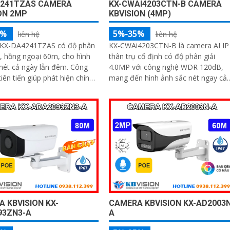
4241TZAS CAMERA
KX-CWAI4203CTN-B CAMERA
ON 2MP
KBVISION (4MP)
5%
5%-35%
liên hệ
liên hệ
KX-DA4241TZAS có độ phân
KX-CWAi4203CTN-B là camera AI IP
, hồng ngoại 60m, cho hình
thân trụ cố định có độ phân giải
ét cả ngày lẫn đêm. Công
4.0MP với công nghệ WDR 120dB,
tiên tiến giúp phát hiện chính
mang đến hình ảnh sắc nét ngay cả
i và phương tiện, hỗ trợ lưu
trong điều kiện ánh sáng phức tạp
đa 512GB và ghi âm với MIC
 KBVISION KX-
CAMERA KBVISION KX-AD2003N
93ZN3-A
A