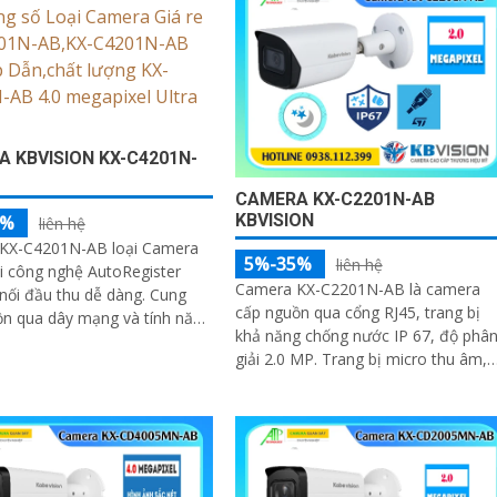
ng
 KBVISION KX-C4201N-
CAMERA KX-C2201N-AB
KBVISION
5%
liên hệ
KX-C4201N-AB loại Camera
5%-35%
liên hệ
ới công nghệ AutoRegister
Camera KX-C2201N-AB là camera
nối đầu thu dễ dàng. Cung
cấp nguồn qua cổng RJ45, trang bị
ồn qua dây mạng và tính năng
khả năng chống nước IP 67, độ phâ
k để nhận diện đối tượng
giải 2.0 MP. Trang bị micro thu âm,
hóng
phát hiện con người và chuyển động