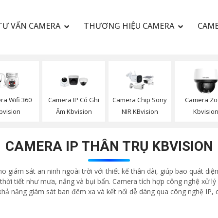
TƯ VẤN CAMERA
THƯƠNG HIỆU CAMERA
CAME
a Wifi 360
Camera IP Có Ghi
Camera Chip Sony
Camera Z
bvision
Âm Kbvision
NIR KBvision
Kbvisio
CAMERA IP THÂN TRỤ KBVISION
ho giám sát an ninh ngoài trời với thiết kế thân dài, giúp bao quát di
thời tiết như mưa, nắng và bụi bẩn. Camera tích hợp công nghệ xử lý h
 khả năng giám sát ban đêm xa và kết nối dễ dàng qua công nghệ IP, 