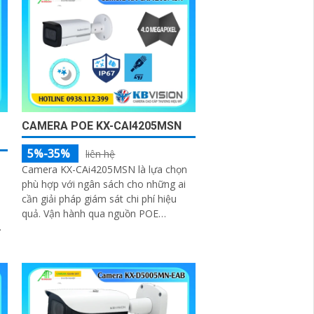
CAMERA POE KX-CAI4205MSN
5%-35%
liên hệ
Camera KX-CAi4205MSN là lựa chọn
phù hợp với ngân sách cho những ai
cần giải pháp giám sát chi phí hiệu
n
quả. Vận hành qua nguồn POE
camera sử dụng chip CMOS, hỗ trợ
hồng ngoại 60m