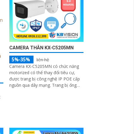
CAMERA THÂN KX-C5205MN
5%-35%
liên hệ
Camera KX-C5205MN có chức năng
motorized có thể thay đổi tiêu cự,
được trang bị công nghệ IP POE cấp
nguồn qua dây mạng. Trang bị ống
kính có độ phân giải 5
t