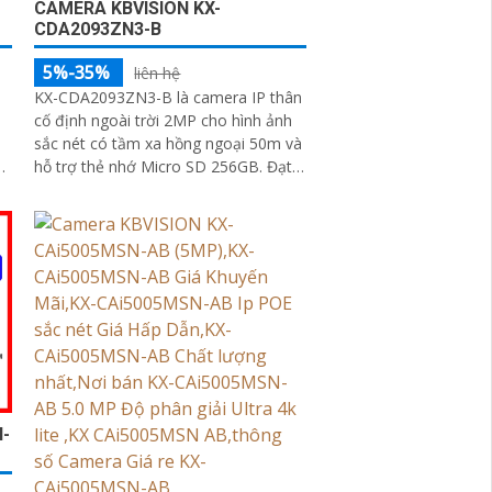
CAMERA KBVISION KX-
CDA2093ZN3-B
5%-35%
liên hệ
KX-CDA2093ZN3-B là camera IP thân
cố định ngoài trời 2MP cho hình ảnh
sắc nét có tầm xa hồng ngoại 50m và
hỗ trợ thẻ nhớ Micro SD 256GB. Đạt
chuẩn IP67 chống bụi nước, camera
quan sát hoạt động bền bỉ trong mọi
điều kiện thời tiết
-