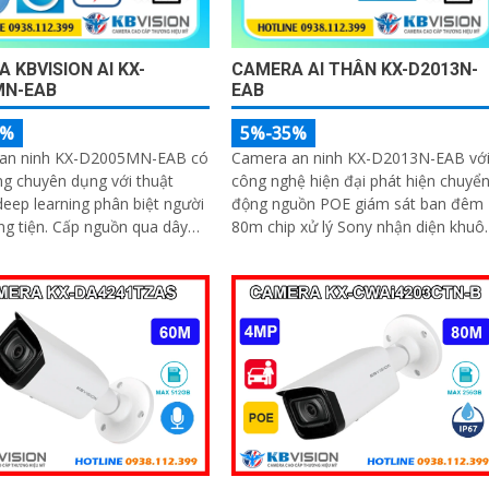
 KBVISION AI KX-
CAMERA AI THÂN KX-D2013N-
MN-EAB
EAB
5%
5%-35%
an ninh KX-D2005MN-EAB có
Camera an ninh KX-D2013N-EAB vớ
g chuyên dụng với thuật
công nghệ hiện đại phát hiện chuyể
deep learning phân biệt người
động nguồn POE giám sát ban đêm
ấp nguồn qua dây
80m chip xử lý Sony nhận diện khuô
 công nghệ nổi bật xem ban
mặt cập nhật IP POE báo động hàn
ng minh với 4 chế độ
rào ảo hình ảnh sắc nét 2.0 MP H