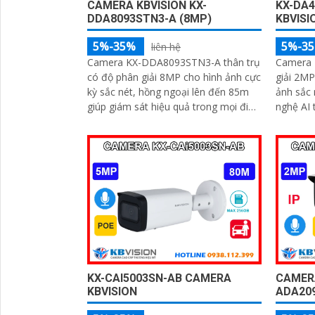
CAMERA KBVISION KX-
KX-DA
DDA8093STN3-A (8MP)
KBVISI
5%-35%
5%-3
liên hệ
Camera KX-DDA8093STN3-A thân trụ
Camera 
có độ phân giải 8MP cho hình ảnh cực
giải 2MP
kỳ sắc nét, hồng ngoại lên đến 85m
ảnh sắc n
giúp giám sát hiệu quả trong mọi điều
nghệ AI 
kiện ánh sáng. Các tính năng thông
xác ngườ
minh như nhận diện khuôn mặt, đếm
trữ tối 
người và nhận diện đối tượng cùng
tích hợp
khe cắm thẻ Micro SD 512GB mang
lại sự tiện lợi tối đa được bảo vệ với
chuẩn IP67, IK10 và hỗ trợ PoE,
camera đảm bảo hoạt động ổn định
KX-CAI5003SN-AB CAMERA
CAMERA
KBVISION
ADA20