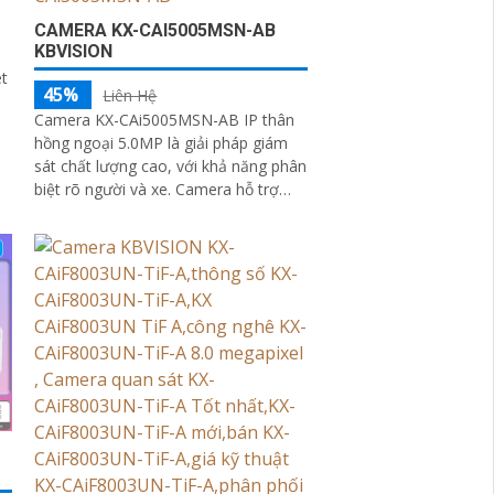
CAMERA KX-CAI5005MSN-AB
KBVISION
ét
45%
Liên Hệ
Camera KX-CAi5005MSN-AB IP thân
hồng ngoại 5.0MP là giải pháp giám
sát chất lượng cao, với khả năng phân
biệt rõ người và xe. Camera hỗ trợ
tầm xa hồng ngoại lên đến 60m,
giúp...
-