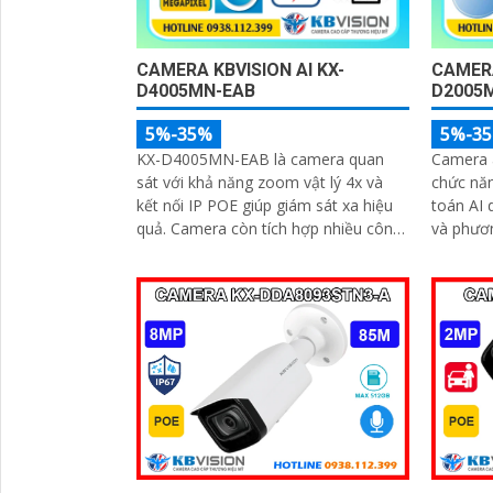
CAMERA KBVISION AI KX-
CAMERA
D4005MN-EAB
D2005
5%-35%
5%-3
KX-D4005MN-EAB là camera quan
Camera 
sát với khả năng zoom vật lý 4x và
chức năn
kết nối IP POE giúp giám sát xa hiệu
toán AI 
quả. Camera còn tích hợp nhiều công
và phương tiện. C
nghệ cao hỗ trợ an ninh đắc lực, có
tín hiệu
thể kể đến phát hiện vật thể, phân
đêm thô
tích người, xe, biển số, SMD3