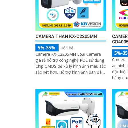
CAMERA THÂN KX-C2205MN
CAMERA
CD400
5%-35%
liên hệ
5%-3
Camera KX-C2205MN Loại Camera
Camera 
giá rẻ hỗ trợ công nghệ POE sử dụng
an ninh 
Chip CMOS để xử lý hình ảnh màu sắc
đặc biệt
sắc nét hơn. Hỗ trợ hình ảnh ban đêm
hàng nhà 
với công nghệ hồng ngoại 60m chất
thiết kế
lượng hình ảnh 2
giả came