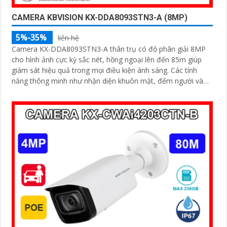
CAMERA KBVISION KX-DDA8093STN3-A (8MP)
5%-35%
liên hệ
Camera KX-DDA8093STN3-A thân trụ có độ phân giải 8MP
cho hình ảnh cực kỳ sắc nét, hồng ngoại lên đến 85m giúp
giám sát hiệu quả trong mọi điều kiện ánh sáng. Các tính
năng thông minh như nhận diện khuôn mặt, đếm người và
nhận diện đối tượng cùng khe cắm thẻ Micro SD 512GB
mang lại sự tiện lợi tối đa được bảo vệ với chuẩn IP67, IK10
và hỗ trợ PoE, camera đảm bảo hoạt động ổn định