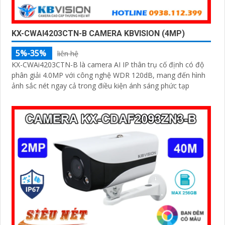
KX-CWAI4203CTN-B CAMERA KBVISION (4MP)
5%-35%
liên hệ
KX-CWAi4203CTN-B là camera AI IP thân trụ cố định có độ
phân giải 4.0MP với công nghệ WDR 120dB, mang đến hình
ảnh sắc nét ngay cả trong điều kiện ánh sáng phức tạp