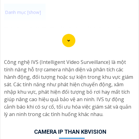
Chào bạn, dưới đây là một số câu giới thiệu cho việc
mua Camera Kbvision với chiết khấu cao và giải pháp
phù hợp trong ngữ cảnh của một đại lý công nghệ:
🛃
1:
"Chào anh/chị! Bạn đang tìm kiếm Camera Kbvision
với chiết khấu hấp dẫn? Hãy đến với chúng tôi để nhận
Công nghệ IVS (Intelligent Video Surveillance) là một
ưu đãi đặc biệt và được tư vấn về giải pháp chính xác
tính năng hỗ trợ camera nhận diện và phân tích các
nhất cho nhu cầu an ninh của bạn!"
hành động, đối tượng hoặc sự kiện trong khu vực giám
️🏅️
2:
"Bạn muốn mua Camera Kbvision với giá ưu đãi và
sát. Các tính năng như phát hiện chuyển động, xâm
giải pháp phù hợp? Liên hệ ngay với chúng tôi để được
nhập khu vực, phát hiện đối tượng bỏ rơi hay mất tích
hỗ trợ tốt nhất từ đội ngũ chuyên gia có kinh nghiệm!"
giúp nâng cao hiệu quả bảo vệ an ninh. IVS tự động
️🥈
3:
"Chúng tôi cam kết cung cấp Camera Kbvision
cảnh báo khi có sự cố, tối ưu hóa việc giám sát và quản
chính hãng với chiết khấu cao nhất trên thị trường. Hãy
lý an ninh trong các tình huống khác nhau.
đến với chúng tôi để trải nghiệm dịch vụ tốt nhất và
nhận được sự tư vấn chuyên nghiệp về giải pháp an
CAMERA IP THAN KBVISION
ninh cần thiết!"