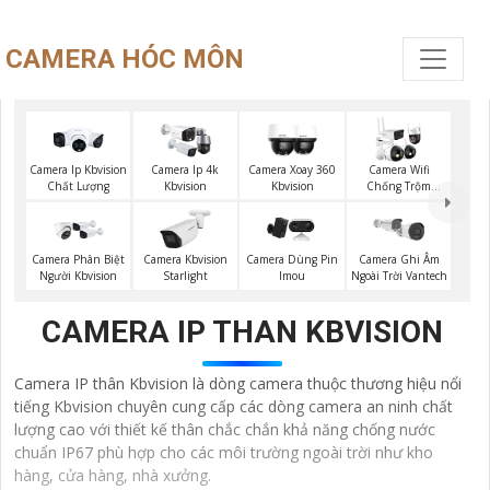
CAMERA HÓC MÔN
Camera Ip Kbvision
Camera Ip 4k
Camera Xoay 360
Camera Wifi
Chất Lượng
Kbvision
Kbvision
Chống Trộm
Kbvision
Camera Phân Biệt
Camera Kbvision
Camera Dùng Pin
Camera Ghi Âm
Người Kbvision
Starlight
Imou
Ngoài Trời Vantech
CAMERA IP THAN KBVISION
Camera IP thân Kbvision là dòng camera thuộc thương hiệu nổi
tiếng Kbvision chuyên cung cấp các dòng camera an ninh chất
lượng cao với thiết kế thân chắc chắn khả năng chống nước
chuẩn IP67 phù hợp cho các môi trường ngoài trời như kho
hàng, cửa hàng, nhà xưởng.