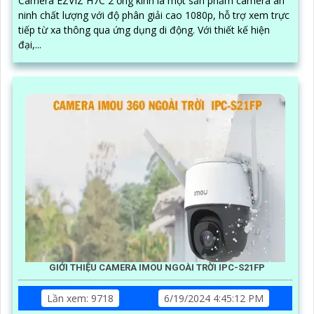
Camera EZVIZ H7C 2 ống kính là một sản phẩm camera an
ninh chất lượng với độ phân giải cao 1080p, hỗ trợ xem trực
tiếp từ xa thông qua ứng dụng di động. Với thiết kế hiện
đại,...
GIỚI THIỆU CAMERA IMOU NGOÀI TRỜI IPC-S21FP
Lần xem: 9718
6/19/2024 4:45:12 PM