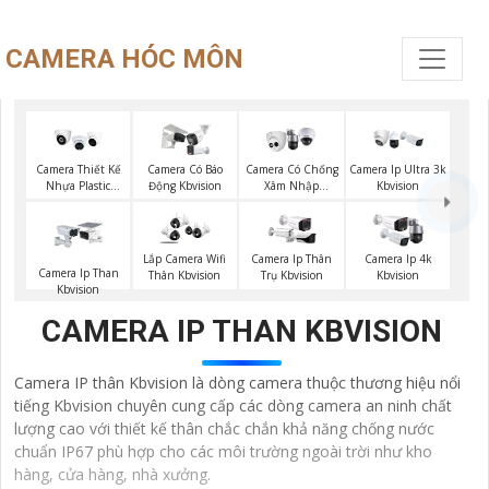
CAMERA HÓC MÔN
Camera Thiết Kế
Camera Có Báo
Camera Có Chống
Camera Ip Ultra 3k
Nhựa Plastic
Động Kbvision
Xâm Nhập
Kbvision
Kbvision
Kbvision
Lắp Camera Wifi
Camera Ip Thân
Camera Ip 4k
Camera Ip Than
Thân Kbvision
Trụ Kbvision
Kbvision
Kbvision
CAMERA IP THAN KBVISION
Camera IP thân Kbvision là dòng camera thuộc thương hiệu nổi
tiếng Kbvision chuyên cung cấp các dòng camera an ninh chất
lượng cao với thiết kế thân chắc chắn khả năng chống nước
chuẩn IP67 phù hợp cho các môi trường ngoài trời như kho
hàng, cửa hàng, nhà xưởng.