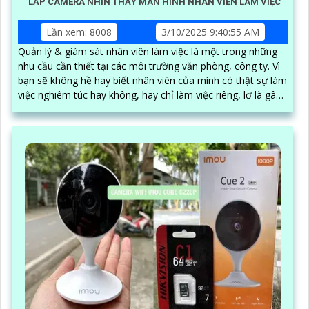
LẮP CAMERA NHÌN THẤY MÀN HÌNH NHÂN VIÊN LÀM VIỆC
Lần xem: 8008
3/10/2025 9:40:55 AM
Quản lý & giám sát nhân viên làm việc là một trong những
nhu cầu cần thiết tại các môi trường văn phòng, công ty. Vì
bạn sẽ không hề hay biết nhân viên của mình có thật sự làm
việc nghiêm túc hay không, hay chỉ làm việc riêng, lơ là gây
nên hiệu suất công việc kém