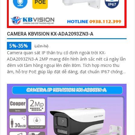
CAMERA KBVISION KX-ADA2093ZN3-A
5%-35%
Liên hệ
Camera quan sát IP thân trụ cố định ngoài trời KX-
ADA2093ZN3-A 2MP mang đến hình ảnh sắc nét cả ngày lẫn
đêm với tầm hồng ngoại lên đến 80m. Tích hợp micro thu
âm, hỗ trợ PoE giúp lắp đặt dễ dàng, đạt chuẩn IP67 chống
bụi nước, hoạt động bền bỉ trong mọi điều kiện