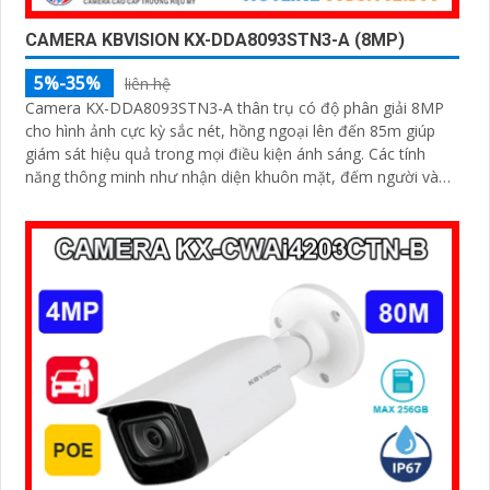
CAMERA KBVISION KX-DDA8093STN3-A (8MP)
5%-35%
liên hệ
Camera KX-DDA8093STN3-A thân trụ có độ phân giải 8MP
cho hình ảnh cực kỳ sắc nét, hồng ngoại lên đến 85m giúp
giám sát hiệu quả trong mọi điều kiện ánh sáng. Các tính
năng thông minh như nhận diện khuôn mặt, đếm người và
nhận diện đối tượng cùng khe cắm thẻ Micro SD 512GB
mang lại sự tiện lợi tối đa được bảo vệ với chuẩn IP67, IK10
và hỗ trợ PoE, camera đảm bảo hoạt động ổn định