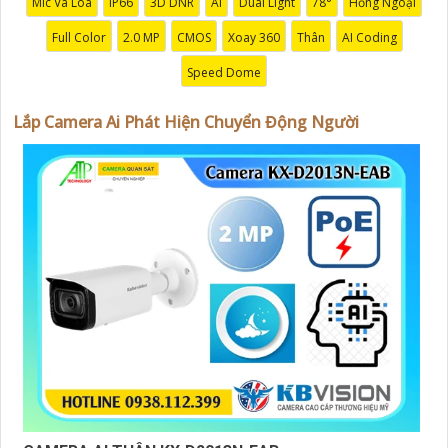
Mic Và Loa
IP66
3D DNR
AI
Dual Light
78°
Hồng Ngoại
'
Full Color
2.0 MP
CMOS
Xoay 360
Thân
AI Coding
Speed Dome
Lắp Camera Ai Phát Hiện Chuyển Động Người