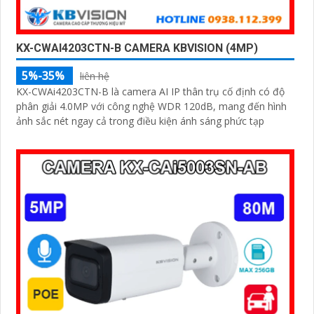
KX-CWAI4203CTN-B CAMERA KBVISION (4MP)
5%-35%
liên hệ
KX-CWAi4203CTN-B là camera AI IP thân trụ cố định có độ
phân giải 4.0MP với công nghệ WDR 120dB, mang đến hình
ảnh sắc nét ngay cả trong điều kiện ánh sáng phức tạp