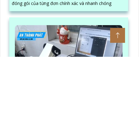
đóng gói của từng đơn chính xác và nhanh chóng
PHẦN MỀM QUAY ĐÓNG GÓI ĐƠN HÀNG CAMPACK ATP
Lần xem: 1256
6/30/2026 3:16:12 PM
Phần Mềm Quay Đóng Gói Đơn Hàng CamPack ATP là
phần mềm có tích hợp công nghệ Ai nhận diện và dọc
mã QR/ bar code khi camera quay được mã vận đơn