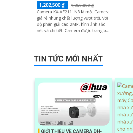
ngoại l
1,202,500 ₫
1,850,000 ₫
Camera KX-AF2111N3 là một Camera
giá rẻ nhưng chất lượng vượt trội. Với
độ phân giải cao 2MP, hình ảnh sắc
nét và chi tiết. Camera được trang bị
công nghệ hồng ngoại thông minh,...
TIN TỨC MỚI NHẤT
GIỚI THIỆU VỀ CAMERA DH-