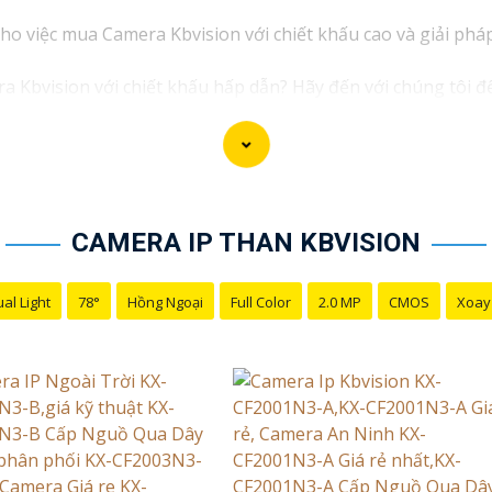
 cho việc mua Camera Kbvision với chiết khấu cao và giải ph
 Kbvision với chiết khấu hấp dẫn? Hãy đến với chúng tôi để 
 bạn!"
ưu đãi và giải pháp phù hợp? Liên hệ ngay với chúng tôi để
sion chính hãng với chiết khấu cao nhất trên thị trường. Hã
p về giải pháp an ninh cần thiết!"
CAMERA IP THAN KBVISION
ạn thành công trong việc tiếp cận khách hàng và tăng cơ hộ
ôi hỗ trợ bạn tốt hơn!
al Light
78°
Hồng Ngoại
Full Color
2.0 MP
CMOS
Xoay