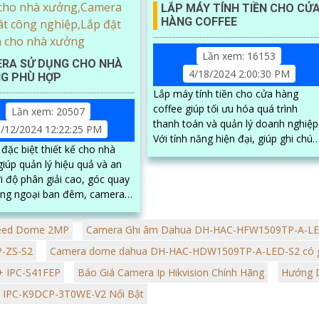
LẮP MÁY TÍNH TIỀN CHO CỬ
HÀNG COFFEE
Lần xem: 16153
RA SỬ DỤNG CHO NHÀ
4/18/2024 2:00:30 PM
G PHÙ HỢP
Lắp máy tính tiền cho cửa hàng
coffee giúp tối ưu hóa quá trình
Lần xem: 20507
thanh toán và quản lý doanh nghiệp
/12/2024 12:22:25 PM
Với tính năng hiện đại, giúp ghi chú
đặc biệt thiết kế cho nhà
đơn hàng, quản lý kho, doanh số bá
iúp quản lý hiệu quả và an
hàng và thu chi một cách dễ dàng
ồng ngoại ban đêm, camera
 ghi lại mọi hoạt động trong
eed Dome 2MP
Camera Ghi âm Dahua DH-HAC-HFW1509TP-A-L
-ZS-S2
Camera dome dahua DH-HAC-HDW1509TP-A-LED-S2 có 
+ IPC-S41FEP
Báo Giá Camera Ip Hikvision Chính Hãng
Hướng D
ne IPC-K9DCP-3T0WE-V2 Nổi Bật