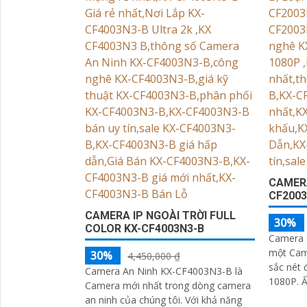
CAMERA
CF2003
CAMERA IP NGOÀI TRỜI FULL
30%
COLOR KX-CF4003N3-B
Camera 
một Came
30%
4,450,000 ₫
sắc nét 
Camera An Ninh KX-CF4003N3-B là
1080P. Ấn tượng ơn với những thông
Camera mới nhất trong dòng camera
số là C
an ninh của chúng tôi. Với khả năng
'