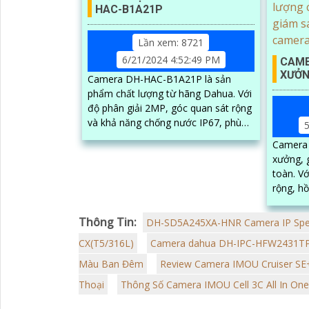
HAC-B1A21P
Lần xem: 8721
6/21/2024 4:52:49 PM
CAME
XƯỞN
Camera DH-HAC-B1A21P là sản
phẩm chất lượng từ hãng Dahua. Với
độ phân giải 2MP, góc quan sát rộng
và khả năng chống nước IP67, phù
5
hợp cho sử dụng ngoài trời
Camera 
xưởng, g
toàn. Với độ phân giải cao, góc quay
rộng, h
đảm bảo
xưởng
Thông Tin:
DH-SD5A245XA-HNR Camera IP Sp
CX(T5/316L)
Camera dahua DH-IPC-HFW2431TP
Màu Ban Đêm
Review Camera IMOU Cruiser SE
Thoại
Thông Số Camera IMOU Cell 3C All In O