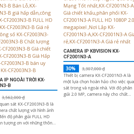
CAMERA IP KBVISION KX-
CF2001N3-A
30%
3,307,000 ₫
Thiết bị camera KX-CF2001N3-A là
 IP NGOÀI TRỜI KX-
một lựa chọn hoàn hảo cho việc qu
N3-B
sát trong và ngoài nhà. Với độ phân
giải 2.0 MP, camera này cho chất
3,562,000 ₫
lượng hình ảnh rõ nét cả ngày và đ
quan sát KX-CF2003N3-B là
ra chất lượng với hình ảnh
đến độ phân giải FULL HD
amera còn có khả năng màu