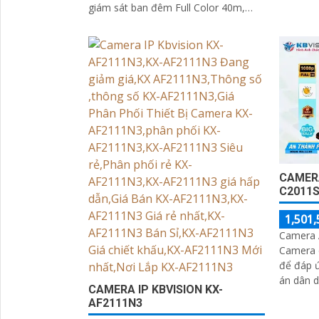
sắc ban
giám sát ban đêm Full Color 40m,
sát ban 
camera này có thể hiển thị màu sắc
rõ ràng và sáng đẹp ngay cả trong
điều kiện thiếu ánh sáng
CAMERA
C2011
1,501,
Camera 
Camera c
để đáp ứ
án dân dụng. So với
CAMERA IP KBVISION KX-
camera 
AF2111N3
cho khả