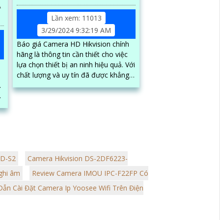
A
Lần xem: 11013
3/29/2024 9:32:19 AM
Báo giá Camera HD Hikvision chính
hãng là thông tin cần thiết cho việc
lựa chọn thiết bị an ninh hiệu quả. Với
chất lượng và uy tín đã được khẳng
.
định trên thị trường, Camera HD
Hikvision mang đến cho người sử
n
dụng sự tin tưởng và an tâm
ED-S2
Camera Hikvision DS-2DF6223-
ghi âm
Review Camera IMOU IPC-F22FP Có
ẫn Cài Đặt Camera Ip Yoosee Wifi Trên Điện