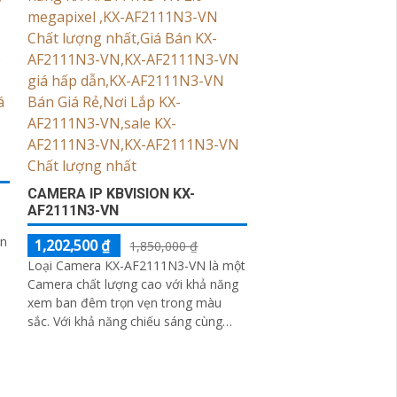
CAMERA IP KBVISION KX-
AF2111N3-VN
an
1,202,500 ₫
1,850,000 ₫
Loại Camera KX-AF2111N3-VN là một
Camera chất lượng cao với khả năng
êm
xem ban đêm trọn vẹn trong màu
sắc. Với khả năng chiếu sáng cùng
mức độ như ban ngày trong khoảng
cách 20m, loại camera này sẽ mang
đến cho bạn hình ảnh sắc nét và rõ
ràng