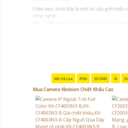
Chào bạn, dưới đây là một số câu giới thiệu
công nghệ:
🛃
1:
"Chào anh/chị! Bạn đang tìm kiếm Camera
pháp chính xác nhất cho nhu cầu an ninh của
️🏅️
2:
"Bạn muốn mua Camera Kbvision với giá 
có kinh nghiệm!"
️🥈
3:
"Chúng tôi cam kết cung cấp Camera Kbvi
tốt nhất và nhận được sự tư vấn chuyên nghiệ
Hy vọng những câu giới thiệu trên sẽ giúp b
hay câu hỏi nào khác, bạn có thể chia sẻ để t
Mic Và Loa
IP66
3D DNR
AI
Du
Mua Camera Kbvision Chiết Khấu Cao