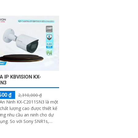
 đêm, nhờ công nghệ giám
đêm Full Color
 IP KBVISION KX-
SN3
500 ₫
2,310,000 ₫
An Ninh KX-C2011SN3 là một
hất lượng cao được thiết kế
ng nhu cầu an ninh cho dự
 Sony SNR1s,
này có khả năng mượt hơn và
 năng xem ban đêm với hồng