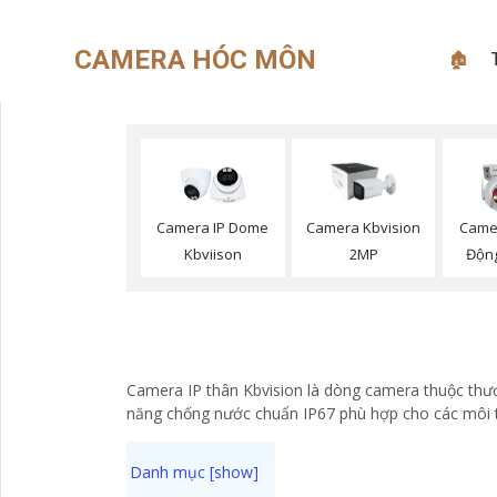
CAMERA HÓC MÔN
🏚
Camera IP Dome
Camera Kbvision
Came
Kbviison
2MP
Động
Camera IP thân Kbvision là dòng camera thuộc thươ
năng chống nước chuẩn IP67 phù hợp cho các môi t