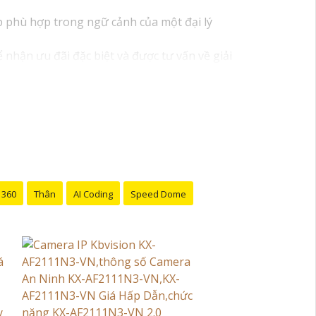
áp phù hợp trong ngữ cảnh của một đại lý
nhận ưu đãi đặc biệt và được tư vấn về giải
 được hỗ trợ tốt nhất từ đội ngũ chuyên gia
y đến với chúng tôi để trải nghiệm dịch vụ
i bán hàng của bạn. Nếu có bất kỳ yêu cầu
 360
Thân
AI Coding
Speed Dome