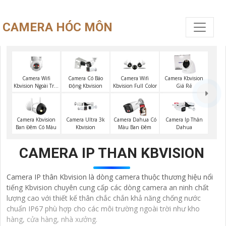
CAMERA HÓC MÔN
Camera Wifi
Camera Có Báo
Camera Wifi
Camera Kbvision
Kbvision Ngoài Trời
Động Kbvision
Kbvision Full Color
Giá Rẻ
360
Camera Kbvision
Camera Ultra 3k
Camera Dahua Có
Camera Ip Thân
Ban Đêm Có Màu
Kbvision
Màu Ban Đêm
Dahua
CAMERA IP THAN KBVISION
Camera IP thân Kbvision là dòng camera thuộc thương hiệu nổi
tiếng Kbvision chuyên cung cấp các dòng camera an ninh chất
lượng cao với thiết kế thân chắc chắn khả năng chống nước
chuẩn IP67 phù hợp cho các môi trường ngoài trời như kho
hàng, cửa hàng, nhà xưởng.