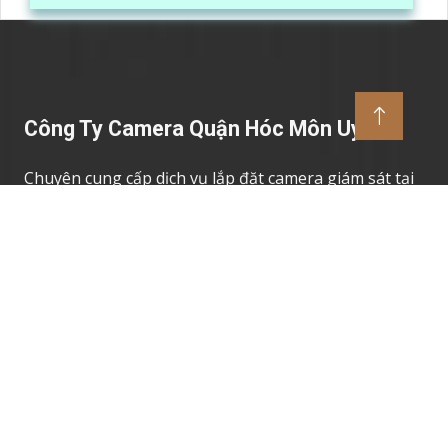
hàng hóa, kèm theo đấy là quy trình đóng gói cũng
được ghi lại một cách dễ dàng
Công Ty Camera Quận Hóc Môn Uy Tín
Chuyên cung cấp dịch vụ lắp đặt camera giám sát tại
quận hóc môn giá rẻ, chung tôi mang đến cho khách
hàng các dòng camera giám sát có chất lượng cao,
với nhiều tính năng vượt trội giúp cho quý khách
hàng có thể bảo vệ ngôi nhà của mình một cách tốt
nhất.
Thương Hiệu Camera Uy Tín
Camera Giám Sát Dahua