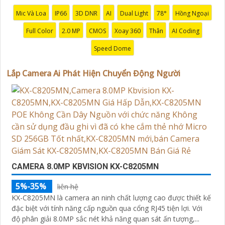
'
Mic Và Loa
IP66
3D DNR
AI
Dual Light
78°
Hồng Ngoại
Full Color
2.0 MP
CMOS
Xoay 360
Thân
AI Coding
Speed Dome
Lắp Camera Ai Phát Hiện Chuyển Động Người
CAMERA 8.0MP KBVISION KX-C8205MN
5%-35%
liên hệ
KX-C8205MN là camera an ninh chất lượng cao được thiết kế
đặc biệt với tính năng cấp nguồn qua cổng RJ45 tiện lợi. Với
độ phân giải 8.0MP sắc nét khả năng quan sát ấn tượng,...