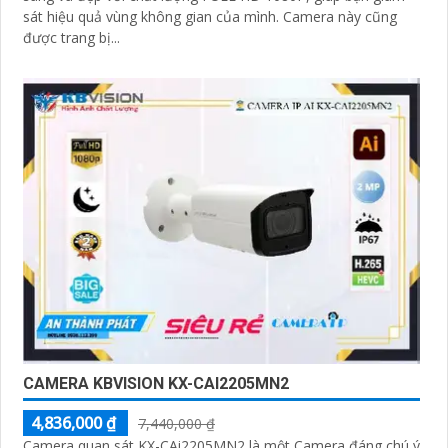
sát hiệu quả vùng không gian của mình. Camera này cũng
được trang bị...
CAMERA KBVISION KX-CAI2205MN2
4,836,000 ₫
7,440,000 ₫
Camera quan sát KX-CAi2205MN2 là một Camera đáng chú ý