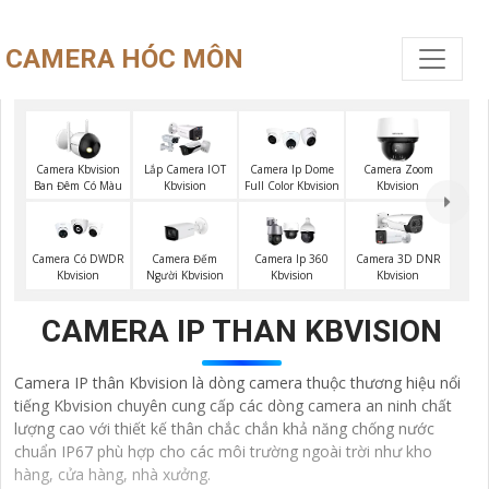
CAMERA HÓC MÔN
Camera Kbvision
Lắp Camera IOT
Camera Ip Dome
Camera Zoom
Ban Đêm Có Màu
Kbvision
Full Color Kbvision
Kbvision
Camera Đếm
Camera Có DWDR
Camera Ip 360
Camera 3D DNR
Người Kbvision
Kbvision
Kbvision
Kbvision
CAMERA IP THAN KBVISION
Camera IP thân Kbvision là dòng camera thuộc thương hiệu nổi
tiếng Kbvision chuyên cung cấp các dòng camera an ninh chất
lượng cao với thiết kế thân chắc chắn khả năng chống nước
chuẩn IP67 phù hợp cho các môi trường ngoài trời như kho
hàng, cửa hàng, nhà xưởng.