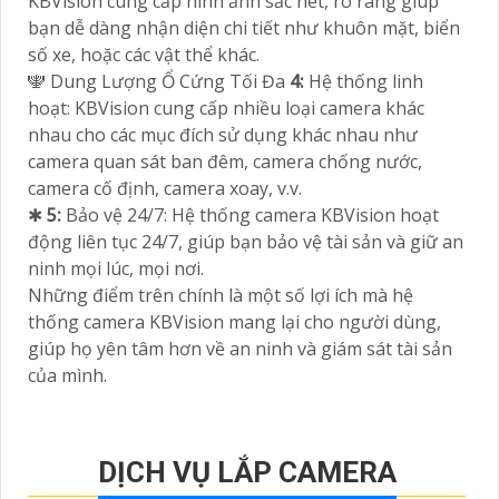
KBVision cung cấp hình ảnh sắc nét, rõ ràng giúp
bạn dễ dàng nhận diện chi tiết như khuôn mặt, biển
số xe, hoặc các vật thể khác.
🕎 Dung Lượng Ổ Cứng Tối Đa
4:
Hệ thống linh
hoạt: KBVision cung cấp nhiều loại camera khác
nhau cho các mục đích sử dụng khác nhau như
camera quan sát ban đêm, camera chống nước,
camera cố định, camera xoay, v.v.
✱
5:
Bảo vệ 24/7: Hệ thống camera KBVision hoạt
động liên tục 24/7, giúp bạn bảo vệ tài sản và giữ an
ninh mọi lúc, mọi nơi.
Những điểm trên chính là một số lợi ích mà hệ
thống camera KBVision mang lại cho người dùng,
giúp họ yên tâm hơn về an ninh và giám sát tài sản
của mình.
DỊCH VỤ LẮP CAMERA