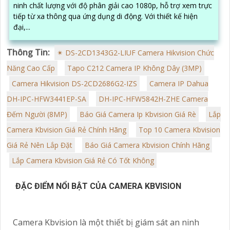
ninh chất lượng với độ phân giải cao 1080p, hỗ trợ xem trực
tiếp từ xa thông qua ứng dụng di động. Với thiết kế hiện
đại,...
Thông Tin:
✴ DS-2CD1343G2-LIUF Camera Hikvision Chức
Năng Cao Cấp
Tapo C212 Camera IP Không Dây (3MP)
Camera Hikvision DS-2CD2686G2-IZS
Camera IP Dahua
DH-IPC-HFW3441EP-SA
DH-IPC-HFW5842H-ZHE Camera
Đếm Người (8MP)
Báo Giá Camera Ip Kbvision Giá Rè
Lắp
Camera Kbvision Giá Rẻ Chính Hãng
Top 10 Camera Kbvision
Giá Rẻ Nên Lắp Đặt
Báo Giá Camera Kbvision Chính Hãng
Lắp Camera Kbvision Giá Rẻ Có Tốt Không
ĐẶC ĐIỂM NỔI BẬT CỦA CAMERA KBVISION
Camera Kbvision là một thiết bị giám sát an ninh