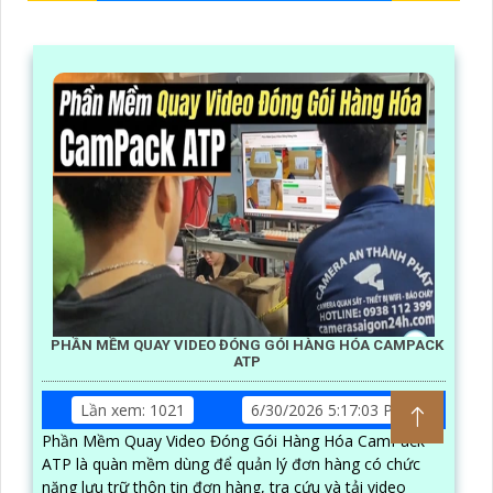
PHẦN MỀM QUAY VIDEO ĐÓNG GÓI HÀNG HÓA CAMPACK
ATP
Lần xem: 1021
6/30/2026 5:17:03 PM
Phần Mềm Quay Video Đóng Gói Hàng Hóa CamPack
ATP là quàn mềm dùng để quản lý đơn hàng có chức
năng lưu trữ thôn tin đơn hàng, tra cứu và tải video