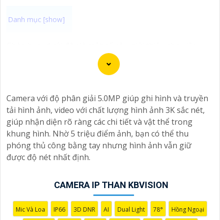
Chào bạn, dưới đây là một số câu giới thiệu cho việc
mua Camera Kbvision với chiết khấu cao và giải pháp
phù hợp trong ngữ cảnh của một đại lý công nghệ:
🛃
1:
"Chào anh/chị! Bạn đang tìm kiếm Camera Kbvision
với chiết khấu hấp dẫn? Hãy đến với chúng tôi để nhận
Camera với độ phân giải 5.0MP giúp ghi hình và truyền
ưu đãi đặc biệt và được tư vấn về giải pháp chính xác
tải hình ảnh, video với chất lượng hình ảnh 3K sắc nét,
nhất cho nhu cầu an ninh của bạn!"
giúp nhận diện rõ ràng các chi tiết và vật thể trong
️🏅️
2:
"Bạn muốn mua Camera Kbvision với giá ưu đãi và
khung hình. Nhờ 5 triệu điểm ảnh, bạn có thể thu
giải pháp phù hợp? Liên hệ ngay với chúng tôi để được
phóng thủ công bằng tay nhưng hình ảnh vẫn giữ
hỗ trợ tốt nhất từ đội ngũ chuyên gia có kinh nghiệm!"
được độ nét nhất định.
️🥈
3:
"Chúng tôi cam kết cung cấp Camera Kbvision
chính hãng với chiết khấu cao nhất trên thị trường. Hãy
CAMERA IP THAN KBVISION
đến với chúng tôi để trải nghiệm dịch vụ tốt nhất và
nhận được sự tư vấn chuyên nghiệp về giải pháp an
ninh cần thiết!"
Mic Và Loa
IP66
3D DNR
AI
Dual Light
78°
Hồng Ngoại