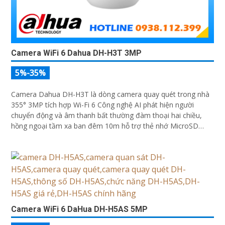
Camera WiFi 6 Dahua DH-H3T 3MP
5%-35%
Camera Dahua DH-H3T là dòng camera quay quét trong nhà
355° 3MP tích hợp Wi-Fi 6 Công nghệ AI phát hiện người
chuyển động và âm thanh bất thường đàm thoại hai chiều,
hồng ngoại tầm xa ban đêm 10m hỗ trợ thẻ nhớ MicroSD
256GB ONVIF và điều khiển từ xa qua ứng dụng DMSS
Camera WiFi 6 DaHua DH-H5AS 5MP