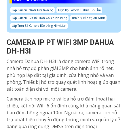
Lắp Camera Ngoài Trời trọn bộ
Trọn Bộ Camera Dahua Ghi Âm
Lắp Camera Giá Rẻ Trọn Gói chính hãng
Thiết Bị Bảo Vệ An Ninh
Lắp Trọn Bộ Camera Báo Động Hikvision
CAMERA IP PT WIFI 3MP DAHUA
DH-H3I
Camera Dahua DH-H3I là dòng camera WiFi trong
nhà hỗ trợ độ phân giải 3MP cho hình ảnh rõ nét,
phù hợp lắp đặt tại gia đình, cửa hàng nhỏ và văn
phòng. Thiết bị hỗ trợ quay quét linh hoạt giúp quan
sát toàn diện chỉ với một camera.
Camera tích hợp micro và loa hỗ trợ đàm thoại hai
chiều, kết nối WiFi 6 ổn định cùng khả năng quan sát
ban đêm hồng ngoại 10m. Ngoài ra, camera còn hỗ
trợ phát hiện chuyển động thông minh và quản lý dễ
dàng qua ứng dụng DMSS trên điện thoại.