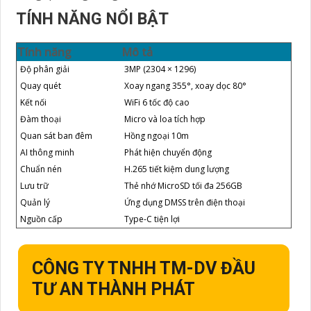
TÍNH NĂNG NỔI BẬT
Tính năng
Mô tả
Độ phân giải
3MP (2304 × 1296)
Quay quét
Xoay ngang 355°, xoay dọc 80°
Kết nối
WiFi 6 tốc độ cao
Đàm thoại
Micro và loa tích hợp
Quan sát ban đêm
Hồng ngoại 10m
AI thông minh
Phát hiện chuyển động
Chuẩn nén
H.265 tiết kiệm dung lượng
Lưu trữ
Thẻ nhớ MicroSD tối đa 256GB
Quản lý
Ứng dụng DMSS trên điện thoại
Nguồn cấp
Type-C tiện lợi
CÔNG TY TNHH TM-DV ĐẦU
TƯ AN THÀNH PHÁT