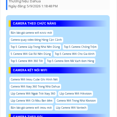
Thương hiệu:
Dahua
Ngày đăng:
5/9/2026 1:18:48 PM
CAMERA THEO CHỨC NĂNG
Bản báo giá camera wifi ezviz mới
Camera quay video Đóng Hàng Cận Cảnh
Top 5 Camera Lắp Trong Nhà Nên Dùng
Top 5 Camera Chống Trộm
5 Camera Wifi Giá Rẻ Nên Dùng
Top 5 Camera Wifi Cho Gia Đình
Top 5 Camera Wifi 360 Tốt
Top 5 Camera Xem Mã Vạch Đơn Hàng
CAMERA KẾT NỐI WIFI
Camera Wifi Imou Cube Ghi Hình Nét
Camera Wifi Xoay 360 Trong Nhà Dahua
Lắp Camera Wifi Ngoài Trời Xoay 360
Lắp Camera Wifi Hikvision
Lắp Camera Wifi Có Màu Ban Đêm
Camera Wifi Trong Nhà Kbvision
Bản báo giá camera wifi imou mới
Lắp Camera Wifi Vantech
CAMERA THEO GÓI