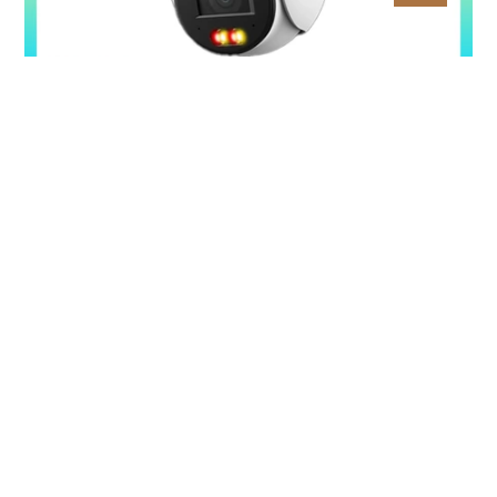
Camera PT Ốp Trần 4MP KBVISION KX-S44P
5%-35%
Liên hệ
4MP sắc nét + quay ngang 345° – bao quát chi tiết toàn
không gian LED ấm + hồng ngoại 30m – Full Color ban đêm
linh hoạt Còi hú + đèn chớp 10 âm tùy chỉnh – cảnh báo chủ
động tức thì