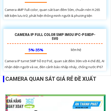
Camera 4MP Full-color, quan sát ban đêm 50m, chuẩn nén H.265
tiết kiệm lưu trữ, phát hiện thông minh người & phương tiện
CAMERA IP FULL COLOR 5MP IMOU IPC-PS8DP-
5V0
5%-35%
liên hệ
Camera IP turret 5MP hỗ trợ PoE, quan sát đêm 30m với 4 chế độ, AI
nhận diện người và xe, đèn cảnh báo nhấp nháy, chống nước IP67
CAMERA QUAN SÁT GIÁ RẺ ĐỀ XUẤT