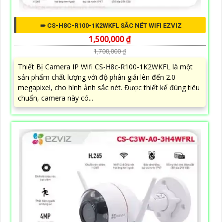
➠ CS-H8C-R100-1K2WKFL SẮC NÉT WIFI EZVIZ
1,500,000 ₫
1,700,000 ₫
Thiết Bị Camera IP Wifi CS-H8c-R100-1K2WKFL là một
sản phẩm chất lượng với độ phân giải lên đến 2.0
megapixel, cho hình ảnh sắc nét. Được thiết kế đúng tiêu
chuẩn, camera này có...