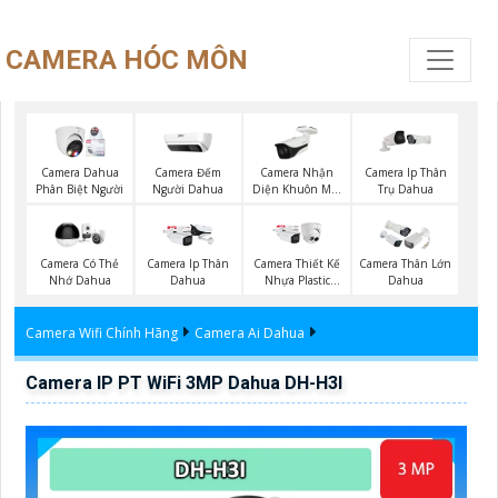
CAMERA HÓC MÔN
Camera Đếm
Camera Nhận
Camera Dahua
Camera Ip Thân
Người Dahua
Diện Khuôn Mặt
Phân Biệt Người
Trụ Dahua
Dahua
Camera Có Thẻ
Camera Ip Thân
Camera Thiết Kế
Camera Thân Lớn
Nhớ Dahua
Dahua
Nhựa Plastic
Dahua
Dahua
Camera Wifi Chính Hãng
Camera Ai Dahua
Camera IP PT WiFi 3MP Dahua DH-H3I