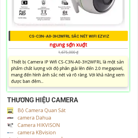
CS-C3N-A0-3H2WFRL SẮC NÉT WIFI EZVIZ
ngung s₫n xu₫t
1,675,000 ₫
Thiết bị Camera IP Wifi CS-C3N-A0-3H2WFRL là một sản
phẩm chất lượng với độ phân giải lên đến 2.0 megapixel,
mang đến hình ảnh sắc nét và rõ ràng. Với khả năng xem
được ban đêm...
THƯƠNG HIỆU CAMERA
Bộ Camera Quan Sát
camera Dahua
Camera HIKVISON
camera KBvision