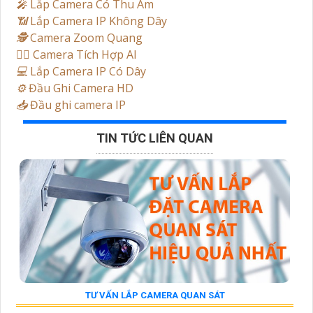
️🎤️
Lắp Camera Có Thu Âm
📶
Lắp Camera IP Không Dây
🕵️
Camera Zoom Quang
🧛‍♀️
Camera Tích Hợp AI
💻
Lắp Camera IP Có Dây
⚙️
Đầu Ghi Camera HD
📥
Đầu ghi camera IP
TIN TỨC LIÊN QUAN
TƯ VẤN LẮP CAMERA QUAN SÁT