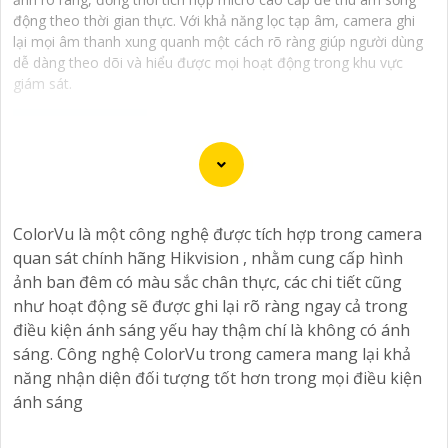
động theo thời gian thực. Với khả năng lọc tạp âm, camera ghi
lại mọi âm thanh xung quanh một cách rõ ràng giúp người dùng
dễ dàng theo dõi và hiểu được mọi hoạt động trong khu vực
giám sát.
Camera Speed Dome Giám Sát Toàn Cảnh là lựa chọn
hoàn hảo cho việc giám sát an ninh tại các khu vực lớn
ColorVu là một công nghệ được tích hợp trong camera
như bệnh viện, trường học, công ty, hay công trình xây
quan sát chính hãng Hikvision , nhằm cung cấp hình
dựng. Với khả năng quét góc nhìn lên đến 360 độ và
ảnh ban đêm có màu sắc chân thực, các chi tiết cũng
zoom quang học mạnh mẽ, bạn có thể dễ dàng giám
như hoạt động sẽ được ghi lại rõ ràng ngay cả trong
sát toàn bộ khu vực một cách chi tiết và chính xác.
điều kiện ánh sáng yếu hay thậm chí là không có ánh
Camera còn tích hợp nhiều tính năng thông minh như
sáng. Công nghệ ColorVu trong camera mang lại khả
nhận diện khuôn mặt, cảnh báo chuyển động và ghi
năng nhận diện đối tượng tốt hơn trong mọi điều kiện
hình chất lượng cao, giúp bạn bảo vệ tài sản và người
ánh sáng
thân một cách hiệu quả. Với thiết kế chắc chắn và khả
năng hoạt động ổn định, Camera Speed Dome Giám