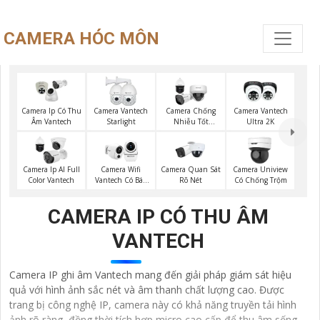
CAMERA HÓC MÔN
Camera Ip Có Thu
Camera Vantech
Camera Chống
Camera Vantech
Âm Vantech
Starlight
Nhiễu Tốt
Ultra 2K
Vantech
Camera Quan Sát
Camera Ip AI Full
Camera Wifi
Camera Uniview
Rõ Nét
Color Vantech
Vantech Có Báo
Có Chống Trộm
Động
CAMERA IP CÓ THU ÂM
VANTECH
Camera IP ghi âm Vantech mang đến giải pháp giám sát hiệu
quả với hình ảnh sắc nét và âm thanh chất lượng cao. Được
trang bị công nghệ IP, camera này có khả năng truyền tải hình
ảnh rõ ràng, đồng thời tích hợp micro cao cấp để thu âm sống