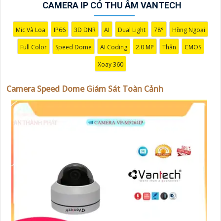
Sát Toàn Cảnh đáng để bạn cân nhắc khi cần một giải
CAMERA IP CÓ THU ÂM VANTECH
pháp an ninh đáng tin cậy.
Mic Và Loa
IP66
3D DNR
AI
Dual Light
78°
Hồng Ngoại
Full Color
Speed Dome
AI Coding
2.0 MP
Thân
CMOS
Xoay 360
Camera Speed Dome Giám Sát Toàn Cảnh
'