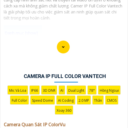
cách xa mà không giảm chất lượng. Camer IP Full Color Vantech
là giải pháp tối ưu cho việc giám sát an ninh giúp quan sát chi
tiết trong mọi hoàn cảnh.
Camera Quan Sát IP ColorVu sử dụng công nghệ
ColorVu cho hình ảnh màu sắc cực kỳ sắc nét và rõ ràng
ngay cả trong điều kiện ánh sáng yếu. Đây là một lựa
chọn hoàn hảo cho việc giám sát an ninh 24/7 trong
môi trường thiếu ánh sáng. Mẫu camera này được thiết
CAMERA IP FULL COLOR VANTECH
kế hiện đại, dễ lắp đặt và cài đặt, phù hợp với nhiều
không gian như văn phòng, cửa hàng, gia đình, hay
Mic Và Loa
IP66
3D DNR
AI
Dual Light
78°
Hồng Ngoại
nhà kho. Camera Quan Sát IP ColorVu cung cấp khả
Full Color
Speed Dome
AI Coding
2.0 MP
Thân
CMOS
năng quan sát từ xa qua hệ thống mạng internet, giúp
bạn dễ dàng theo dõi mọi hoạt động mọi lúc mọi nơi
Xoay 360
thông qua ứng dụng di động.
Camera Quan Sát IP ColorVu