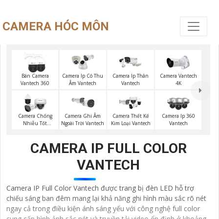
CAMERA HÓC MÔN
Bán Camera
Camera Ip Có Thu
Camera Ip Thân
Camera Vantech
Vantech 360
Âm Vantech
Vantech
4K
Camera Chống
Camera Ghi Âm
Camera Thết Kế
Camera Ip 360
Nhiễu Tốt
Ngoài Trời Vantech
Kim Loại Vantech
Vantech
Vantech
CAMERA IP FULL COLOR
VANTECH
Camera IP Full Color Vantech được trang bị đèn LED hỗ trợ
chiếu sáng ban đêm mang lại khả năng ghi hình màu sắc rõ nét
ngay cả trong điều kiện ánh sáng yếu với công nghệ full color
cung cấp hình ảnh sắc nét và truyền tải video ổn định ở khoảng