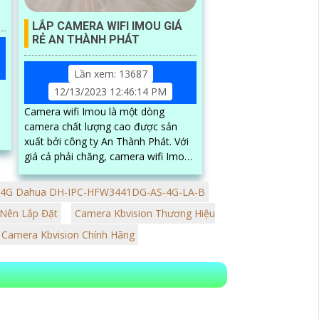
LẮP CAMERA WIFI IMOU GIÁ
RẺ AN THÀNH PHÁT
Lần xem: 13687
12/13/2023 12:46:14 PM
Camera wifi Imou là một dòng
camera chất lượng cao được sản
xuất bởi công ty An Thành Phát. Với
giá cả phải chăng, camera wifi Imou
mang lại cho người dùng nhiều tính
năng và khả năng giám sát an ninh
 4G Dahua DH-IPC-HFW3441DG-AS-4G-LA-B
tuyệt vời
 Nên Lắp Đặt
Camera Kbvision Thương Hiệu
 Camera Kbvision Chính Hãng