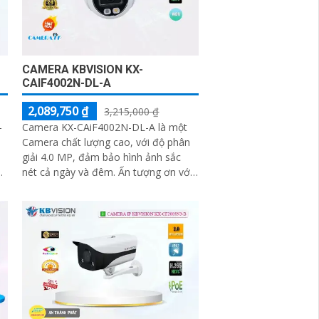
CAMERA KBVISION KX-
CAIF4002N-DL-A
2,089,750 ₫
3,215,000 ₫
-
Camera KX-CAiF4002N-DL-A là một
Camera chất lượng cao, với độ phân
giải 4.0 MP, đảm bảo hình ảnh sắc
m.
nét cả ngày và đêm. Ấn tượng ơn với
những thông số là camera này có khả
năng...