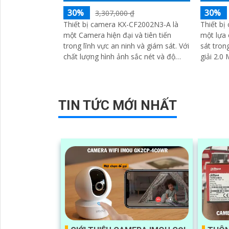
30%
30%
3,307,000 ₫
Thiết bị camera KX-CF2002N3-A là
Thiết b
một Camera hiện đại và tiên tiến
một lựa 
trong lĩnh vực an ninh và giám sát. Với
sát trong và
chất lượng hình ảnh sắc nét và độ
giải 2.0
phân giải cao, nó cho phép người
lượng hì
dùng quan sát và ghi lại mọi hoạt
động xảy ra trong khu vực được giám
sát
TIN TỨC MỚI NHẤT