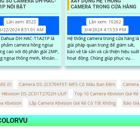
G SỐ CAMERA DH-HAC-
XÂY DỰNG HỆ THỐNG
1P NỔI BẬT
CAMERA TRONG CỬA HÀNG
Lần xem: 8523
Lần xem: 10262
6/22/2024 8:51:01 AM
3/4/2024 4:15:53 PM
 Dahua DH-HAC-T1A21P là
Hệ thống camera trong cửa hàng là
 phẩm camera hồng ngoại
giải pháp quan trọng để giám sát,
ợng cao với độ phân giải 2MP,
bảo vệ tài sản và cải thiện hiệu suất
g ngoại thông minh, khoảng
hoạt động. Chúng giúp phục vụ
an sát lên đến 10m trong
khách hàng tốt hơn, đảm bảo an
n ánh...
ninh cho cửa hàng và ngăn chặn
hành vi gian lận
0E ID
Camera DS-2CE70KF0T-MFS Có Màu Ban Đêm
Camera
 Hikvision DS-2CD1T27G2H-LIUF
Top 10 Camera Kbvision Giá Rẻ
a Kbvision
Lắp Camera Kbvision Giá Rẻ Có Tốt Không
Báo Giá
 COLORVU