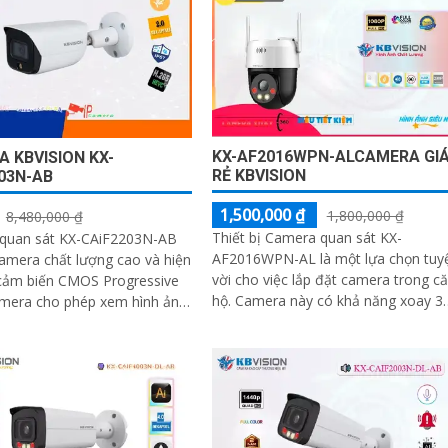
KX-AF2016WPN-ALCAMERA GI
 KBVISION KX-
RẺ KBVISION
03N-AB
1,500,000 ₫
1,800,000 ₫
8,480,000 ₫
Thiết bị Camera quan sát KX-
quan sát KX-CAiF2203N-AB
AF2016WPN-AL là một lựa chọn tuy
amera chất lượng cao và hiện
vời cho việc lắp đặt camera trong c
hộ. Camera này có khả năng xoay 360
amera cho phép xem hình ảnh
độ, cho hình ảnh siêu sáng và đẹp v
 màu sắc rõ ràng và sáng
độ phân giải FULL HD 1080P
ngày trong khoảng cách lên
m