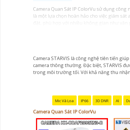
Camera Quan Sát IP ColorVu sử dụng công ng
là một lựa chọn hoàn hảo cho việc giám sát a
đặt, phù hợp với nhiều không gian như văn 
qua hệ thống mạng internet, giúp bạn dễ dà
Camera STARVIS là công nghệ tiên tiến giúp 
camera thông thường. Đặc biệt, STARVIS đượ
trong môi trường tối. Với khả năng thu nhận
Mic Và Loa
IP66
3D DNR
AI
Du
Camera Quan Sát IP ColorVu