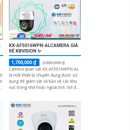
Á
KX-AF5016WPN-ALCAMERA GIÁ
RẺ KBVISION ✨
1,700,000 ₫
2,000,000 ₫
Camera quan sát KX-AF5016WPN-AL
ệt
là một thiết bị chuyên dụng được sử
ăn
dụng để giám sát và bảo vệ các khu
vực trong nhà hoặc ngoài trời. Với độ
ới
phân giải cao và công nghệ cảm biến
tiên tiến, camera này cho phép bạn
xem hình ảnh rõ nét và chi tiết