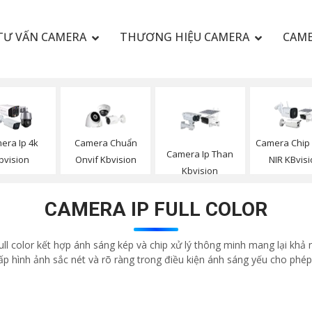
TƯ VẤN CAMERA
THƯƠNG HIỆU CAMERA
CAME
era Ip 4k
Camera Chuẩn
Camera Chip
Camera Ip Than
bvision
Onvif Kbvision
NIR KBvis
Kbvision
CAMERA IP FULL COLOR
ull color kết hợp ánh sáng kép và chip xử lý thông minh mang lại kh
p hình ảnh sắc nét và rõ ràng trong điều kiện ánh sáng yếu cho ph