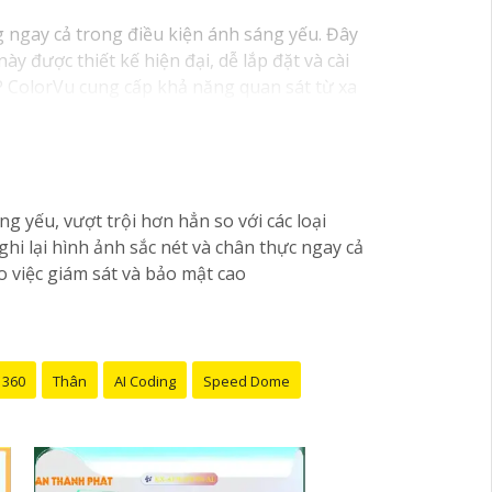
 ngay cả trong điều kiện ánh sáng yếu. Đây
 được thiết kế hiện đại, dễ lắp đặt và cài
P ColorVu cung cấp khả năng quan sát từ xa
ụng di động.
g yếu, vượt trội hơn hẳn so với các loại
 lại hình ảnh sắc nét và chân thực ngay cả
 việc giám sát và bảo mật cao
 360
Thân
AI Coding
Speed Dome