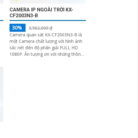
CAMERA IP NGOÀI TRỜI KX-
CF2003N3-B
30%
3,562,000 ₫
Camera quan sát KX-CF2003N3-B là
một Camera chất lượng với hình ảnh
sắc nét đến độ phân giải FULL HD
1080P. Ấn tượng ơn với những thông
số là Camera còn có khả năng màu
sắc ban đêm, nhờ công nghệ giám
sát ban đêm Full Color