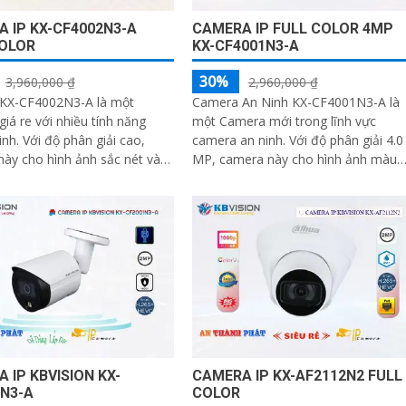
 IP KX-CF4002N3-A
CAMERA IP FULL COLOR 4MP
COLOR
KX-CF4001N3-A
30%
3,960,000 ₫
2,960,000 ₫
KX-CF4002N3-A là một
Camera An Ninh KX-CF4001N3-A là
iá re với nhiều tính năng
một Camera mới trong lĩnh vực
n giải cao,
camera an ninh. Với độ phân giải 4.0
ày cho hình ảnh sắc nét và
MP, camera này cho hình ảnh màu
iết kế nhỏ gọn và
sắc trong sáng, rõ nét
.
 IP KBVISION KX-
CAMERA IP KX-AF2112N2 FULL
N3-A
COLOR