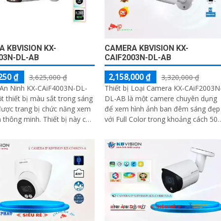
 KBVISION KX-
CAMERA KBVISION KX-
03N-DL-AB
CAIF2003N-DL-AB
250 ₫
2,158,000 ₫
3,625,000 ₫
3,320,000 ₫
An Ninh KX-CAiF4003N-DL-
Thiết bị Loại Camera KX-CAiF2003N
t thiết bị màu sắt trong sáng
DL-AB là một camere chuyên dụng
được trang bị chức năng xem
để xem hình ảnh ban đêm sáng đẹp
 minh. Thiết bị này có
với Full Color trong khoảng cách 50
 hiển thị màu sắc cả vào
Với công nghệ hình ảnh sắc nét Full
HD...