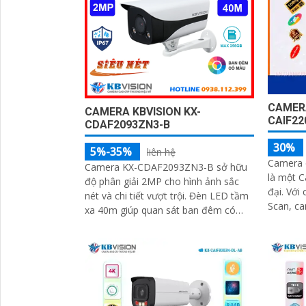
CAMERA
CAMERA KBVISION KX-
CAIF22
CDAF2093ZN3-B
'
30%
5%-35%
liên hệ
Camera 
Camera KX-CDAF2093ZN3-B sở hữu
là một C
độ phân giải 2MP cho hình ảnh sắc
đại. Với cảm biến CMOS Progressive
nét và chi tiết vượt trội. Đèn LED tầm
Scan, c
xa 40m giúp quan sát ban đêm có
ban đêm
màu rõ ràng ngay cả trong điều kiện
như ban 
ánh sáng yếu
đến 30