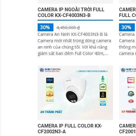
CAMERA IP NGOÀI TRỜI FULL
CAMERA
COLOR KX-CF4003N3-B
FULL 
30%
30%
4,450,000 ₫
Camera An Ninh KX-CF4003N3-B là
Camera 
Camera mới nhất trong dòng camera
Camera g
an ninh của chúng tôi. Với khả năng
thông minh. Với độ phâ
giám sát ban đêm Full Color 40m,
camera n
camera này có thể hiển thị màu sắc
chất lượng cao. Th
rõ ràng và sáng đẹp ngay cả trong
dễ dàng..
điều kiện thiếu ánh sáng
CAMERA IP FULL COLOR KX-
CAMERA
CF2002N3-A
CF2001