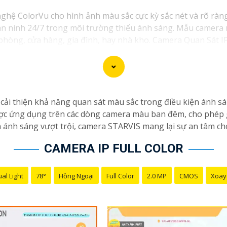
hệ ColorVu cho hình ảnh màu sắc cực kỳ sắc nét và rõ ràng
n ninh 24/7 trong môi trường thiếu ánh sáng. Mẫu camera này
phòng, cửa hàng, gia đình, hay nhà kho. Camera Quan Sát I
ng theo dõi mọi hoạt động mọi lúc mọi nơi thông qua ứng d
cải thiện khả năng quan sát màu sắc trong điều kiện ánh sán
c ứng dụng trên các dòng camera màu ban đêm, cho phép ghi
 ánh sáng vượt trội, camera STARVIS mang lại sự an tâm cho
CAMERA IP FULL COLOR
al Light
78°
Hồng Ngoại
Full Color
2.0 MP
CMOS
Xoay