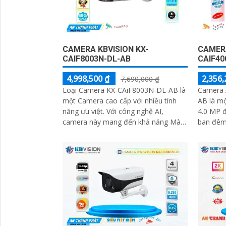
CAMERA KBVISION KX-
CAMERA
CAIF8003N-DL-AB
CAIF40
4,998,500 ₫
2,356,
7,690,000 ₫
Loại Camera KX-CAiF8003N-DL-AB là
Camera 
một Camera cao cấp với nhiều tính
AB là mộ
năng ưu việt. Với công nghệ AI,
4.0 MP 
camera này mang đến khả năng Màu
ban đêm thông
Ban Đêm cho hình ảnh xem ban đêm
khả năng
đẹp hơn
ban...