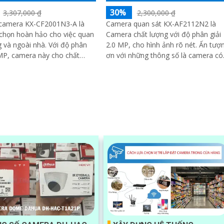
30%
3,307,000 ₫
2,300,000 ₫
ị camera KX-CF2001N3-A là
Camera quan sát KX-AF2112N2 là
chọn hoàn hảo cho việc quan
Camera chất lượng với độ phân giải
 ngoài nhà. Với độ phân
2.0 MP, cho hình ảnh rõ nét. Ấn tượng
 MP, camera này cho chất
ơn với những thông số là camera có
nh ảnh rõ nét cả ngày và đêm
khả năng chụp hình màu sắc trong
điều...