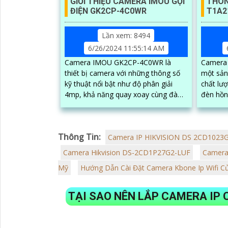
GIỚI THIỆU CAMERA IMOU GỌI
THÔN
ĐIỆN GK2CP-4C0WR
T1A2
Lần xem: 8494
6/26/2024 11:55:14 AM
Camera IMOU GK2CP-4C0WR là
Camera
thiết bị camera với những thông số
một sản
kỹ thuật nổi bật như độ phân giải
chất lư
4mp, khả năng quay xoay cùng đàm
đèn hồn
thoại 2 chiều, công nghệ AI thông
cách qu
minh giúp phát...
điều kiệ
Thông Tin:
Camera IP HIKVISION DS 2CD1023G
Camera Hikvision DS-2CD1P27G2-LUF
Camera
Mỹ
Hướng Dẫn Cài Đặt Camera Kbone Ip Wifi Củ
TẠI SAO NÊN LẮP CAMERA IP