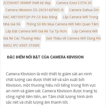
2CE56H0T-IRMMF thiết kế đẹp
Camera Ezviz C3TN 2K
Camera Hikvision DS-2XC6142FWD-IS
Camera Dahua DH-
HAC-ME1509TQP-PV Có Báo Động
Lắp Camera Wifi Trong
Nhà Giá Rẻ
Thông Số Khi Mua Camera Wifi Nên Quan Tâm
Lắp Đặt Camera Wifi Giá Rẻ Tại Tp Hcm
Lăp Camera Wifi
Giá Rẻ Các Thương Hiệu
Giới Thiệu Về Camera Wifi Dùng Pin
IMOU IPC-K9EP-3T0WE
ĐẶC ĐIỂM NỔI BẬT CỦA CAMERA KBVISION
Camera Kbvision là một thiết bị giám sát an ninh
chất lượng cao được thiết kế và sản xuất bởi
Kbvision, một thương hiệu nổi tiếng trong lĩnh vực
an ninh và giám sát. Camera Kbvision được trang bị
công nghệ tiên tiến, an Tâm chất lượng hình ảnh
sắc nét và chất lượng âm thanh tốt.