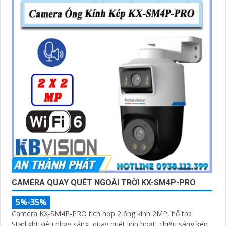
CAMERA QUAY QUÉT NGOÀI TRỜI KX-SM4P-PRO
5%-35%
Camera KX-SM4P-PRO tích hợp 2 ống kính 2MP, hỗ trợ
Starlight siêu nhạy sáng, quay quét linh hoạt, chiếu sáng kép