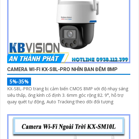
CAMERA WI-FI KX-S8L-PRO NHÌN BAN ĐÊM 8MP
5%-35%
KX-S8L-PRO trang bị cảm biến CMOS 8MP với độ nhạy sáng
siêu thấp, ống kính cố định 3. 6mm góc rộng 82. 9°, hỗ trợ
quay quét tự động, Auto Tracking theo dõi đối tượng