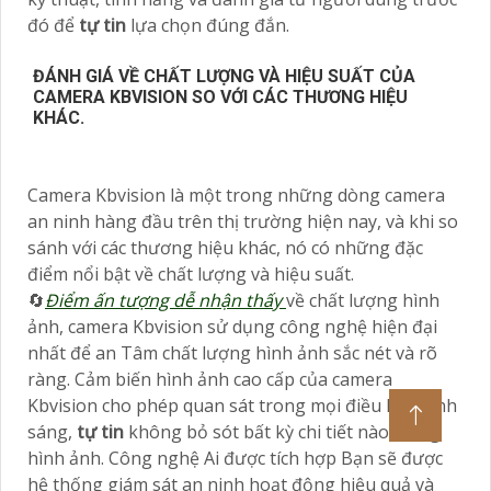
đó để
tự tin
lựa chọn đúng đắn.
ĐÁNH GIÁ VỀ CHẤT LƯỢNG VÀ HIỆU SUẤT CỦA
CAMERA KBVISION SO VỚI CÁC THƯƠNG HIỆU
KHÁC.
Camera Kbvision là một trong những dòng camera
an ninh hàng đầu trên thị trường hiện nay, và khi so
sánh với các thương hiệu khác, nó có những đặc
điểm nổi bật về chất lượng và hiệu suất.
🔄
Điểm ấn tượng dễ nhận thấy
về chất lượng hình
ảnh, camera Kbvision sử dụng công nghệ hiện đại
nhất để an Tâm chất lượng hình ảnh sắc nét và rõ
ràng. Cảm biến hình ảnh cao cấp của camera
Kbvision cho phép quan sát trong mọi điều kiện ánh
sáng,
tự tin
không bỏ sót bất kỳ chi tiết nào trong
hình ảnh. Công nghệ Ai được tích hợp Bạn sẽ được
hệ thống giám sát an ninh hoạt động hiệu quả và