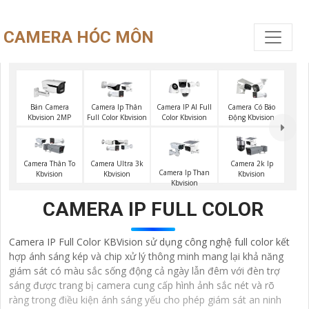
CAMERA HÓC MÔN
Bán Camera
Camera Ip Thân
Camera IP AI Full
Camera Có Báo
Kbvision 2MP
Full Color Kbvision
Color Kbvision
Động Kbvision
Camera Thân To
Camera Ultra 3k
Camera 2k Ip
Camera Ip Than
Kbvision
Kbvision
Kbvision
Kbvision
CAMERA IP FULL COLOR
Camera IP Full Color KBVision sử dụng công nghệ full color kết
hợp ánh sáng kép và chip xử lý thông minh mang lại khả năng
giám sát có màu sắc sống động cả ngày lẫn đêm với đèn trợ
sáng được trang bị camera cung cấp hình ảnh sắc nét và rõ
ràng trong điều kiện ánh sáng yếu cho phép giám sát an ninh