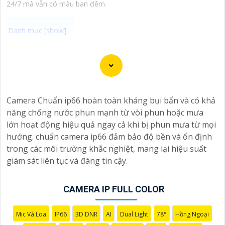
24/7 mà vẫn có màu ban đêm.
Chào bạn, dưới đây là một số câu giới thiệu cho việc
mua Camera Kbvision với chiết khấu cao và giải pháp
phù hợp trong ngữ cảnh của một đại lý công nghệ:
🛃
1:
"Chào anh/chị! Bạn đang tìm kiếm Camera Kbvision
Camera Chuẩn ip66 hoàn toàn kháng bụi bẩn và có khả
với chiết khấu hấp dẫn? Hãy đến với chúng tôi để nhận
năng chống nước phun mạnh từ vòi phun hoặc mưa
ưu đãi đặc biệt và được tư vấn về giải pháp chính xác
lớn hoạt động hiệu quả ngay cả khi bị phun mưa từ mọi
nhất cho nhu cầu an ninh của bạn!"
hướng. chuẩn camera ip66 đảm bảo độ bền và ổn định
️🏅️
2:
"Bạn muốn mua Camera Kbvision với giá ưu đãi và
trong các môi trường khắc nghiệt, mang lại hiệu suất
giải pháp phù hợp? Liên hệ ngay với chúng tôi để được
giám sát liên tục và đáng tin cậy.
hỗ trợ tốt nhất từ đội ngũ chuyên gia có kinh nghiệm!"
️🥈
3:
"Chúng tôi cam kết cung cấp Camera Kbvision
CAMERA IP FULL COLOR
chính hãng với chiết khấu cao nhất trên thị trường. Hãy
đến với chúng tôi để trải nghiệm dịch vụ tốt nhất và
nhận được sự tư vấn chuyên nghiệp về giải pháp an
Mic Và Loa
IP66
3D DNR
AI
Dual Light
78°
Hồng Ngoại