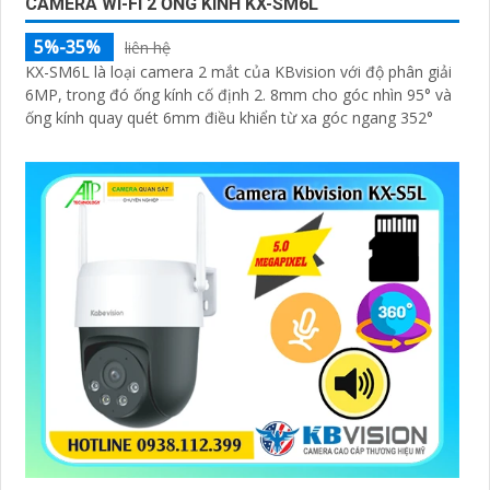
CAMERA WI-FI 2 ỐNG KÍNH KX-SM6L
5%-35%
liên hệ
KX-SM6L là loại camera 2 mắt của KBvision với độ phân giải
6MP, trong đó ống kính cố định 2. 8mm cho góc nhìn 95° và
ống kính quay quét 6mm điều khiển từ xa góc ngang 352°