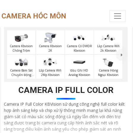
CAMERA HÓC MÔN
Camera Kbvision
Camera Kbvision
Camera Có DWDR
Lắp Camera Wifi
Chống Trộm
2K
Kbvision
2k Kbvision
Đầu Ghi HD
Camera Bám Sát
Lắp Camera Wifi
Camera Hồng
Analog Kbvision
Chuyển Động
2Mp Kbvision
Ngoại Kbvision
Kbvision
CAMERA IP FULL COLOR
Camera IP Full Color KBVision sử dụng công nghệ full color kết
hợp ánh sáng kép và chip xử lý thông minh mang lại khả năng
giám sát có màu sắc sống động cả ngày lẫn đêm với đèn trợ
sáng được trang bị camera cung cấp hình ảnh sắc nét và rõ
ràng trong điều kiện ánh sáng yếu cho phép giám sát an ninh