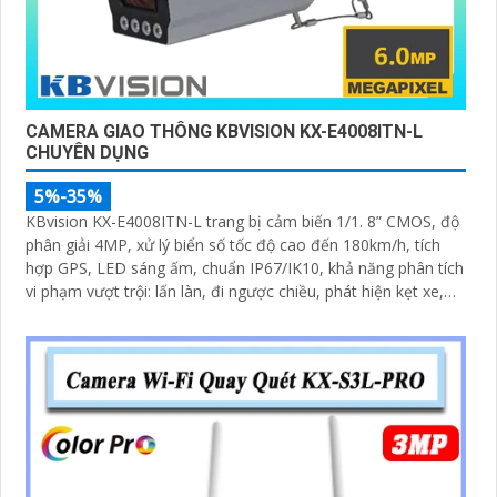
CAMERA GIAO THÔNG KBVISION KX-E4008ITN-L
CHUYÊN DỤNG
5%-35%
KBvision KX-E4008ITN-L trang bị cảm biến 1/1. 8” CMOS, độ
phân giải 4MP, xử lý biển số tốc độ cao đến 180km/h, tích
hợp GPS, LED sáng ấm, chuẩn IP67/IK10, khả năng phân tích
vi phạm vượt trội: lấn làn, đi ngược chiều, phát hiện kẹt xe,
ANPR chính xác >99%