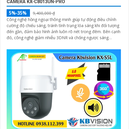
CAMERA KX-C8013UN-PRO
5%-35%
9,400,000 ₫
Công nghệ hồng ngoại thông minh giúp tự động điều chỉnh
cường độ chiếu sáng, tránh tình trạng lóa sáng khi đối tượng
đến gần, đảm bảo hình ảnh luôn rõ nét trong đêm. Bên cạnh
đó, công nghệ giảm nhiễu 3DNR và chống ngược sáng
DWDR giúp camera tái tạo màu sắc chính xác và rõ ràng
trong mọi điều kiện ánh sáng phức tạp như ngược sáng
mạnh hay thiếu sáng