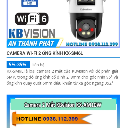
CAMERA WI-FI 2 ỐNG KÍNH KX-SM6L
5%-35%
liên hệ
KX-SM6L là loại camera 2 mắt của KBvision với độ phân giải
6MP, trong đó ống kính cố định 2. 8mm cho góc nhìn 95° và
ống kính quay quét 6mm điều khiển từ xa góc ngang 352°