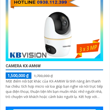
CAMERA KX-AM6W
1,500,000 ₫
1,700,000 ₫
Một điểm nổi bật khác của KX‑AM6W là tính năng âm thanh
hai chiều: tích hợp micro và loa giúp bạn nghe và nói trực tiếp
qua điện thoại, thuận tiện khi bạn muốn nhắc nhở người nhà,
trò chuyện với khách hoặc cảnh báo người lạ. Kết hợp với
khả năng lưu trữ thẻ nhớ và xem lại nhanh chóng, đây thực
sự là giải pháp giám sát thông minh, gọn nhẹ mà vô cùng