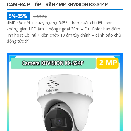
CAMERA PT ỐP TRẦN 4MP KBVISION KX-S44P
5%-35%
Liên hệ
4MP sắc nét + quay ngang 345° – bao quát chi tiết toàn
không gian LED ấm + hồng ngoại 30m – Full Color ban đêm
linh hoạt Còi hú + đèn chớp 10 âm tùy chỉnh – cảnh báo chủ
động tức thì