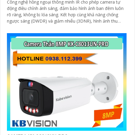
Công nghệ hồng ngoại thông minh IR cho phép camera tự
động điều chỉnh ánh sáng, đảm bảo hình ảnh ban đêm luôn
rõ ràng, không bị lóa sáng. Kết hợp cùng khả năng chống
ngược sáng (DWDR) và giảm nhiễu (3DNR), hình ảnh thu
được luôn mượt mà, màu sắc chân thực và chi tiết rõ nét,
ngay cả trong môi trường ánh sáng yếu hoặc ánh sáng phức
tạp như ngược sáng hoặc chói nắng