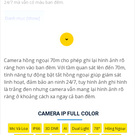
24/7 mà vẫn có màu ban đêm.
Chào bạn, dưới đây là một số câu giới thiệu cho việc
mua Camera Kbvision với chiết khấu cao và giải pháp
phù hợp trong ngữ cảnh của một đại lý công nghệ:
🛃
1:
"Chào anh/chị! Bạn đang tìm kiếm Camera Kbvision
Camera hồng ngoại 70m cho phép ghi lại hình ảnh rõ
với chiết khấu hấp dẫn? Hãy đến với chúng tôi để nhận
ràng hơn vào ban đêm. Với tầm quan sát lên đến 70m,
ưu đãi đặc biệt và được tư vấn về giải pháp chính xác
tính năng tự động bật tắt hồng ngoại giúp giám sát
nhất cho nhu cầu an ninh của bạn!"
linh hoạt, đảm bảo an ninh 24/7, tuy hình ảnh ghi hình
️🏅️
2:
"Bạn muốn mua Camera Kbvision với giá ưu đãi và
là trắng đen nhưng camera vẫn mang lại hình ảnh rõ
giải pháp phù hợp? Liên hệ ngay với chúng tôi để được
ràng ở khoảng cách xa ngay cả ban đêm.
hỗ trợ tốt nhất từ đội ngũ chuyên gia có kinh nghiệm!"
️🥈
3:
"Chúng tôi cam kết cung cấp Camera Kbvision
CAMERA IP FULL COLOR
chính hãng với chiết khấu cao nhất trên thị trường. Hãy
đến với chúng tôi để trải nghiệm dịch vụ tốt nhất và
nhận được sự tư vấn chuyên nghiệp về giải pháp an
Mic Và Loa
IP66
3D DNR
AI
Dual Light
78°
Hồng Ngoại