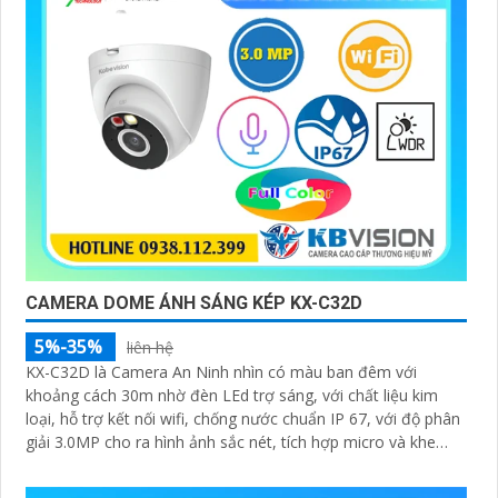
CAMERA DOME ÁNH SÁNG KÉP KX-C32D
5%-35%
liên hệ
KX-C32D là Camera An Ninh nhìn có màu ban đêm với
khoảng cách 30m nhờ đèn LEd trợ sáng, với chất liệu kim
loại, hỗ trợ kết nối wifi, chống nước chuẩn IP 67, với độ phân
giải 3.0MP cho ra hình ảnh sắc nét, tích hợp micro và khe
cắm thẻ nhớ 265GB