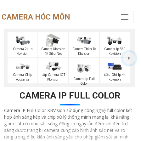
CAMERA HÓC MÔN
Camera 2k Ip
Camera Kbvision
Camera Thân To
Camera Ip 360
Kbvision
4K Siêu Nét
Kbvision
Kbvision
Camera Chip
Lắp Camera IOT
Đầu Ghi Ip 4k
Camera Ip Full
Acusense
Kbvision
Kbvision
Color
CAMERA IP FULL COLOR
Camera IP Full Color KBVision sử dụng công nghệ full color kết
hợp ánh sáng kép và chip xử lý thông minh mang lại khả năng
giám sát có màu sắc sống động cả ngày lẫn đêm với đèn trợ
sáng được trang bị camera cung cấp hình ảnh sắc nét và rõ
ràng trong điều kiện ánh sáng yếu cho phép giám sát an ninh