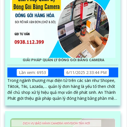
GIẢI PHÁP QUẢN LÝ ĐÓNG GÓI BẰNG CAMERA
Lần xem: 6953
6/11/2025 2:33:44 PM
Trong ngành thương mại điện tử trên các sàn như Shopee,
Tiktok, Tiki, Lazada,… quản lý đơn hàng là yếu tố then chốt
để chủ shop xử lý hiệu quả mọi vấn đề phát sinh. An Thành
Phát giới thiệu giải pháp quản lý đóng hàng bằng phần mềm
trên máy tính kết hợp camera soi mã vận đơn, nâng cao độ
chính xác và hiệu quả trong quy trình quản lý