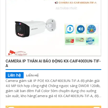
CAMERA IP THÂN AI BÁO ĐỘNG KX-CAIF4003UN-TIF-
A
Liên hệ
LIÊN HỆ
Camera giám sát IP POE KX-CAiF4003UN-TiF-A độ phân giải
4.0 MP tích hợp công nghệ Chống ngược sáng DWDR 120db,
giám sát ban đêm Full Color 50m chuyên dụng cho xưởng
sản xuất, kho hàngCamera giá rẻ KX-CAiF4003UN-TiF-A, độ
phân giải 4