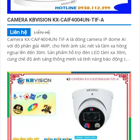
CAMERA KBVISION KX-CAIF4004UN-TIF-A
Liên hệ
LIÊN HỆ
Camera KX-CAiF4004UN-TiF-A là dòng camera IP dome AI
với độ phân giải 4MP, cho hình ảnh sắc nét và tầm xa hồng
ngoại lên đến 30m. Sản phẩm hỗ trợ đèn LED tầm xa 30m,
cùng chế độ ánh sáng thông minh và tính năng báo động chủ
động bằng đèn LED xanh đỏ và còi hú 110dB