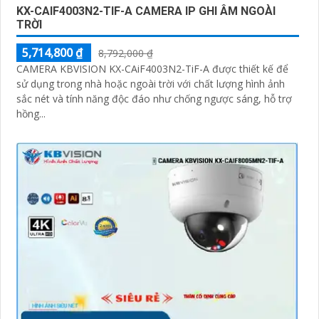
KX-CAIF4003N2-TIF-A CAMERA IP GHI ÂM NGOÀI
TRỜI
5,714,800 ₫
8,792,000 ₫
CAMERA KBVISION KX-CAiF4003N2-TiF-A được thiết kế để
sử dụng trong nhà hoặc ngoài trời với chất lượng hình ảnh
sắc nét và tính năng độc đáo như chống ngược sáng, hỗ trợ
hồng...