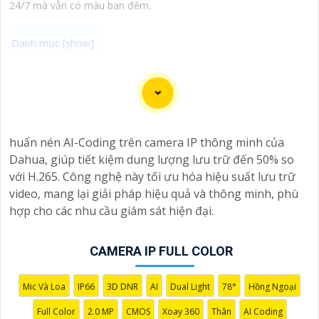
24/7 mà vẫn có màu ban đêm.
Chào bạn, dưới đây là một số câu giới thiệu cho việc
mua Camera Kbvision với chiết khấu cao và giải pháp
phù hợp trong ngữ cảnh của một đại lý công nghệ:
🛃
1:
"Chào anh/chị! Bạn đang tìm kiếm Camera Kbvision
huẩn nén AI-Coding trên camera IP thông minh của
với chiết khấu hấp dẫn? Hãy đến với chúng tôi để nhận
Dahua, giúp tiết kiệm dung lượng lưu trữ đến 50% so
ưu đãi đặc biệt và được tư vấn về giải pháp chính xác
với H.265. Công nghệ này tối ưu hóa hiệu suất lưu trữ
nhất cho nhu cầu an ninh của bạn!"
video, mang lại giải pháp hiệu quả và thông minh, phù
️🏅️
2:
"Bạn muốn mua Camera Kbvision với giá ưu đãi và
hợp cho các nhu cầu giám sát hiện đại.
giải pháp phù hợp? Liên hệ ngay với chúng tôi để được
hỗ trợ tốt nhất từ đội ngũ chuyên gia có kinh nghiệm!"
CAMERA IP FULL COLOR
️🥈
3:
"Chúng tôi cam kết cung cấp Camera Kbvision
chính hãng với chiết khấu cao nhất trên thị trường. Hãy
đến với chúng tôi để trải nghiệm dịch vụ tốt nhất và
Mic Và Loa
IP66
3D DNR
AI
Dual Light
78°
Hồng Ngoại
nhận được sự tư vấn chuyên nghiệp về giải pháp an
Full Color
2.0 MP
CMOS
Xoay 360
Thân
AI Coding