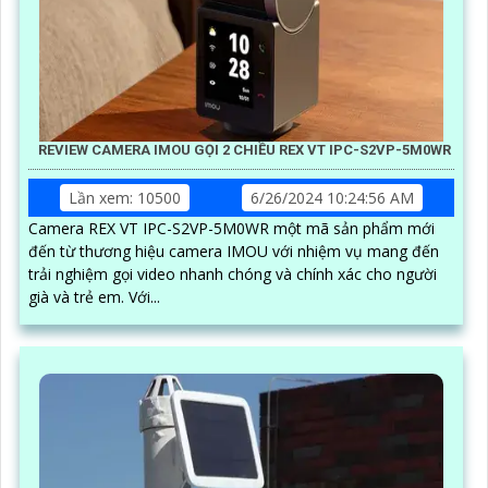
REVIEW CAMERA IMOU GỌI 2 CHIỀU REX VT IPC-S2VP-5M0WR
Lần xem: 10500
6/26/2024 10:24:56 AM
Camera REX VT IPC-S2VP-5M0WR một mã sản phẩm mới
đến từ thương hiệu camera IMOU với nhiệm vụ mang đến
trải nghiệm gọi video nhanh chóng và chính xác cho người
già và trẻ em. Với...