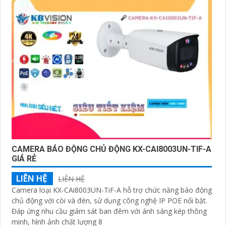
CAMERA BÁO ĐỘNG CHỦ ĐỘNG KX-CAI8003UN-TIF-A
GIÁ RẺ
LIÊN HỆ
LIÊN HỆ
Camera loại KX-CAi8003UN-TiF-A hỗ trợ chức năng báo động
chủ động với còi và đèn, sử dụng công nghệ IP POE nổi bật.
Đáp ứng nhu cầu giám sát ban đêm với ánh sáng kép thông
minh, hình ảnh chất lượng 8