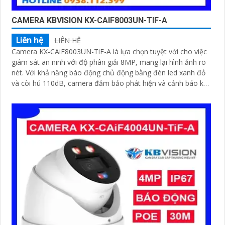
CAMERA KBVISION KX-CAIF8003UN-TIF-A
Liên hệ
LIÊN HỆ
Camera KX-CAiF8003UN-TiF-A là lựa chọn tuyệt vời cho việc
giám sát an ninh với độ phân giải 8MP, mang lại hình ảnh rõ
nét. Với khả năng báo động chủ động bằng đèn led xanh đỏ
và còi hú 110dB, camera đảm bảo phát hiện và cảnh báo khi
có xâm nhậpThiết bị Camera Giá Rẻ Công Nghệ POE KX-
CAiF8003UN-TiF-A tích hợp chức năng cao cấp Thu Âm Và
Loa rõ ràng để mang lại trải nghiệm hình ảnh và âm thanh
tốt nhất