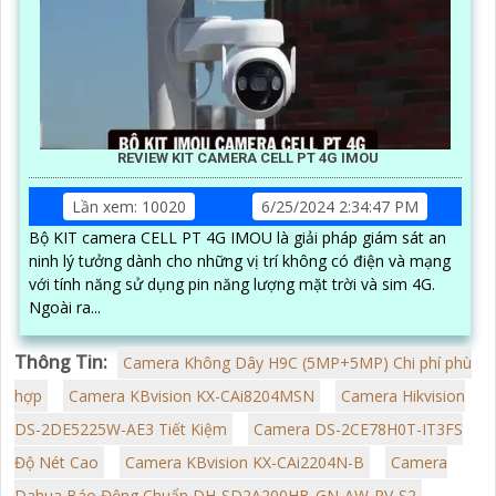
REVIEW KIT CAMERA CELL PT 4G IMOU
Lần xem: 10020
6/25/2024 2:34:47 PM
Bộ KIT camera CELL PT 4G IMOU là giải pháp giám sát an
ninh lý tưởng dành cho những vị trí không có điện và mạng
với tính năng sử dụng pin năng lượng mặt trời và sim 4G.
Ngoài ra...
Thông Tin:
Camera Không Dây H9C (5MP+5MP) Chi phí phù
hợp
Camera KBvision KX-CAi8204MSN
Camera Hikvision
DS-2DE5225W-AE3 Tiết Kiệm
Camera DS-2CE78H0T-IT3FS
Độ Nét Cao
Camera KBvision KX-CAi2204N-B
Camera
Dahua Báo Động Chuẩn DH-SD2A200HB-GN-AW-PV-S2