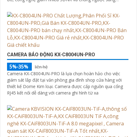
DWDR giúp camera tái tạo màu sắc chính xác và rõ ràng
trong mọi điều kiện ánh sáng phức tạp như ngược sáng
mạnh hay thiếu sáng
CAMERA BÁO ĐỘNG KX-C8004UN-PRO
5%-35%
liên hệ
Camera KX-C8004UN-PRO là lựa chọn hoàn hảo cho việc
giám sát lắp đặt tại văn phòng gia đình shop cửa hàng với
thiết kế Dome Kim loại. Camera được cấp nguồn qua cổng
RJ45 kết nối dễ dàng với camera ghi hình từ xa