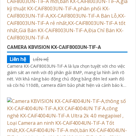
CAMERA KBVISION KX-CAIF8003UN-TIF-A
Liên hệ
LIÊN HỆ
Camera KX-CAiF8003UN-TiF-A là lựa chọn tuyệt vời cho việc
giám sát an ninh với độ phân giải 8MP, mang lại hình ảnh rõ
nét. Với khả năng báo động chủ động bằng đèn led xanh đỏ
và còi hú 110dB, camera đảm bảo phát hiện và cảnh báo khi
có xâm nhậpThiết bị Camera Giá Rẻ Công Nghệ POE KX-
CAiF8003UN-TiF-A tích hợp chức năng cao cấp Thu Âm Và
Loa rõ ràng để mang lại trải nghiệm hình ảnh và âm thanh
tốt nhất