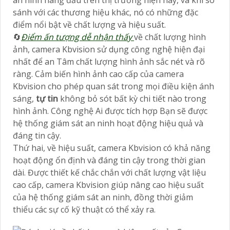
an ninh hàng đầu trên thị trường hiện nay, và khi so
sánh với các thương hiệu khác, nó có những đặc
điểm nổi bật về chất lượng và hiệu suất.
🔄
Điểm ấn tượng dễ nhận thấy
về chất lượng hình
ảnh, camera Kbvision sử dụng công nghệ hiện đại
nhất để an Tâm chất lượng hình ảnh sắc nét và rõ
ràng. Cảm biến hình ảnh cao cấp của camera
Kbvision cho phép quan sát trong mọi điều kiện ánh
sáng,
tự tin
không bỏ sót bất kỳ chi tiết nào trong
hình ảnh. Công nghệ Ai được tích hợp Bạn sẽ được
hệ thống giám sát an ninh hoạt động hiệu quả và
đáng tin cậy.
Thứ hai, về hiệu suất, camera Kbvision có khả năng
hoạt động ổn định và đáng tin cậy trong thời gian
dài. Được thiết kế chắc chắn với chất lượng vật liệu
cao cấp, camera Kbvision giúp nâng cao hiệu suất
của hệ thống giám sát an ninh, đồng thời giảm
thiểu các sự cố kỹ thuật có thể xảy ra.