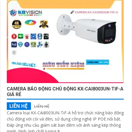
CAMERA BÁO ĐỘNG CHỦ ĐỘNG KX-CAI8003UN-TIF-A
GIÁ RẺ
LIÊN HỆ
LIÊN HỆ
Camera loại KX-CAi8003UN-TiF-A hỗ trợ chức năng báo động
chủ động với còi và đèn, sử dụng công nghệ IP POE nổi bật.
Đáp ứng nhu cầu giám sát ban đêm với ánh sáng kép thông
minh, hình ảnh chất lượng 8