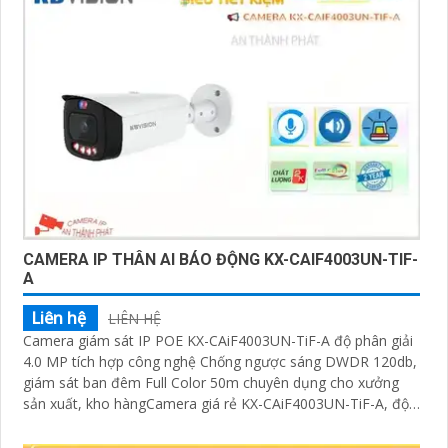
CAMERA IP THÂN AI BÁO ĐỘNG KX-CAIF4003UN-TIF-
A
Liên hệ
LIÊN HỆ
Camera giám sát IP POE KX-CAiF4003UN-TiF-A độ phân giải
4.0 MP tích hợp công nghệ Chống ngược sáng DWDR 120db,
giám sát ban đêm Full Color 50m chuyên dụng cho xưởng
sản xuất, kho hàngCamera giá rẻ KX-CAiF4003UN-TiF-A, độ
phân giải 4