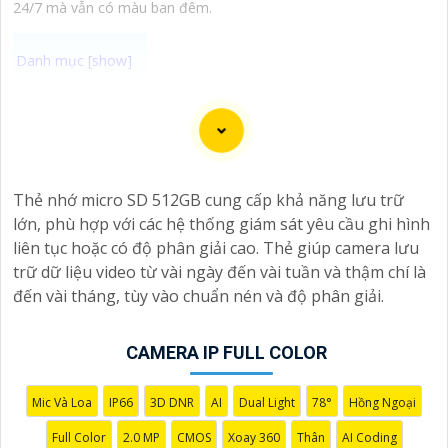
24/7 mà vẫn có màu ban đêm.
Chào bạn, dưới đây là một số câu giới thiệu cho việc
mua Camera Kbvision với chiết khấu cao và giải pháp
phù hợp trong ngữ cảnh của một đại lý công nghệ:
🛃
1:
"Chào anh/chị! Bạn đang tìm kiếm Camera Kbvision
Thẻ nhớ micro SD 512GB cung cấp khả năng lưu trữ
với chiết khấu hấp dẫn? Hãy đến với chúng tôi để nhận
lớn, phù hợp với các hệ thống giám sát yêu cầu ghi hình
ưu đãi đặc biệt và được tư vấn về giải pháp chính xác
liên tục hoặc có độ phân giải cao. Thẻ giúp camera lưu
nhất cho nhu cầu an ninh của bạn!"
trữ dữ liệu video từ vài ngày đến vài tuần và thậm chí là
️🏅️
2:
"Bạn muốn mua Camera Kbvision với giá ưu đãi và
đến vài tháng, tùy vào chuẩn nén và độ phân giải.
giải pháp phù hợp? Liên hệ ngay với chúng tôi để được
hỗ trợ tốt nhất từ đội ngũ chuyên gia có kinh nghiệm!"
CAMERA IP FULL COLOR
️🥈
3:
"Chúng tôi cam kết cung cấp Camera Kbvision
chính hãng với chiết khấu cao nhất trên thị trường. Hãy
đến với chúng tôi để trải nghiệm dịch vụ tốt nhất và
Mic Và Loa
IP66
3D DNR
AI
Dual Light
78°
Hồng Ngoại
nhận được sự tư vấn chuyên nghiệp về giải pháp an
Full Color
2.0 MP
CMOS
Xoay 360
Thân
AI Coding