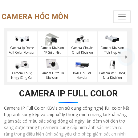
CAMERA HÓC MÔN
Camera Ip Dome
Camera Kbvision
Camera Chuẩn
Camera Kbvision
Full Color Kbvision
4K Siêu Nét
Onvif Kbvision
Tích Hợp Ai
Camera Wifi Trong
Camera Có Độ
Camera Ultra 2K
Đầu Ghi PoE
Nhà Kbvision
Nhạy Sáng Cao
Kbvision
Kbvision
Kbvision
CAMERA IP FULL COLOR
Camera IP Full Color KBVision sử dụng công nghệ full color kết
hợp ánh sáng kép và chip xử lý thông minh mang lại khả năng
giám sát có màu sắc sống động cả ngày lẫn đêm với đèn trợ
sáng được trang bị camera cung cấp hình ảnh sắc nét và rõ
ràng trong điều kiện ánh sáng yếu cho phép giám sát an ninh