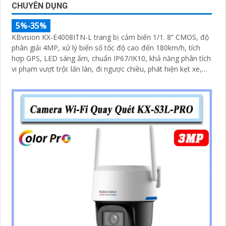
CHUYÊN DỤNG
5%-35%
KBvision KX-E4008ITN-L trang bị cảm biến 1/1. 8” CMOS, độ
phân giải 4MP, xử lý biển số tốc độ cao đến 180km/h, tích
hợp GPS, LED sáng ấm, chuẩn IP67/IK10, khả năng phân tích
vi phạm vượt trội: lấn làn, đi ngược chiều, phát hiện kẹt xe,
ANPR chính xác >99%