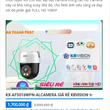
này có khả năng xoay 360 độ, cho hình ảnh siêu sáng và đẹp
với độ phân giải FULL HD 1080P
KX-AF5016WPN-ALCAMERA GIÁ RẺ KBVISION ✨
1,700,000 ₫
2,000,000 ₫