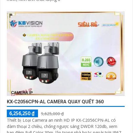
KX-C2056CPN-AL CAMERA QUAY QUÉT 360
6,256,250 ₫
9,625,000 ₫
Thiết bị Loại Camera an ninh HD IP KX-C2056CPN-AL có
đàm thoại 2 chiều, chống ngược sáng DWDR 120db, xem
ban đêm Full Color 30m, lắp trong nhà hoặc ngoài trời IP67,