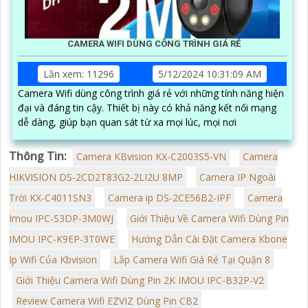
CAMERA WIFI DÙNG CÔNG TRÌNH GIÁ RẺ
Lần xem: 11296
5/12/2024 10:31:09 AM
Camera Wifi dùng công trình giá rẻ với những tính năng hiện
đại và đáng tin cậy. Thiết bị này có khả năng kết nối mạng
dễ dàng, giúp bạn quan sát từ xa mọi lúc, mọi nơi
Thông Tin:
Camera KBvision KX-C2003S5-VN
Camera
HIKVISION DS-2CD2T83G2-2LI2U 8MP
Camera IP Ngoài
Trời KX-C4011SN3
Camera ip DS-2CE56B2-IPF
Camera
Imou IPC-S3DP-3M0WJ
Giới Thiệu Về Camera Wifi Dùng Pin
IMOU IPC-K9EP-3T0WE
Hướng Dẫn Cài Đặt Camera Kbone
Ip Wifi Của Kbvision
Lắp Camera Wifi Giá Rẻ Tại Quận 8
Giới Thiệu Camera Wifi Dùng Pin 2K IMOU IPC-B32P-V2
Review Camera Wifi EZVIZ Dùng Pin CB2