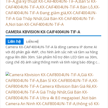
CAMERA KBVISION KX-CAIF4004UN-TIF-A
Liên hệ
LIÊN HỆ
Camera KX-CAiF4004UN-TiF-A là dòng camera IP dome AI
với độ phân giải 4MP, cho hình ảnh sắc nét và tầm xa hồng
ngoại lên đến 30m. Sản phẩm hỗ trợ đèn LED tầm xa 30m,
cùng chế độ ánh sáng thông minh và tính năng báo động chủ
động bằng đèn LED xanh đỏ và còi hú 110dB