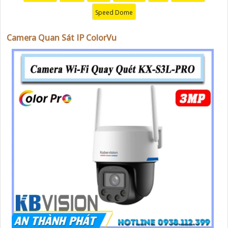
Speed Dome
Camera Quan Sát IP ColorVu
'