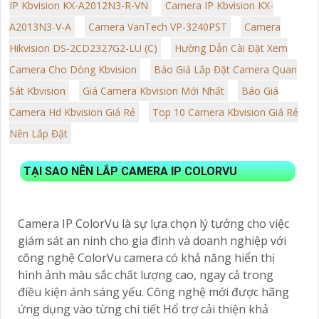
IP Kbvision KX-A2012N3-R-VN
Camera IP Kbvision KX-
A2013N3-V-A
Camera VanTech VP-3240PST
Camera
Hikvision DS-2CD2327G2-LU (C)
Hường Dẫn Cài Đặt Xem
Camera Cho Dòng Kbvision
Báo Giá Lắp Đặt Camera Quan
Sát Kbvision
Giá Camera Kbvision Mới Nhất
Báo Giá
Camera Hd Kbvision Giá Rẻ
Top 10 Camera Kbvision Giá Rẻ
Nên Lắp Đặt
TẠI SAO NÊN LẮP CAMERA IP COLORVU
Camera IP ColorVu là sự lựa chọn lý tưởng cho việc
giám sát an ninh cho gia đình và doanh nghiệp với
công nghệ ColorVu camera có khả năng hiển thị
hình ảnh màu sắc chất lượng cao, ngay cả trong
điều kiện ánh sáng yếu. Công nghệ mới được hãng
ứng dụng vào từng chi tiết Hổ trợ cải thiện khả