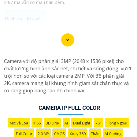
24/7 mà vẫn có màu ban đêm.
Camera Quan Sát IP ColorVu sử dụng công nghệ
ColorVu cho hình ảnh màu sắc cực kỳ sắc nét và rõ ràng
ngay cả trong điều kiện ánh sáng yếu. Đây là một lựa
chọn hoàn hảo cho việc giám sát an ninh 24/7 trong
Camera với độ phân giải 3MP (2048 x 1536 pixel) cho
môi trường thiếu ánh sáng. Mẫu camera này được thiết
chất lượng hình ảnh sắc nét, chi tiết và sống động, vượt
kế hiện đại, dễ lắp đặt và cài đặt, phù hợp với nhiều
trội hơn so với các loại camera 2MP. Với độ phân giải
không gian như văn phòng, cửa hàng, gia đình, hay
2K, camera mang lại khung hình giám sát chân thực và
nhà kho. Camera Quan Sát IP ColorVu cung cấp khả
rõ ràng giúp nâng cao độ chính xác.
năng quan sát từ xa qua hệ thống mạng internet, giúp
bạn dễ dàng theo dõi mọi hoạt động mọi lúc mọi nơi
CAMERA IP FULL COLOR
thông qua ứng dụng di động.
Mic Và Loa
IP66
3D DNR
AI
Dual Light
78°
Hồng Ngoại
Full Color
2.0 MP
CMOS
Xoay 360
Thân
AI Coding