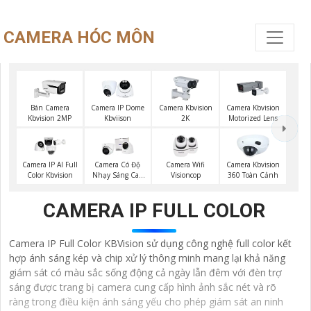
CAMERA HÓC MÔN
Bán Camera
Camera IP Dome
Camera Kbvision
Camera Kbvision
Kbvision 2MP
Kbviison
2K
Motorized Lens
Camera Wifi
Camera IP AI Full
Camera Có Độ
Camera Kbvision
Visioncop
Color Kbvision
Nhạy Sáng Cao
360 Toàn Cảnh
Kbvision
CAMERA IP FULL COLOR
Camera IP Full Color KBVision sử dụng công nghệ full color kết
hợp ánh sáng kép và chip xử lý thông minh mang lại khả năng
giám sát có màu sắc sống động cả ngày lẫn đêm với đèn trợ
sáng được trang bị camera cung cấp hình ảnh sắc nét và rõ
ràng trong điều kiện ánh sáng yếu cho phép giám sát an ninh