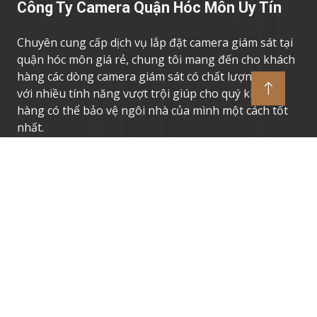
Công Ty Camera Quận Hóc Môn Uy Tín
Chuyên cung cấp dịch vụ lắp đặt camera giám sát tại
quận hóc môn giá rẻ, chung tôi mang đến cho khách
hàng các dòng camera giám sát có chất lượng cao,
với nhiều tính năng vượt trội giúp cho quý khách
hàng có thể bảo vệ ngôi nhà của mình một cách tốt
nhất.
Thương Hiệu Camera Uy Tín
Camera Giám Sát Dahua
Camera Giám Sát Vantech
Camera Giám Sát Hikvision
Camera Giám Sát Kbvision
Camera Giám Sát Imou