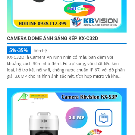
CAMERA DOME ÁNH SÁNG KÉP KX-C32D
5%-35%
liên hệ
KX-C32D là Camera An Ninh nhìn có màu ban đêm với
khoảng cách 30m nhờ đèn LEd trợ sáng, với chất liệu kim
loại, hỗ trợ kết nối wifi, chống nước chuẩn IP 67, với độ phân
giải 3.0MP cho ra hình ảnh sắc nét, tích hợp micro và khe
cắm thẻ nhớ 265GB