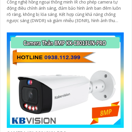
Công nghệ hồng ngoại thông minh IR cho phép camera tự
động điều chỉnh ánh sáng, đảm bảo hình ảnh ban đêm luôn
rõ ràng, không bị lóa sáng. Kết hợp cùng khả năng chống
ngược sáng (DWDR) và giảm nhiễu (3DNR), hình ảnh thu
được luôn mượt mà, màu sắc chân thực và chi tiết rõ nét,
ngay cả trong môi trường ánh sáng yếu hoặc ánh sáng phức
tạp như ngược sáng hoặc chói nắng