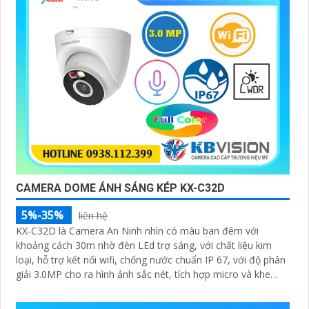
CAMERA DOME ÁNH SÁNG KÉP KX-C32D
5%-35%
liên hệ
KX-C32D là Camera An Ninh nhìn có màu ban đêm với
khoảng cách 30m nhờ đèn LEd trợ sáng, với chất liệu kim
loại, hỗ trợ kết nối wifi, chống nước chuẩn IP 67, với độ phân
giải 3.0MP cho ra hình ảnh sắc nét, tích hợp micro và khe
cắm thẻ nhớ 265GB