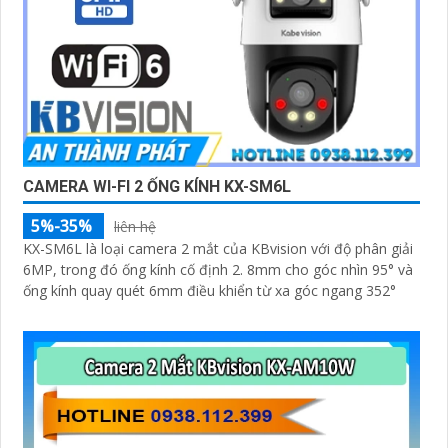
CAMERA WI-FI 2 ỐNG KÍNH KX-SM6L
5%-35%
liên hệ
KX-SM6L là loại camera 2 mắt của KBvision với độ phân giải
6MP, trong đó ống kính cố định 2. 8mm cho góc nhìn 95° và
ống kính quay quét 6mm điều khiển từ xa góc ngang 352°