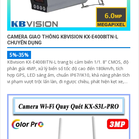
CAMERA GIAO THÔNG KBVISION KX-E4008ITN-L
CHUYÊN DỤNG
5%-35%
KBvision KX-E4008ITN-L trang bị cảm biến 1/1. 8” CMOS, độ
phân giải 4MP, xử lý biển số tốc độ cao đến 180km/h, tích
hợp GPS, LED sáng ấm, chuẩn IP67/IK10, khả năng phân tích
vi phạm vượt trội: lấn làn, đi ngược chiều, phát hiện kẹt xe,
ANPR chính xác >99%