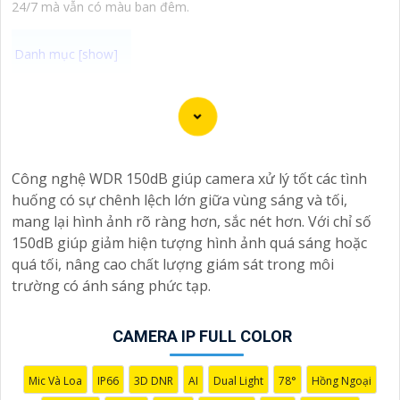
24/7 mà vẫn có màu ban đêm.
Chào bạn, dưới đây là một số câu giới thiệu cho việc
mua Camera Kbvision với chiết khấu cao và giải pháp
phù hợp trong ngữ cảnh của một đại lý công nghệ:
🛃
1:
"Chào anh/chị! Bạn đang tìm kiếm Camera Kbvision
Công nghệ WDR 150dB giúp camera xử lý tốt các tình
với chiết khấu hấp dẫn? Hãy đến với chúng tôi để nhận
huống có sự chênh lệch lớn giữa vùng sáng và tối,
ưu đãi đặc biệt và được tư vấn về giải pháp chính xác
mang lại hình ảnh rõ ràng hơn, sắc nét hơn. Với chỉ số
nhất cho nhu cầu an ninh của bạn!"
150dB giúp giảm hiện tượng hình ảnh quá sáng hoặc
️🏅️
2:
"Bạn muốn mua Camera Kbvision với giá ưu đãi và
quá tối, nâng cao chất lượng giám sát trong môi
giải pháp phù hợp? Liên hệ ngay với chúng tôi để được
trường có ánh sáng phức tạp.
hỗ trợ tốt nhất từ đội ngũ chuyên gia có kinh nghiệm!"
️🥈
3:
"Chúng tôi cam kết cung cấp Camera Kbvision
CAMERA IP FULL COLOR
chính hãng với chiết khấu cao nhất trên thị trường. Hãy
đến với chúng tôi để trải nghiệm dịch vụ tốt nhất và
nhận được sự tư vấn chuyên nghiệp về giải pháp an
Mic Và Loa
IP66
3D DNR
AI
Dual Light
78°
Hồng Ngoại