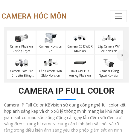
CAMERA HÓC MÔN
Camera Kbvision
Camera Kbvision
Camera Có DWDR
Lắp Camera Wifi
Chống Trộm
2K
Kbvision
2k Kbvision
Đầu Ghi HD
Camera Bám Sát
Lắp Camera Wifi
Camera Hồng
Analog Kbvision
Chuyển Động
2Mp Kbvision
Ngoại Kbvision
Kbvision
CAMERA IP FULL COLOR
Camera IP Full Color KBVision sử dụng công nghệ full color kết
hợp ánh sáng kép và chip xử lý thông minh mang lại khả năng
giám sát có màu sắc sống động cả ngày lẫn đêm với đèn trợ
sáng được trang bị camera cung cấp hình ảnh sắc nét và rõ
ràng trong điều kiện ánh sáng yếu cho phép giám sát an ninh