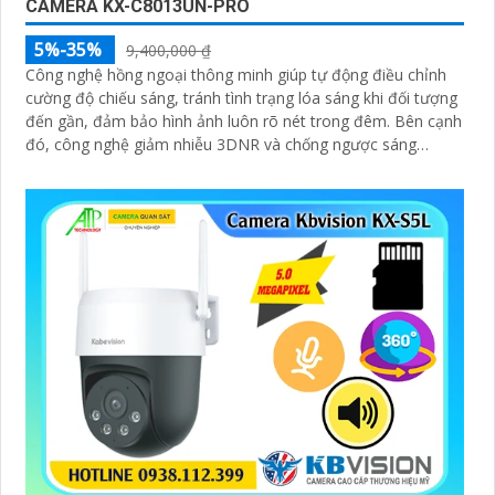
CAMERA KX-C8013UN-PRO
5%-35%
9,400,000 ₫
Công nghệ hồng ngoại thông minh giúp tự động điều chỉnh
cường độ chiếu sáng, tránh tình trạng lóa sáng khi đối tượng
đến gần, đảm bảo hình ảnh luôn rõ nét trong đêm. Bên cạnh
đó, công nghệ giảm nhiễu 3DNR và chống ngược sáng
DWDR giúp camera tái tạo màu sắc chính xác và rõ ràng
trong mọi điều kiện ánh sáng phức tạp như ngược sáng
mạnh hay thiếu sáng