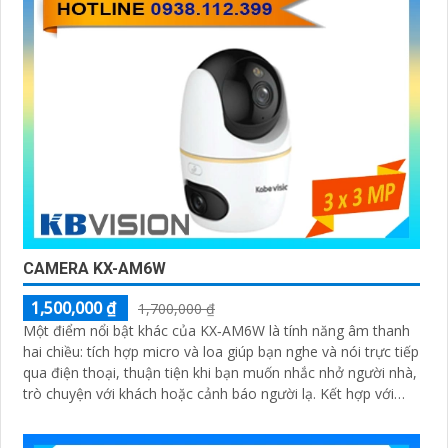
CAMERA KX-AM6W
1,500,000 ₫
1,700,000 ₫
Một điểm nổi bật khác của KX‑AM6W là tính năng âm thanh
hai chiều: tích hợp micro và loa giúp bạn nghe và nói trực tiếp
qua điện thoại, thuận tiện khi bạn muốn nhắc nhở người nhà,
trò chuyện với khách hoặc cảnh báo người lạ. Kết hợp với
khả năng lưu trữ thẻ nhớ và xem lại nhanh chóng, đây thực
sự là giải pháp giám sát thông minh, gọn nhẹ mà vô cùng