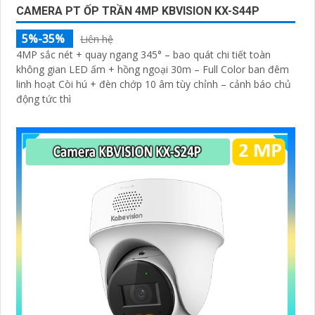
CAMERA PT ỐP TRẦN 4MP KBVISION KX-S44P
5%-35%
Liên hệ
4MP sắc nét + quay ngang 345° – bao quát chi tiết toàn
không gian LED ấm + hồng ngoại 30m – Full Color ban đêm
linh hoạt Còi hú + đèn chớp 10 âm tùy chỉnh – cảnh báo chủ
động tức thì