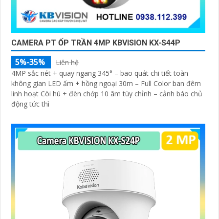
CAMERA PT ỐP TRẦN 4MP KBVISION KX-S44P
5%-35%
Liên hệ
4MP sắc nét + quay ngang 345° – bao quát chi tiết toàn
không gian LED ấm + hồng ngoại 30m – Full Color ban đêm
linh hoạt Còi hú + đèn chớp 10 âm tùy chỉnh – cảnh báo chủ
động tức thì