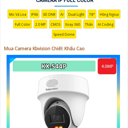
CAMERA IP FULL COLOR
ninh cần thiết!"
Hy vọng những câu giới thiệu trên sẽ giúp bạn thành
công trong việc tiếp cận khách hàng và tăng cơ hội bán
Mic Và Loa
IP66
3D DNR
AI
Dual Light
78°
Hồng Ngoại
hàng của bạn. Nếu có bất kỳ yêu cầu hay câu hỏi nào
Full Color
2.0 MP
CMOS
Xoay 360
Thân
AI Coding
khác, bạn có thể chia sẻ để tôi hỗ trợ bạn tốt hơn!
Speed Dome
Mua Camera Kbvision Chiết Khấu Cao
'