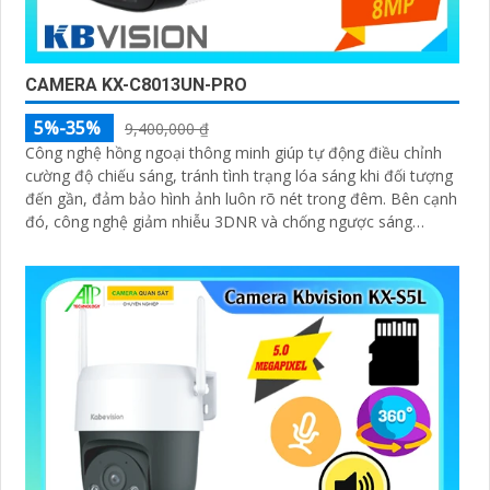
CAMERA KX-C8013UN-PRO
5%-35%
9,400,000 ₫
Công nghệ hồng ngoại thông minh giúp tự động điều chỉnh
cường độ chiếu sáng, tránh tình trạng lóa sáng khi đối tượng
đến gần, đảm bảo hình ảnh luôn rõ nét trong đêm. Bên cạnh
đó, công nghệ giảm nhiễu 3DNR và chống ngược sáng
DWDR giúp camera tái tạo màu sắc chính xác và rõ ràng
trong mọi điều kiện ánh sáng phức tạp như ngược sáng
mạnh hay thiếu sáng