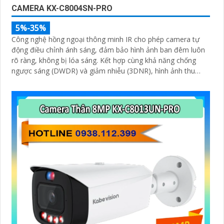
CAMERA KX-C8004SN-PRO
5%-35%
Công nghệ hồng ngoại thông minh IR cho phép camera tự
động điều chỉnh ánh sáng, đảm bảo hình ảnh ban đêm luôn
rõ ràng, không bị lóa sáng. Kết hợp cùng khả năng chống
ngược sáng (DWDR) và giảm nhiễu (3DNR), hình ảnh thu
được luôn mượt mà, màu sắc chân thực và chi tiết rõ nét,
ngay cả trong môi trường ánh sáng yếu hoặc ánh sáng phức
tạp như ngược sáng hoặc chói nắng