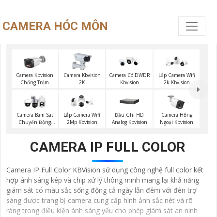
CAMERA HÓC MÔN
Camera Kbvision
Camera Kbvision
Camera Có DWDR
Lắp Camera Wifi
Chống Trộm
2K
Kbvision
2k Kbvision
Đầu Ghi HD
Camera Bám Sát
Lắp Camera Wifi
Camera Hồng
Analog Kbvision
Chuyển Động
2Mp Kbvision
Ngoại Kbvision
Kbvision
CAMERA IP FULL COLOR
Camera IP Full Color KBVision sử dụng công nghệ full color kết
hợp ánh sáng kép và chip xử lý thông minh mang lại khả năng
giám sát có màu sắc sống động cả ngày lẫn đêm với đèn trợ
sáng được trang bị camera cung cấp hình ảnh sắc nét và rõ
ràng trong điều kiện ánh sáng yếu cho phép giám sát an ninh