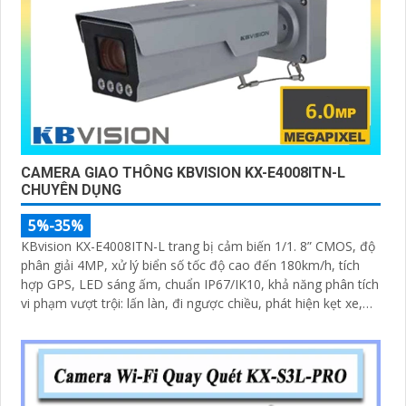
CAMERA GIAO THÔNG KBVISION KX-E4008ITN-L
CHUYÊN DỤNG
5%-35%
KBvision KX-E4008ITN-L trang bị cảm biến 1/1. 8” CMOS, độ
phân giải 4MP, xử lý biển số tốc độ cao đến 180km/h, tích
hợp GPS, LED sáng ấm, chuẩn IP67/IK10, khả năng phân tích
vi phạm vượt trội: lấn làn, đi ngược chiều, phát hiện kẹt xe,
ANPR chính xác >99%