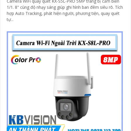
Camera WiFi quay quét KX-S5L-PRO 5MP trang bị cảm biến
1/1. 8" cùng độ nhạy sáng giúp ghi hình ban đêm siêu rõ. Tích
hợp Auto Tracking, phát hiện người, phương tiện, quay quét
tự...