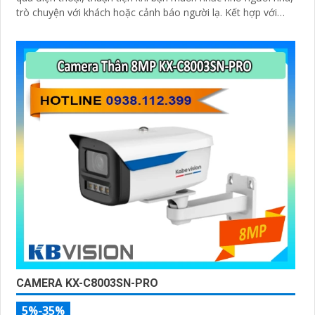
trò chuyện với khách hoặc cảnh báo người lạ. Kết hợp với
khả năng lưu trữ thẻ nhớ và xem lại nhanh chóng, đây thực
sự là giải pháp giám sát thông minh, gọn nhẹ mà vô cùng
hiệu quả
CAMERA KX-C8003SN-PRO
5%-35%