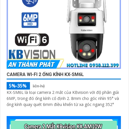
CAMERA WI-FI 2 ỐNG KÍNH KX-SM6L
5%-35%
liên hệ
KX-SM6L là loại camera 2 mắt của KBvision với độ phân giải
6MP, trong đó ống kính cố định 2. 8mm cho góc nhìn 95° và
ống kính quay quét 6mm điều khiển từ xa góc ngang 352°