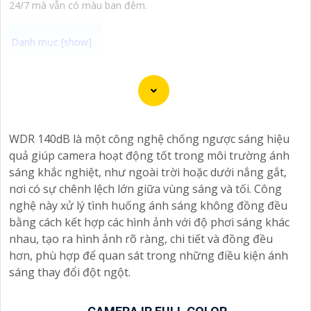
24/7 mà vẫn có màu ban đêm.
Chào bạn, dưới đây là một số câu giới thiệu cho việc
mua Camera Kbvision với chiết khấu cao và giải pháp
phù hợp trong ngữ cảnh của một đại lý công nghệ:
🛃
1:
"Chào anh/chị! Bạn đang tìm kiếm Camera Kbvision
WDR 140dB là một công nghệ chống ngược sáng hiệu
với chiết khấu hấp dẫn? Hãy đến với chúng tôi để nhận
quả giúp camera hoạt động tốt trong môi trường ánh
ưu đãi đặc biệt và được tư vấn về giải pháp chính xác
sáng khắc nghiệt, như ngoài trời hoặc dưới nắng gắt,
nhất cho nhu cầu an ninh của bạn!"
nơi có sự chênh lệch lớn giữa vùng sáng và tối. Công
️🏅️
2:
"Bạn muốn mua Camera Kbvision với giá ưu đãi và
nghệ này xử lý tình huống ánh sáng không đồng đều
giải pháp phù hợp? Liên hệ ngay với chúng tôi để được
bằng cách kết hợp các hình ảnh với độ phơi sáng khác
hỗ trợ tốt nhất từ đội ngũ chuyên gia có kinh nghiệm!"
nhau, tạo ra hình ảnh rõ ràng, chi tiết và đồng đều
️🥈
3:
"Chúng tôi cam kết cung cấp Camera Kbvision
hơn, phù hợp để quan sát trong những điều kiện ánh
chính hãng với chiết khấu cao nhất trên thị trường. Hãy
sáng thay đổi đột ngột.
đến với chúng tôi để trải nghiệm dịch vụ tốt nhất và
nhận được sự tư vấn chuyên nghiệp về giải pháp an