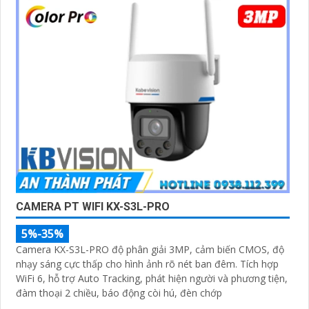
CAMERA PT WIFI KX-S3L-PRO
5%-35%
Camera KX-S3L-PRO độ phân giải 3MP, cảm biến CMOS, độ
nhạy sáng cực thấp cho hình ảnh rõ nét ban đêm. Tích hợp
WiFi 6, hỗ trợ Auto Tracking, phát hiện người và phương tiện,
đàm thoại 2 chiều, báo động còi hú, đèn chớp