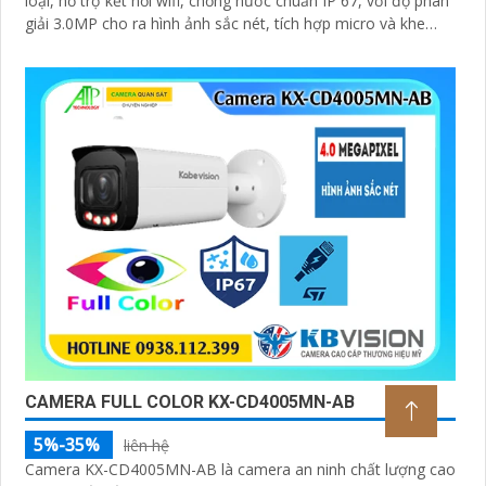
loại, hỗ trợ kết nối wifi, chống nước chuẩn IP 67, với độ phân
giải 3.0MP cho ra hình ảnh sắc nét, tích hợp micro và khe
cắm thẻ nhớ 265GB
CAMERA FULL COLOR KX-CD4005MN-AB
5%-35%
liên hệ
Camera KX-CD4005MN-AB là camera an ninh chất lượng cao