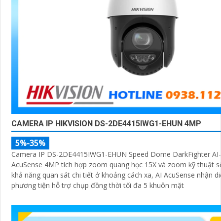
CAMERA IP HIKVISION DS-2DE4415IWG1-EHUN 4MP
5%-35%
Camera IP DS-2DE4415IWG1-EHUN Speed Dome DarkFighter AI-
AcuSense 4MP tích hợp zoom quang học 15X và zoom kỹ thuật s
khả năng quan sát chi tiết ở khoảng cách xa, AI AcuSense nhận d
phương tiện hỗ trợ chụp đồng thời tối đa 5 khuôn mặt