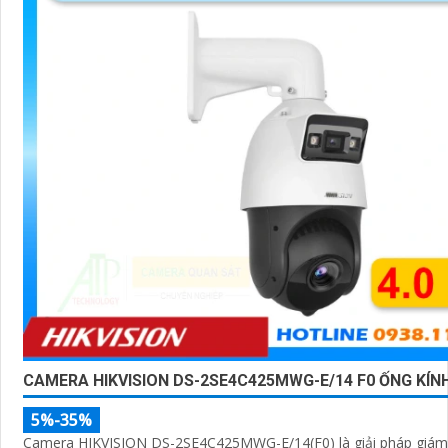
CAMERA HIKVISION DS-2SE4C425MWG-E/14 F0 ỐNG KÍN
5%-35%
Camera HIKVISION DS-2SE4C425MWG-E/14(F0) là giải pháp giám 