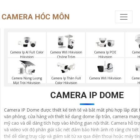
CAMERA HÓC MÔN
Camera Ip AI Full Color
Camera Wifi Hikvision
Camera Ip POE
Camer
Hikvision
Chống Trộm
Hikvision
H
Camera Năng Lượng
Camera Wifi Hikvision
Camera Ip Thân Full
Came
Mặt Trời Hikvision
Color Hikvision
H
CAMERA IP DOME
Camera IP Dome được thiết kế tinh tế và bắt mắt phù hợp lắp đặt
văn phòng, cửa hàng với thiết kế dạng dome ốp trần, camera mang
mỹ cao và dễ dàng tích hợp vào không gian nội thất. Camera hỗ trợ
và video với độ phân giải sắc nét đảm bảo hình ảnh rõ ràng chi tiế
thể dễ dàng truy cập và giám sát từ xa qua điện thoại hoặc máy t