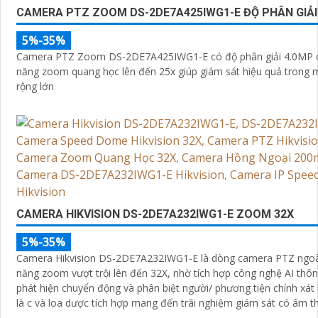
CAMERA PTZ ZOOM DS-2DE7A425IWG1-E ĐỘ PHÂN GIẢI
5%-35%
Camera PTZ Zoom DS-2DE7A425IWG1-E có độ phân giải 4.0MP c
năng zoom quang học lên đến 25x giúp giám sát hiệu quả trong 
rộng lớn
CAMERA HIKVISION DS-2DE7A232IWG1-E ZOOM 32X
5%-35%
Camera Hikvision DS-2DE7A232IWG1-E là dòng camera PTZ ngoài 
năng zoom vượt trội lên đến 32X, nhờ tích hợp công nghệ AI thô
phát hiện chuyển động và phân biệt người/ phương tiện chính xát
là c và loa dược tích hợp mang đến trãi nghiệm giám sát có âm t