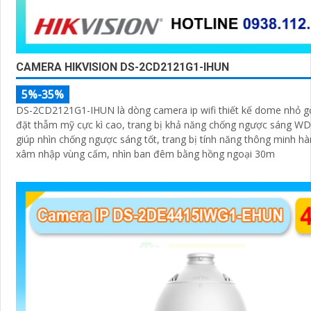
CAMERA HIKVISION DS-2CD2121G1-IHUN
5%-35%
DS-2CD2121G1-IHUN là dòng camera ip wifi thiết kế dome nhỏ gọ
đặt thẫm mỹ cực kì cao, trang bị khả năng chống ngược sáng W
giúp nhìn chống ngược sáng tốt, trang bị tính năng thông minh hà
xâm nhập vùng cấm, nhìn ban đêm bằng hồng ngoại 30m