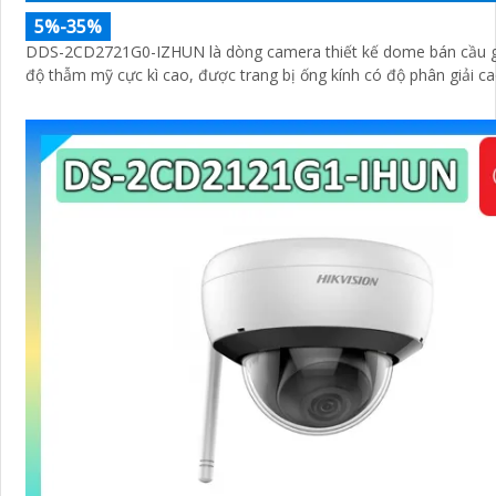
5%-35%
DDS-2CD2721G0-IZHUN là dòng camera thiết kế dome bán cầu gi
độ thẫm mỹ cực kì cao, được trang bị ống kính có độ phân giải ca