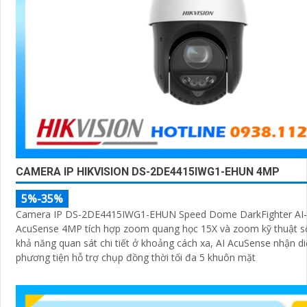
CAMERA IP HIKVISION DS-2DE4415IWG1-EHUN 4MP
5%-35%
Camera IP DS-2DE4415IWG1-EHUN Speed Dome DarkFighter AI-
AcuSense 4MP tích hợp zoom quang học 15X và zoom kỹ thuật s
khả năng quan sát chi tiết ở khoảng cách xa, AI AcuSense nhận d
phương tiện hỗ trợ chụp đồng thời tối đa 5 khuôn mặt