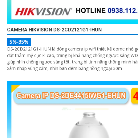
CAMERA HIKVISION DS-2CD2121G1-IHUN
5%-35%
DS-2CD2121G1-IHUN là dòng camera ip wifi thiết kế dome nhỏ gọ
đặt thẫm mỹ cực kì cao, trang bị khả năng chống ngược sáng W
giúp nhìn chống ngược sáng tốt, trang bị tính năng thông minh hà
xâm nhập vùng cấm, nhìn ban đêm bằng hồng ngoại 30m