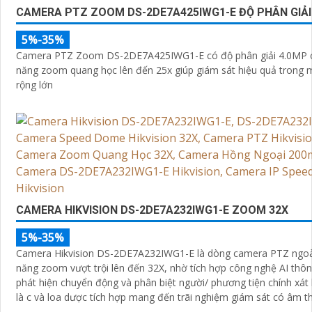
CAMERA PTZ ZOOM DS-2DE7A425IWG1-E ĐỘ PHÂN GIẢI
5%-35%
Camera PTZ Zoom DS-2DE7A425IWG1-E có độ phân giải 4.0MP c
năng zoom quang học lên đến 25x giúp giám sát hiệu quả trong 
rộng lớn
CAMERA HIKVISION DS-2DE7A232IWG1-E ZOOM 32X
5%-35%
Camera Hikvision DS-2DE7A232IWG1-E là dòng camera PTZ ngoài 
năng zoom vượt trội lên đến 32X, nhờ tích hợp công nghệ AI thô
phát hiện chuyển động và phân biệt người/ phương tiện chính xát
là c và loa dược tích hợp mang đến trãi nghiệm giám sát có âm t