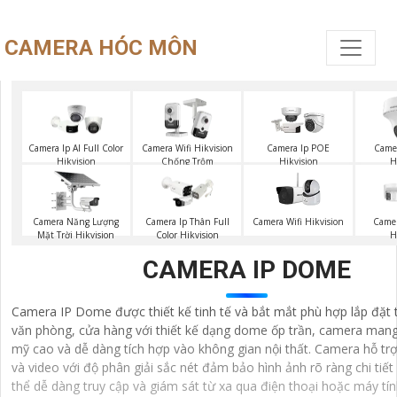
CAMERA HÓC MÔN
Camera Ip AI Full Color
Camera Wifi Hikvision
Camera Ip POE
Camer
Hikvision
Chống Trộm
Hikvision
H
Camera Năng Lượng
Camera Wifi Hikvision
Camera Ip Thân Full
Came
Mặt Trời Hikvision
Color Hikvision
H
CAMERA IP DOME
Camera IP Dome được thiết kế tinh tế và bắt mắt phù hợp lắp đặt
văn phòng, cửa hàng với thiết kế dạng dome ốp trần, camera mang
mỹ cao và dễ dàng tích hợp vào không gian nội thất. Camera hỗ trợ
và video với độ phân giải sắc nét đảm bảo hình ảnh rõ ràng chi tiế
thể dễ dàng truy cập và giám sát từ xa qua điện thoại hoặc máy t