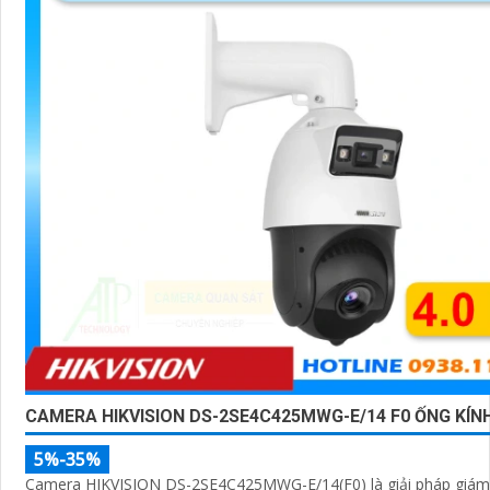
CAMERA HIKVISION DS-2SE4C425MWG-E/14 F0 ỐNG KÍN
5%-35%
Camera HIKVISION DS-2SE4C425MWG-E/14(F0) là giải pháp giám 