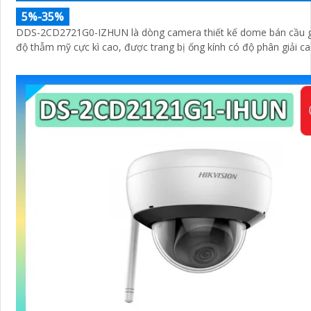
5%-35%
DDS-2CD2721G0-IZHUN là dòng camera thiết kế dome bán cầu gi
độ thẫm mỹ cực kì cao, được trang bị ống kính có độ phân giải ca