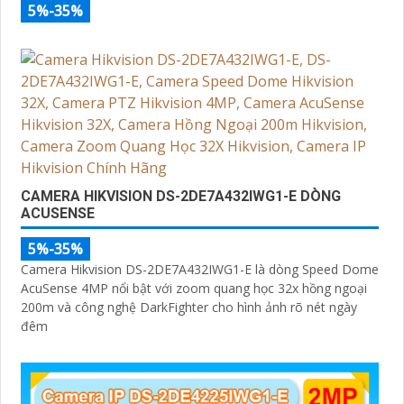
5%-35%
CAMERA HIKVISION DS-2DE7A432IWG1-E DÒNG
ACUSENSE
5%-35%
Camera Hikvision DS-2DE7A432IWG1-E là dòng Speed Dome
AcuSense 4MP nổi bật với zoom quang học 32x hồng ngoại
200m và công nghệ DarkFighter cho hình ảnh rõ nét ngày
đêm