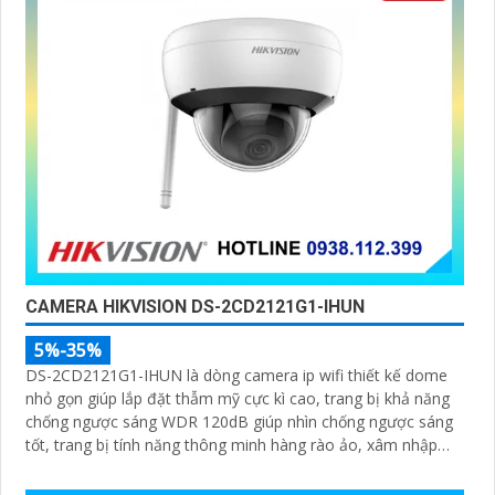
CAMERA HIKVISION DS-2CD2121G1-IHUN
5%-35%
DS-2CD2121G1-IHUN là dòng camera ip wifi thiết kế dome
nhỏ gọn giúp lắp đặt thẫm mỹ cực kì cao, trang bị khả năng
chống ngược sáng WDR 120dB giúp nhìn chống ngược sáng
tốt, trang bị tính năng thông minh hàng rào ảo, xâm nhập
vùng cấm, nhìn ban đêm bằng hồng ngoại 30m