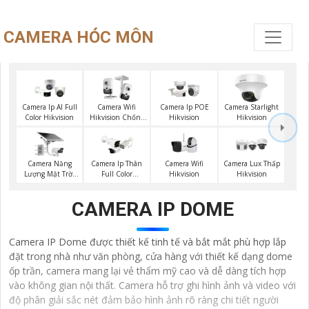
CAMERA HÓC MÔN
Camera Ip AI Full
Camera Wifi
Camera Ip POE
Camera Starlight
Color Hikvision
Hikvision Chống
Hikvision
Hikvision
Trộm
Camera Năng
Camera Wifi
Camera Ip Thân
Camera Lux Thấp
Lượng Mặt Trời
Hikvision
Full Color
Hikvision
Hikvision
Hikvision
CAMERA IP DOME
Camera IP Dome được thiết kế tinh tế và bắt mắt phù hợp lắp
đặt trong nhà như văn phòng, cửa hàng với thiết kế dạng dome
ốp trần, camera mang lại vẻ thẩm mỹ cao và dễ dàng tích hợp
vào không gian nội thất. Camera hỗ trợ ghi hình ảnh và video với
độ phân giải sắc nét đảm bảo hình ảnh rõ ràng chi tiết người