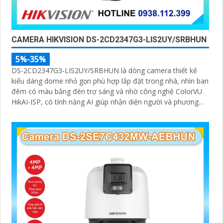
CAMERA HIKVISION DS-2CD2347G3-LIS2UY/SRBHUN
5%-35%
DS-2CD2347G3-LIS2UY/SRBHUN là dòng camera thiết kế
kiểu dáng dome nhỏ gọn phù hợp lắp đặt trong nhà, nhìn ban
đêm có màu bằng đèn trợ sáng và nhờ công nghệ ColorVU
HikAI-ISP, có tính năng AI giúp nhận diện người và phương
tiện, tích hợp micro kép