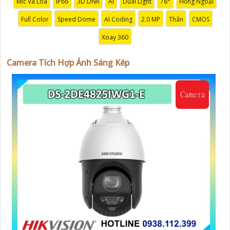
Mic Và Loa
IP66
3D DNR
AI
Dual Light
78°
Hồng Ngoại
'
Full Color
Speed Dome
AI Coding
2.0 MP
Thân
CMOS
Xoay 360
Camera Tích Hợp Ánh Sáng Kép