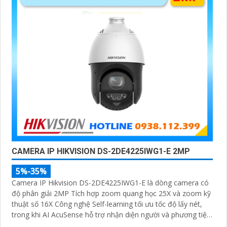
CAMERA IP HIKVISION DS-2DE4225IWG1-E 2MP
5%-35%
Camera IP Hikvision DS-2DE4225IWG1-E là dòng camera có
độ phân giải 2MP Tích hợp zoom quang học 25X và zoom kỹ
thuật số 16X Công nghệ Self-learning tối ưu tốc độ lấy nét,
trong khi AI AcuSense hỗ trợ nhận diện người và phương tiện,
chụp tối đa 5 khuôn mặt đồng thời