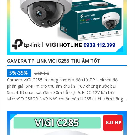
CAMERA TP-LINK VIGI C255 THU ÂM TỐT
5%-35%
Liên Hệ
Camera VIGI C255 là dòng camera đến từ TP-Link với độ
phân giải 5MP micro thu âm chuẩn IP67 chống nước bụi
Smart IR quan sát đêm 30m hỗ trợ PoE DC 12V lưu trữ
MicroSD 256GB NVR NAS chuẩn nén H.265+ tiết kiệm băng
thông nhận diện người xe vùng cảnh báo hành vi bất thường
quản lý qua VIGI App VIGI Manager trình duyệt web giám sát
sắc nét