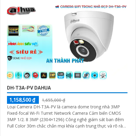
DH-T3A-PV DAHUA
1,158,500 ₫
1,655,000 ₫
Loại Camera DH-T3A-PV là camera dome trong nhà 3MP
Fixed-focal Wi-Fi Turret Network Camera Cảm biến CMOS
3MP 1/2. 8 3MP (2304×1296) Công nghệ giám sát ban đêm
Full Color 30m chắc chắn mọi khía cạnh trung thực và rõ ràn
phù hợp với nhu cầu giám sát ban đêm hiệu quả