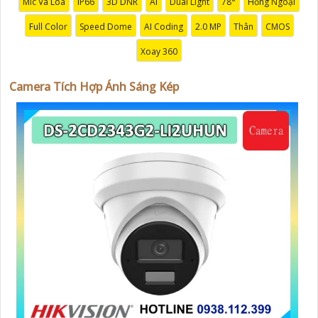
Mic Và Loa
IP66
3D DNR
AI
Dual Light
78°
Hồng Ngoại
'
Full Color
Speed Dome
AI Coding
2.0 MP
Thân
CMOS
Xoay 360
Camera Tích Hợp Ánh Sáng Kép