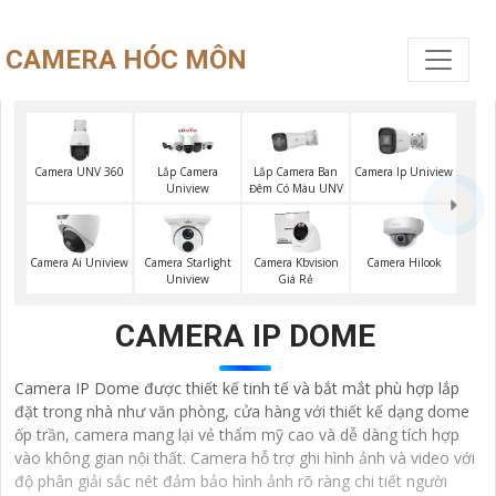
CAMERA HÓC MÔN
Camera UNV 360
Lắp Camera Ban
Lắp Camera
Camera Ip Uniview
Đêm Có Màu UNV
Uniview
Camera Hilook
Camera Ai Uniview
Camera Starlight
Camera Kbvision
Uniview
Giá Rẻ
CAMERA IP DOME
Camera IP Dome được thiết kế tinh tế và bắt mắt phù hợp lắp
đặt trong nhà như văn phòng, cửa hàng với thiết kế dạng dome
ốp trần, camera mang lại vẻ thẩm mỹ cao và dễ dàng tích hợp
vào không gian nội thất. Camera hỗ trợ ghi hình ảnh và video với
độ phân giải sắc nét đảm bảo hình ảnh rõ ràng chi tiết người