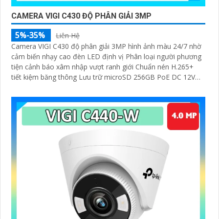
CAMERA VIGI C430 ĐỘ PHÂN GIẢI 3MP
5%-35%
Liên Hệ
Camera VIGI C430 độ phân giải 3MP hình ảnh màu 24/7 nhờ
cảm biến nhạy cao đèn LED định vị Phân loại người phương
tiện cảnh báo xâm nhập vượt ranh giới Chuẩn nén H.265+
tiết kiệm băng thông Lưu trữ microSD 256GB PoE DC 12V
quản lý qua ứng dụng VIGI giám sát linh hoạt hiệu quả