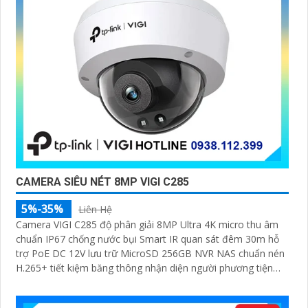
CAMERA SIÊU NÉT 8MP VIGI C285
5%-35%
Liên Hệ
Camera VIGI C285 độ phân giải 8MP Ultra 4K micro thu âm
chuẩn IP67 chống nước bụi Smart IR quan sát đêm 30m hỗ
trợ PoE DC 12V lưu trữ MicroSD 256GB NVR NAS chuẩn nén
H.265+ tiết kiệm băng thông nhận diện người phương tiện
xâm nhập hành vi bất thường quản lý qua VIGI App VIGI
Manager trình duyệt web giám sát sắc nét