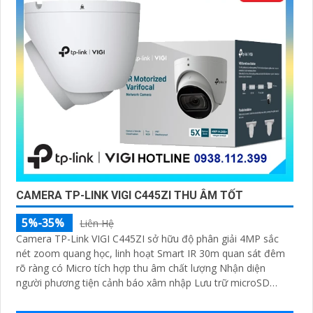
CAMERA TP-LINK VIGI C445ZI THU ÂM TỐT
5%-35%
Liên Hệ
Camera TP-Link VIGI C445ZI sở hữu độ phân giải 4MP sắc
nét zoom quang học, linh hoạt Smart IR 30m quan sát đêm
rõ ràng có Micro tích hợp thu âm chất lượng Nhận diện
người phương tiện cảnh báo xâm nhập Lưu trữ microSD
256GB . Chuẩn nén H