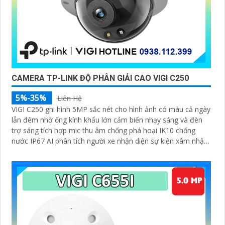
CAMERA TP-LINK ĐỘ PHÂN GIẢI CAO VIGI C250
5%-35%
Liên Hệ
VIGI C250 ghi hình 5MP sắc nét cho hình ảnh có màu cả ngày
lẫn đêm nhờ ống kính khẩu lớn cảm biến nhạy sáng và đèn
trợ sáng tích hợp mic thu âm chống phá hoại IK10 chống
nước IP67 AI phân tích người xe nhận diện sự kiện xâm nhập
vượt ranh hỗ trợ lưu trữ microSD 256GB