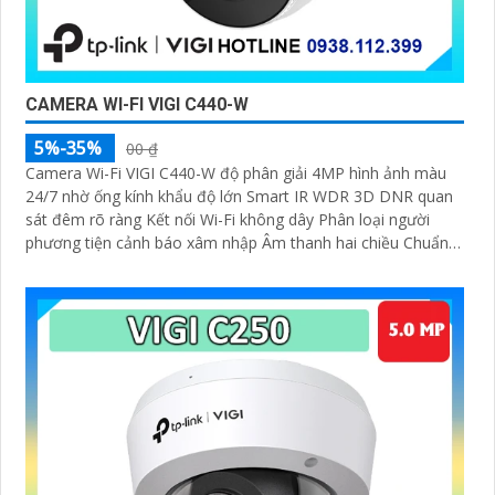
CAMERA WI-FI VIGI C440-W
5%-35%
00 ₫
Camera Wi-Fi VIGI C440-W độ phân giải 4MP hình ảnh màu
24/7 nhờ ống kính khẩu độ lớn Smart IR WDR 3D DNR quan
sát đêm rõ ràng Kết nối Wi-Fi không dây Phân loại người
phương tiện cảnh báo xâm nhập Âm thanh hai chiều Chuẩn
nén H.265+ Lưu trữ microSD 256GB IP66 chống nước