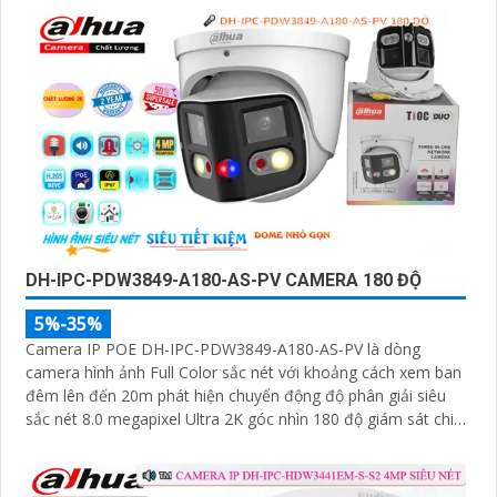
DH-IPC-PDW3849-A180-AS-PV CAMERA 180 ĐỘ
5%-35%
Camera IP POE DH-IPC-PDW3849-A180-AS-PV là dòng
camera hình ảnh Full Color sắc nét với khoảng cách xem ban
đêm lên đến 20m phát hiện chuyển động độ phân giải siêu
sắc nét 8.0 megapixel Ultra 2K góc nhìn 180 độ giám sát chi
tiết nhỏ kết nối qua công nghệ IP POE kỹ thuật số