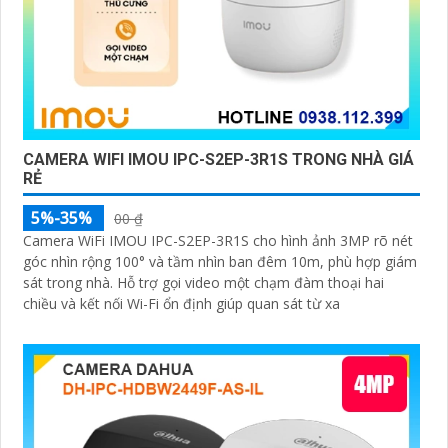
CAMERA WIFI IMOU IPC-S2EP-3R1S TRONG NHÀ GIÁ
RẺ
5%-35%
00 ₫
Camera WiFi IMOU IPC-S2EP-3R1S cho hình ảnh 3MP rõ nét
góc nhìn rộng 100° và tầm nhìn ban đêm 10m, phù hợp giám
sát trong nhà. Hỗ trợ gọi video một chạm đàm thoại hai
chiều và kết nối Wi-Fi ổn định giúp quan sát từ xa