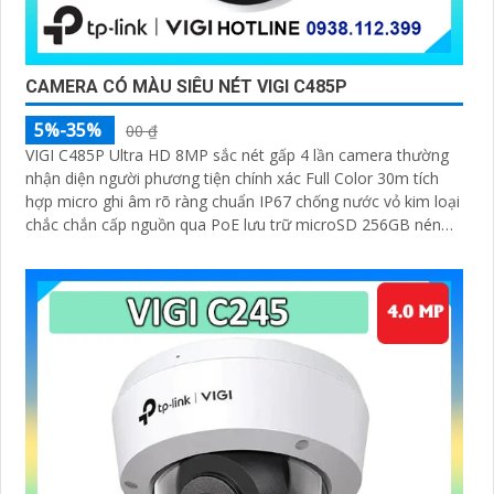
CAMERA CÓ MÀU SIÊU NÉT VIGI C485P
5%-35%
00 ₫
VIGI C485P Ultra HD 8MP sắc nét gấp 4 lần camera thường
nhận diện người phương tiện chính xác Full Color 30m tích
hợp micro ghi âm rõ ràng chuẩn IP67 chống nước vỏ kim loại
chắc chắn cấp nguồn qua PoE lưu trữ microSD 256GB nén
H.265+ quản lý trên VIGI App