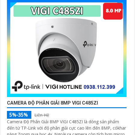
CAMERA ĐỘ PHÂN GIẢI 8MP VIGI C485ZI
5%-35%
Liên Hệ
Camera Độ Phân Giải 8MP VIGI C485ZI là dòng sản phẩm
đến từ TP-Link với độ phân giải cực cao lên đến 8MP, cókhar
năng Zoom qua học 4x. Ngoài ra camera còn tích hợp micro