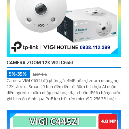
CAMERA ZOOM 12X VIGI C655I
5%-35%
Liên Hệ
Camera VIGI C655I độ phân giải 4MP hỗ trợ zoom quang học
12X tầm xa Smart IR ban đêm lên tới 50m tích hợp AI nhận
diện người xe xâm nhập phá hoại đạt chuẩn IP66 chống nước
ghi hình ổn định qua PoE lưu trữ trên microSD 256GB hoặc
đầu ghi hình giám sát qua ứng dụng VIGI tiện lợi