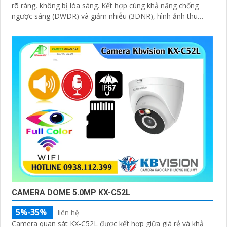
rõ ràng, không bị lóa sáng. Kết hợp cùng khả năng chống
ngược sáng (DWDR) và giảm nhiễu (3DNR), hình ảnh thu
được luôn mượt mà, màu sắc chân thực và chi tiết rõ nét,
ngay cả trong môi trường ánh sáng yếu hoặc ánh sáng phức
tạp như ngược sáng hoặc chói nắng
CAMERA DOME 5.0MP KX-C52L
5%-35%
liên hệ
Camera quan sát KX-C52L được kết hợp giữa giá rẻ và khả