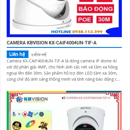
CAMERA KBVISION KX-CAIF4004UN-TIF-A
Liên hệ
LIÊN HỆ
Camera KX-CAiF4004UN-TiF-A là dòng camera IP dome AI
với độ phân giải 4MP, cho hình ảnh sắc nét và tầm xa hồng
ngoại lên đến 30m. Sản phẩm hỗ trợ đèn LED tầm xa 30m,
cùng chế độ ánh sáng thông minh và tính năng báo động chủ
động bằng đèn LED xanh đỏ và còi hú 110dB