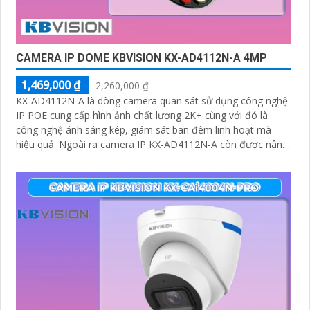
CAMERA IP DOME KBVISION KX-AD4112N-A 4MP
1,469,000 ₫
2,260,000 ₫
KX-AD4112N-A là dòng camera quan sát sử dụng công nghệ
IP POE cung cấp hình ảnh chất lượng 2K+ cùng với đó là
công nghệ ánh sáng kép, giám sát ban đêm linh hoạt mà
hiệu quả. Ngoài ra camera IP KX-AD4112N-A còn được nâng
cao khả năng bảo vệ an ninh với trang bị tính năng phát hiện
người chính xác