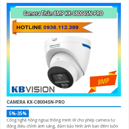
nhận được sự tư vấn chuyên nghiệp về giải pháp an
ninh cần thiết!"
Hy vọng những câu giới thiệu trên sẽ giúp bạn thành
công trong việc tiếp cận khách hàng và tăng cơ hội bán
hàng của bạn. Nếu có bất kỳ yêu cầu hay câu hỏi nào
khác, bạn có thể chia sẻ để tôi hỗ trợ bạn tốt hơn!
CAMERA KX-C8004SN-PRO
'
5%-35%
Công nghệ hồng ngoại thông minh IR cho phép camera tự
động điều chỉnh ánh sáng, đảm bảo hình ảnh ban đêm luôn