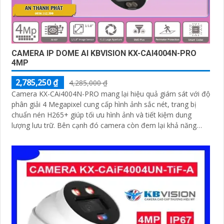
CAMERA IP DOME AI KBVISION KX-CAI4004N-PRO
4MP
2,785,250 ₫
4,285,000 ₫
Camera KX-CAi4004N-PRO mang lại hiệu quả giám sát với độ
phân giải 4 Megapixel cung cấp hình ảnh sắc nét, trang bị
chuẩn nén H265+ giúp tối ưu hình ảnh và tiết kiệm dung
lượng lưu trữ. Bên cạnh đó camera còn đem lại khả năng
phát hiện thông minh như hàng rào ảo, xâm nhập, và phân
biệt người/xe (SMD Plus) bảo vệ an ninh hiệu quả