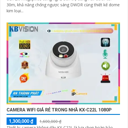
30m, khả năng chống ngược sáng DWDR cùng thiết kế dome
kim loại...
CAMERA WIFI GIÁ RẺ TRONG NHÀ KX-C22L 1080P
1,300,000 ₫
1,600,000 ₫
Thiết bị camera không dây KX-C22L là lựa chọn hoàn hảo