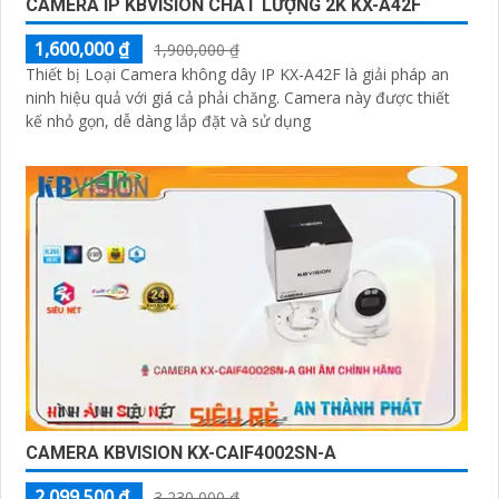
CAMERA IP KBVISION CHẤT LƯỢNG 2K KX-A42F
1,600,000 ₫
1,900,000 ₫
Thiết bị Loại Camera không dây IP KX-A42F là giải pháp an
ninh hiệu quả với giá cả phải chăng. Camera này được thiết
kế nhỏ gọn, dễ dàng lắp đặt và sử dụng
CAMERA KBVISION KX-CAIF4002SN-A
2,099,500 ₫
3,230,000 ₫