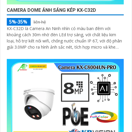
CAMERA DOME ÁNH SÁNG KÉP KX-C32D
5%-35%
liên hệ
KX-C32D là Camera An Ninh nhìn có màu ban đêm với
khoảng cách 30m nhờ đèn LEd trợ sáng, với chất liệu kim
loại, hỗ trợ kết nối wifi, chống nước chuẩn IP 67, với độ phân
giải 3.0MP cho ra hình ảnh sắc nét, tích hợp micro và khe
cắm thẻ nhớ 265GB