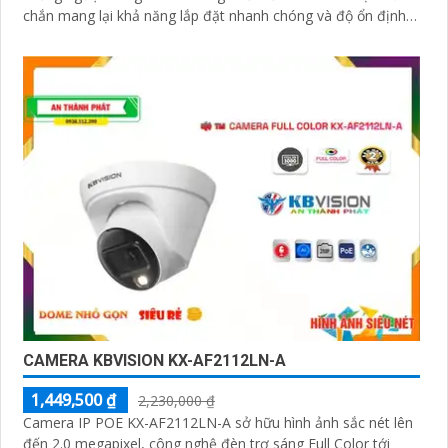
chắn mang lại khả năng lắp đặt nhanh chóng và độ ổn định
cao
CAMERA KBVISION KX-AF2112LN-A
1,449,500 ₫
2,230,000 ₫
Camera IP POE KX-AF2112LN-A sở hữu hình ảnh sắc nét lên
đến 2.0 megapixel, công nghệ đèn trợ sáng Full Color tới