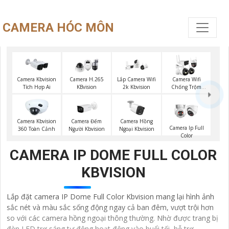
CAMERA HÓC MÔN
Camera Kbvision
Camera H.265
Lắp Camera Wifi
Camera Wifi
Tích Hợp Ai
KBvision
2k Kbvision
Chống Trộm
Kbvision
Camera Đếm
Camera Kbvision
Camera Hồng
Camera Ip Full
Người Kbvision
360 Toàn Cảnh
Ngoại Kbvision
Color
CAMERA IP DOME FULL COLOR
KBVISION
Lắp đặt camera IP Dome Full Color Kbvision mang lại hình ảnh
sắc nét và màu sắc sống động ngay cả ban đêm, vượt trội hơn
so với các camera hồng ngoại thông thường. Nhờ được trang bị
đèn LED trợ sáng tự động hoạt động vào buổi tối, hỗ trợ