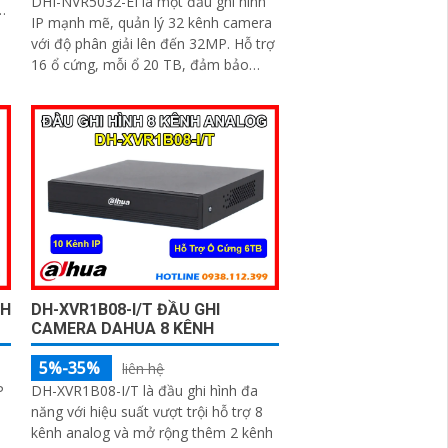
DHI-NVR5032-EI là một đầu ghi hình
i
IP mạnh mẽ, quản lý 32 kênh camera
với độ phân giải lên đến 32MP. Hỗ trợ
ện
16 ổ cứng, mỗi ổ 20 TB, đảm bảo
,
dung lượng lưu trữ lớn. Chuẩn nén
Smart H
NH
DH-XVR1B08-I/T ĐẦU GHI
CAMERA DAHUA 8 KÊNH
5%-35%
liên hệ
P
DH-XVR1B08-I/T là đầu ghi hình đa
năng với hiệu suất vượt trội hỗ trợ 8
kênh analog và mở rộng thêm 2 kênh