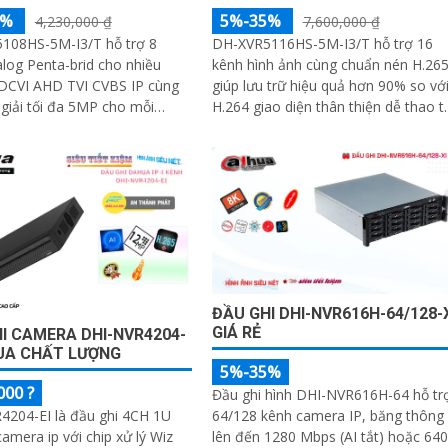
5%
5%-35%
4,230,000 ₫
7,600,000 ₫
108HS-5M-I3/T hỗ trợ 8
DH-XVR5116HS-5M-I3/T hỗ trợ 16
log Penta-brid cho nhiều
kênh hình ảnh cùng chuẩn nén H.26
DCVI AHD TVI CVBS IP cùng
giúp lưu trữ hiệu quả hơn 90% so vớ
giải tối đa 5MP cho mỗi
H.264 giao diện thân thiện dễ thao t
analog hoặc IP băng thông
HDMI xuất 4K VGA xuất 1080p khả...
bps nén H.265+ AI-Coding lưu
iết hình ảnh trong khi giảm
ợng ổ cứng cần dùng
ĐẦU GHI DHI-NVR616H-64/128-
GIÁ RẺ
I CAMERA DHI-NVR4204-
UA CHẤT LƯỢNG
5%-35%
000 ?
Đầu ghi hình DHI-NVR616H-64 hỗ tr
64/128 kênh camera IP, băng thông
4204-EI là đầu ghi 4CH 1U
lên đến 1280 Mbps (AI tắt) hoặc 640
mera ip với chip xử lý Wiz