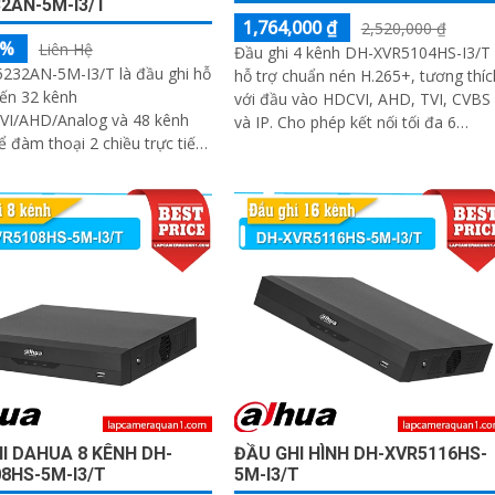
2AN-5M-I3/T
1,764,000 ₫
2,520,000 ₫
5%
Liên Hệ
Đầu ghi 4 kênh DH-XVR5104HS-I3/T
232AN-5M-I3/T là đầu ghi hỗ
hỗ trợ chuẩn nén H.265+, tương thíc
đến 32 kênh
với đầu vào HDCVI, AHD, TVI, CVBS
VI/AHD/Analog và 48 kênh
và IP. Cho phép kết nối tối đa 6
hể đàm thoại 2 chiều trực tiếp
camera IP 6MP và lưu trữ qua 1 ổ
era analog, tích hợp tính
cứng...
ông minh AcuPick, SMD Plus,
hận diện khuôn mặt chính
trợ 2 ổ cứng 16 TB, kết nối và
era dễ dàng
I DAHUA 8 KÊNH DH-
ĐẦU GHI HÌNH DH-XVR5116HS-
8HS-5M-I3/T
5M-I3/T