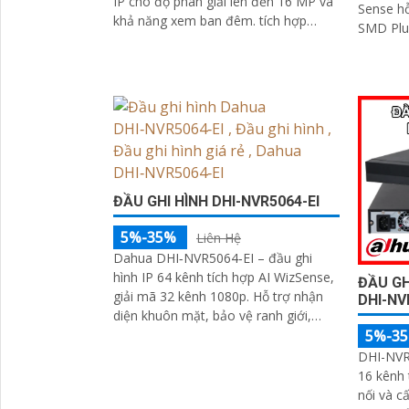
IP cho độ phân giải lên đến 16 MP và
Sense h
khả năng xem ban đêm. tích hợp
SMD Plu
công nghệ AI và hạn chế báo động
thông m
giả
trang bị
hình ản
IP từ xa.
ĐẦU GHI HÌNH DHI-NVR5064-EI
5%-35%
Liên Hệ
Dahua DHI‑NVR5064‑EI – đầu ghi
hình IP 64 kênh tích hợp AI WizSense,
ĐẦU GH
giải mã 32 kênh 1080p. Hỗ trợ nhận
DHI-NV
diện khuôn mặt, bảo vệ ranh giới,
5%-3
SMD Plus. RAID 0/1/5/6/10, 16 ổ,
eSATA, ngõ ra 4K
DHI-NVR5
16 kênh 
nối và c