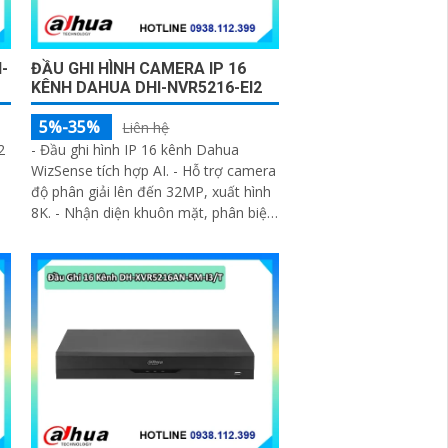
-
ĐẦU GHI HÌNH CAMERA IP 16
KÊNH DAHUA DHI-NVR5216-EI2
5%-35%
Liên hệ
2
- Đầu ghi hình IP 16 kênh Dahua
WizSense tích hợp AI. - Hỗ trợ camera
độ phân giải lên đến 32MP, xuất hình
8K. - Nhận diện khuôn mặt, phân biệt
người & xe, giảm báo động giả