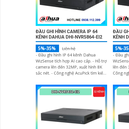
ĐẦU GHI HÌNH CAMERA IP 64
ĐẦU GH
KÊNH DAHUA DHI-NVR5864-EI2
KÊNH D
5%-35%
5%-3
Liên hệ
'
- Đầu ghi hình IP 64 kênh Dahua
- Đầu gh
WizSense tích hợp AI cao cấp. - Hỗ trợ
WizSense
camera lên đến 32MP, xuất hình 8K
lên đến 
sắc nét. - Công nghệ AcuPick tìm kiếm
Công ng
nhanh, chính xác
chính xá