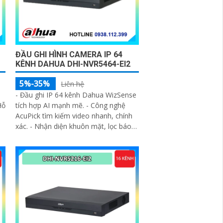
ĐẦU GHI HÌNH CAMERA IP 64
KÊNH DAHUA DHI-NVR5464-EI2
5%-35%
Liên hệ
- Đầu ghi IP 64 kênh Dahua WizSense
Hỗ
tích hợp AI mạnh mẽ. - Công nghệ
AcuPick tìm kiếm video nhanh, chính
xác. - Nhận diện khuôn mặt, lọc báo
giả SMD Plus hiệu quả