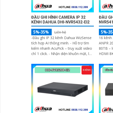
ĐẦU GHI HÌNH CAMERA IP 32
ĐẦU GH
KÊNH DAHUA DHI-NVR5432-EI2
NVR541
5%-35%
5%-3
Liên hệ
-Đầu ghi IP 32 kênh Dahua WizSense
16 kênh 
tích hợp AI thông minh. - Hỗ trợ tìm
ANPR 20K
kiếm nhanh AcuPick – truy xuất video
80TB – l
chỉ 1 click. - Nhận diện khuôn mặt, lọc
HDMI 8K 
báo động giả SMD Plus chính xác
hình đồn