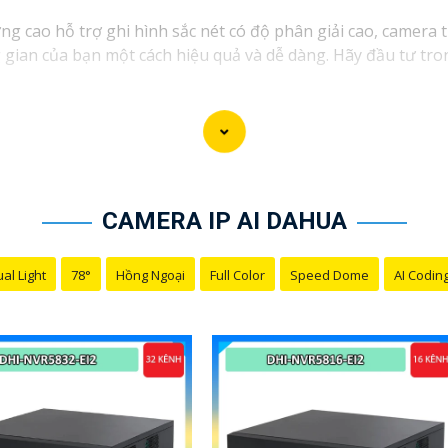
g cao hỗ trợ ghi hình sắc nét có độ phân giải cao, camera t
gian của bạn một cách hiệu quả và dễ dàng. Hãy đầu tư tro
CAMERA IP AI DAHUA
al Light
78°
Hồng Ngoại
Full Color
Speed Dome
AI Codin