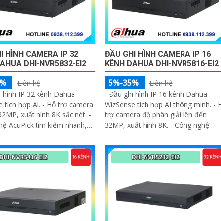
I HÌNH CAMERA IP 32
ĐẦU GHI HÌNH CAMERA IP 16
AHUA DHI-NVR5832-EI2
KÊNH DAHUA DHI-NVR5816-EI2
5%
5%-35%
Liên hệ
Liên hệ
i hình IP 32 kênh Dahua
- Đầu ghi hình IP 16 kênh Dahua
 tích hợp AI. - Hỗ trợ camera
WizSense tích hợp AI thông minh. - 
32MP, xuất hình 8K sắc nét. -
trợ camera độ phân giải lên đến
hệ AcuPick tìm kiếm nhanh,
32MP, xuất hình 8K. - Công nghệ
c
AcuPick tìm kiếm đối tượng nhanh,
chính xác