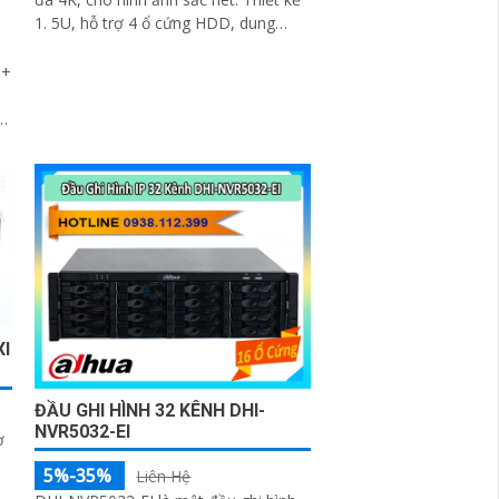
1. 5U, hỗ trợ 4 ổ cứng HDD, dung
lượng lưu trữ lớn
5+
i
ác
XI
ĐẦU GHI HÌNH 32 KÊNH DHI-
NVR5032-EI
ợ
5%-35%
Liên Hệ