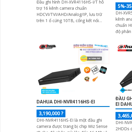
Đầu ghi hình DH-XVR4116HS-I/T hỗ
5%-3
trợ 16 kênh camera chuẩn
DH-XVR5
HDCVI/TVI/AHD/Analog/IP, lưu trữ
kênh ana
trên 1 ổ cứng 10TB, cổng kết nối
chuẩn H
HDMI, VGA, USB, tích hợp đàm thoại
độ phân 
hai chiều, hỗ trợ xem trực tiếp và xem
camera 
lại qua mạng, cùng hỗ trợ điều khiển
tới 64 M
quay quét 3D thông minh.
giữ chi t
dung lư
ĐẦU GH
DAHUA DHI-NVR4116HS-EI
EI DAH
3,190,000 ?
3,465,
DHI-NVR4116HS-EI là một đầu ghi
DHI-NVR
camera được trang bị chip Wiz Sense
2HDDs ca