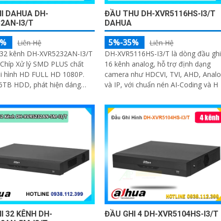
I DAHUA DH-
ĐẦU THU DH-XVR5116HS-I3/T
2AN-I3/T
DAHUA
5%
5%-35%
Liên Hệ
Liên Hệ
 32 kênh DH-XVR5232AN-I3/T
DH-XVR5116HS-I3/T là dòng đầu ghi
 Chíp Xử lý SMD PLUS chất
16 kênh analog, hỗ trợ định dạng
hi hình HD FULL HD 1080P.
camera như HDCVI, TVI, AHD, Anal
16TB HDD, phát hiện dáng
và IP, với chuẩn nén AI-Coding và H
 nhận diện khuôn mặt
I 32 KÊNH DH-
ĐẦU GHI 4 DH-XVR5104HS-I3/T