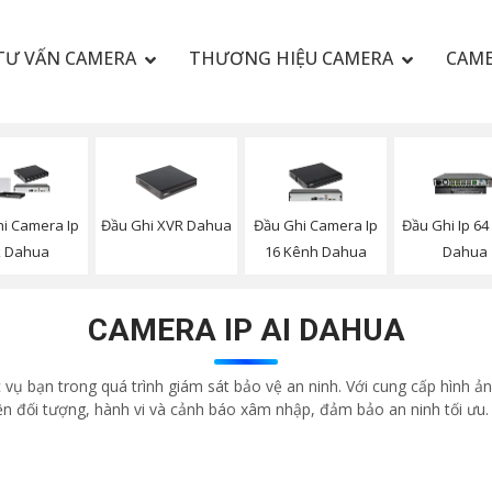
TƯ VẤN CAMERA
THƯƠNG HIỆU CAMERA
CAME
Đầu Ghi XVR Dahua
i Camera Ip
Đầu Ghi Camera Ip
Đầu Ghi Ip 6
k Dahua
16 Kênh Dahua
Dahua
CAMERA IP AI DAHUA
vụ bạn trong quá trình giám sát bảo vệ an ninh. Với cung cấp hình ảnh
ện đối tượng, hành vi và cảnh báo xâm nhập, đảm bảo an ninh tối ưu.