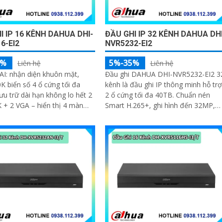
I IP 16 KÊNH DAHUA DHI-
ĐẦU GHI IP 32 KÊNH DAHUA DHI
6-EI2
NVR5232-EI2
5%
5%-35%
Liên hệ
Liên hệ
AI: nhận diện khuôn mặt,
Đầu ghi DAHUA DHI-NVR5232-EI2 3
 biển số 4 ổ cứng tối đa
kênh là đầu ghi IP thông minh hỗ trợ
ưu trữ dài hạn không lo hết 2
2 ổ cứng tối đa 40TB. Chuẩn nén
+ 2 VGA – hiển thị 4 màn
Smart H.265+, ghi hình đến 32MP,
g thời
xuất hình HDMI 8K