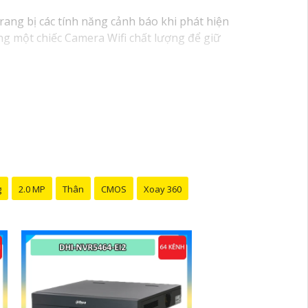
rang bị các tính năng cảnh báo khi phát hiện
ng một chiếc Camera Wifi chất lượng để giữ
g
2.0 MP
Thân
CMOS
Xoay 360