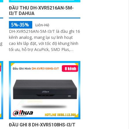
ĐẦU THU DH-XVR5216AN-5M-
I3/T DAHUA
5%-35%
Liên Hệ
DH-XVR5216AN-5M-I3/T là đầu ghi 16
kênh analog, mang lại sự linh hoạt
og
cao khi lắp đặt, với tốc độ khung hình
tối ưu, hỗ trợ AcuPick, SMD Plus,
SMD IP và IVS, hỗ trợ phân tích thông
minh đến 24 kênh, đầu ghi có thể lắp
2 ổ cứng 16 TB, chuẩn nén AI-Coding
và H
ĐẦU GHI 8 DH-XVR5108HS-I3/T