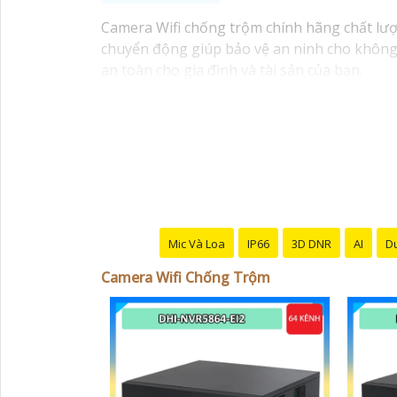
Camera Wifi chống trộm chính hãng chất lượn
chuyển động giúp bảo vệ an ninh cho không 
an toàn cho gia đình và tài sản của bạn.
Mic Và Loa
IP66
3D DNR
AI
Du
Camera Wifi Chống Trộm