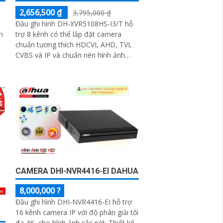
2,656,500 ₫
3,795,000 ₫
Đầu ghi hình DH-XVR5108HS-I3/T hỗ
h
trợ 8 kênh có thể lắp đặt camera
chuẩn tương thích HDCVI, AHD, TVI,
CVBS và IP và chuẩn nén hình ảnh
H.265+ tiết kiệm dung lượng
CAMERA DHI-NVR4416-EI DAHUA
8,000,000 ?
Đầu ghi hình DHI-NVR4416-EI hỗ trợ
16 kênh camera IP với độ phân giải tối
đa 4K, cho hình ảnh sắc nét. Thiết kế