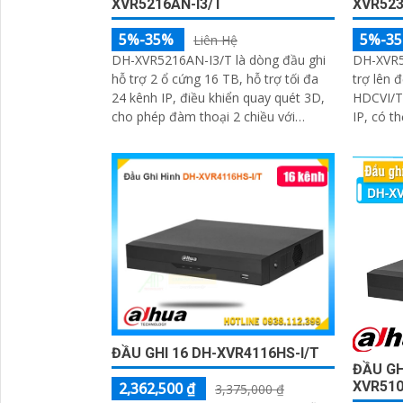
XVR5216AN-I3/T
XVR523
5%-35%
5%-3
Liên Hệ
DH-XVR5216AN-I3/T là dòng đầu ghi
DH-XVR5
hỗ trợ 2 ổ cứng 16 TB, hỗ trợ tối đa
trợ lên 
24 kênh IP, điều khiển quay quét 3D,
HDCVI/T
cho phép đàm thoại 2 chiều với
IP, có t
camera Analog, trang bị nhiều tính
bằng cam
năng thông minh AcuPick, SMD Plus,
năng th
SMD IP và IVS, hỗ trợ phát hiện và
IVS và n
nhận diện khuôn mặt, tối ưu giám sát
xác, hỗ 
và báo động giả
xem cam
ĐẦU GHI 16 DH-XVR4116HS-I/T
ĐẦU GH
XVR510
2,362,500 ₫
3,375,000 ₫