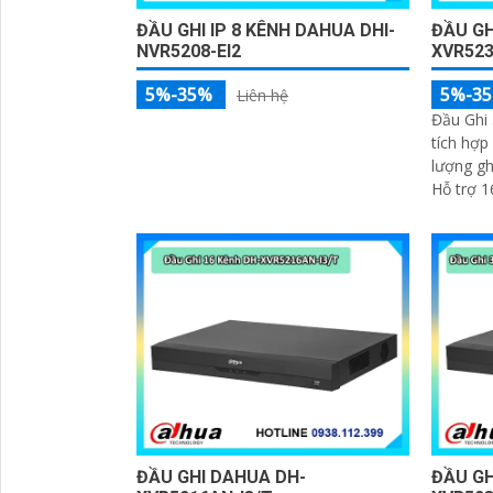
ĐẦU GHI IP 8 KÊNH DAHUA DHI-
ĐẦU GH
NVR5208-EI2
XVR523
5%-35%
5%-3
Liên hệ
Đầu Ghi
tích hợp
lượng g
Hỗ trợ 
người AI
ĐẦU GHI DAHUA DH-
ĐẦU GH