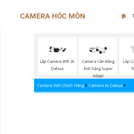
CAMERA HÓC MÔN
🏚
Lắp Camera Wifi 2k
Camera Cân Bằng
Lắp C
Dahua
Ánh Sáng Super
T
Adapt
Camera Wifi Chính Hãng
Camera Ai Dahua