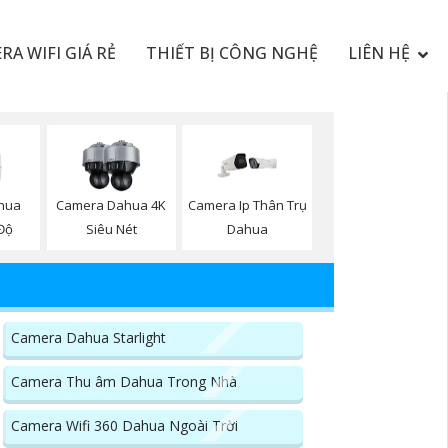
RA WIFI GIÁ RẺ
THIẾT BỊ CÔNG NGHỆ
LIÊN HỆ
hua
Camera Dahua 4K
Camera Ip Thân Trụ
Độ
Siêu Nét
Dahua
Camera Dahua Starlight
Camera Thu âm Dahua Trong Nhà
Camera Wifi 360 Dahua Ngoài Trời