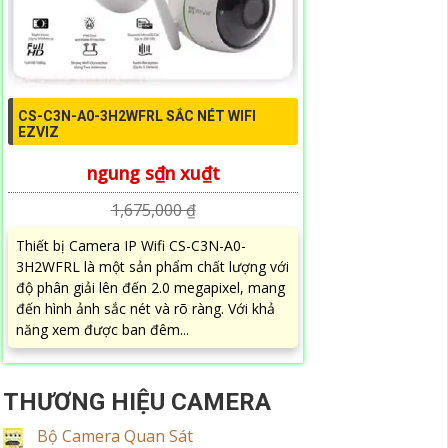
CS-C3N-A0-3H2WFRL SẮC NÉT WIFI
EZVIZ
ngung s₫n xu₫t
1,675,000 ₫
Thiết bị Camera IP Wifi CS-C3N-A0-
3H2WFRL là một sản phẩm chất lượng với
độ phân giải lên đến 2.0 megapixel, mang
đến hình ảnh sắc nét và rõ ràng. Với khả
năng xem được ban đêm...
THƯƠNG HIỆU CAMERA
Bộ Camera Quan Sát