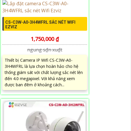
CS-C3W-A0-3H4WFRL SẮC NÉT WIFI
EZVIZ
1,750,000 ₫
ngung s₫n xu₫t
Thiết bị Camera IP Wifi CS-C3W-A0-
3H4WFRL là lựa chọn hoàn hảo cho hệ
thống giám sát với chất lượng sắc nét lên
đến 4.0 megapixel. Với khả năng xem
được ban đêm ở khoảng cách...