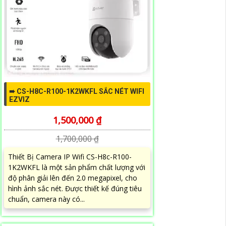
➠ CS-H8C-R100-1K2WKFL SẮC NÉT WIFI
EZVIZ
1,500,000 ₫
1,700,000 ₫
Thiết Bị Camera IP Wifi CS-H8c-R100-
1K2WKFL là một sản phẩm chất lượng với
độ phân giải lên đến 2.0 megapixel, cho
hình ảnh sắc nét. Được thiết kế đúng tiêu
chuẩn, camera này có...