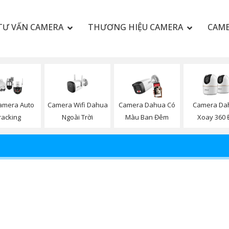
TƯ VẤN CAMERA
THƯƠNG HIỆU CAMERA
CAME
Camera Wifi Dahua
amera Auto
Camera Dahua Có
Camera Da
Ngoài Trời
racking
Màu Ban Đêm
Xoay 360 