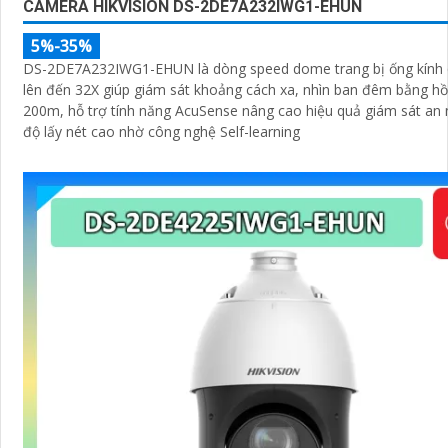
CAMERA HIKVISION DS-2DE7A232IWG1-EHUN
5%-35%
DS-2DE7A232IWG1-EHUN là dòng speed dome trang bị ống kính
lên đến 32X giúp giám sát khoảng cách xa, nhìn ban đêm bằng h
200m, hỗ trợ tính năng AcuSense nâng cao hiệu quả giám sát an n
độ lấy nét cao nhờ công nghệ Self-learning