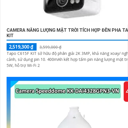
CAMERA NĂNG LƯỢNG MẶT TRỜI TÍCH HỢP ĐÈN PHA T
KIT
2,519,300 ₫
3,599,000 ₫
Tapo C615F KIT sở hữu độ phân giải 2K 3MP, khả năng xoay/ ng
cảnh, sử dụng pin 10. 400mAh kết hợp tấm pin năng lượng mặt trờ
5W, hỗ trợ Wi-Fi 2