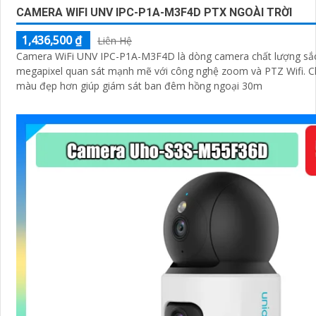
CAMERA WIFI UNV IPC-P1A-M3F4D PTX NGOÀI TRỜI
1,436,500 ₫
Liên Hệ
Camera WiFi UNV IPC-P1A-M3F4D là dòng camera chất lượng sắc
megapixel quan sát mạnh mẽ với công nghệ zoom và PTZ Wifi. 
màu đẹp hơn giúp giám sát ban đêm hồng ngoại 30m