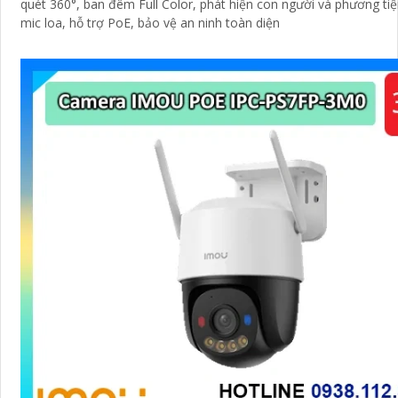
quét 360°, ban đêm Full Color, phát hiện con người và phương tiệ
mic loa, hỗ trợ PoE, bảo vệ an ninh toàn diện