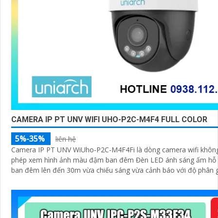
CAMERA IP PT UNV WIFI UHO-P2C-M4F4 FULL COLOR
5%-35%
liên hệ
Camera IP PT UNV WiUho-P2C-M4F4Fi là dòng camera wifi không dâ cho
phép xem hình ảnh màu đậm ban đêm Đèn LED ánh sáng ấm hỗ t
ban đêm lên đến 30m vừa chiếu sáng vừa cảnh báo với độ phân g