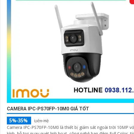
CAMERA IPC-PS70FP-10M0 GIÁ TỐT
5%-35%
Liên Hệ
Camera IPC-PS70FP-10M0 là thiết bị giám sát ngoài trời 10MP vớ
kính, hỗ trợ quay quét linh hoạt, công nghệ ban đêm Full Color, t