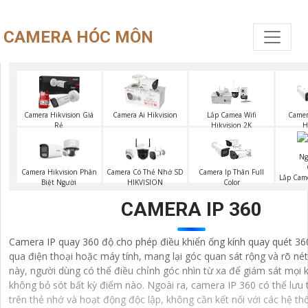
CAMERA HÓC MÔN
Camera Hikvision Giá
Camera Ai Hikvision
Lắp Camea Wifi
Camer
Rẻ
Hikvision 2K
H
Camera Hikvision Phân
Camera Có Thẻ Nhớ SD
Camera Ip Thân Full
Lắp Cam
Biệt Người
HIKVISION
Color
CAMERA IP 360
Camera IP quay 360 độ cho phép điều khiển ống kính quay quét 360
qua điện thoại hoặc máy tính, mang lại góc quan sát rộng và rõ nét
này, người dùng có thể điều chỉnh góc nhìn từ xa để giám sát mọi
không bỏ sót bất kỳ điểm nào. Ngoài ra, camera IP 360 có thể lưu 
trên thẻ nhớ và hoạt động độc lập, không cần kết nối với các hệ th