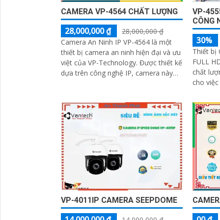
CAMERA VP-4564 CHẤT LƯỢNG
VP-455
CÔNG 
28,000,000 ₫
28,000,000 ₫
30%
Camera An Ninh IP VP-4564 là một
Thiết bị
thiết bị camera an ninh hiện đại và ưu
FULL HD
việt của VP-Technology. Được thiết kế
chất lượ
dựa trên công nghệ IP, camera này
cho việc 
mang đến những tính năng mạnh mẽ
công ng
và độ tin cậy cao trong việc giám sát
phẩm...
và bảo vệ an ninh
VP-4011IP CAMERA SEEPDOME
CAMER
14,000,000 ₫
00 ₫
14,000,000 ₫