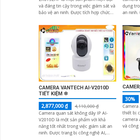
và đáng tin cậy trong việc giám sát và
dụng tro
bảo vệ an ninh. Được tích hợp chức
an ninh. Được trang bị công nghệ
năng Xoay Zoom, camera này cho
Power o
phép người dùng xem đối tượng từ xa
có khả...
một cách dễ dàng
CAMER
CAMERA VANTECH AI-V2010D
TIẾT KIỆM ✲
30%
2,877,000 ₫
4,110,000 ₫
Camera 
thiết bị
Camera quan sát không dây IP AI-
camera an ninh. Vớ
V2010D là một sản phẩm với khả
và công 
năng tốt nhất trong việc giám sát an
hình ảnh
ninh. Được trang bị công nghệ AI,
chất lượ
camera này có khả năng cân bằng