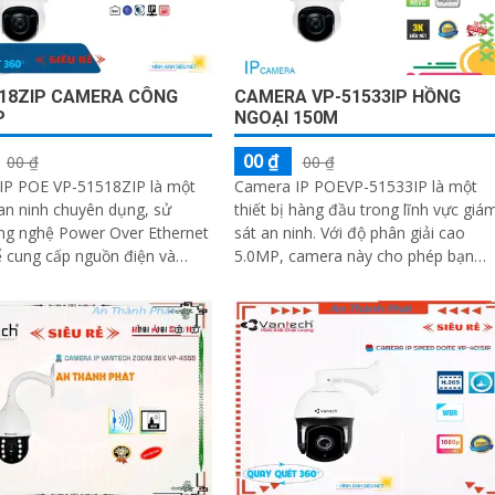
518ZIP CAMERA CÔNG
CAMERA VP-51533IP HỒNG
P
NGOẠI 150M
00 ₫
00 ₫
00 ₫
IP POE VP-51518ZIP là một
Camera IP POEVP-51533IP là một
an ninh chuyên dụng, sử
thiết bị hàng đầu trong lĩnh vực giá
ng nghệ Power Over Ethernet
sát an ninh. Với độ phân giải cao
 cung cấp nguồn điện và
5.0MP, camera này cho phép bạn
ữ liệu thông qua một cáp
quan sát chi tiết và rõ nét
duy...