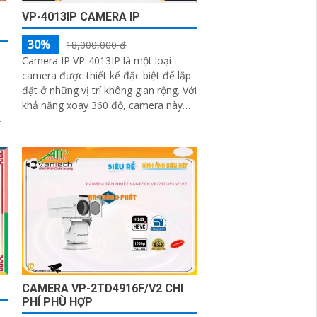
VP-4013IP CAMERA IP
30%
18,000,000 ₫
Camera IP VP-4013IP là một loại
camera được thiết kế đặc biệt để lắp
đặt ở những vị trí không gian rộng. Với
khả năng xoay 360 độ, camera này
cho phép giám sát toàn diện trong
một khu vực lớn mà không cần chỉnh
sửa vị trí camera
CAMERA VP-2TD4916F/V2 CHI
PHÍ PHÙ HỢP