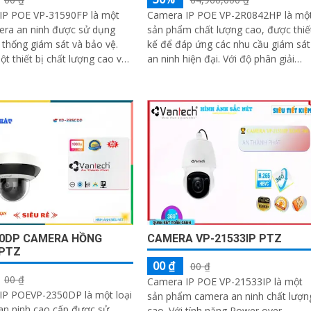
IP POE VP-31590FP là một
Camera IP POE VP-2R0842HP là mộ
era an ninh được sử dụng
sản phẩm chất lượng cao, được thiế
 thống giám sát và bảo vệ.
kế để đáp ứng các nhu cầu giám sát
ột thiết bị chất lượng cao với
an ninh hiện đại. Với độ phân giải
 năng tiên tiến để đảm bảo an
4MP, camera này cung cấp hình ảnh
 bảo mật
sắc nét và chi tiết, giúp bạn quan sát
mọi sự kiện một cách rõ ràng
50DP CAMERA HỒNG
CAMERA VP-21533IP PTZ
 PTZ
00 ₫
00 ₫
00 ₫
Camera IP POE VP-21533IP là một
IP POEVP-2350DP là một loại
sản phẩm camera an ninh chất lượn
an ninh cao cấp được sử
cao. Với tính năng Power over