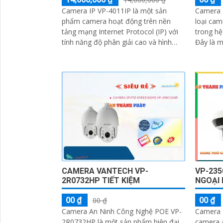
Camera IP VP-4011IP là một sản
Camera 
phẩm camera hoạt động trên nền
loại cam
tảng mạng Internet Protocol (IP) với
trong hệ
tính năng độ phân giải cao và hình
Đây là m
ảnh sắc nét. Camera này được thiết
các tính
kế nhỏ gọn, dễ dàng lắp đặt và điều
toàn và
chỉnh độ xoay ngang dọc
CAMERA VANTECH VP-
VP-23
2R0732HP TIẾT KIỆM
NGOẠI
00 ₫
00 ₫
00 ₫
Camera An Ninh Công Nghệ POE VP-
Camera 
2R0732HP là một sản phẩm hiện đại
camera 