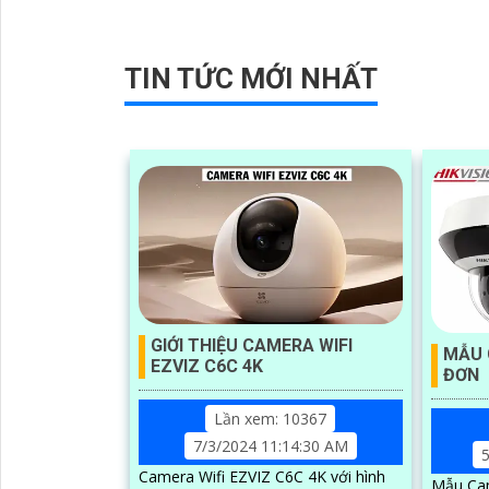
ánh sáng BLC, cho phép bạn giám sát
ngôi nhà của mình một cách tốt hơn
TIN TỨC MỚI NHẤT
GIỚI THIỆU CAMERA WIFI
MẪU 
EZVIZ C6C 4K
ĐƠN
Lần xem: 10367
7/3/2024 11:14:30 AM
5
Camera Wifi EZVIZ C6C 4K với hình
Mẫu Ca