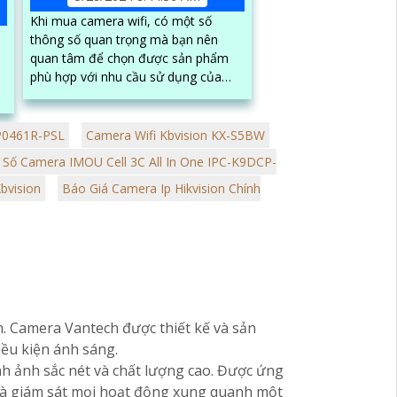
Khi mua camera wifi, có một số
thông số quan trọng mà bạn nên
quan tâm để chọn được sản phẩm
phù hợp với nhu cầu sử dụng của
mình. Dưới đây là một số thông số
.
cần lưu ý:
1
P0461R-PSL
Camera Wifi Kbvision KX-S5BW
Số Camera IMOU Cell 3C All In One IPC-K9DCP-
bvision
Báo Giá Camera Ip Hikvision Chính
m. Camera Vantech được thiết kế và sản
iều kiện ánh sáng.
h ảnh sắc nét và chất lượng cao. Được ứng
 và giám sát mọi hoạt động xung quanh một