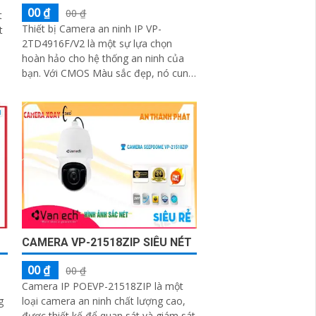
00 ₫
00 ₫
t
Thiết bị Camera an ninh IP VP-
t
2TD4916F/V2 là một sự lựa chọn
hoàn hảo cho hệ thống an ninh của
bạn. Với CMOS Màu sắc đẹp, nó cung
cấp hình ảnh sáng đẹp cả ban ngày và
ban đêm với công nghệ hồng ngoại
400m
CAMERA VP-21518ZIP SIÊU NÉT
00 ₫
00 ₫
Camera IP POEVP-21518ZIP là một
g
loại camera an ninh chất lượng cao,
được thiết kế để quan sát và giám sát