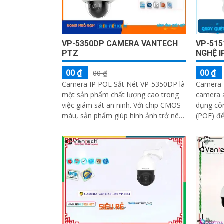
VP-5350DP CAMERA VANTECH
VP-51
PTZ
NGHỆ I
00 ₫
00 ₫
00 ₫
Camera IP POE Sắt Nét VP-5350DP là
Camera 
một sản phẩm chất lượng cao trong
camera 
việc giám sát an ninh. Với chip CMOS
dụng cô
màu, sản phẩm giúp hình ảnh trở nên
(POE) để
sắc nét hơn
truyền d
ethernet 
'