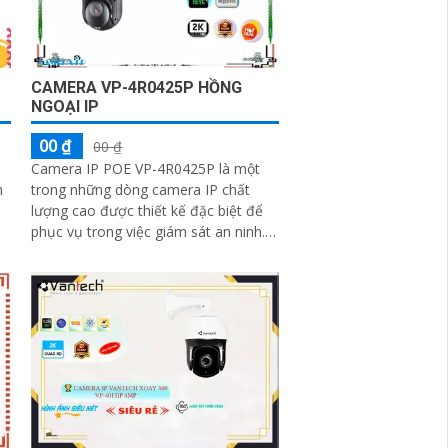
CAMERA VP-4R0425P HỒNG
NGOẠI IP
00 ₫
00 ₫
Camera IP POE VP-4R0425P là một
m
trong những dòng camera IP chất
lượng cao được thiết kế đặc biệt để
phục vụ trong việc giám sát an ninh.
Camera này được trang bị công nghệ
Power...