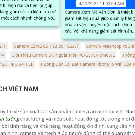
4/15/2024 11:02:04 AM
t bị hiện đại và tiện lợi giúp
dàng giám sát và kiểm tra mã
Camera Xem Mã Vận Đơn là thiết bị
một cách nhanh chóng. Với
giám sát hiệu quả giúp quản lý hàng
ng hình ảnh sắc nét và khả
hóa và vận chuyển một cách chính
xác. Với khả năng giám sát hình ảnh
chất lượng cao và lưu trữ dữ liệu an..
21P
Camera EZVIZ CS TY2 B0 1G2WF
Camera Visioncop VSC-I
PV
Giới Thiệu Camera 3K Ngoài Trời IPC-GS7EP-5M0WE
Thông 
r SE+ IPC-S41FEP
Hướng Dẫn Cài Đặt Camera Kbone Ip Wifi Của K
CH VIỆT NAM
uy tín về sản xuất các sản phẩm camera an ninh tại Việt Na
in tưởng
chất lượng và hiệu suất hoạt động tốt trong mọi đ
ởi tính năng và khả năng hoạt động ổn định, cung cấp hìn
t an ninh, camera Vantech giúp người dùng có thể quan sát