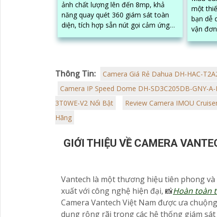
ảnh chất lượng lên đến 8mp, khả
một thiế
năng quay quét 360 giám sát toàn
bạn dễ 
diện, tích hợp sẵn nút gọi cảm ứng
vận đơn 
trên camera cùng loa và mic giúp
chất lượ
bạn dễ dàng...
năng...
Thông Tin:
Camera Giá Rẻ Dahua DH-HAC-T2A
Camera IP Speed Dome DH-SD3C205DB-GNY-A-
3T0WE-V2 Nổi Bật
Review Camera IMOU Cruise
Hãng
GIỚI THIỆU VỀ CAMERA VANTE
Vantech là một thương hiệu tiên phong và 
xuất với công nghệ hiện đại, 📸
Hoàn toàn t
Camera Vantech Việt Nam được ưa chuộng b
dụng rộng rãi trong các hệ thống giám sá