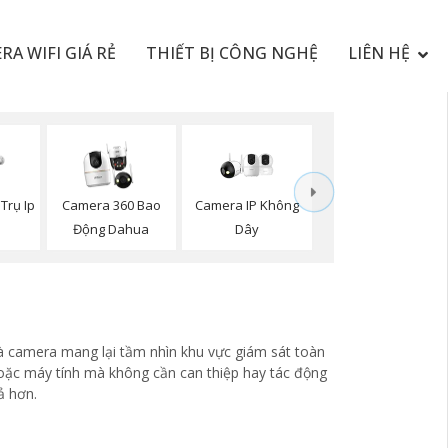
RA WIFI GIÁ RẺ
THIẾT BỊ CÔNG NGHỆ
LIÊN HỆ
Camera IP Không
Trụ Ip
Camera 360 Bao
Dây
h
Động Dahua
là camera mang lại tầm nhìn khu vực giám sát toàn
 hoặc máy tính mà không cần can thiệp hay tác động
ả hơn.