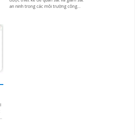
an ninh trong các môi trường công
nghiệp và thương mại. Camera này
được...
I
p