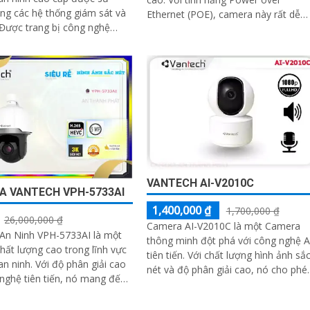
ng các hệ thống giám sát và
Ethernet (POE), camera này rất dễ
dàng lắp đặt chỉ trong vài phút
ver Ethernet (POE), camera
VANTECH AI-V2010C
A VANTECH VPH-5733AI
1,400,000 ₫
1,700,000 ₫
26,000,000 ₫
Camera AI-V2010C là một Camera
An Ninh VPH-5733AI là một
thông minh đột phá với công nghệ A
 chất lượng cao trong lĩnh vực
tiên tiến. Với chất lượng hình ảnh sắc
i độ phân giải cao
nét và độ phân giải cao, nó cho phé
nghệ tiên tiến, nó mang đến
bạn quan sát và ghi lại mọi chi tiết
 sắc nét và chất lượng video
một cách rõ ràng
ng cao