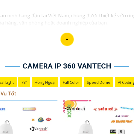
n ninh hàng đầu tại Việt Nam, chúng được thiết kế với côn
 cửa hàng, văn phòng hoặc doanh nghiệp của bạn.
ẩm camera giám sát chất lượng cao như camera IP, camera 
của Vantech được sản xuất theo tiêu chuẩn chất lượng cao,
 dịch vụ tốt và hỗ trợ khách hàng chu đáo. Đội ngũ nhân v
 với nhu cầu và ngân sách của bạn.
át an ninh tốt cho ngôi nhà hoặc doanh nghiệp của mình, 
CAMERA IP 360 VANTECH
al Light
78°
Hồng Ngoại
Full Color
Speed Dome
AI Codin
 Vụ Tốt