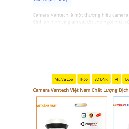
Camera Vantech là một thương hiệu camera a
định an ninh và giám sát tốt cho ngôi nhà,
Vantech Việt Nam cung cấp các dòng sản ph
thông minh, và nhiều hơn nữa. Các sản phẩm 
Điểm mạnh của Camera Vantech là chất lượng
giúp bạn lựa chọn giải pháp camera phù hợp
Nếu bạn đang tìm kiếm một giải pháp giám s
hàng đầu mà bạn có thể tin tưởng.
Mic Và Loa
IP66
3D DNR
AI
Du
Camera Vantech Việt Nam Chất Lượng Dịch