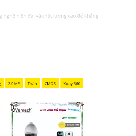
g nghệ hiện đại và chất lượng cao để khẳng
HD-TVI, camera AHD, camera wifi, camera
 đáng tin cậy và dễ sử dụng.
iên kỹ thuật chuyên nghiệp của Vantech sẽ
Camera Vantech Việt Nam là một lựa chọn
g
2.0 MP
Thân
CMOS
Xoay 360