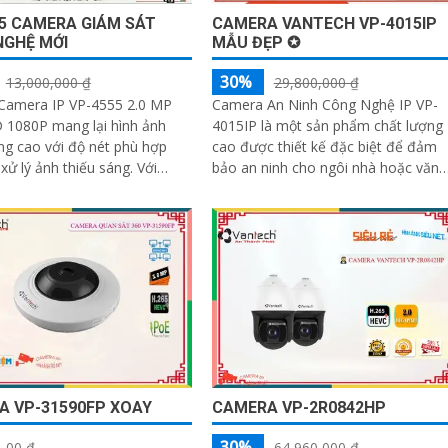
5 CAMERA GIÁM SÁT
CAMERA VANTECH VP-4015IP
NGHỆ MỚI
MẪU ĐẸP ✪
30%
13,000,000 ₫
29,800,000 ₫
 Camera IP VP-4555 2.0 MP
Camera An Ninh Công Nghệ IP VP-
 1080P mang lại hình ảnh
4015IP là một sản phẩm chất lượng
ng cao với độ nét phù hợp
cao được thiết kế đặc biệt để đảm
xử lý ảnh thiếu sáng. Với
bảo an ninh cho ngôi nhà hoặc văn
hệ Hồng Ngoại Smart IR, sản
phòng của bạn. Với độ phân giải 4
megapixel, nó cung cấp hình ảnh rõ
ràng và sắc nét
A VP-31590FP XOAY
CAMERA VP-2R0842HP
30%
00 ₫
64,960,000 ₫