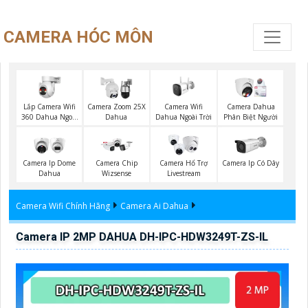
CAMERA HÓC MÔN
Lắp Camera Wifi
Camera Wifi
Camera Zoom 25X
Camera Dahua
360 Dahua Ngoài
Dahua Ngoài Trời
Dahua
Phân Biệt Người
Trời
Camera Ip Dome
Camera Chip
Camera Hổ Trợ
Camera Ip Có Dây
Dahua
Wizsense
Livestream
Camera Wifi Chính Hãng
Camera Ai Dahua
Camera IP 2MP DAHUA DH-IPC-HDW3249T-ZS-IL