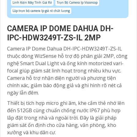
Linh Kiện Máy Tính Giá Rẻ
Trọn Bộ Camera Ip Visioncop
Lắp trọn bộ camera Ip giá rẻ chất lượng
CAMERA IP DOME DAHUA DH-
IPC-HDW3249T-ZS-IL 2MP
Camera IP Dome Dahua DH-IPC-HDW3249T-ZS-IL
thuộc dòng WizSense hỗ trợ độ phân giải 2MP, công
nghệ Smart Dual Light và ống kính motorized vari-
focal giúp giám sát linh hoạt trong nhiều khu vực.
Camera hỗ trợ nhận diện người và phương tiện
chính xác, giảm báo động giả và ghi hình rõ nét cả
ngày lẫn đêm.
Thiết bị tích hợp micro ghi âm, khe cắm thẻ nhớ lên
đến 512GB cùng chuẩn chống nước IP67 phù hợp
lắp đặt trong nhà và ngoài trời. Đây là giải pháp
giám sát ổn định cho cửa hàng, văn phòng, kho
xưởng và khu dân cư.