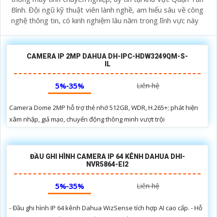
Bình. Đội ngũ kỹ thuật viên lành nghề, am hiểu sâu về công
nghệ thông tin, có kinh nghiệm lâu năm trong lĩnh vực này
CAMERA IP 2MP DAHUA DH-IPC-HDW3249QM-S-
IL
5%-35%
Liên hệ
Camera Dome 2MP hỗ trợ thẻ nhớ 512GB, WDR, H.265+; phát hiện
xâm nhập, giả mạo, chuyển động thông minh vượt trội
ĐẦU GHI HÌNH CAMERA IP 64 KÊNH DAHUA DHI-
NVR5864-EI2
5%-35%
Liên hệ
- Đầu ghi hình IP 64 kênh Dahua WizSense tích hợp AI cao cấp. - Hỗ