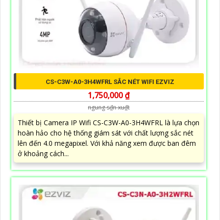
CS-C3W-A0-3H4WFRL SẮC NÉT WIFI EZVIZ
1,750,000 ₫
ngung s₫n xu₫t
Thiết bị Camera IP Wifi CS-C3W-A0-3H4WFRL là lựa chọn
hoàn hảo cho hệ thống giám sát với chất lượng sắc nét
lên đến 4.0 megapixel. Với khả năng xem được ban đêm
ở khoảng cách...