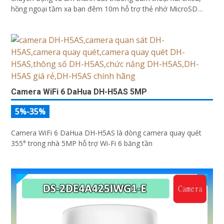
hồng ngoại tầm xa ban đêm 10m hỗ trợ thẻ nhớ MicroSD
256GB ONVIF và điều khiển từ xa qua ứng dụng DMSS
Camera WiFi 6 DaHua DH-H5AS 5MP
5%-35%
Camera WiFi 6 DaHua DH-H5AS là dòng camera quay quét
355° trong nhà 5MP hỗ trợ Wi-Fi 6 băng tần