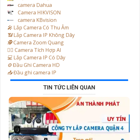
camera Dahua
Camera HIKVISON
camera KBvision
️🎤️
Lắp Camera Có Thu Âm
📶
Lắp Camera IP Không Dây
🕵️
Camera Zoom Quang
🧛‍♀️
Camera Tích Hợp AI
💻
Lắp Camera IP Có Dây
⚙️
Đầu Ghi Camera HD
📥
Đầu ghi camera IP
TIN TỨC LIÊN QUAN