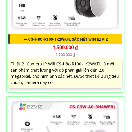
➠ CS-H8C-R100-1K2WKFL SẮC NÉT WIFI EZVIZ
1,500,000 ₫
1,700,000 ₫
Thiết Bị Camera IP Wifi CS-H8c-R100-1K2WKFL là một
sản phẩm chất lượng với độ phân giải lên đến 2.0
megapixel, cho hình ảnh sắc nét. Được thiết kế đúng tiêu
chuẩn, camera này có...