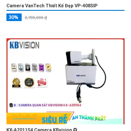
Camera VanTech Thiết Kế Đẹp VP-408SIP
30%
3,700,000 ₫
KX-A2011S4 Camera KBvision ✪