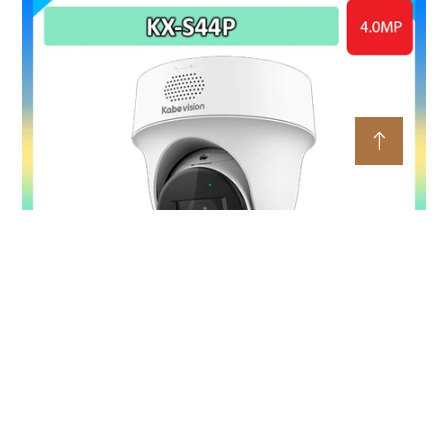
Camera PT Ốp Trần 4MP KBVISION KX-S44P
5%-35%
Liên hệ
4MP sắc nét + quay ngang 345° – bao quát chi tiết toàn
không gian LED ấm + hồng ngoại 30m – Full Color ban đêm