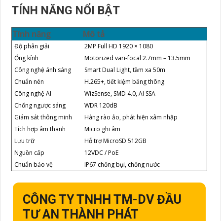
TÍNH NĂNG NỔI BẬT
Tính năng
Mô tả
Độ phân giải
2MP Full HD 1920 × 1080
Ống kính
Motorized vari-focal 2.7mm – 13.5mm
Công nghệ ánh sáng
Smart Dual Light, tầm xa 50m
Chuẩn nén
H.265+, tiết kiệm băng thông
Công nghệ AI
WizSense, SMD 4.0, AI SSA
Chống ngược sáng
WDR 120dB
Giám sát thông minh
Hàng rào ảo, phát hiện xâm nhập
Tích hợp âm thanh
Micro ghi âm
Lưu trữ
Hỗ trợ MicroSD 512GB
Nguồn cấp
12VDC / PoE
Chuẩn bảo vệ
IP67 chống bụi, chống nước
CÔNG TY TNHH TM-DV ĐẦU
TƯ AN THÀNH PHÁT