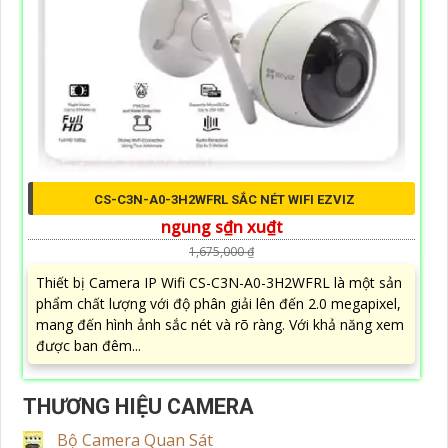
CS-C3N-A0-3H2WFRL SẮC NÉT WIFI EZVIZ
ngung s₫n xu₫t
1,675,000 ₫
Thiết bị Camera IP Wifi CS-C3N-A0-3H2WFRL là một sản
phẩm chất lượng với độ phân giải lên đến 2.0 megapixel,
mang đến hình ảnh sắc nét và rõ ràng. Với khả năng xem
được ban đêm...
THƯƠNG HIỆU CAMERA
Bộ Camera Quan Sát