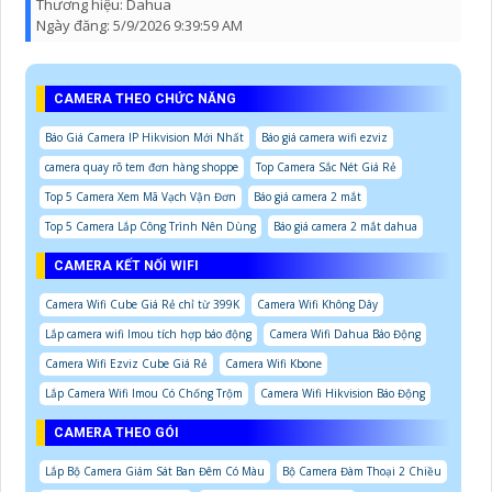
Thương hiệu:
Dahua
Ngày đăng:
5/9/2026 9:39:59 AM
CAMERA THEO CHỨC NĂNG
Báo Giá Camera IP Hikvision Mới Nhất
Báo giá camera wifi ezviz
camera quay rõ tem đơn hàng shoppe
Top Camera Sắc Nét Giá Rẻ
Top 5 Camera Xem Mã Vạch Vận Đơn
Báo giá camera 2 mắt
Top 5 Camera Lắp Công Trình Nên Dùng
Báo giá camera 2 mắt dahua
CAMERA KẾT NỐI WIFI
Camera Wifi Cube Giá Rẻ chỉ từ 399K
Camera Wifi Không Dây
Lắp camera wifi Imou tích hợp báo động
Camera Wifi Dahua Báo Động
Camera Wifi Ezviz Cube Giá Rẻ
Camera Wifi Kbone
Lắp Camera Wifi Imou Có Chống Trộm
Camera Wifi Hikvision Báo Động
CAMERA THEO GÓI
Lắp Bộ Camera Giám Sát Ban Đêm Có Màu
Bộ Camera Đàm Thoại 2 Chiều