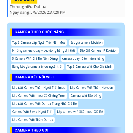
Thương hiệu:
Dahua
Ngày đăng:
5/8/2026 2:37:29 PM
CAMERA THEO CHỨC NĂNG
Top 5 Camera Lắp Ngoài Trời Nên Mua
Báo giá camera kbvision
Những camera quay video đóng hàng chi tiết
Báo Giá Camera IP Kbvision
5 Camera Wifi Giá Rẻ Nên Dùng
camera quay rõ tem đơn hàng
Bảng báo giá camera imou ngoài trời
Top 5 Camera Wifi Cho Gia Đình
CAMERA KẾT NỐI WIFI
Lắp Đặt Camera Thân Ngoài Trời Imou
Lắp Camera Wifi Thân Kbvision
Lắp Camera Wifi Imou Có Chống Trộm
Camera Wifi Báo Động
Lắp Đặt Camera Wifi Dahua Trong Nhà Giá Rẻ
Camera Wifi Ezviz Ngoài Trời
Lắp camera wifi 360 Imou Giá Rẻ
Lắp Camera Wifi Thân Dahua
CAMERA THEO GÓI