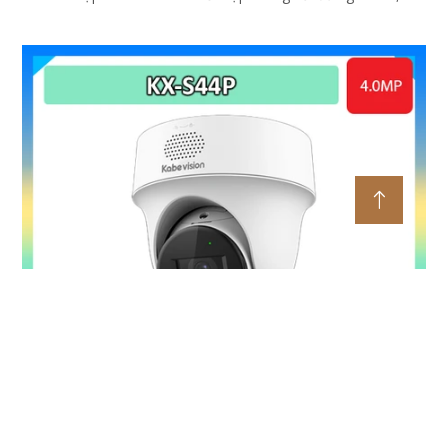
nhìn ban đêm bằng hồng ngoại 50m
Camera PT Ốp Trần 4MP KBVISION KX-S44P
5%-35%
Liên hệ