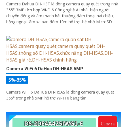
Camera Dahua DH-H3T là dòng camera quay quét trong nhà
355° 3MP tích hợp Wi-Fi 6 Công nghệ AI phát hiện người
chuyển động và âm thanh bất thường đàm thoại hai chiều,
hồng ngoại tầm xa ban đêm 10m hỗ trợ thẻ nhớ MicroSD
256GB ONVIF và điều khiển từ xa qua ứng dụng DMSS
Camera WiFi 6 DaHua DH-H5AS 5MP
5%-35%
Camera WiFi 6 DaHua DH-H5AS là dòng camera quay quét
355° trong nhà 5MP hỗ trợ Wi-Fi 6 băng tần