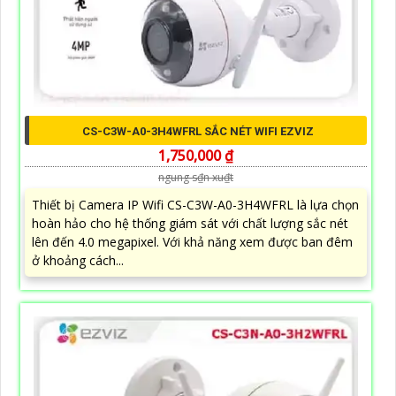
CS-C3W-A0-3H4WFRL SẮC NÉT WIFI EZVIZ
1,750,000 ₫
ngung s₫n xu₫t
Thiết bị Camera IP Wifi CS-C3W-A0-3H4WFRL là lựa chọn
hoàn hảo cho hệ thống giám sát với chất lượng sắc nét
lên đến 4.0 megapixel. Với khả năng xem được ban đêm
ở khoảng cách...