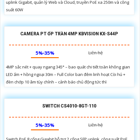
uplink Gigabit, quản lý Web và Cloud, truyền PoE xa 250m và công
suất 60W
CAMERA PT ỐP TRẦN 4MP KBVISION KX-S44P
5%-35%
Liên hệ
4MP sắc nét + quay ngang 345° – bao quát chi tiết toàn không gian
LED ấm + hồng ngoại 30m – Full Color ban đêm linh hoạt Còi hú +
đèn chớp 10 âm tùy chỉnh – cảnh báo chủ động tức thì
SWITCH CS4010-8GT-110
5%-35%
Liên hệ
Switch PoE 8 cổng Gigabit hỗ trợ 2 cổng SFP uplink, công suất PoE