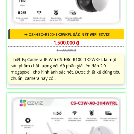
➠ CS-H8C-R100-1K2WKFL SẮC NÉT WIFI EZVIZ
1,500,000 ₫
1,700,000 ₫
Thiết Bị Camera IP Wifi CS-H8c-R100-1K2WKFL là một
sản phẩm chất lượng với độ phân giải lên đến 2.0
megapixel, cho hình ảnh sắc nét. Được thiết kế đúng tiêu
chuẩn, camera này có...