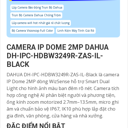
Lắp Camera Báo Động Trọn Bộ Dahua
Trọn Bộ Camera Dahua Chống Trộm
Lắp camera wifi hot nhất giá rẻ chất lượng
Bộ Camera Visioncop Full Color
Linh Kiện Máy Tính Giá Rẻ
CAMERA IP DOME 2MP DAHUA
DH-IPC-HDBW3249R-ZAS-IL-
BLACK
DAHUA DH-IPC-HDBW3249R-ZAS-IL-Black là camera
IP Dome 2MP dòng WizSense hỗ trợ Smart Dual
Light cho hình ảnh màu ban đêm rõ nét. Camera tích
hợp công nghệ AI phân biệt người và phương tiện,
ống kính zoom motorized 2.7mm–13.5mm, micro ghi
âm và chuẩn bảo vệ IP67, IK10 phù hợp lắp đặt cho
gia đình, văn phòng, cửa hàng và nhà xưởng.
ĐẶC ĐIỂM NỔI BẬT