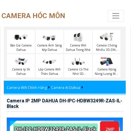
CAMERA HÓC MÔN
Báo Giá Camera
Camera Wifi
Camera Ánh Sáng
Camera Chống
Dahua
Dahua Trong Nhà
Kép Dahua
Nhiễu 3D-DNR
Dahua
Camera Ip 3k
Lắp Camera Wifi
Camera Có Thẻ
Camera Năng
Dahua
Thân Dahua
Nhớ SD
Năng Lượng Mặt
HIKVISION
Trời
Camera Wifi Chính Hãng
Camera Ai Dahua
Camera IP 2MP DAHUA DH-IPC-HDBW3249R-ZAS-IL-
Black