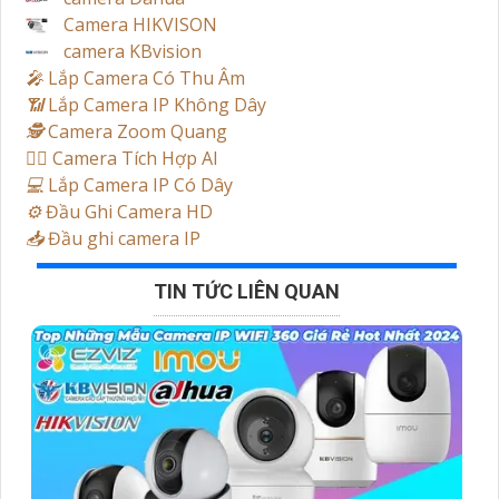
Camera HIKVISON
camera KBvision
️🎤️
Lắp Camera Có Thu Âm
📶
Lắp Camera IP Không Dây
🕵️
Camera Zoom Quang
🧛‍♀️
Camera Tích Hợp AI
💻
Lắp Camera IP Có Dây
⚙️
Đầu Ghi Camera HD
📥
Đầu ghi camera IP
TIN TỨC LIÊN QUAN