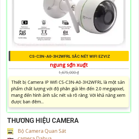
CS-C3N-A0-3H2WFRL SẮC NÉT WIFI EZVIZ
ngung s₫n xu₫t
1,675,000 ₫
Thiết bị Camera IP Wifi CS-C3N-A0-3H2WFRL là một sản
phẩm chất lượng với độ phân giải lên đến 2.0 megapixel,
mang đến hình ảnh sắc nét và rõ ràng. Với khả năng xem
được ban đêm...
THƯƠNG HIỆU CAMERA
Bộ Camera Quan Sát
camera Dahua