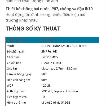
đảm bảo chất lượng hình ảnh.
Thiết kế chống bụi nước IP67, chống va đập IK10
Hoạt động ổn định trong nhiều điều kiện môi
trường khác nhau.
THÔNG SỐ KỸ THUẬT
Thông số
Chi tiết
Model
DH-IPC-HDBW3249R-ZAS-IL-Black
Độ phân giải
2MP Full HD
Cảm biến
1/2.9” CMOS
Chuẩn nén
H.265+/H.264+
Ống kính
Motorized 2.7mm–13.5mm
Tầm xa hồng ngoại
50m
Đèn ánh sáng ấm
50m
WDR
120dB
AI thông minh
SMD 4.0, Tripwire, Intrusion
Tích hợp micro
Có
Hỗ trợ thẻ nhớ
MicroSD tối đa 512GB