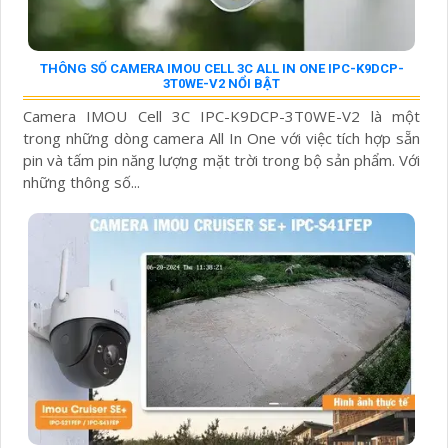
THÔNG SỐ CAMERA IMOU CELL 3C ALL IN ONE IPC-K9DCP-
3T0WE-V2 NỔI BẬT
Camera IMOU Cell 3C IPC-K9DCP-3T0WE-V2 là một
trong những dòng camera All In One với việc tích hợp sẵn
pin và tấm pin năng lượng mặt trời trong bộ sản phẩm. Với
những thông số...