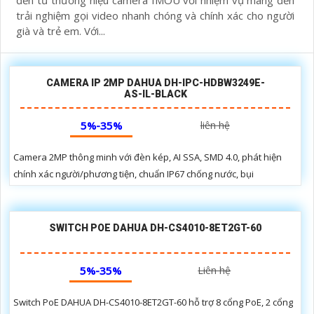
đến từ thương hiệu camera IMOU với nhiệm vụ mang đến
trải nghiệm gọi video nhanh chóng và chính xác cho người
già và trẻ em. Với...
CAMERA IP 2MP DAHUA DH-IPC-HDBW3249E-
AS-IL-BLACK
5%-35%
liên hệ
Camera 2MP thông minh với đèn kép, AI SSA, SMD 4.0, phát hiện
chính xác người/phương tiện, chuẩn IP67 chống nước, bụi
SWITCH POE DAHUA DH-CS4010-8ET2GT-60
5%-35%
Liên hệ
Switch PoE DAHUA DH-CS4010-8ET2GT-60 hỗ trợ 8 cổng PoE, 2 cổng