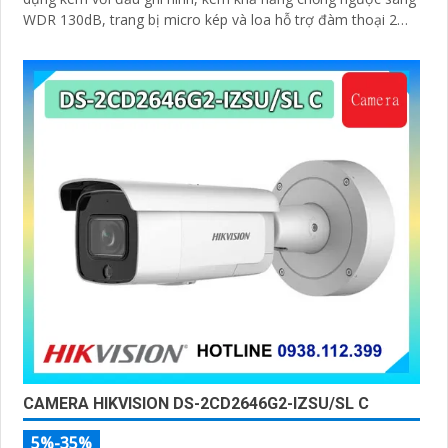
WDR 130dB, trang bị micro kép và loa hỗ trợ đàm thoại 2
chiều, ống kính 4
CAMERA HIKVISION DS-2CD2646G2-IZSU/SL C
5%-35%