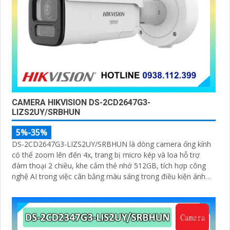
CAMERA HIKVISION DS-2CD2647G3-
LIZS2UY/SRBHUN
5%-35%
DS-2CD2647G3-LIZS2UY/SRBHUN là dòng camera ống kính
có thể zoom lên đến 4x, trang bị micro kép và loa hỗ trợ
đàm thoại 2 chiều, khe cắm thẻ nhớ 512GB, tích hợp công
nghệ AI trong việc cân bằng màu sáng trong điều kiện ánh
sáng yếu, ống kính có độ phân giải 4