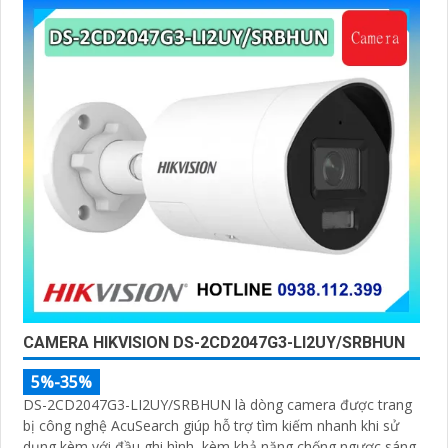
CAMERA HIKVISION DS-2CD2047G3-LI2UY/SRBHUN
5%-35%
DS-2CD2047G3-LI2UY/SRBHUN là dòng camera được trang
bị công nghệ AcuSearch giúp hỗ trợ tìm kiếm nhanh khi sử
dụng kèm với đầu ghi hình, kèm khả năng chống ngược sáng