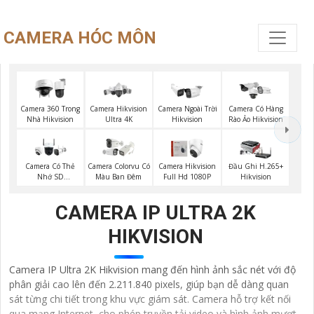
CAMERA HÓC MÔN
Camera 360 Trong
Camera Hikvision
Camera Ngoài Trời
Camera Có Hàng
Nhà Hikvision
Ultra 4K
Hikvision
Rào Ảo Hikvision
Camera Có Thẻ
Camera Colorvu Có
Camera Hikvision
Đầu Ghi H.265+
Nhớ SD
Màu Ban Đêm
Full Hd 1080P
Hikvision
HIKVISION
CAMERA IP ULTRA 2K
HIKVISION
Camera IP Ultra 2K Hikvision mang đến hình ảnh sắc nét với độ
phân giải cao lên đến 2.211.840 pixels, giúp bạn dễ dàng quan
sát từng chi tiết trong khu vực giám sát. Camera hỗ trợ kết nối
qua mạng Internet, cho phép truyền tải video và hình ảnh mượt