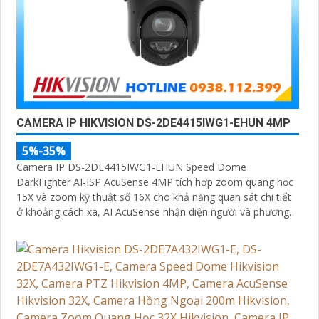
CAMERA IP HIKVISION DS-2DE4415IWG1-EHUN 4MP
5%-35%
Camera IP DS-2DE4415IWG1-EHUN Speed Dome
DarkFighter AI-ISP AcuSense 4MP tích hợp zoom quang học
15X và zoom kỹ thuật số 16X cho khả năng quan sát chi tiết
ở khoảng cách xa, AI AcuSense nhận diện người và phương
tiện hỗ trợ chụp đồng thời tối đa 5 khuôn mặt