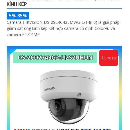
KÍNH KÉP
5%-35%
Camera HIKVISION DS-2SE4C425MWG-E/14(F0) là giải pháp
giám sát ống kính kép kết hợp camera cố định ColorVu và
camera PTZ 4MP