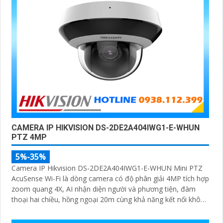
CAMERA IP HIKVISION DS-2DE2A404IWG1-E-WHUN
PTZ 4MP
5%-35%
Camera IP Hikvision DS-2DE2A404IWG1-E-WHUN Mini PTZ
AcuSense Wi-Fi là dòng camera có độ phân giải 4MP tích hợp
zoom quang 4X, AI nhận diện người và phương tiện, đàm
thoại hai chiều, hồng ngoại 20m cùng khả năng kết nối không
dây linh hoạt cho hệ thống giám sát hiện đại