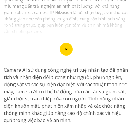
mà, mang đến trải nghiệm an ninh chất lượng. Với khả năng
giám sát từ xa, camera IP Hikvision là lựa chọn tuyệt vời cho các
không gian như văn phòng và gia đình, cung cấp hình ảnh sáng
rõ và trung thực, giúp bạn luôn yên tâm về an ninh mà không
cần chi phí quá cao.
Camera AI sử dụng công nghệ trí tuệ nhân tạo để phân
Đầu ghi camera hỗ trợ 4 ổ cứng là một giải pháp lý
tích và nhận diện đối tượng như người, phương tiện,
tưởng cho hệ thống camera an ninh tại gia đình hoặc
động vật và các sự kiện đặc biệt. Với các thuật toán học
doanh nghiệp. Với khả năng hỗ trợ đến 4 ổ cứng, người
máy, camera AI có thể tự động hóa các tác vụ giám sát,
dùng có thể lưu trữ một lượng lớn dữ liệu từ camera
giảm bớt sự can thiệp của con người. Tính năng nhận
mà không cần lo lắng về không gian lưu trữ.
diện khuôn mặt, phát hiện xâm nhập và các chức năng
Đầu ghi này cung cấp các tính năng hiệu quả như ghi
thông minh khác giúp nâng cao độ chính xác và hiệu
hình độ nét cao, chức năng xem lại dễ dàng, và khả
quả trong việc bảo vệ an ninh.
năng truy cập từ xa qua điện thoại di động. nó còn có
khả năng ghi hình liên tục hoặc theo lịch trình, giúp