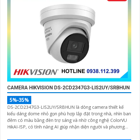
CAMERA HIKVISION DS-2CD2347G3-LIS2UY/SRBHUN
5%-35%
DS-2CD2347G3-LIS2UY/SRBHUN là dòng camera thiết kế
kiểu dáng dome nhỏ gọn phù hợp lắp đặt trong nhà, nhìn ban
đêm có màu bằng đèn trợ sáng và nhờ công nghệ ColorVU
HikAI-ISP, có tính năng AI giúp nhận diện người và phương
tiện, tích hợp micro kép