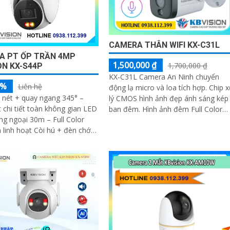
CAMERA THÂN WIFI KX-C31L
A PT ỐP TRẦN 4MP
1,500,000 ₫
1,700,000 ₫
ON KX-S44P
KX-C31L Camera An Ninh chuyển
5%
Liên hệ
động lạ micro và loa tích hợp. Chip 
 nét + quay ngang 345° –
lý CMOS hình ảnh đẹp ánh sáng kép
 chi tiết toàn không gian LED
ban đêm. Hình ảnh đêm Full Color
g ngoại 30m – Full Color
30m IP Wifi lưu trữ 256GB
linh hoạt Còi hú + đèn chớp
y chỉnh – cảnh báo chủ động