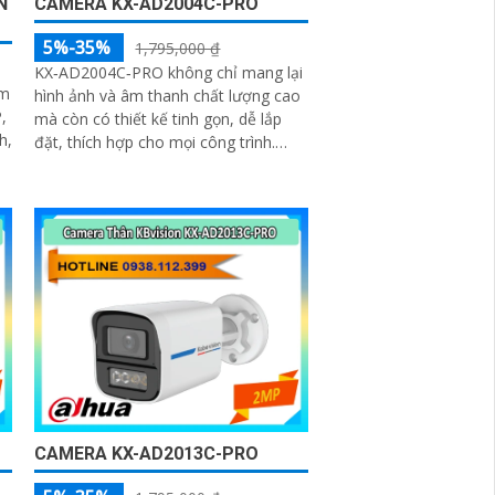
N
CAMERA KX-AD2004C-PRO
5%-35%
1,795,000 ₫
KX‑AD2004C‑PRO không chỉ mang lại
ảm
hình ảnh và âm thanh chất lượng cao
,
mà còn có thiết kế tinh gọn, dễ lắp
h,
đặt, thích hợp cho mọi công trình.
Bạn hoàn toàn có thể kết hợp nhiều
camera cùng loại trong một hệ thống
để giám sát toàn bộ không gian một
cách hiệu quả, tiết kiệm thời gian và
chi phí
CAMERA KX-AD2013C-PRO