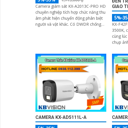
ĐÈN T
Camera giám sát KX-A2013C-PRO HD
GIAO T
chuyên nghiệp tích hợp chức năng thu
5%-3
âm phát hiện chuyển động phân biệt
KX-F42F
người và vật khác. Có DWDR chống
3500K, 
ngược sáng chất lượng hình ảnh Full
cùng lúc 3 làn
Color ban đêm đến 50m
chụp ảnh
độ strob
CAMERA KX-AD5111L-A
CAMER