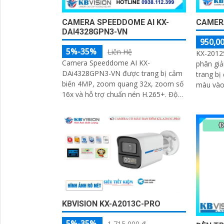
CAMERA SPEEDDOME AI KX-
CAMERA
DAI4328GPN3-VN
950,00
5%-35%
Liên Hệ
KX-2012S
Camera Speeddome AI KX-
phân giả
DAi4328GPN3-VN được trang bị cảm
trang bị
biến 4MP, zoom quang 32x, zoom số
màu vào
16x và hỗ trợ chuẩn nén H.265+. Độ
giúp thu
nhạy sáng 0
ảnh, ca
với đầu 
KBVISION KX-A2013C-PRO
5%-35%
1,715,000 ₫