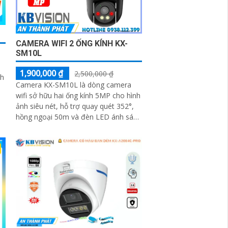
CAMERA WIFI 2 ỐNG KÍNH KX-
SM10L
1,900,000 ₫
2,500,000 ₫
nh
Camera KX-SM10L là dòng camera
wifi sở hữu hai ống kính 5MP cho hình
ảnh siêu nét, hỗ trợ quay quét 352°,
hồng ngoại 50m và đèn LED ánh sáng
ấm lên đến 40m