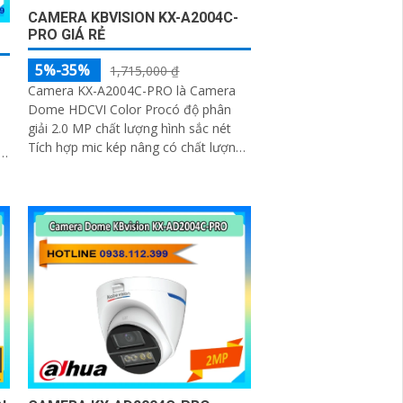
CAMERA KBVISION KX-A2004C-
PRO GIÁ RẺ
5%-35%
1,715,000 ₫
Camera KX-A2004C-PRO là Camera
Dome HDCVI Color Procó độ phân
giải 2.0 MP chất lượng hình sắc nét
Tích hợp mic kép nâng có chất lượng
thu âm. Được trang bị tính năng
chống...