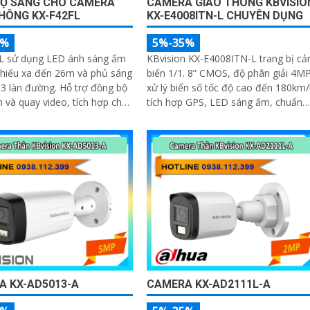
RỢ SÁNG CHO CAMERA
CAMERA GIAO THÔNG KBVISIO
HÔNG KX-F42FL
KX-E4008ITN-L CHUYÊN DỤNG
5%
5%-35%
L sử dụng LED ánh sáng ấm
KBvision KX-E4008ITN-L trang bị c
chiếu xa đến 26m và phủ sáng
biến 1/1. 8” CMOS, độ phân giải 4MP
 đường. Hỗ trợ đồng bộ
xử lý biển số tốc độ cao đến 180km/
 và quay video, tích hợp chế
tích hợp GPS, LED sáng ấm, chuẩn
e và flashlight
IP67/IK10, khả năng phân tích vi
phạm vượt trội: lấn làn, đi ngược
chiều, phát hiện kẹt xe, ANPR chính
xác >99%
A KX-AD5013-A
CAMERA KX-AD2111L-A