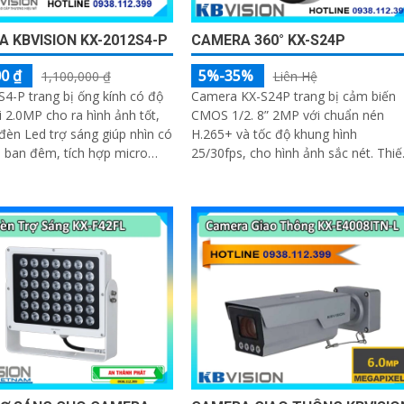
 KBVISION KX-2012S4-P
CAMERA 360° KX-S24P
0 ₫
5%-35%
1,100,000 ₫
Liên Hệ
4-P trang bị ống kính có độ
Camera KX-S24P trang bị cảm biến
i 2.0MP cho ra hình ảnh tốt,
CMOS 1/2. 8” 2MP với chuẩn nén
 đèn Led trợ sáng giúp nhìn có
H.265+ và tốc độ khung hình
 ban đêm, tích hợp micro
25/30fps, cho hình ảnh sắc nét. Thiết
 được âm thanh cùng với hình
bị có ống kính 2
mera này sẽ sử dụng chung
ghi hình