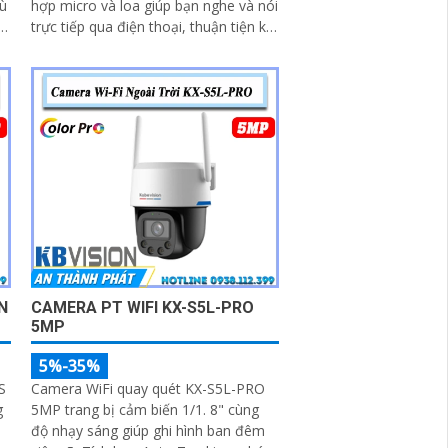
hù
hợp micro và loa giúp bạn nghe và nói
trực tiếp qua điện thoại, thuận tiện khi
bạn muốn nhắc nhở người nhà, trò
chuyện với khách hoặc cảnh báo
người lạ. Kết hợp với khả năng lưu trữ
thẻ nhớ và xem lại nhanh chóng, đây
thực sự là giải pháp giám sát thông
minh, gọn nhẹ mà vô cùng hiệu quả
N
CAMERA PT WIFI KX-S5L-PRO
5MP
5%-35%
S
Camera WiFi quay quét KX-S5L-PRO
g
5MP trang bị cảm biến 1/1. 8" cùng
,
độ nhạy sáng giúp ghi hình ban đêm