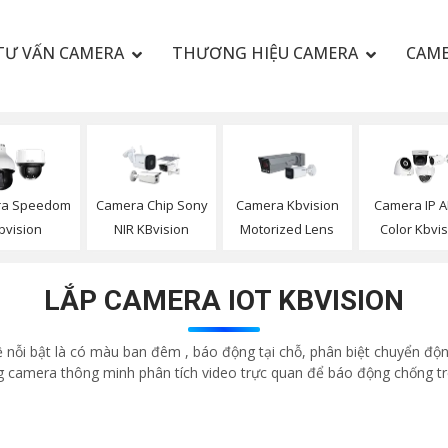
TƯ VẤN CAMERA
THƯƠNG HIỆU CAMERA
CAME
a Speedom
Camera Chip Sony
Camera Kbvision
Camera IP AI
bvision
NIR KBvision
Motorized Lens
Color Kbvi
LẮP CAMERA IOT KBVISION
nỗi bật là có màu ban đêm , báo động tại chỗ, phân biệt chuyển độn
g camera thông minh phân tích video trực quan để báo động chống trộ