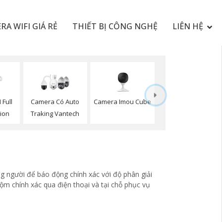
RA WIFI GIÁ RẺ
THIẾT BỊ CÔNG NGHỆ
LIÊN HỆ
Camera Imou Cube
 Full
Camera Có Auto
sion
Traking Vantech
g người để báo động chính xác với độ phân giải
m chính xác qua điện thoại và tại chỗ phục vụ