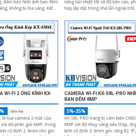
g, đảm bảo hình ảnh ban đêm
năng tản nhiệt tốt và độ bền cao, p
àng, không bị lóa sáng. Kết
hợp lắp đặt trong nhà lẫn ngoài trời.
g khả năng chống ngược sáng
Thiết kế gọn gàng, dễ dàng thi công,
và giảm nhiễu (3DNR), hình
tiết kiệm thời gian và chi phí cho
 được luôn mượt mà, màu sắc
người dùng
c và chi tiết rõ nét, ngay cả
i trường ánh sáng yếu hoặc
g phức tạp như ngược sáng
ói nắng
 WI-FI 2 ỐNG KÍNH KX-
CAMERA WI-FI KX-S8L-PRO NHÌ
BAN ĐÊM 8MP
5%
5%-35%
liên hệ
là loại camera 2 mắt của
KX-S8L-PRO trang bị cảm biến CMO
 với độ phân giải 6MP, trong
8MP với độ nhạy sáng siêu thấp, ốn
ính cố định 2. 8mm cho góc
kính cố định 3. 6mm góc rộng 82. 9°