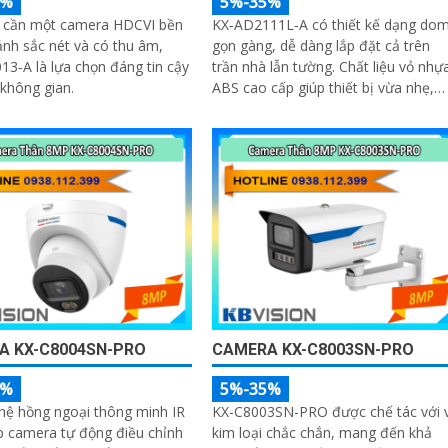
5%
5%-35%
 cần một camera HDCVI bền
KX‑AD2111L‑A có thiết kế dạng do
 ảnh sắc nét và có thu âm,
gọn gàng, dễ dàng lắp đặt cả trên
3‑A là lựa chọn đáng tin cậy
trần nhà lẫn tường. Chất liệu vỏ nhựa
không gian.
ABS cao cấp giúp thiết bị vừa nhẹ,
vừa chống chịu tốt với tác động của
môi trường bên ngoài
A KX-C8004SN-PRO
CAMERA KX-C8003SN-PRO
5%
5%-35%
hệ hồng ngoại thông minh IR
KX-C8003SN-PRO được chế tác với 
p camera tự động điều chỉnh
kim loại chắc chắn, mang đến khả