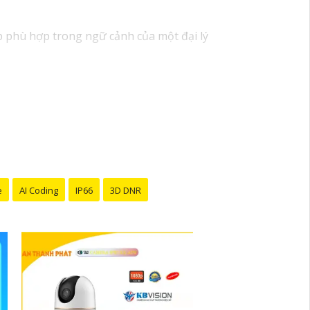
áp phù hợp trong ngữ cảnh của một đại lý
nhận ưu đãi đặc biệt và được tư vấn về giải
 được hỗ trợ tốt nhất từ đội ngũ chuyên gia
y đến với chúng tôi để trải nghiệm dịch vụ
i bán hàng của bạn. Nếu có bất kỳ yêu cầu
e
AI Coding
IP66
3D DNR