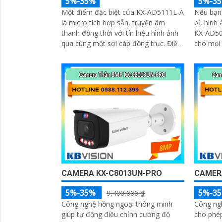
5%-35%
5%-3
Một điểm đặc biệt của KX‑AD5111L‑A
Nếu bạn
là micro tích hợp sẵn, truyền âm
bỉ, hình
thanh đồng thời với tín hiệu hình ảnh
KX‑AD501
qua cùng một sợi cáp đồng trục. Điều
cho mọi 
này giúp bạn không cần lắp đặt thêm
micro rời, giảm thiểu chi phí và thời
gian thi công
CAMERA KX-C8013UN-PRO
CAMER
5%-35%
5%-3
9,400,000 ₫
Công nghệ hồng ngoại thông minh
Công ng
giúp tự động điều chỉnh cường độ
cho phé