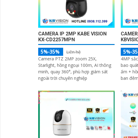
CAMER
CAMERA IP 2MP KABE VISION
KBVISI
KX-CD2257MPN
5%-3
5%-35%
Liên hệ
4MP sắc
Camera PTZ 2MP zoom 25X,
bao quát
Starlight, hồng ngoại 100m, AI thông
ấm + hồn
minh, quay 360°, phù hợp giám sát
ban đêm 
ngoài trời chuyên nghiệp
10 âm tù
tức thì