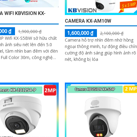
 WIFI KBVISION KX-
CAMERA KX-AM10W
000 ₫
1,900,000 ₫
1,600,000 ₫
2,100,000 ₫
IP Wifi KX-S5BW sở hữu chất
Camera hỗ trợ nhìn đêm nhờ hồng
nh ảnh siêu nét lên đến 5.0
ngoại thông minh, tự động điều chỉ
l, tầm nhìn ban đêm với đèn
cường độ ánh sáng giúp hình ảnh rõ
 Full Color 30m, công nghệ
nét, không bị lóa
gược sáng DWDR, khả năng