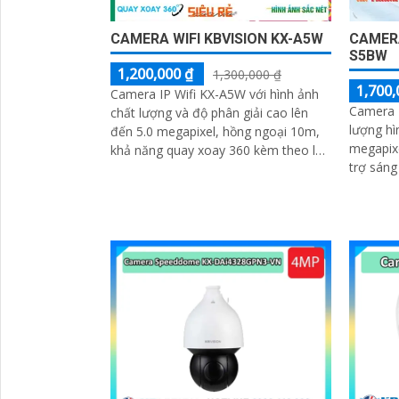
CAMERA WIFI KBVISION KX-A5W
CAMERA
'
S5BW
1,200,000 ₫
1,300,000 ₫
1,700,
Camera IP Wifi KX-A5W với hình ảnh
Camera 
chất lượng và độ phân giải cao lên
lượng hì
đến 5.0 megapixel, hồng ngoại 10m,
megapixe
khả năng quay xoay 360 kèm theo loa
trợ sáng
và mic đàm thoại 2 chiều
chống n
quay...