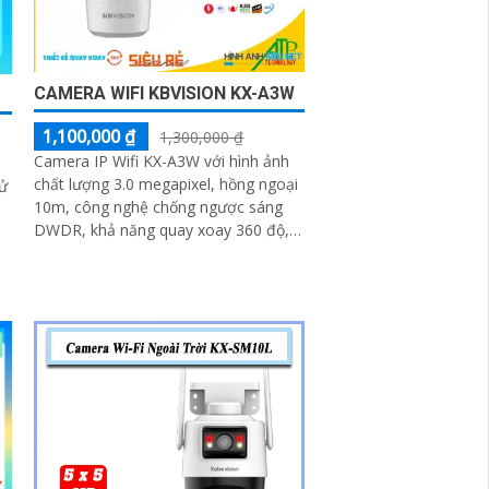
CAMERA WIFI KBVISION KX-A3W
1,100,000 ₫
1,300,000 ₫
Camera IP Wifi KX-A3W với hình ảnh
chất lượng 3.0 megapixel, hồng ngoại
xử
10m, công nghệ chống ngược sáng
DWDR, khả năng quay xoay 360 độ,
được trang bị microphone và loa