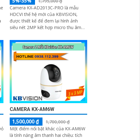
5%-35%
1,795,000 ₫
me
Camera KX‑AD2013C‑PRO là mẫu
HDCVI thế hệ mới của KBVISION,
được thiết kế để đem lại hình ảnh
siêu nét 2MP kết hợp micro thu âm
tích hợp và khả năng chịu thời tiết
vượt trội. Đây là giải pháp giám sát
đáng tin cậy cho gia đình, cửa hàng,
nhà kho, xưởng sản xuất… hoạt động
bền bỉ cả ngày lẫn đêm
CAMERA KX-AM6W
1,500,000 ₫
1,700,000 ₫
vỏ
Một điểm nổi bật khác của KX‑AM6W
là tính năng âm thanh hai chiều: tích