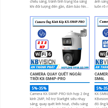
chiếu sáng, tránh tình trạng lóa sáng
ánh sán
khi đối tượng đến gần, đảm bảo hình
luôn rõ r
ảnh luôn rõ nét trong đêm. Bên cạnh
hợp cùn
đó, công nghệ giảm nhiễu 3DNR và
(DWDR) 
chống ngược sáng DWDR giúp
ảnh thu
camera tái tạo màu sắc chính xác và
chân thự
rõ ràng trong mọi điều kiện ánh sáng
trong mô
phức tạp như ngược sáng mạnh hay
ánh sán
thiếu sáng
hoặc ch
CAMERA QUAY QUÉT NGOÀI
CAMERA
TRỜI KX-SM4P-PRO
SM6L
5%-35%
5%-3
Camera KX-SM4P-PRO tích hợp 2 ống
KX-SM6L 
kính 2MP, hỗ trợ Starlight siêu nhạy
KBvision
sáng, quay quét linh hoạt, chiếu sáng
đó ống k