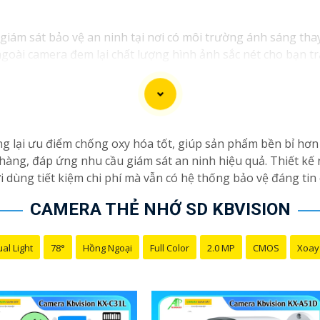
 giám sát bảo vệ an ninh tại nơi có môi trường ánh sáng tha
oài camera đem lại chất lượng hình ảnh sắc nét cho bạn tr
g lại ưu điểm chống oxy hóa tốt, giúp sản phẩm bền bỉ hơn t
 hàng, đáp ứng nhu cầu giám sát an ninh hiệu quả. Thiết kế
dùng tiết kiệm chi phí mà vẫn có hệ thống bảo vệ đáng tin 
CAMERA THẺ NHỚ SD KBVISION
al Light
78°
Hồng Ngoại
Full Color
2.0 MP
CMOS
Xoay