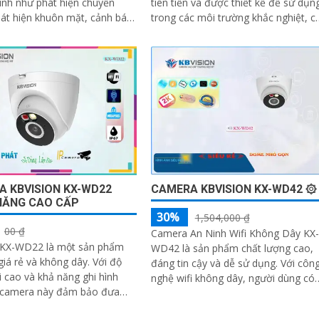
nh như phát hiện chuyển
tiên tiến và được thiết kế để sử dụn
át hiện khuôn mặt, cảnh báo
trong các môi trường khắc nghiệt, c
 và động tác, giúp tăng
khả năng chống nước và chống bụi
h...
đạt...
 KBVISION KX-WD22
CAMERA KBVISION KX-WD42 ۞
NĂNG CAO CẤP
30%
1,504,000 ₫
00 ₫
Camera An Ninh Wifi Không Dây KX-
KX-WD22 là một sản phẩm
WD42 là sản phẩm chất lượng cao,
 rẻ và không dây. Với độ
đáng tin cậy và dễ sử dụng. Với công
i cao và khả năng ghi hình
nghệ wifi không dây, người dùng có
, camera này đảm bảo đưa
thể xem và điều khiển camera từ xa
bạn những hình ảnh chất
qua điện thoại di động hoặc máy tín