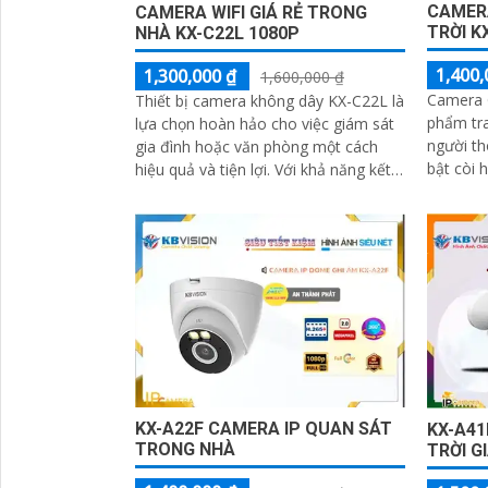
CAMERA
CAMERA WIFI GIÁ RẺ TRONG
TRỜI K
NHÀ KX-C22L 1080P
1,400,
1,300,000 ₫
1,600,000 ₫
Camera 
Thiết bị camera không dây KX-C22L là
phẩm tra
lựa chọn hoàn hảo cho việc giám sát
người th
gia đình hoặc văn phòng một cách
bật còi 
hiệu quả và tiện lợi. Với khả năng kết
hiện xâm nhập. Sử
nối Wifi, camera này sẽ giúp bạn dễ
chip xử...
dàng theo dõi mọi hoạt động từ xa
thông qua điện thoại di động
KX-A22F CAMERA IP QUAN SÁT
KX-A41
TRONG NHÀ
TRỜI G