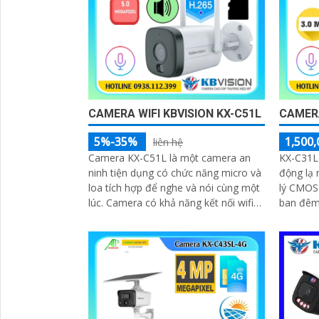
CAMERA WIFI KBVISION KX-C51L
CAMERA
5%-35%
1,500,
liên hệ
Camera KX-C51L là một camera an
KX-C31L
ninh tiện dụng có chức năng micro và
động lạ 
loa tích hợp để nghe và nói cùng một
lý CMOS
lúc. Camera có khả năng kết nối wifi
ban đêm.
và sử dụng công nghệ ánh sáng kép
30m IP W
cho hình ảnh sắc nét đến 5