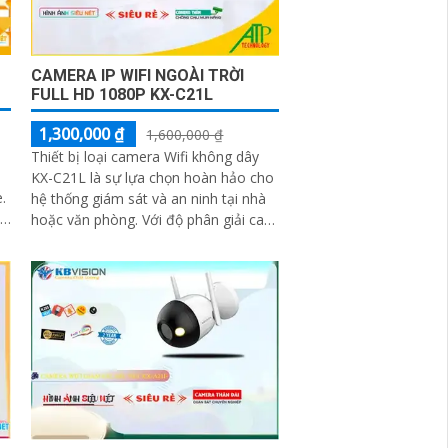
CAMERA IP WIFI NGOÀI TRỜI
FULL HD 1080P KX-C21L
1,300,000 ₫
1,600,000 ₫
Thiết bị loại camera Wifi không dây
KX-C21L là sự lựa chọn hoàn hảo cho
.
hệ thống giám sát và an ninh tại nhà
hoặc văn phòng. Với độ phân giải cao,
hình ảnh sắc nét và góc nhìn rộng,
camera KX-C21L giúp bạn quan sát
mọi hoạt động một cách dễ dàng