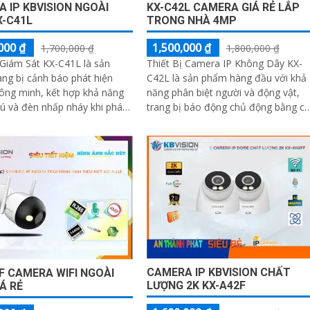
 IP KBVISION NGOÀI
KX-C42L CAMERA GIÁ RẺ LẮP
X-C41L
TRONG NHÀ 4MP
000 ₫
1,500,000 ₫
1,700,000 ₫
1,800,000 ₫
Giám Sát KX-C41L là sản
Thiết Bị Camera IP Không Dây KX-
ng bị cảnh báo phát hiện
C42L là sản phẩm hàng đầu với khả
ông minh, kết hợp khả năng
năng phân biệt người và động vật,
hú và đèn nhấp nháy khi phát
trang bị báo động chủ động bằng cò
 dụng công nghệ
và đèn, đảm bảo an ninh hiệu quả.
Sản phẩm có độ phân giải 4
CAMERA IP KBVISION CHẤT
F CAMERA WIFI NGOÀI
LƯỢNG 2K KX-A42F
IÁ RẺ