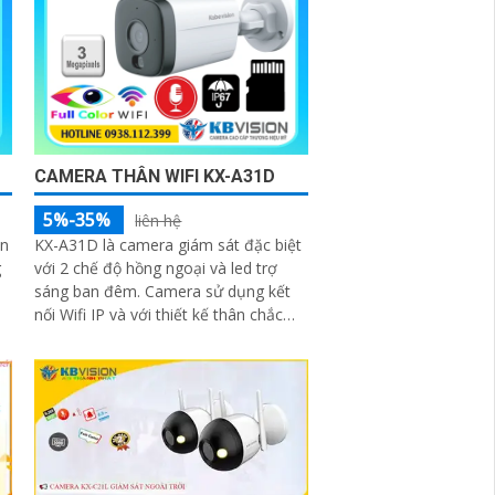
CAMERA THÂN WIFI KX-A31D
5%-35%
liên hệ
àn
KX-A31D là camera giám sát đặc biệt
với 2 chế độ hồng ngoại và led trợ
sáng ban đêm. Camera sử dụng kết
nối Wifi IP và với thiết kế thân chắc
chắn kèm theo đấy là khả năng chống
nước IP 67 tích hợp micro giúp thu
âm kèm với âm thanh