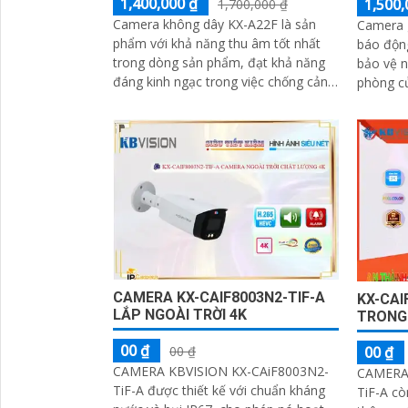
1,400,000 ₫
1,500,
1,700,000 ₫
Camera không dây KX-A22F là sản
Camera g
phẩm với khả năng thu âm tốt nhất
báo động
trong dòng sản phẩm, đạt khả năng
bảo vệ n
đáng kinh ngạc trong việc chống cảnh
phòng của bạn. Thi
báo chuyển động giả (motion
năng phâ
detection)...
CAMERA KX-CAIF8003N2-TIF-A
KX-CAI
LẮP NGOÀI TRỜI 4K
TRONG
00 ₫
00 ₫
00 ₫
CAMERA KBVISION KX-CAiF8003N2-
CAMERA 
TiF-A được thiết kế với chuẩn kháng
TiF-A cò