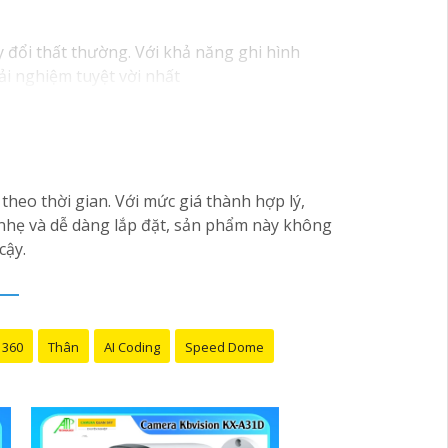
y đổi thất thường. Với khả năng ghi hình
ải nghiệm tuyệt vời nhất
heo thời gian. Với mức giá thành hợp lý,
 nhẹ và dễ dàng lắp đặt, sản phẩm này không
cậy.
 360
Thân
AI Coding
Speed Dome