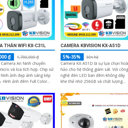
 THÂN WIFI KX-C31L
CAMERA KBVISION KX-A51D
000 ₫
5%-35%
1,700,000 ₫
liên hệ
 Camera An Ninh chuyển
Camera KX-A51D là sự lựa chọn ho
micro và loa tích hợp. Chip xử
hảo cho hệ thống giám sát. Với công
 hình ảnh đẹp ánh sáng kép
nghệ đèn LED ban đêm không dây
 Hình ảnh đêm Full Color
khe thẻ nhớ 256GB và chất lượng
ifi lưu trữ 256GB
hình ảnh 5.0 MP hình ảnh sắc nét