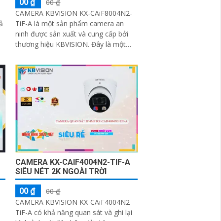
00 ₫
00 ₫
CAMERA KBVISION KX-CAiF8004N2-
ả
TiF-A là một sản phẩm camera an
ninh được sản xuất và cung cấp bởi
thương hiệu KBVISION. Đây là một
loại camera IP có độ phân giải cao lên
đến 8
CAMERA KX-CAIF4004N2-TIF-A
SIÊU NÉT 2K NGOÀI TRỜI
00 ₫
00 ₫
CAMERA KBVISION KX-CAiF4004N2-
-
TiF-A có khả năng quan sát và ghi lại