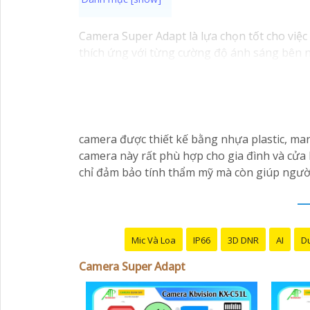
Camera Super Adapt là lựa chọn tốt cho việc
thích ứng với từng cường độ ánh sáng bên ng
camera được thiết kế bằng nhựa plastic, man
camera này rất phù hợp cho gia đình và cửa
chỉ đảm bảo tính thẩm mỹ mà còn giúp người 
Mic Và Loa
IP66
3D DNR
AI
Du
Camera Super Adapt