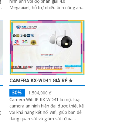
hình ảnh với độ phân giải 4.0
g
Megapixel, hỗ trợ nhiều tính năng an
ó
ninh và được trang bị các công nghệ
tiên tiến như hồng ngoại, chống
ngược sáng, chống nước và bụi
CAMERA KX-WD41 GIÁ RẺ ✮
30%
1,504,000 ₫
Camera Wifi IP KX-WD41 là một loại
camera an ninh hiện đại được thiết kế
với khả năng kết nối wifi, giúp bạn dễ
dàng quan sát và giám sát từ xa
thông qua điện thoại di động hoặc...
h