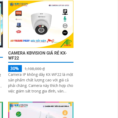
CAMERA KBVISION GIÁ RẺ KX-
WF22
30%
1,108,000 ₫
1
Camera IP không dây KX-WF22 là một
t
sản phẩm chất lượng cao với giá cả
phải chăng. Camera này thích hợp cho
việc giám sát trong gia đình, văn
phòng, cửa hàng, nhà xưởng hay bất
kỳ không gian nào cần quan sát