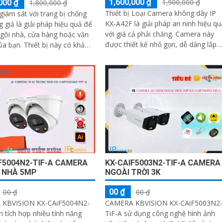
1,600,000 ₫
000 ₫
1,900,000 ₫
1,800,000 ₫
Thiết bị Loại Camera không dây IP
iám sát với trang bị chống
KX-A42F là giải pháp an ninh hiệu qu
 giả là giải pháp hiệu quả để
với giá cả phải chăng. Camera này
gôi nhà, cửa hàng hoặc văn
được thiết kế nhỏ gọn, dễ dàng lắp
ết bị này có khả
đặt và sử dụng
n biệt người và xe với các...
F5004N2-TIF-A CAMERA
KX-CAIF5003N2-TIF-A CAMERA
 NHÀ 5MP
NGOÀI TRỜI 3K
00 ₫
00 ₫
00 ₫
KBVISION KX-CAiF5004N2-
CAMERA KBVISION KX-CAiF5003N2
n tích hợp nhiều tính năng
TiF-A sử dụng công nghệ hình ảnh