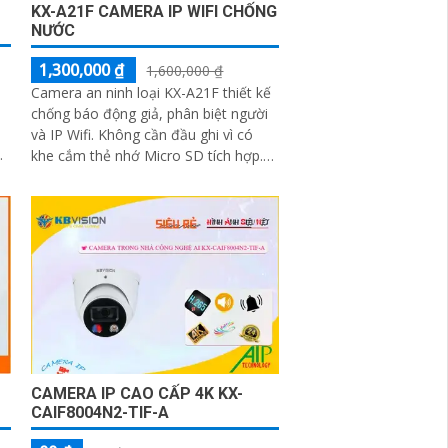
KX-A21F CAMERA IP WIFI CHỐNG
NƯỚC
1,300,000 ₫
1,600,000 ₫
Camera an ninh loại KX-A21F thiết kế
chống báo động giả, phân biệt người
và IP Wifi. Không cần đầu ghi vì có
i
khe cắm thẻ nhớ Micro SD tích hợp.
Tính năng tiên tiến giúp giữ an...
CAMERA IP CAO CẤP 4K KX-
CAIF8004N2-TIF-A