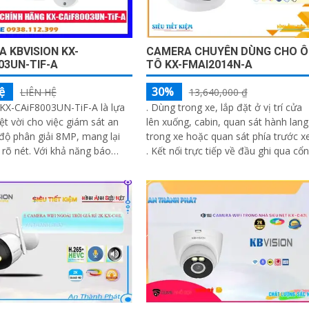
 KBVISION KX-
CAMERA CHUYÊN DÙNG CHO Ô
03UN-TIF-A
TÔ KX-FMAI2014N-A
ệ
30%
LIÊN HỆ
13,640,000 ₫
KX-CAiF8003UN-TiF-A là lựa
. Dùng trong xe, lắp đặt ở vị trí cửa
ệt vời cho việc giám sát an
lên xuống, cabin, quan sát hành lang
 độ phân giải 8MP, mang lại
trong xe hoặc quan sát phía trước xe
Với khả năng báo
. Kết nối trực tiếp về đầu ghi qua cổng
ủ động bằng đèn led xanh đỏ
PoE
hú 110dB, camera đảm bảo
n và cảnh báo khi có xâm
ết bị Camera Giá Rẻ Công
E KX-CAiF8003UN-TiF-A tích
c năng cao cấp Thu Âm Và
àng để mang lại trải nghiệm
 và âm thanh tốt nhất