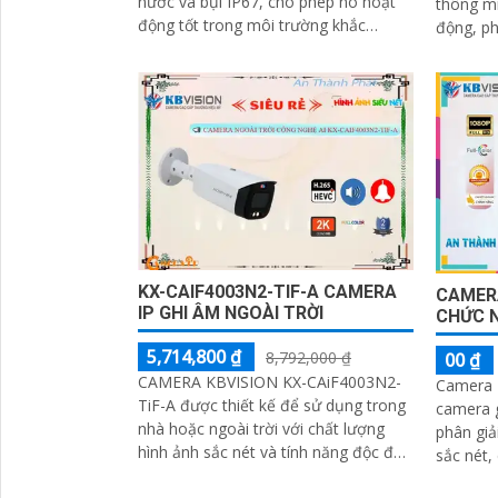
nước và bụi IP67, cho phép nó hoạt
thông mi
động tốt trong môi trường khắc
động, ph
nghiệt và thời tiết xấu. Ngoài ra,
âm thanh
CAMERA...
cường tín
KX-CAIF4003N2-TIF-A CAMERA
CAMERA
IP GHI ÂM NGOÀI TRỜI
CHỨC 
5,714,800 ₫
8,792,000 ₫
00 ₫
CAMERA KBVISION KX-CAiF4003N2-
Camera 
TiF-A được thiết kế để sử dụng trong
camera giá
nhà hoặc ngoài trời với chất lượng
phân giả
hình ảnh sắc nét và tính năng độc đáo
sắc nét
như chống ngược sáng, hỗ trợ hồng...
đến cho 