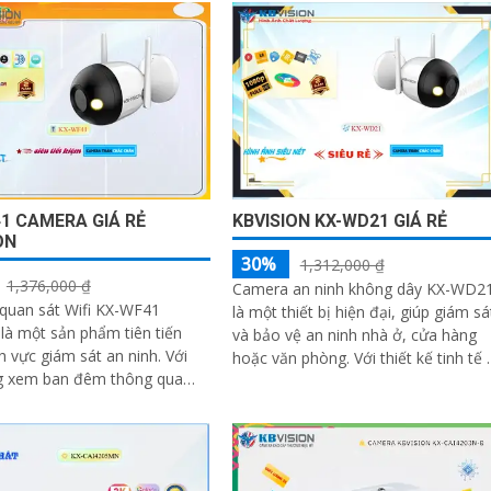
t
1 CAMERA GIÁ RẺ
KBVISION KX-WD21 GIÁ RẺ
ON
30%
1,312,000 ₫
1,376,000 ₫
Camera an ninh không dây KX-WD2
quan sát Wifi KX-WF41
là một thiết bị hiện đại, giúp giám sá
t là một sản phẩm tiên tiến
và bảo vệ an ninh nhà ở, cửa hàng
h vực giám sát an ninh. Với
hoặc văn phòng. Với thiết kế tinh tế và
g xem ban đêm thông qua
dễ dàng lắp đặt, camera không dây
hệ Hồng Ngoại 30m, camera
này mang đến sự tiện lợi cho người
phép bạn quan sát mọi góc
dùng
ng sản xuất một cách sáng