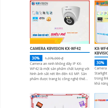
lượng tố
CAMERA KBVISION KX-WF42
KX-WF4
KBVISI
30%
1,376,000 ₫
30%
Camera an ninh không dây IP KX-
Camera 
WF42 là một sản phẩm chất lượng với
Starligh
hình ảnh sắt nét lên đến 4.0 MP. Sản
trong lĩn
phẩm được trang bị công nghệ thiếu
khả năn
sáng Hồng Ngoại giúp quan sát được
công ng
xa tới 30m
này cho 
của xưở
mịn