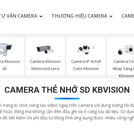
TƯ VẤN CAMERA
THƯƠNG HIỆU CAMERA
CAME
a Kbvision
Camera Kbvision
Camera IP AI Full
Camera Có
2K
Motorized Lens
Color Kbvision
Nhạy Sáng
Kbvisio
CAMERA THẺ NHỚ SD KBVISION
rang bị chức năng lưu video ngay trên camera với dung lượng tối đ
 hoặc động mà không cần đến đầu ghi và ổ cứng lưu dữ liệu. Sử dụng 
 để tiết kiệm chi phí đầu tư đồng thời ứng dụng được nhiều công ngh