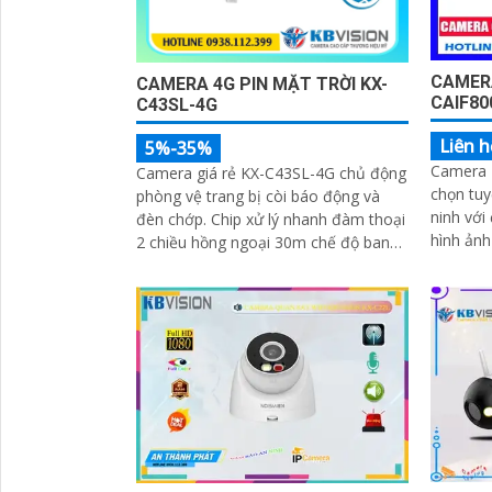
'
CAMERA
CAMERA 4G PIN MẶT TRỜI KX-
CAIF80
C43SL-4G
Liên h
5%-35%
Camera 
Camera giá rẻ KX-C43SL-4G chủ động
chọn tuy
phòng vệ trang bị còi báo động và
ninh với
đèn chớp. Chip xử lý nhanh đàm thoại
hình ảnh rõ nét. 
2 chiều hồng ngoại 30m chế độ ban
động ch
đêm 4G. Sử dụng tâm pin năng
và còi 
lượng...
phát hiệ
nhậpThi
Nghệ PO
hợp chứ
Loa rõ r
hình ảnh