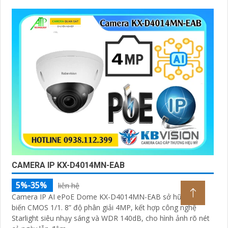
CAMERA IP KX-D4014MN-EAB
5%-35%
liên hệ
Camera IP AI ePoE Dome KX-D4014MN-EAB sở hữu cảm
biến CMOS 1/1. 8” độ phân giải 4MP, kết hợp công nghệ
Starlight siêu nhạy sáng và WDR 140dB, cho hình ảnh rõ nét