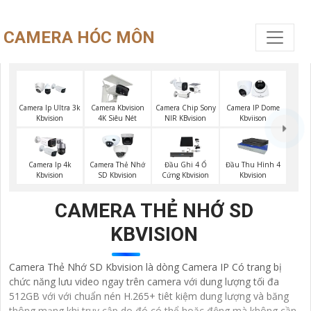
CAMERA HÓC MÔN
Camera Ip Ultra 3k
Camera Kbvision
Camera Chip Sony
Camera IP Dome
Kbvision
4K Siêu Nét
NIR KBvision
Kbviison
Camera Ip 4k
Camera Thẻ Nhớ
Đầu Ghi 4 Ổ
Đầu Thu Hình 4
Kbvision
SD Kbvision
Cứng Kbvision
Kbvision
CAMERA THẺ NHỚ SD
KBVISION
Camera Thẻ Nhớ SD Kbvision là dòng Camera IP Có trang bị
chức năng lưu video ngay trên camera với dung lượng tối đa
512GB với với chuẩn nén H.265+ tiêt kiệm dung lượng và băng
thông mạng khi truy cập do đó có thể hoặc động mà không cần