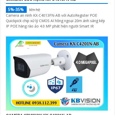
5%-35%
liên hệ
Camera an ninh KX-C4013FN-AB với AutoRegister POE
Quickpick chip xử lý CMOS AI hồng ngoại 20m ánh sáng kép
IP POE hàng rào ảo 4.0 MP phát hiện người Smart IR