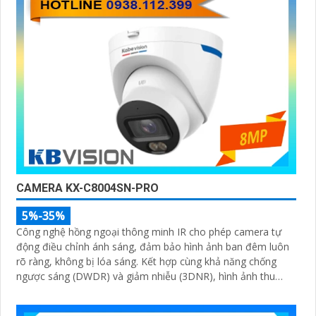
CAMERA KX-C8004SN-PRO
5%-35%
Công nghệ hồng ngoại thông minh IR cho phép camera tự
động điều chỉnh ánh sáng, đảm bảo hình ảnh ban đêm luôn
rõ ràng, không bị lóa sáng. Kết hợp cùng khả năng chống
ngược sáng (DWDR) và giảm nhiễu (3DNR), hình ảnh thu
được luôn mượt mà, màu sắc chân thực và chi tiết rõ nét,
ngay cả trong môi trường ánh sáng yếu hoặc ánh sáng phức