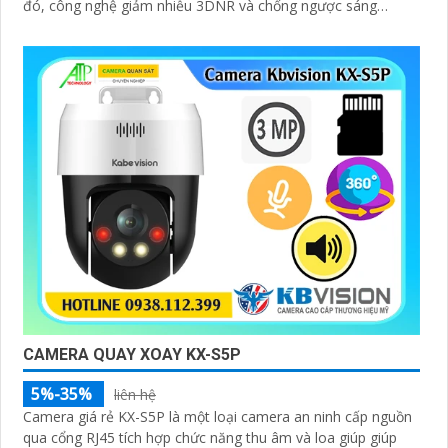
đó, công nghệ giảm nhiễu 3DNR và chống ngược sáng
DWDR giúp camera tái tạo màu sắc chính xác và rõ ràng
trong mọi điều kiện ánh sáng phức tạp như ngược sáng
mạnh hay thiếu sáng
CAMERA QUAY XOAY KX-S5P
5%-35%
liên hệ
Camera giá rẻ KX-S5P là một loại camera an ninh cấp nguồn
qua cổng RJ45 tích hợp chức năng thu âm và loa giúp giúp