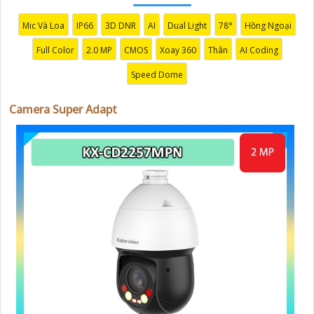
Mic Và Loa
IP66
3D DNR
AI
Dual Light
78°
Hồng Ngoại
Full Color
2.0 MP
CMOS
Xoay 360
Thân
AI Coding
Speed Dome
Camera Super Adapt
'