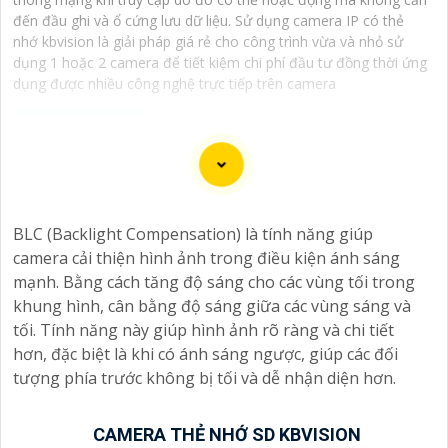
đến đầu ghi và ổ cứng lưu dữ liệu. Sử dụng camera IP có thẻ
nhớ kbvision là giải pháp giá rẻ cho công trình vừa và nhỏ sử
dụng 1 hoặc 2 camera để tiết kiệm chi phí đầu tư đồng thời ứng
dụng được nhiều công nghệ trực tiếp trên camera
Camera Super Adapt là lựa chọn tốt cho việc giám sát
bảo vệ an ninh tại nơi có môi trường ánh sáng thay đổi
BLC (Backlight Compensation) là tính năng giúp
thất thường. Với khả năng ghi hình thích ứng với từng
camera cải thiện hình ảnh trong điều kiện ánh sáng
cường độ ánh sáng bên ngoài camera đem lại chất
mạnh. Bằng cách tăng độ sáng cho các vùng tối trong
lượng hình ảnh sắc nét cho bạn trải nghiệm tuyệt vời
khung hình, cân bằng độ sáng giữa các vùng sáng và
nhất
tối. Tính năng này giúp hình ảnh rõ ràng và chi tiết
hơn, đặc biệt là khi có ánh sáng ngược, giúp các đối
tượng phía trước không bị tối và dễ nhận diện hơn.
CAMERA THẺ NHỚ SD KBVISION