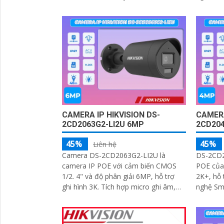
phát hiện vượt hàng rào ảo, xâm
camera 
nhập và phân biệt người, phương tiện
CAMERA IP HIKVISION DS-
CAMERA
2CD2063G2-LI2U 6MP
2CD204
45%
45%
Liên hệ
Camera DS-2CD2063G2-LI2U là
DS-2CD2
camera IP POE với cảm biến CMOS
POE của 
1/2. 4" và độ phân giải 6MP, hỗ trợ
2K+, hỗ 
ghi hình 3K. Tích hợp micro ghi âm,
nghệ Sma
phát hiện chuyển động phân biệt
ban đêm
người và...
động. Camera còn có tính năng phát
hiện xâm