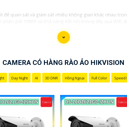
tốt để quan sát và giám sát nhiều không gian khác nhau tro
ộ phân giải 1080P và khả năng kết nối không dây qua Wifi, d
y tính.
CAMERA CÓ HÀNG RÀO ẢO HIKVISION
ght
Day Night
AI
3D DNR
Hồng Ngoại
Full Color
Speed