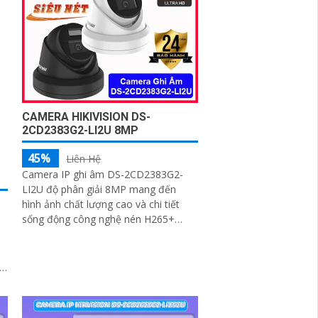
CAMERA HIKIVISION DS-
2CD2383G2-LI2U 8MP
45%
Liên Hệ
Camera IP ghi âm DS-2CD2383G2-
LI2U độ phân giải 8MP mang đến
hình ảnh chất lượng cao và chi tiết
sống động công nghệ nén H265+
quan sát hồng ngoại lên đến 30m
đảm bảo an ninh ban đêm hiệu quả
chuẩn IP67 chống nước và bụi bẩn
giúp camera hoạt động bền bỉ trong
h
mọi điều kiện môi trường.