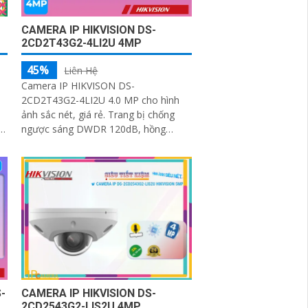
CAMERA IP HIKVISION DS-
2CD2T43G2-4LI2U 4MP
45%
Liên Hệ
Camera IP HIKVISON DS-
2CD2T43G2-4LI2U 4.0 MP cho hình
ảnh sắc nét, giá rẻ. Trang bị chống
ngược sáng DWDR 120dB, hồng
ngoại 80m cho ban đêm. Thân kim
loại IP chắc chắn, tích...
-
CAMERA IP HIKVISION DS-
2CD2543G2-LIS2U 4MP