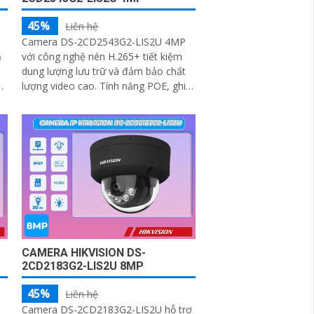
45%
Liên hệ
ó
Camera DS-2CD2543G2-LIS2U 4MP
ả
với công nghệ nén H.265+ tiết kiệm
dung lượng lưu trữ và đảm bảo chất
n
lượng video cao. Tính năng POE, ghi
n,
âm, phát hiện chuyển động phân biệt
người và phương tiện
m
CAMERA HIKVISION DS-
2CD2183G2-LIS2U 8MP
45%
Liên hệ
Camera DS-2CD2183G2-LIS2U hỗ trợ