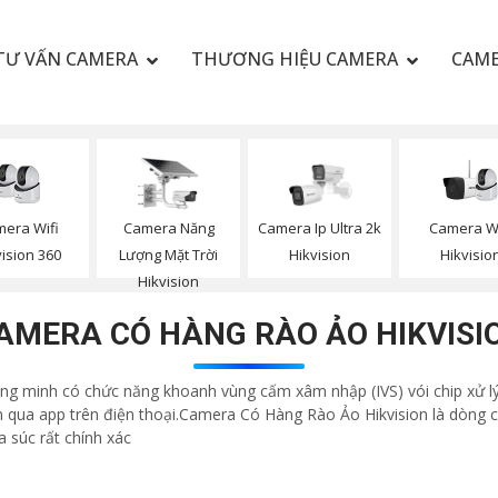
TƯ VẤN CAMERA
THƯƠNG HIỆU CAMERA
CAME
era Wifi
Camera Năng
Camera Wi
Camera Ip Ultra 2k
vision 360
Lượng Mặt Trời
Hikvisio
Hikvision
Hikvision
AMERA CÓ HÀNG RÀO ẢO HIKVISI
ng minh có chức năng khoanh vùng cấm xâm nhập (IVS) vói chip xử l
 qua app trên điện thoại.Camera Có Hàng Rào Ảo Hikvision là dòng
a súc rất chính xác