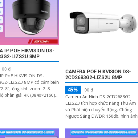
ời, phương tiện
nghiệp của bạn
 IP POE HIKVISION DS-
3G2-LIZS2U 8MP
00 ₫
CAMERA POE HIKVISION DS-
IP PoE HIKVISION DS-
2CD2683G2-LIZS2U 8MP
G2-LIZS2U 8MP có cảm biến
om 2. 8-
45%
00 ₫
 phân giải 4K (3840×2160).
Camera An Ninh DS-2CD2683G2-
én H
LIZS2U tích hợp chức năng Thu Âm
và Phát hiện chuyển động, Chống
Ngược Sáng DWDR 150db, hình ảnh
rõ dù ở đâu, dành cho các công trìn
chuyên dụng. Công nghệ H.265+/H