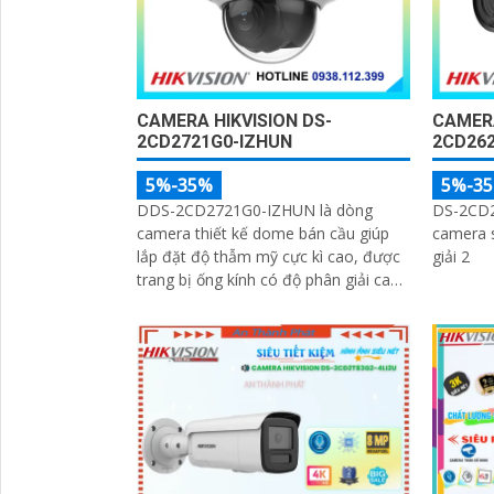
CAMERA HIKVISION DS-
CAMERA
2CD2721G0-IZHUN
2CD26
5%-35%
5%-3
DDS-2CD2721G0-IZHUN là dòng
DS-2CD2
camera thiết kế dome bán cầu giúp
camera s
lắp đặt độ thẫm mỹ cực kì cao, được
giải 2
trang bị ống kính có độ phân giải cao
'
lên đến 2