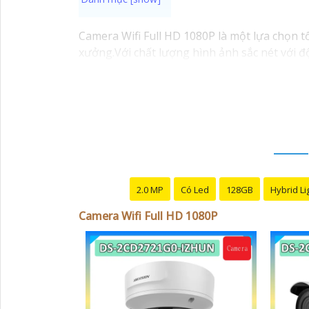
Camera Wifi Full HD 1080P là một lựa chọn 
xưởng.Với chất lượng hình ảnh sắc nét với đ
thông qua ứng dụng trên điện thoại hoặc má
2.0 MP
Có Led
128GB
Hybrid Li
Camera Wifi Full HD 1080P