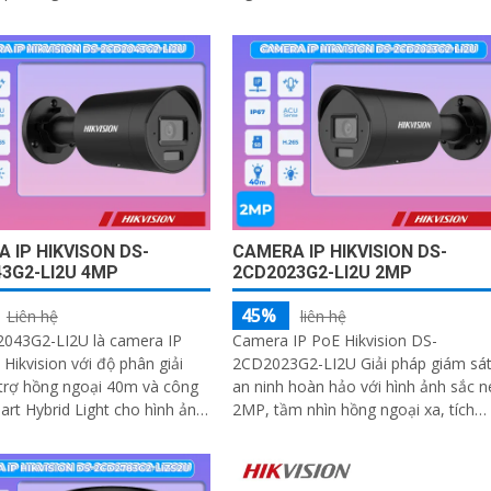
hạn chế báo động giả
phát hiện người, phương tiện, và hà
rào ảo
 IP HIKVISON DS-
CAMERA IP HIKVISION DS-
3G2-LI2U 4MP
2CD2023G2-LI2U 2MP
45%
Liên hệ
liên hệ
043G2-LI2U là camera IP
Camera IP PoE Hikvision DS-
Hikvision với độ phân giải
2CD2023G2-LI2U Giải pháp giám sá
trợ hồng ngoại 40m và công
an ninh hoàn hảo với hình ảnh sắc n
rt Hybrid Light cho hình ảnh
2MP, tầm nhìn hồng ngoại xa, tích
 màu khi phát hiện chuyển
hợp công nghệ Smart Hybrid Light v
Acusense, mang đến trải nghiệm bả
 nhập, hàng rào ảo và phân
vệ toàn diện cho ngôi nhà và doanh