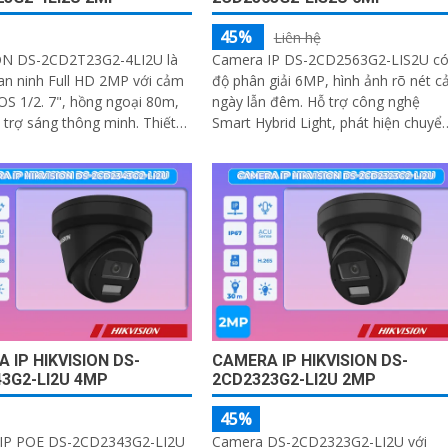
45%
Liên hệ
ON DS-2CD2T23G2-4LI2U là
Camera IP DS-2CD2563G2-LIS2U c
an ninh Full HD 2MP với cảm
độ phân giải 6MP, hình ảnh rõ nét c
 hồng ngoại 80m,
ngày lẫn đêm. Hỗ trợ công nghệ
rợ sáng thông minh. Thiết
Smart Hybrid Light, phát hiện chuyể
chắn, hỗ trợ PoE, chống
động, phân biệt người và phương tiệ
ghi hình ban đêm với hồng ngoại
30m, ánh sáng kép, và phát hiện xâ
nhập
 IP HIKVISION DS-
CAMERA IP HIKVISION DS-
3G2-LI2U 4MP
2CD2323G2-LI2U 2MP
45%
IP POE DS-2CD2343G2-LI2U
Camera DS-2CD2323G2-LI2U với