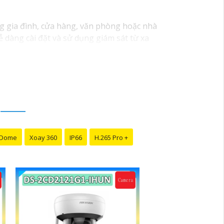
ng gia đình, cửa hàng, văn phòng hoặc nhà
ễ dàng cài đặt và sử dụng giám sát từ xa
 Dome
Xoay 360
IP66
H.265 Pro +