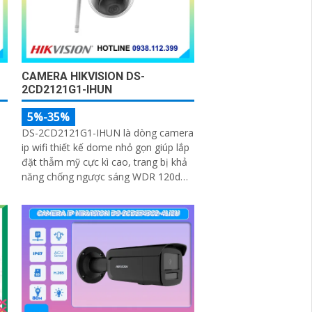
CAMERA HIKVISION DS-
2CD2121G1-IHUN
5%-35%
DS-2CD2121G1-IHUN là dòng camera
ip wifi thiết kế dome nhỏ gọn giúp lắp
đặt thẫm mỹ cực kì cao, trang bị khả
năng chống ngược sáng WDR 120dB
giúp nhìn chống ngược sáng tốt, trang
bị tính năng thông minh hàng rào ảo,
xâm nhập vùng cấm, nhìn ban đêm
bằng hồng ngoại 30m