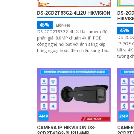
DS-2CD2T83G2-4LI2U HIKVISION
DS-2CD
HIKVIS
45%
Liên Hệ
45%
DS-2CD2T83G2-4LI2U là camera độ
DS-2CD2
phân giải 8.0MP chuận 4k IP POE
IP POE đ
công nghệ nổi bật với ánh sáng kép
Ultra 4K lite sắc nét lắp n
hồng ngoại hoặc đèn chiếu sáng Thiết
tưởng c
kế cấp nguồn qua dây mạng hoạt
trình kh
động ổn định ban đêm với màu sắc
chân thực
CAMERA IP HIKVISION DS-
CAMERA
2CD2T43G2-2LI2U 4MP
2CD2T2