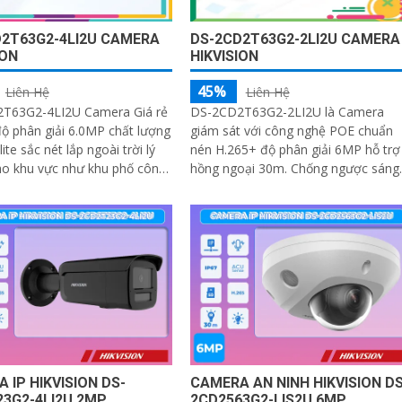
2T63G2-4LI2U CAMERA
DS-2CD2T63G2-2LI2U CAMERA
ION
HIKVISION
45%
Liên Hệ
Liên Hệ
T63G2-4LI2U Camera Giá rẻ
DS-2CD2T63G2-2LI2U là Camera
ộ phân giải 6.0MP chất lượng
giám sát với công nghệ POE chuẩn
goài trời lý
nén H.265+ độ phân giải 6MP hỗ trợ
ho khu vực như khu phố công
hồng ngoại 30m. Chống ngược sáng
o hàng nhà xưởng
WDR phát hiện chuyển động AI bảo
mật cao với mã hóa đa lớp
 IP HIKVISION DS-
CAMERA AN NINH HIKVISION DS
3G2-4LI2U 2MP
2CD2563G2-LIS2U 6MP