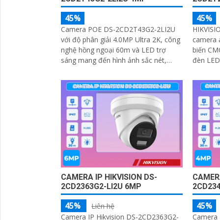
45%
45%
Camera POE DS-2CD2T43G2-2LI2U
HIKVISI
với độ phân giải 4.0MP Ultra 2K, công
camera 
nghệ hồng ngoại 60m và LED trợ
biến CMOS 1/2. 7",
sáng mang đến hình ảnh sắc nét,
đèn LED t
màu sắc trung thực ban đêm
kế chắc 
ngược...
CAMERA IP HIKVISION DS-
CAMERA
2CD2363G2-LI2U 6MP
2CD234
45%
45%
Liên hệ
Camera IP Hikvision DS-2CD2363G2-
Camera 