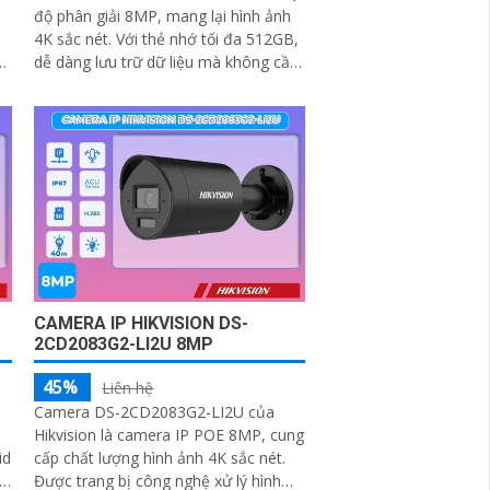
độ phân giải 8MP, mang lại hình ảnh
4K sắc nét. Với thẻ nhớ tối đa 512GB,
dễ dàng lưu trữ dữ liệu mà không cần
ng
thiết bị lưu trữ ngoài.
CAMERA IP HIKVISION DS-
2CD2083G2-LI2U 8MP
45%
Liên hệ
Camera DS-2CD2083G2-LI2U của
Hikvision là camera IP POE 8MP, cung
id
cấp chất lượng hình ảnh 4K sắc nét.
Được trang bị công nghệ xử lý hình