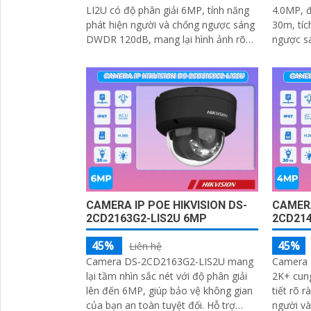
LI2U có độ phân giải 6MP, tính năng
4.0MP, đ
phát hiện người và chống ngược sáng
30m, tíc
DWDR 120dB, mang lại hình ảnh rõ
ngược sáng
nét trong mọi điều kiện ánh sáng. Với
video H
hồng ngoại 30m và khả năng nhận
diện khuôn mặt, camera hỗ trợ quan
sát ban đêm màu sắc tự nhiên, phù
hợp cho công trình
CAMERA IP POE HIKVISION DS-
CAMERA
2CD2163G2-LIS2U 6MP
2CD214
45%
45%
Liên hệ
Camera DS-2CD2163G2-LIS2U mang
Camera
lại tầm nhìn sắc nét với độ phân giải
2K+ cung
lên đến 6MP, giúp bảo vệ không gian
tiết rõ ràng. Với khả năn
của bạn an toàn tuyệt đối. Hỗ trợ
người và