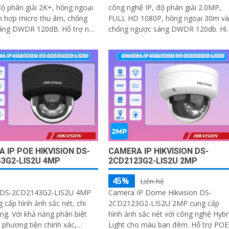
ộ phân giải 2K+, hồng ngoại
công nghệ IP, độ phân giải 2.0MP,
h hợp micro thu âm, chống
FULL HD 1080P, hồng ngoại 30m và
 DWDR 120dB. Hỗ trợ nén
chống ngược sáng DWDR 120db. Hình
.265+/H
ảnh sắc nét ban đêm, hỗ trợ ánh sá
kép thông...
 IP POE HIKVISION DS-
CAMERA IP HIKVISION DS-
3G2-LIS2U 4MP
2CD2123G2-LIS2U 2MP
45%
Liên hệ
 DS-2CD2143G2-LIS2U 4MP
Camera IP Dome Hikvision DS-
 cấp hình ảnh sắc nét, chi
2CD2123G2-LIS2U 2MP cung cấp
g phân biệt
hình ảnh sắc nét với công nghệ Hybr
 phương tiện chính xác,
Light cho màu ban đêm. Hỗ trợ POE,