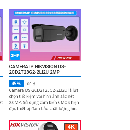
ng
ảnh tiên tiến, phát hiện chuyển động
chính xác và khả năng chống chịu
mưa, bụi với chuẩn IP67
CAMERA IP HIKVISION DS-
2CD2T23G2-2LI2U 2MP
45%
00 ₫
Camera DS-2CD2T23G2-2LI2U là lựa
t
chọn tiết kiệm với hình ảnh sắc nét
ét
2.0MP. Sử dụng cảm biến CMOS hiện
đại, thiết bị đảm bảo chất lượng hình
à
ảnh ban ngày lẫn ban đêm
o