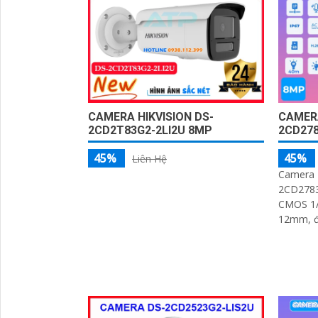
biệt ngư
CAMERA HIKVISION DS-
CAMERA
2CD2T83G2-2LI2U 8MP
2CD278
45%
45%
Liên Hệ
Camera 
2CD2783
CMOS 1/2. 8", ống kính zo
12mm, độ
Hỗ trợ n