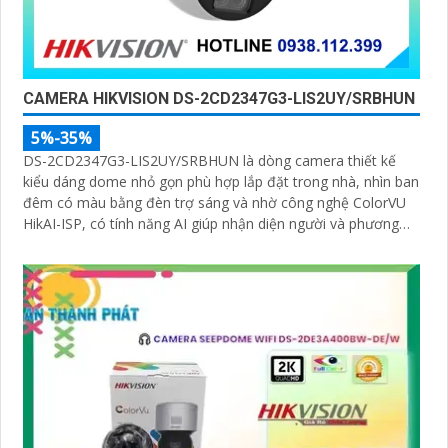
'
CAMERA HIKVISION DS-2CD2347G3-LIS2UY/SRBHUN
5%-35%
DS-2CD2347G3-LIS2UY/SRBHUN là dòng camera thiết kế
kiểu dáng dome nhỏ gọn phù hợp lắp đặt trong nhà, nhìn ban
đêm có màu bằng đèn trợ sáng và nhờ công nghệ ColorVU
HikAI-ISP, có tính năng AI giúp nhận diện người và phương
tiện, tích hợp micro kép