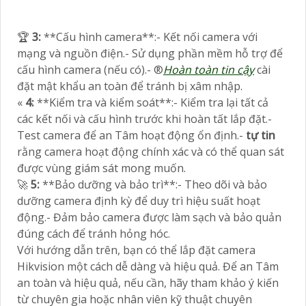
️🏆
3:
**Cấu hình camera**:- Kết nối camera với
mạng và nguồn điện.- Sử dụng phần mềm hỗ trợ để
cấu hình camera (nếu có).- ®️
Hoàn toàn tin cậy
cài
đặt mật khẩu an toàn để tránh bị xâm nhập.
«
4:
**Kiểm tra và kiểm soát**:- Kiểm tra lại tất cả
các kết nối và cấu hình trước khi hoàn tất lắp đặt.-
Test camera để an Tâm hoạt động ổn định.-
tự tin
rằng camera hoạt động chính xác và có thể quan sát
được vùng giám sát mong muốn.
🚀
5:
**Bảo dưỡng và bảo trì**:- Theo dõi và bảo
dưỡng camera định kỳ để duy trì hiệu suất hoạt
động.- Đảm bảo camera được làm sạch và bảo quản
đúng cách để tránh hỏng hóc.
Với hướng dẫn trên, bạn có thể lắp đặt camera
Hikvision một cách dễ dàng và hiệu quả. Để an Tâm
an toàn và hiệu quả, nếu cần, hãy tham khảo ý kiến
từ chuyên gia hoặc nhân viên kỹ thuật chuyên