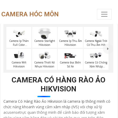
CAMERA HÓC MÔN
Camera Ip Thân
Camera Starlight
Camera Ip Thu Âm
Camera Ngoài Trời
Full Color
Hikvision
Hikvision
Có Thu Âm Hik
Hikvision
Camera Wifi
Camera Thiết Kế
Camera Đọc Biển
Camera Có Chống
Hikvision
Nhựa Hikvision
Số Xe
Xâm Nhập
Kbvision
CAMERA CÓ HÀNG RÀO ẢO
HIKVISION
Camera Có Hàng Rào Ảo Hikvision là camera Ip thông minh có
chức năng khoanh vùng cấm xâm nhập (IVS) vói chip xử lý
acusensetrực quan thông minh để cảnh báo đối tượng xâm
nhập vùng cấm bằng đèn và còi tin nhắn qua app trên điện