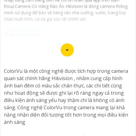
thoại.Camera Có Hàng Rào Ảo Hikvision là dòng camera thông
minh sử dụng để bảo vệ hàng rào nhà xưởng, vườn, trang trại
chăn nuôi tôm, cá và gia súc rất chính xác
Dĩ nhiên, dưới đây là một mẫu văn bản giới thiệu dành
cho dự án lắp đặt camera Hikvision giá rẻ và chuyên
nghiệp:
ColorVu là một công nghệ được tích hợp trong camera
quan sát chính hãng Hikvision , nhằm cung cấp hình
Chào quý khách hàng,
ảnh ban đêm có màu sắc chân thực, các chi tiết cũng
Chúng tôi xin trân trọng giới thiệu đến quý vị dịch vụ
như hoạt động sẽ được ghi lại rõ ràng ngay cả trong
lắp đặt camera Hikvision giá rẻ và chuyên nghiệp cho
điều kiện ánh sáng yếu hay thậm chí là không có ánh
dự án của quý vị.
sáng. Công nghệ ColorVu trong camera mang lại khả
Với kinh nghiệm lâu năm trong lĩnh vực lắp đặt camera
năng nhận diện đối tượng tốt hơn trong mọi điều kiện
an ninh, đội ngũ kỹ thuật viên của chúng tôi cam kết sẽ
ánh sáng
mang đến cho quý vị những giải pháp an ninh hiệu quả,
đáng tin cậy và tiết kiệm chi phí.