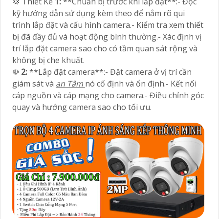
💢 Thiết Kế
1:
**Chuẩn bị trước khi lắp đặt**:- Đọc
kỹ hướng dẫn sử dụng kèm theo để nắm rõ qui
trình lắp đặt và cấu hình camera.- Kiểm tra xem thiết
bị đã đầy đủ và hoạt động bình thường.- Xác định vị
trí lắp đặt camera sao cho có tầm quan sát rộng và
không bị che khuất.
☫
2:
**Lắp đặt camera**:- Đặt camera ở vị trí cần
giám sát và
an Tâm
nó cố định và ổn định.- Kết nối
cáp nguồn và cáp mạng cho camera.- Điều chỉnh góc
quay và hướng camera sao cho tối ưu.