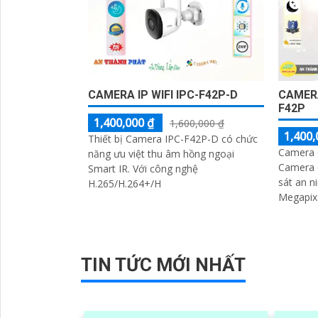
CAMERA IP WIFI IPC-F42P-D
CAMERA
F42P
1,400,000 ₫
1,600,000 ₫
1,400,
Thiết bị Camera IPC-F42P-D có chức
Camera 
năng ưu việt thu âm hồng ngoại
Camera c
Smart IR. Với công nghệ
sát an ninh. Với độ phân g
H.265/H.264+/H
Megapixe
'
lượng hì
TIN TỨC MỚI NHẤT