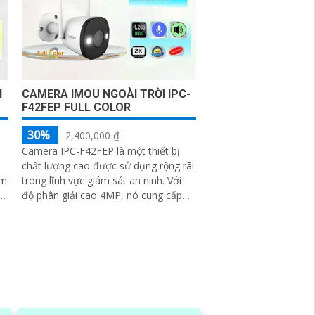
I
CAMERA IMOU NGOÀI TRỜI IPC-
F42FEP FULL COLOR
30%
2,400,000 ₫
Camera IPC-F42FEP là một thiết bị
chất lượng cao được sử dụng rộng rãi
ảm
trong lĩnh vực giám sát an ninh. Với
c
độ phân giải cao 4MP, nó cung cấp
g
hình ảnh sắc nét và chi tiết