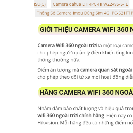
ISU(C)
Camera dahua DH-IPC-HFW2249S-S-IL
Thông Số Camera Imou Dùng Sim 4G IPC-S21FT
GIỚI THIỆU CAMERA WIFI 360 
Camera Wifi 360 ngoài trời
là một loại cam
cho phép người quản lý điều khiển ống kín
thông thường nữa.
Điểm ấn tượng mà
camera quan sát ngoài 
cho phép theo dõi từ xa mọi hoạt động diễ
HÃNG CAMERA WIFI 360 NGOÀI 
Nhằm đảm bảo chất lượng và hiệu quả trong
wifi 360 ngoài trời chính hãng
. Hiện nay c
Hikvision. Mỗi hãng đều có những điểm nổi 