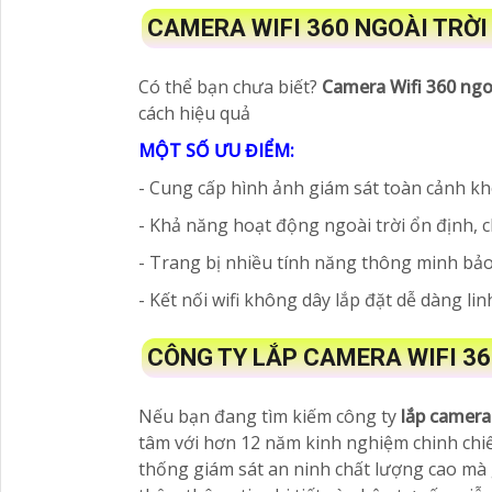
CAMERA WIFI 360 NGOÀI TRỜI
Có thể bạn chưa biết?
Camera Wifi 360 ngoà
cách hiệu quả
MỘT SỐ ƯU ĐIỂM:
- Cung cấp hình ảnh giám sát toàn cảnh kh
- Khả năng hoạt động ngoài trời ổn định, 
- Trang bị nhiều tính năng thông minh bảo
- Kết nối wifi không dây lắp đặt dễ dàng li
CÔNG TY LẮP CAMERA WIFI 36
Nếu bạn đang tìm kiếm công ty
lắp camera 
tâm với hơn 12 năm kinh nghiệm chinh chiế
thống giám sát an ninh chất lượng cao mà g