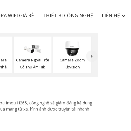
RA WIFI GIÁ RẺ
THIẾT BỊ CÔNG NGHỆ
LIÊN HỆ
mera
Camera Ngoài Trời
Camera Zoom
 Nhà
Có Thu Âm Hik
Kbvision
amera Imou H265, công nghệ sẽ giảm đáng kể dung
qua mạng từ xa, hình ảnh được truyền tải nhanh