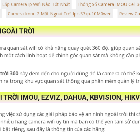
Lắp Camera Ip Wifi Nào Tốt Nhất
Thông Số Camera IMOU Cell 3
P
Camera Imou 2 Mắt Ngoài Trời Ipc-S7xp-10M0wed
Review C
NGOÀI TRỜI
era quan sát wifi có khả năng quay quét 360 độ, giúp quan 
h một cách linh hoạt để chỉnh góc quan sát mà không cần ph
trời 360
này đem đến cho người dùng đó là camera có thể k
n ra trong khu vực quan sát thông qua phần mềm quản lý trê
TRỜI IMOU, EZVIZ, DAHUA, KBVISION, HIKV
 việc sử dụng các giải pháp bảo vệ an ninh ngoài trời thì
ó nhiều hãng camera wifi uy tín mà bạn có thể yên tâm sử dụn
bật riêng, sau đây là thông tin của các hãng: