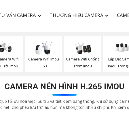
TƯ VẤN CAMERA
THƯƠNG HIỆU CAMERA
CAME
amera Wifi
Lắp Đặt Ca
Camera Wifi Imou
Camera Wifi Chống
i Trời Imou
Imou Trong
360
Trộm Imou
CAMERA NÉN HÌNH H.265 IMOU
úp tối ưu hóa việc lưu trữ và tiết kiệm băng thông. Khi sử dụng c
 nét, cho phép lưu trữ lâu hơn mà không tốn nhiều chi phí. Khi xem 