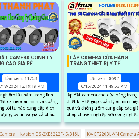
ĐẶT CAMERA CÔNG TY
LẮP CAMERA CỬA HÀNG
G CÁO GIÁ RẺ
TRANG THIẾT BỊ Y TẾ
Lần xem: 11753
Lần xem: 8692
/18/2024 12:19:19 PM
6/15/2024 11:49:53 AM
 nghiệm lâu năm trong lĩnh
lắp đặt camera cho cửa hàng trang
 đặt camera an ninh và quảng
thiết bị y tế giúp quản lý an ninh hiệ
ng tôi tự hào cung cấp dịch
quả và chống trộm cung cấp các giả
lượng, uy tín và giá cả phải
pháp chuyên nghiệp với công nghệ
hăng. Đội ngũ kỹ thuật viên chuyên...
hiện đại, camera chất lượng cao,
hình ảnh sắc nét và ghi lại đầy đủ
Camera Hikvision DS-2XE6222F-IS/316L
KX-CF2203L-VN Camera An
thông tin.