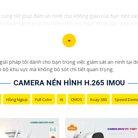
 cùng tốt giúp đảm an ninh cho không gian của bạn một cách h
n toàn cảnh giúp bạn theo dõi mọi hoạt động xảy ra tại khu 
và chống bụi giúp camera hoạt động ổn định trong mọi điều k
g về việc bị xâm nhập hoặc mất trội tài sản.
iải pháp tối dành cho bạn trong việc giám sát an ninh tại d
 bộ khu vực mà không bỏ sót chi tiết quan trọng.
CAMERA NÉN HÌNH H.265 IMOU
Hồng Ngoại
Full Color
AI
CMOS
Xoay 360
Speed Dom