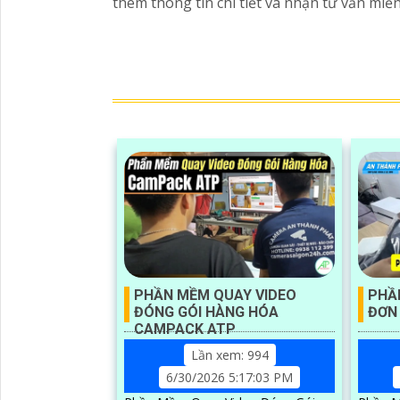
thêm thông tin chi tiết và nhận tư vấn miễn
PHẦN MỀM QUAY VIDEO
PHẦ
ĐÓNG GÓI HÀNG HÓA
ĐƠN
CAMPACK ATP
Lần xem: 994
6/30/2026 5:17:03 PM