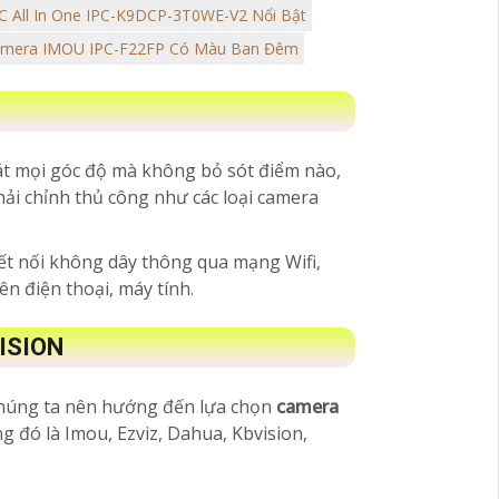
C All In One IPC-K9DCP-3T0WE-V2 Nổi Bật
amera IMOU IPC-F22FP Có Màu Ban Đêm
sát mọi góc độ mà không bỏ sót điểm nào,
ải chỉnh thủ công như các loại camera
ết nối không dây thông qua mạng Wifi,
n điện thoại, máy tính.
ISION
 chúng ta nên hướng đến lựa chọn
camera
g đó là Imou, Ezviz, Dahua, Kbvision,