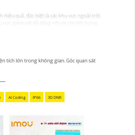
iệu quả, đặc biệt là các khu vực ngoài trời.
vực giám sát dễ dàng với các chi tiết trong
iện thời tiết. ️Với camera wifi 360 ngoài
iện tích lớn trong không gian. Góc quan sát
e
AI Coding
IP66
3D DNR