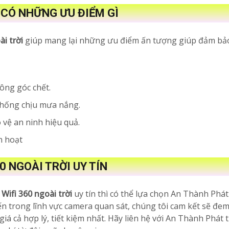
 CÓ NHỮNG ƯU ĐIỂM GÌ
i trời
giúp mang lại những ưu điểm ấn tượng giúp đảm bảo
ông góc chết.
chống chịu mưa nắng.
 vệ an ninh hiệu quả.
nh hoạt
0 NGOÀI TRỜI UY TÍN
Wifi 360 ngoài trời
uy tín thì có thể lựa chọn An Thành Phá
n trong lĩnh vực camera quan sát, chúng tôi cam kết sẽ đe
iá cả hợp lý, tiết kiệm nhất. Hãy liên hệ với An Thành Phát