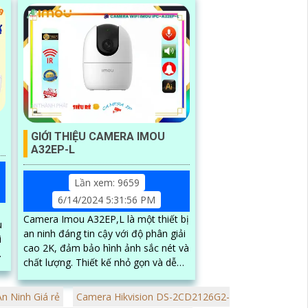
GIỚI THIỆU CAMERA IMOU
A32EP-L
Lần xem: 9659
6/14/2024 5:31:56 PM
Camera Imou A32EP,L là một thiết bị
u
an ninh đáng tin cậy với độ phân giải
i
cao 2K, đảm bảo hình ảnh sắc nét và
chất lượng. Thiết kế nhỏ gọn và dễ
dàng lắp đặt, phù hợp cho việc giám
sát gia đình, văn phòng hoặc cửa
 Ninh Giá rẻ
Camera Hikvision DS-2CD2126G2-
hàng