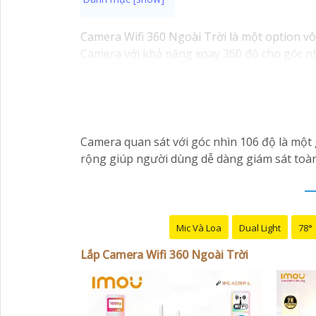
Camera Wifi 360 Ngoài Trời là một option vô
Camera với khả năng xoay 360 độ cho góc nhì
khung hình sẽ được thể hiện rõ ràng.
Camera được thiết kế chắc chắn, chống nước 
trời, bạn có thể yên tâm mà không cần lo lắn
Camera quan sát với góc nhìn 106 độ là một g
rộng giúp người dùng dễ dàng giám sát toàn
Mic Và Loa
Dual Light
78°
Lắp Camera Wifi 360 Ngoài Trời