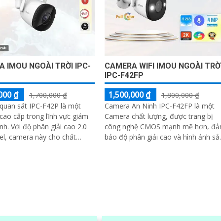
 IMOU NGOÀI TRỜI IPC-
CAMERA WIFI IMOU NGOÀI TRỜ
IPC-F42FP
000 ₫
1,500,000 ₫
1,700,000 ₫
1,800,000 ₫
quan sát IPC-F42P là một
Camera An Ninh IPC-F42FP là một
ao cấp trong lĩnh vực giám
Camera chất lượng, được trang bị
iải cao 2.0
công nghệ CMOS mạnh mẽ hơn, đ
l, camera này cho chất
bảo độ phân giải cao và hình ảnh sắ
nh ảnh sắc nét và chi tiết
nét ngay cả trong điều kiện ánh sán
yếu. Ấn...