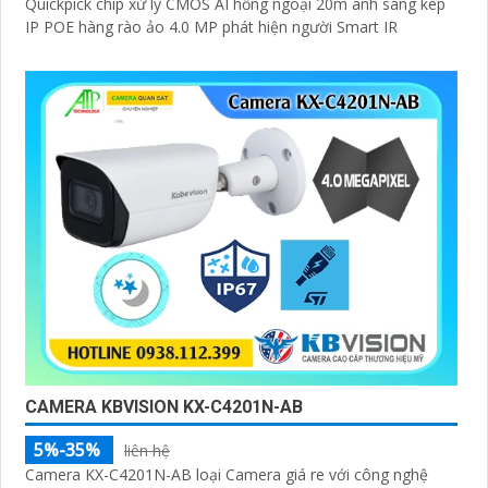
Quickpick chip xử lý CMOS AI hồng ngoại 20m ánh sáng kép
IP POE hàng rào ảo 4.0 MP phát hiện người Smart IR
CAMERA KBVISION KX-C4201N-AB
5%-35%
liên hệ
Camera KX-C4201N-AB loại Camera giá re với công nghệ