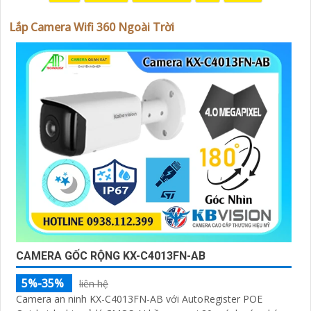
Lắp Camera Wifi 360 Ngoài Trời
'
CAMERA GỐC RỘNG KX-C4013FN-AB
5%-35%
liên hệ
Camera an ninh KX-C4013FN-AB với AutoRegister POE