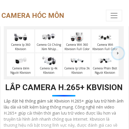
CAMERA HÓC MÔN
Camera Ip 360
Camera Có Chống
Camera Wifi 360
Camera Wifi
Kbvision
Xâm Nhập
Kbvision Full Color
Kbvision Full Color
Kbvision
Camera Đếm
Camera Ip 4k
Camera Ip Ultra 3k
Camera Phân Biệt
Người Kbvision
Kbvision
Kbvision
Người Kbvision
LẮP CAMERA H.265+ KBVISION
Lắp đặt hệ thống giám sát Kbvision H.265+ giúp lưu trữ hình ảnh
lâu dài và tiết kiệm băng thông mạng. Công nghệ nén video
H.265+ giúp cải thiện thời gian lưu trữ video được lâu hơn và
truyền tải hình ảnh nhanh chóng qua Internet. Kbvision là
thương hiệu nổi bật trong lĩnh vực này, được đánh giá cao về