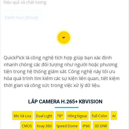
hiệu quả và chất lượng.
Camera Wifi 360 Ngoài Trời là một option vô cùng tốt
giúp đảm an ninh cho không gian của bạn một cách
hiệu quả, đặc biệt là các khu vực ngoài trời. Camera với
khả năng xoay 360 độ cho góc nhìn toàn cảnh giúp bạn
QuickPick là công nghệ tích hợp giúp bạn xác định
theo dõi mọi hoạt động xảy ra tại khu vực giám sát dễ
nhanh chóng các đối tượng như người hoặc phương
dàng với các chi tiết trong khung hình sẽ được thể hiện
tiện trong hệ thống giám sát. Công nghệ này tối ưu
rõ ràng.
hóa quá trình tìm kiếm các sự kiện liên quan, tiết kiệm
thời gian và công sức trong việc xử lý dữ liệu.
Camera được thiết kế chắc chắn, chống nước và chống
bụi giúp camera hoạt động ổn định trong mọi điều
LẮP CAMERA H.265+ KBVISION
kiện thời tiết. ️Với camera wifi 360 ngoài trời, bạn có thể
yên tâm mà không cần lo lắng về việc bị xâm nhập hoặc
mất trội tài sản.
Mic Và Loa
Dual Light
78°
Hồng Ngoại
Full Color
AI
CMOS
Xoay 360
Speed Dome
IP66
3D DNR