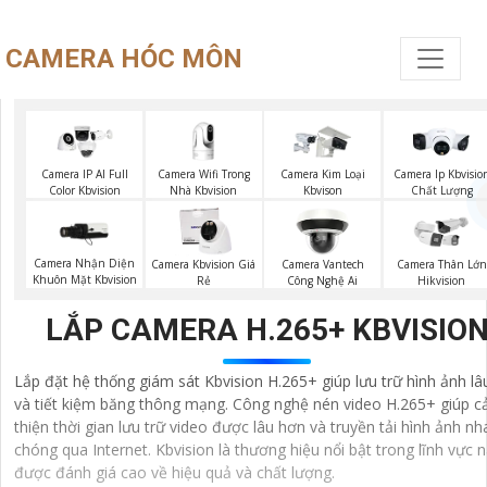
CAMERA HÓC MÔN
Camera Wifi Trong
Camera IP AI Full
Camera Kim Loại
Camera Ip Kbvisio
Nhà Kbvision
Color Kbvision
Kbvison
Chất Lượng
Camera Nhận Diện
Camera Kbvision Giá
Camera Vantech
Camera Thân Lớn
Khuôn Mặt Kbvision
Rẻ
Công Nghệ Ai
Hikvision
LẮP CAMERA H.265+ KBVISIO
Lắp đặt hệ thống giám sát Kbvision H.265+ giúp lưu trữ hình ảnh lâ
và tiết kiệm băng thông mạng. Công nghệ nén video H.265+ giúp cả
thiện thời gian lưu trữ video được lâu hơn và truyền tải hình ảnh n
chóng qua Internet. Kbvision là thương hiệu nổi bật trong lĩnh vực n
được đánh giá cao về hiệu quả và chất lượng.