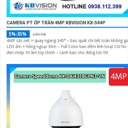
CAMERA PT ỐP TRẦN 4MP KBVISION KX-S44P
5%-35%
Liên hệ
4MP sắc nét + quay ngang 345° – bao quát chi tiết toàn không gi
LED ấm + hồng ngoại 30m – Full Color ban đêm linh hoạt Còi hú 
đèn chớp 10 âm tùy chỉnh – cảnh báo chủ động tức thì