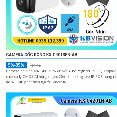
CAMERA GỐC RỘNG KX-C4013FN-AB
5%-35%
liên hệ
Camera an ninh KX-C4013FN-AB với AutoRegister POE Quickpick
chip xử lý CMOS AI hồng ngoại 20m ánh sáng kép IP POE hàng r
ảo 4.0 MP phát hiện người Smart IR