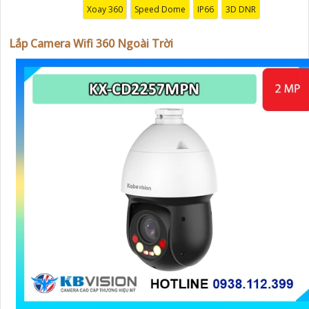
Xoay 360
Speed Dome
IP66
3D DNR
Lắp Camera Wifi 360 Ngoài Trời
'