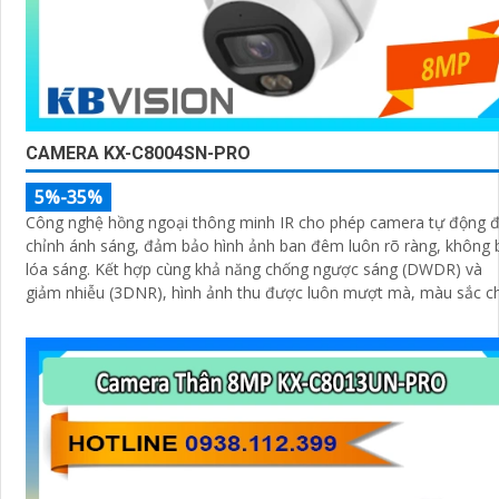
CAMERA KX-C8004SN-PRO
5%-35%
Công nghệ hồng ngoại thông minh IR cho phép camera tự động đ
chỉnh ánh sáng, đảm bảo hình ảnh ban đêm luôn rõ ràng, không 
lóa sáng. Kết hợp cùng khả năng chống ngược sáng (DWDR) và
giảm nhiễu (3DNR), hình ảnh thu được luôn mượt mà, màu sắc c
thực và chi tiết rõ nét, ngay cả trong môi trường ánh sáng yếu ho
ánh sáng phức tạp như ngược sáng hoặc chói nắng