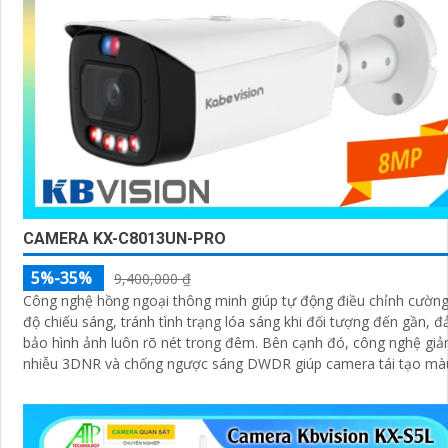
CAMERA KX-C8013UN-PRO
5%-35%
9,400,000 ₫
Công nghệ hồng ngoại thông minh giúp tự động điều chỉnh cườn
độ chiếu sáng, tránh tình trạng lóa sáng khi đối tượng đến gần, 
bảo hình ảnh luôn rõ nét trong đêm. Bên cạnh đó, công nghệ giảm
nhiễu 3DNR và chống ngược sáng DWDR giúp camera tái tạo mà
sắc chính xác và rõ ràng trong mọi điều kiện ánh sáng phức tạp n
ngược sáng mạnh hay thiếu sáng