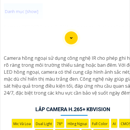
Camera Wifi 360 Ngoài Trời là một option vô cùng tốt giú
đảm an ninh cho không gian của bạn một cách hiệu quả, 
biệt là các khu vực ngoài trời. Camera với khả năng xoay 3
độ cho góc nhìn toàn cảnh giúp bạn theo dõi mọi hoạt đ
xảy ra tại khu vực giám sát dễ dàng với các chi tiết trong
Camera hồng ngoại sử dụng công nghệ IR cho phép ghi h
khung hình sẽ được thể hiện rõ ràng.
rõ ràng trong môi trường thiếu sáng hoặc ban đêm. Với 
LED hồng ngoại, camera có thể cung cấp hình ảnh sắc nét
Camera được thiết kế chắc chắn, chống nước và chống bụi
mặc dù chỉ hiển thị màu trắng đen. Công nghệ này giúp g
giúp camera hoạt động ổn định trong mọi điều kiện thời ti
sát hiệu quả trong điều kiện tối, đáp ứng nhu cầu quan sá
️Với camera wifi 360 ngoài trời, bạn có thể yên tâm mà kh
24/7, đặc biệt trong các khu vực cần bảo vệ suốt ngày đêm
cần lo lắng về việc bị xâm nhập hoặc mất trội tài sản.
LẮP CAMERA H.265+ KBVISION
Mic Và Loa
Dual Light
78°
Hồng Ngoại
Full Color
AI
CMO