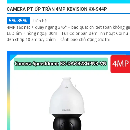
CAMERA PT ỐP TRẦN 4MP KBVISION KX-S44P
5%-35%
Liên hệ
4MP sắc nét + quay ngang 345° – bao quát chi tiết toàn không gi
LED ấm + hồng ngoại 30m – Full Color ban đêm linh hoạt Còi hú 
đèn chớp 10 âm tùy chỉnh – cảnh báo chủ động tức thì