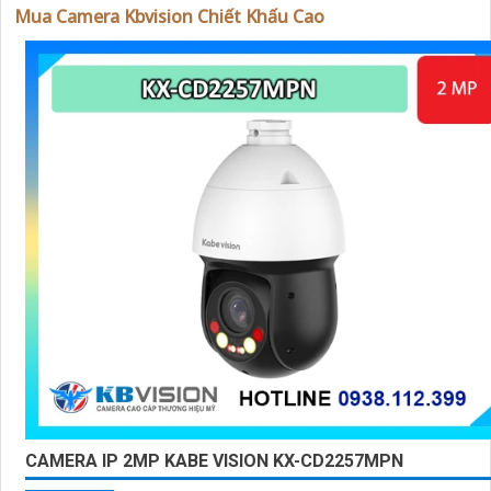
trong việc tiếp cận khách hàng và tăng cơ hội bán hàng c
Mua Camera Kbvision Chiết Khấu Cao
bạn. Nếu có bất kỳ yêu cầu hay câu hỏi nào khác, bạn có t
chia sẻ để tôi hỗ trợ bạn tốt hơn!
'
CAMERA IP 2MP KABE VISION KX-CD2257MPN