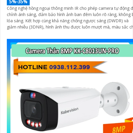
5%-35%
Công nghệ hồng ngoại thông minh IR cho phép camera tự động đ
chỉnh ánh sáng, đảm bảo hình ảnh ban đêm luôn rõ ràng, không 
lóa sáng. Kết hợp cùng khả năng chống ngược sáng (DWDR) và
giảm nhiễu (3DNR), hình ảnh thu được luôn mượt mà, màu sắc c
thực và chi tiết rõ nét, ngay cả trong môi trường ánh sáng yếu ho
ánh sáng phức tạp như ngược sáng hoặc chói nắng