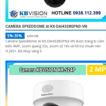
CAMERA SPEEDDOME AI KX-DAI4328GPN3-VN
5%-35%
Liên Hệ
Camera Speeddome AI KX-DAi4328GPN3-VN được trang bị cảm
biến 4MP, zoom quang 32x, zoom số 16x và hỗ trợ chuẩn nén
H.265+. Độ nhạy sáng 0