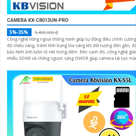
CAMERA KX-C8013UN-PRO
5%-35%
9,400,000 ₫
Công nghệ hồng ngoại thông minh giúp tự động điều chỉnh cườn
độ chiếu sáng, tránh tình trạng lóa sáng khi đối tượng đến gần, 
bảo hình ảnh luôn rõ nét trong đêm. Bên cạnh đó, công nghệ giảm
nhiễu 3DNR và chống ngược sáng DWDR giúp camera tái tạo mà
sắc chính xác và rõ ràng trong mọi điều kiện ánh sáng phức tạp n
ngược sáng mạnh hay thiếu sáng