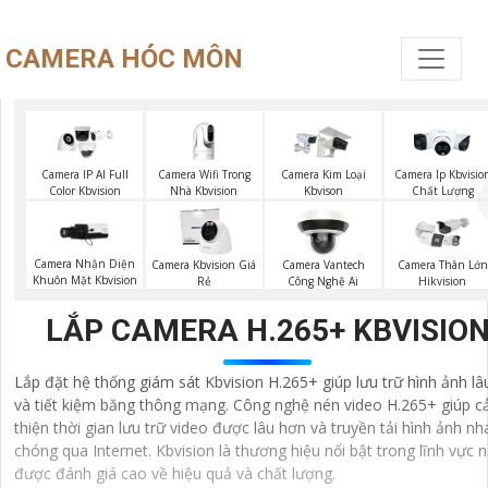
CAMERA HÓC MÔN
Camera Wifi Trong
Camera IP AI Full
Camera Kim Loại
Camera Ip Kbvisio
Nhà Kbvision
Color Kbvision
Kbvison
Chất Lượng
Camera Nhận Diện
Camera Kbvision Giá
Camera Vantech
Camera Thân Lớn
Khuôn Mặt Kbvision
Rẻ
Công Nghệ Ai
Hikvision
LẮP CAMERA H.265+ KBVISIO
Lắp đặt hệ thống giám sát Kbvision H.265+ giúp lưu trữ hình ảnh lâ
và tiết kiệm băng thông mạng. Công nghệ nén video H.265+ giúp cả
thiện thời gian lưu trữ video được lâu hơn và truyền tải hình ảnh n
chóng qua Internet. Kbvision là thương hiệu nổi bật trong lĩnh vực n
được đánh giá cao về hiệu quả và chất lượng.