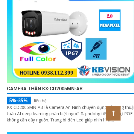
CAMERA THÂN KX-CD2005MN-AB
5%-35%
liên hệ
KX-CD2005MN-AB là Camera An Ninh chuyên dụng sử dụng thuậ
toán AI deep learning phân biệt người & phương tiện. Hỗ trợ POE
không cần dây nguồn. Trang bị đèn Led giúp nhìn hình...