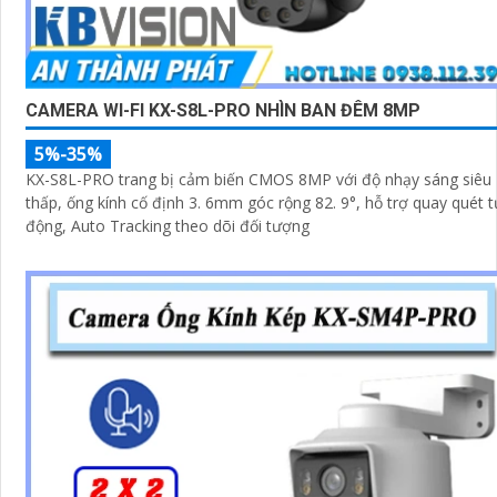
CAMERA WI-FI KX-S8L-PRO NHÌN BAN ĐÊM 8MP
5%-35%
KX-S8L-PRO trang bị cảm biến CMOS 8MP với độ nhạy sáng siêu
thấp, ống kính cố định 3. 6mm góc rộng 82. 9°, hỗ trợ quay quét t
động, Auto Tracking theo dõi đối tượng