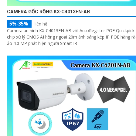
CAMERA GỐC RỘNG KX-C4013FN-AB
5%-35%
liên hệ
Camera an ninh KX-C4013FN-AB với AutoRegister POE Quickpick
chip xử lý CMOS AI hồng ngoại 20m ánh sáng kép IP POE hàng r
ảo 4.0 MP phát hiện người Smart IR