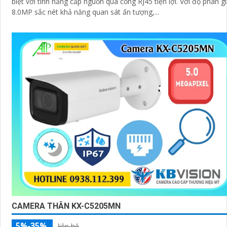
biệt với tính năng cấp nguồn qua cổng RJ45 tiện lợi. Với độ phân giải
8.0MP sắc nét khả năng quan sát ấn tượng,...
CAMERA THÂN KX-C5205MN
5%-35%
liên hệ