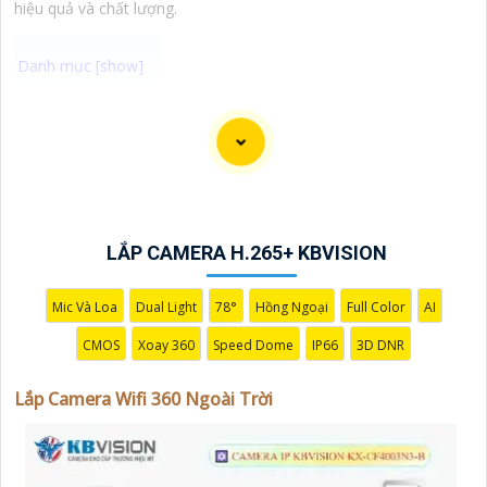
hiệu quả và chất lượng.
Camera Wifi 360 Ngoài Trời là một option vô cùng tốt
giúp đảm an ninh cho không gian của bạn một cách
hiệu quả, đặc biệt là các khu vực ngoài trời. Camera với
khả năng xoay 360 độ cho góc nhìn toàn cảnh giúp bạn
theo dõi mọi hoạt động xảy ra tại khu vực giám sát dễ
LẮP CAMERA H.265+ KBVISION
dàng với các chi tiết trong khung hình sẽ được thể hiện
rõ ràng.
Mic Và Loa
Dual Light
78°
Hồng Ngoại
Full Color
AI
Camera được thiết kế chắc chắn, chống nước và chống
CMOS
Xoay 360
Speed Dome
IP66
3D DNR
bụi giúp camera hoạt động ổn định trong mọi điều
kiện thời tiết. ️Với camera wifi 360 ngoài trời, bạn có thể
Lắp Camera Wifi 360 Ngoài Trời
yên tâm mà không cần lo lắng về việc bị xâm nhập hoặc
mất trội tài sản.