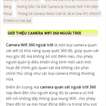
Hãng
Hướng Dẫn Cài Đặt Camera Ip Yoosee Wifi Trên Điện
Thoại
Thông Số Camera IMOU Cell 3C All In One IPC-K9DCP-
3T0WE-V2 Nổi Bật
GIỚI THIỆU CAMERA WIFI 360 NGOÀI TRỜI
Camera Wifi 360 ngoài trời
là một loại camera quan
sát wifi có khả năng quay quét 360 độ, giúp quan sát
mọi góc độ mà không bỏ sót điểm nào, cho phép
người quản lý điều khiển ống kính một cách linh
hoạt để chỉnh góc quan sát mà không cần phải
chỉnh thủ công như các loại camera thông thường
nữa.
Điểm ấn tượng mà
camera quan sát ngoài trời 360
này đem đến cho người dùng đó là camera có thể
kết nối không dây thông qua mạng Wifi, cho phép
theo dõi từ xa mọi hoạt động diễn ra trong khu vực