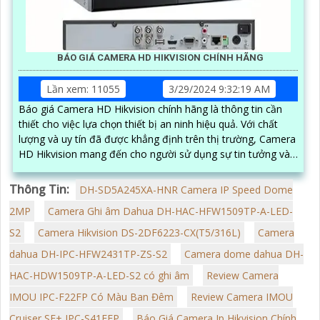
BÁO GIÁ CAMERA HD HIKVISION CHÍNH HÃNG
Lần xem: 11055
3/29/2024 9:32:19 AM
Báo giá Camera HD Hikvision chính hãng là thông tin cần
thiết cho việc lựa chọn thiết bị an ninh hiệu quả. Với chất
lượng và uy tín đã được khẳng định trên thị trường, Camera
HD Hikvision mang đến cho người sử dụng sự tin tưởng và
an tâm
Thông Tin:
DH-SD5A245XA-HNR Camera IP Speed Dome
2MP
Camera Ghi âm Dahua DH-HAC-HFW1509TP-A-LED-
S2
Camera Hikvision DS-2DF6223-CX(T5/316L)
Camera
dahua DH-IPC-HFW2431TP-ZS-S2
Camera dome dahua DH-
HAC-HDW1509TP-A-LED-S2 có ghi âm
Review Camera
IMOU IPC-F22FP Có Màu Ban Đêm
Review Camera IMOU
Cruiser SE+ IPC-S41FEP
Báo Giá Camera Ip Hikvision Chính