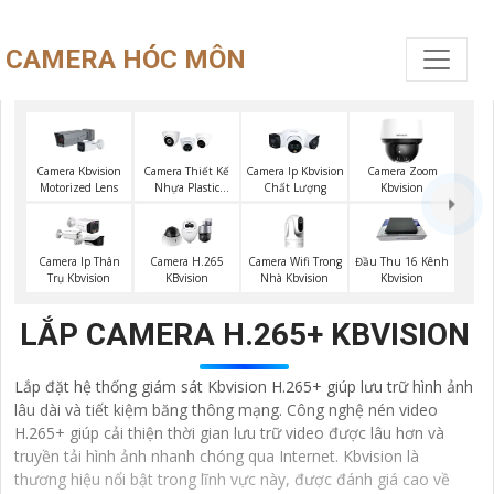
CAMERA HÓC MÔN
Camera Kbvision
Camera Thiết Kế
Camera Ip Kbvision
Camera Zoom
Motorized Lens
Nhựa Plastic
Chất Lượng
Kbvision
Kbvision
Camera Wifi Trong
Camera Ip Thân
Camera H.265
Đầu Thu 16 Kênh
Nhà Kbvision
Trụ Kbvision
KBvision
Kbvision
LẮP CAMERA H.265+ KBVISION
Lắp đặt hệ thống giám sát Kbvision H.265+ giúp lưu trữ hình ảnh
lâu dài và tiết kiệm băng thông mạng. Công nghệ nén video
H.265+ giúp cải thiện thời gian lưu trữ video được lâu hơn và
truyền tải hình ảnh nhanh chóng qua Internet. Kbvision là
thương hiệu nổi bật trong lĩnh vực này, được đánh giá cao về