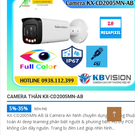
CAMERA THÂN KX-CD2005MN-AB
5%-35%
liên hệ
KX-CD2005MN-AB là Camera An Ninh chuyên dụng sử dụng thuậ
toán AI deep learning phân biệt người & phương tiện. Hỗ trợ POE
không cần dây nguồn. Trang bị đèn Led giúp nhìn hình...