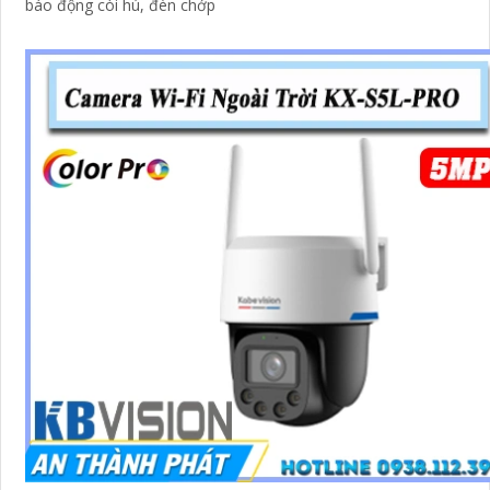
báo động còi hú, đèn chớp