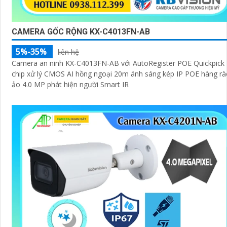
CAMERA GỐC RỘNG KX-C4013FN-AB
5%-35%
liên hệ
Camera an ninh KX-C4013FN-AB với AutoRegister POE Quickpick
chip xử lý CMOS AI hồng ngoại 20m ánh sáng kép IP POE hàng r
ảo 4.0 MP phát hiện người Smart IR