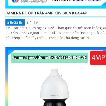
CAMERA PT ỐP TRẦN 4MP KBVISION KX-S44P
5%-35%
Liên hệ
4MP sắc nét + quay ngang 345° – bao quát chi tiết toàn không gi
LED ấm + hồng ngoại 30m – Full Color ban đêm linh hoạt Còi hú 
đèn chớp 10 âm tùy chỉnh – cảnh báo chủ động tức thì