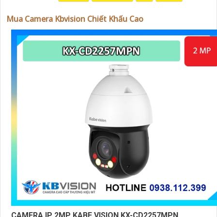
trong việc tiếp cận khách hàng và tăng cơ hội bán hàng c
bạn. Nếu có bất kỳ yêu cầu hay câu hỏi nào khác, bạn có t
Mua Camera Kbvision Chiết Khấu Cao
chia sẻ để tôi hỗ trợ bạn tốt hơn!
'
CAMERA IP 2MP KABE VISION KX-CD2257MPN