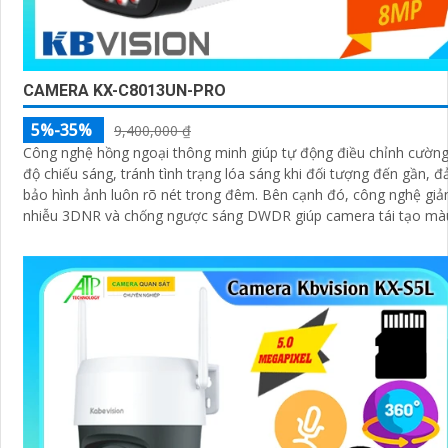
CAMERA KX-C8013UN-PRO
5%-35%
9,400,000 ₫
Công nghệ hồng ngoại thông minh giúp tự động điều chỉnh cườn
độ chiếu sáng, tránh tình trạng lóa sáng khi đối tượng đến gần, 
bảo hình ảnh luôn rõ nét trong đêm. Bên cạnh đó, công nghệ giảm
nhiễu 3DNR và chống ngược sáng DWDR giúp camera tái tạo mà
sắc chính xác và rõ ràng trong mọi điều kiện ánh sáng phức tạp n
ngược sáng mạnh hay thiếu sáng