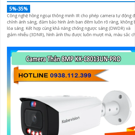
5%-35%
Công nghệ hồng ngoại thông minh IR cho phép camera tự động đ
chỉnh ánh sáng, đảm bảo hình ảnh ban đêm luôn rõ ràng, không 
lóa sáng. Kết hợp cùng khả năng chống ngược sáng (DWDR) và
giảm nhiễu (3DNR), hình ảnh thu được luôn mượt mà, màu sắc c
thực và chi tiết rõ nét, ngay cả trong môi trường ánh sáng yếu ho
ánh sáng phức tạp như ngược sáng hoặc chói nắng