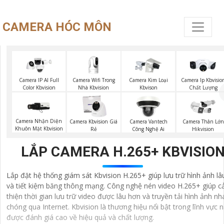
CAMERA HÓC MÔN
Camera Wifi Trong
Camera IP AI Full
Camera Kim Loại
Camera Ip Kbvisio
Nhà Kbvision
Color Kbvision
Kbvison
Chất Lượng
Camera Nhận Diện
Camera Kbvision Giá
Camera Vantech
Camera Thân Lớn
Khuôn Mặt Kbvision
Rẻ
Công Nghệ Ai
Hikvision
LẮP CAMERA H.265+ KBVISIO
Lắp đặt hệ thống giám sát Kbvision H.265+ giúp lưu trữ hình ảnh lâ
và tiết kiệm băng thông mạng. Công nghệ nén video H.265+ giúp cả
thiện thời gian lưu trữ video được lâu hơn và truyền tải hình ảnh n
chóng qua Internet. Kbvision là thương hiệu nổi bật trong lĩnh vực n
được đánh giá cao về hiệu quả và chất lượng.