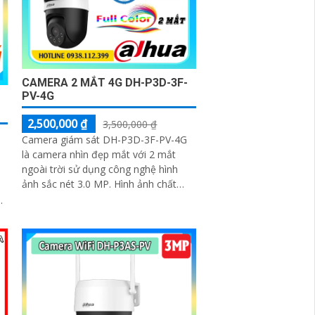
CAMERA 2 MẮT 4G DH-P3D-3F-
PV-4G
2,500,000 ₫
3,500,000 ₫
Camera giám sát DH-P3D-3F-PV-4G
là camera nhìn đẹp mắt với 2 mắt
ngoài trời sử dụng công nghệ hình
ảnh sắc nét 3.0 MP. Hình ảnh chất
lượng truyền qua mạng 4G hỗ trợ
mạng 4G và...