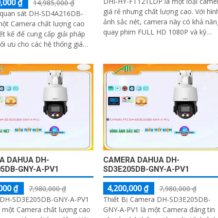
DHI-HY-FT121LDP là một loại came
,000 ₫
14,985,000 ₫
giá rẻ nhưng chất lượng cao. Với hình
quan sát DH-SD4A216DB-
ảnh sắc nét, camera này có khả năn
một Camera chất lượng cao
quay phim FULL HD 1080P và kỹ
ết kế để cung cấp giải pháp
thuật hồng ngoại Smart IR cho phép
tối ưu cho các hệ thống giám
xem ban đêm trong bán kính 20m
 hình ảnh sắc nét và chi tiết
A DAHUA DH-
CAMERA DAHUA DH-
5DB-GNY-A-PV1
SD3E205DB-GNY-A-PV1
000 ₫
4,200,000 ₫
7,980,000 ₫
7,980,000 ₫
 DH-SD3E205DB-GNY-A-PV1
Thiết Bị Camera DH-SD3E205DB-
 một Camera chất lượng cao
GNY-A-PV1 là một Camera đáng tin