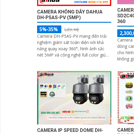
CAMERA
CAMERA KHÔNG DÂY DAHUA
SD2C4
DH-P5AS-PV (5MP)
360
5%-35%
Liên Hệ
2,300,
Camera DH-P5AS-PV mang đến trải
Camera 
nghiệm giám sát toàn diện với khả
dòng ca
năng quay xoay 360°, hình ảnh sắc
cho hình
nét 5MP và công nghệ full color giúp
không góc chết. 
ghi hình màu cả vào ban đêm. Tích
hình ảnh
hợp đèn cảnh báo, còi hú chống trộm,
cả ngày 
tầm nhìn hồng ngoại 30m, khe thẻ
phát hi
nhớ đến 256GB cùng chuẩn chống
nước IP66 camera hoạt động ổn định
trong mọi điều kiện
CAMERA
CAMERA IP SPEED DOME DH-