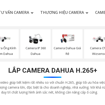
TƯ VẤN CAMERA
THƯƠNG HIỆU CAMERA
CAME
a Ống Kính
Camera IP 360
Camera Dahua Giá
Camera C
m Dahua
Dahua
Rẻ
Wizsens
LẮP CAMERA DAHUA H.265+
 giúp tiết kiệm rất nhiều so với chuẩn H.265, giúp tối ưu hóa việc l
 lượng camera lớn, đặc biệt là cho doanh nghiệp, nhà xưởng. Với khả
 duy trì chất lượng hình ảnh sắc nét, không cần nâng cấp ổ cứng.