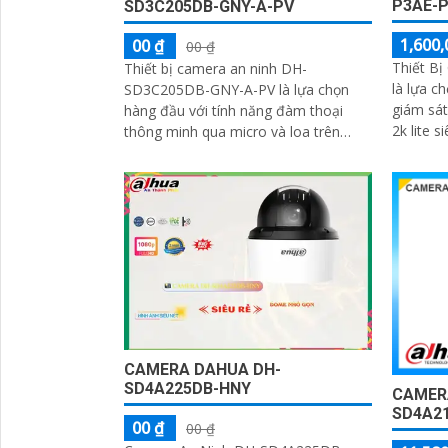
P3AE-P
SD3C205DB-GNY-A-PV
1,600,
00 ₫
00 ₫
Thiết Bị
Thiết bị camera an ninh DH-
là lựa c
SD3C205DB-GNY-A-PV là lựa chọn
giám sát
hàng đầu với tính năng đàm thoại
2k lite siêu sắc 
thông minh qua micro và loa trên
3.0 MP, 
camera. Với cấp nguồn qua dây mạng,
thiết bị này...
CAMERA DAHUA DH-
SD4A225DB-HNY
CAMER
SD4A2
00 ₫
00 ₫