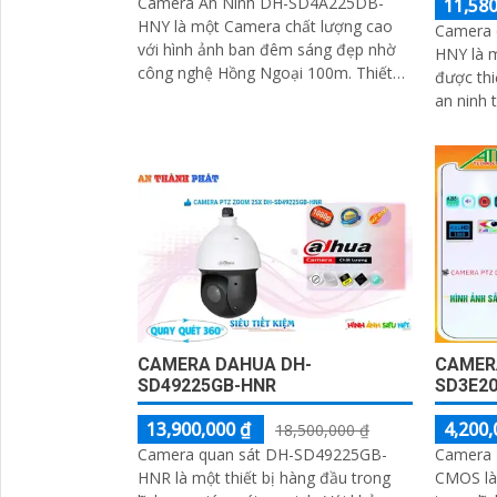
Camera An Ninh DH-SD4A225DB-
11,580
HNY là một Camera chất lượng cao
Camera 
với hình ảnh ban đêm sáng đẹp nhờ
HNY là 
công nghệ Hồng Ngoại 100m. Thiết
được thi
kế nhỏ gọn và tinh tế, thiết bị có khả
an ninh 
năng xoay 360 độ, giúp quan sát toàn
sát. Với độ phân giải 4MP, camera
cảnh một cách hiệu quả
cung cấp
CAMERA DAHUA DH-
CAMER
SD49225GB-HNR
SD3E20
13,900,000 ₫
4,200,
18,500,000 ₫
Camera quan sát DH-SD49225GB-
Camera
HNR là một thiết bị hàng đầu trong
CMOS là