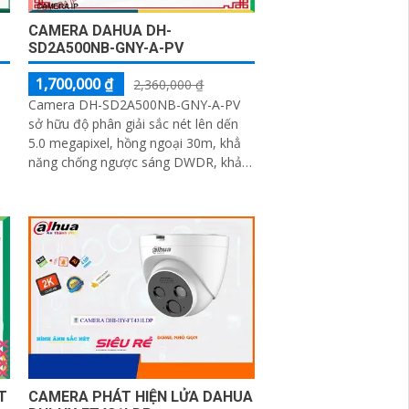
CAMERA DAHUA DH-
SD2A500NB-GNY-A-PV
1,700,000 ₫
2,360,000 ₫
Camera DH-SD2A500NB-GNY-A-PV
sở hữu độ phân giải sắc nét lên dến
5.0 megapixel, hồng ngoại 30m, khẳ
năng chống ngược sáng DWDR, khả
năng quay xoay 360 cùng loa và mic
mang lại cho camera hình ảnh chất
lượng
T
CAMERA PHÁT HIỆN LỬA DAHUA