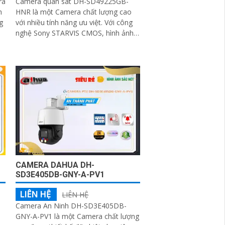
ra
Camera quan sát DH-SD49225GB-
HNR là một Camera chất lượng cao
g
với nhiều tính năng ưu việt. Với công
nghệ Sony STARVIS CMOS, hình ảnh
của camera sẽ sáng đẹp hơn, đặc
biệt là khi xem hình ban đêm với khả
năng hồng ngoại lên đến 100m
CAMERA DAHUA DH-
SD3E405DB-GNY-A-PV1
LIÊN HỆ
LIÊN HỆ
Camera An Ninh DH-SD3E405DB-
GNY-A-PV1 là một Camera chất lượng