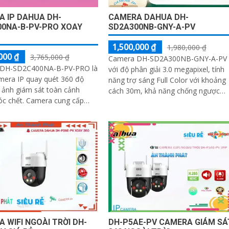
 IP DAHUA DH-
CAMERA DAHUA DH-
00NA-B-PV-PRO XOAY
SD2A300NB-GNY-A-PV
1,500,000 ₫
1,980,000 ₫
000 ₫
3,765,000 ₫
Camera DH-SD2A300NB-GNY-A-PV
DH-SD2C400NA-B-PV-PRO là
với độ phân giải 3.0 megapixel, tính
mera IP quay quét 360 độ
năng trợ sáng Full Color với khoảng
 ảnh giám sát toàn cảnh
cách 30m, khả năng chống ngược
Camera cung cấp
sáng DWDR, AI báo động phân biệt
 siêu nét 2K+ và có màu sắc
được người...
lẫn đêm, hỗ trợ công nghệ
ện người SMD 3
 WIFI NGOÀI TRỜI DH-
DH-P5AE-PV CAMERA GIÁM SÁ