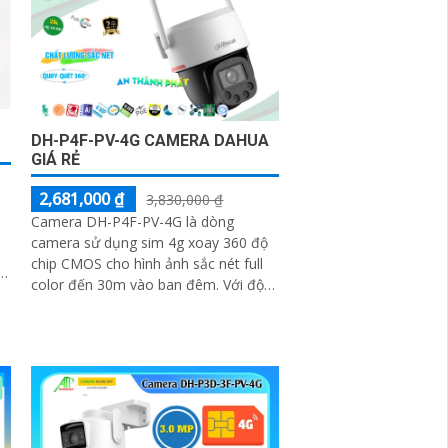
DH-P4F-PV-4G CAMERA DAHUA
GIÁ RẺ
2,681,000 ₫
3,830,000 ₫
Camera DH-P4F-PV-4G là dòng
camera sử dụng sim 4g xoay 360 độ
chip CMOS cho hình ảnh sắc nét full
color đến 30m vào ban đêm. Với độ
phân giải 4.0 MP truyền tải nhanh
H.265+