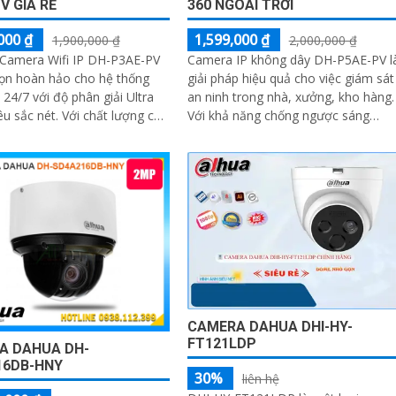
V GIÁ RẺ
360 NGOÀI TRỜI
000 ₫
1,599,000 ₫
1,900,000 ₫
2,000,000 ₫
 Camera Wifi IP DH-P3AE-PV
Camera IP không dây DH-P5AE-PV l
họn hoàn hảo cho hệ thống
giải pháp hiệu quả cho việc giám sát
 24/7 với độ phân giải Ultra
an ninh trong nhà, xưởng, kho hàng.
nét. Với chất lượng cao
Với khả năng chống ngược sáng
camera này giúp xử lý...
DWDR, camera giúp cho hình ảnh r
nét ngay cả trong điều kiện ánh sán
yếu
CAMERA DAHUA DHI-HY-
FT121LDP
A DAHUA DH-
16DB-HNY
30%
liên hệ