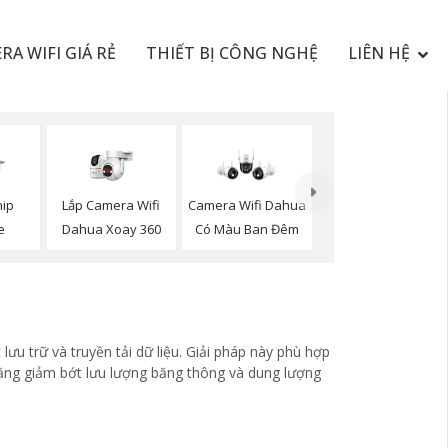
RA WIFI GIÁ RẺ
THIẾT BỊ CÔNG NGHỆ
LIÊN HỆ
Lắp Camera Wifi
hip
Camera Wifi Dahua
Dahua Xoay 360
e
Có Màu Ban Đêm
ưu trữ và truyền tải dữ liệu. Giải pháp này phù hợp
 năng giảm bớt lưu lượng băng thông và dung lượng