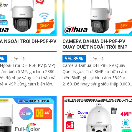
 NGOÀI TRỜI DH-P5F-PV
CAMERA DAHUA DH-P8F-PV
QUAY QUÉT NGOÀI TRỜI 8MP
5%
5%-35%
Liên Hệ
Liên Hệ
Ngoài Trời DH-P5F-PV (5MP)
Camera Dahua DH-P8F-PV Quay
 cảm biến 5MP, ghi hình 2880
Quét Ngoài Trời 8MP sở hữu cảm
biến 8MP, ghi lại hình ảnh 3840 ×
ệ AI-ISP cùng cảm biến lớn,
2160. Độ nhạy sáng siêu thấp 0.0005
ang lại hình ảnh vượt trội cả
lux@F1.0 cùng công nghệ AI-ISP và
n đêm
cảm biến lớn...