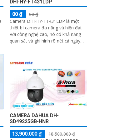
DHI-HY-FT431LDP
00 ₫
00 ₫
à
Camera DHI-HY-FT431LDP là một
thiết bị camera đa năng và hiện đại.
Với công nghệ cao, nó có khả năng
quan sát và ghi hình rõ nét cả ngày
õ
lẫn đêm. DHI-HY-FT431LDP được
g
trang bị cảm biến CMOS 4
CAMERA DAHUA DH-
SD49225GB-HNR
13,900,000 ₫
18,500,000 ₫