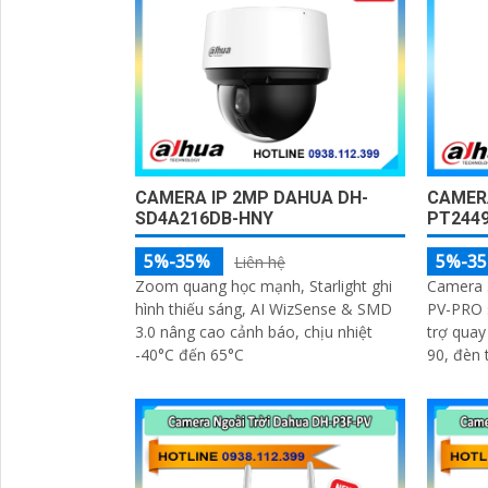
CAMERA IP 2MP DAHUA DH-
CAMERA
SD4A216DB-HNY
PT2449
5%-35%
5%-3
Liên hệ
Zoom quang học mạnh, Starlight ghi
Camera 
hình thiếu sáng, AI WizSense & SMD
PV-PRO 
3.0 nâng cao cảnh báo, chịu nhiệt
trợ quay
-40°C đến 65°C
90, đèn 
Smart H
lý WDR 