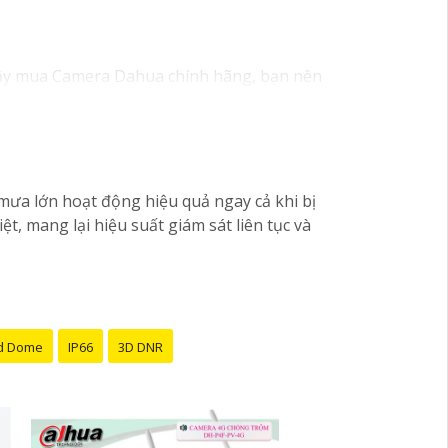
ậy mua Camera Dahua chính hãng, bạn nên
hay đổi tùy vào model và chức năng của
 phân giải cao, tính năng thông minh và độ
ện tử hoặc tại các cửa hàng điện tử.
 lượng. Nếu bạn có thêm câu hỏi hoặc cần tư
ưa lớn hoạt động hiệu quả ngay cả khi bị
 mang lại hiệu suất giám sát liên tục và
d Dome
IP66
3D DNR