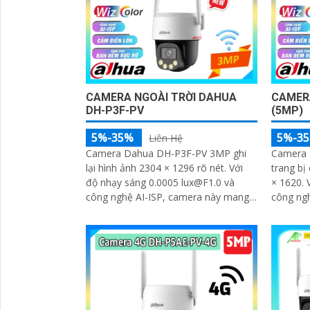
'
CAMERA NGOÀI TRỜI DAHUA
CAMERA
DH-P3F-PV
(5MP)
5%-35%
5%-3
Liên Hệ
Camera Dahua DH-P3F-PV 3MP ghi
Camera 
lại hình ảnh 2304 × 1296 rõ nét. Với
trang bị
độ nhạy sáng 0.0005 lux@F1.0 và
× 1620. Với độ nhạy sáng siêu thấp và
công nghệ AI-ISP, camera này mang
công ngh
lại hình ảnh vượt trội cả ngày lẫn đêm
camera m
ngày lẫ