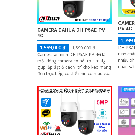
CAMER
PV-4G
CAMERA DAHUA DH-P5AE-PV-
4G
1,799,
1,599,000 ₫
DH-P3AE
1,599,000 ₫
ninh chấ
Camera an ninh DH-P5AE-PV-4G là
nhiều tính nă
một dòng camera có hỗ trợ sim 4g
quan sát
giúp lắp đặt ở các vị trí khó kéo mạng
sắc nét
đến trực tiếp, có thể nhìn có màu vào
nhu cầu 
ban đêm 20-30m, báo động còi hú và
đèn chớp tại chỗ, tích hợp khả năng
quay xoay 360 độ ấn tượng, chống
nước IP 66