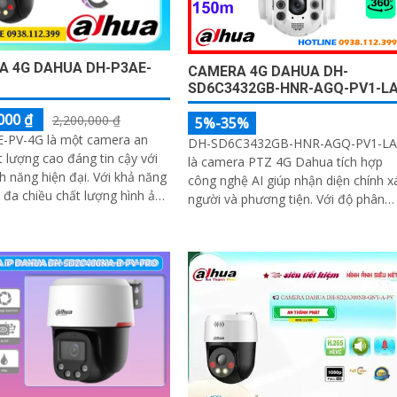
A 4G DAHUA DH-P3AE-
CAMERA 4G DAHUA DH-
SD6C3432GB-HNR-AGQ-PV1-L
000 ₫
2,200,000 ₫
5%-35%
-PV-4G là một camera an
DH-SD6C3432GB-HNR-AGQ-PV1-LA
t lượng cao đáng tin cậy với
là camera PTZ 4G Dahua tích hợp
ng hiện đại. Với khả năng
công nghệ AI giúp nhận diện chính x
 đa chiều chất lượng hình ảnh
người và phương tiện. Với độ phân
 camera đáng để xem xét cho
giải 4MP, zoom quang 32x, tầm nhì
an ninh của bạn
ban đêm hồng ngoại 150m và hình
ảnh có màu trong khoảng cách 50m
camera đảm bảo quan sát rõ nét
24/7