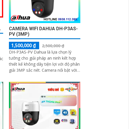
CAMERA WIFI DAHUA DH-P3AS-
A
PV (3MP)
1,500,000 ₫
2,500,000 ₫
DH-P3AS-PV Dahua là lựa chọn lý
tưởng cho giải pháp an ninh kết hợp
ác
thiết kế không dây tiện lợi với độ phân
giải 3MP sắc nét. Camera nổi bật với
n
khả năng quay xoay 360°, phát hiện
chính xác người và phương tiện, cảnh
,
báo tức thì bằng đèn nháy và còi hú