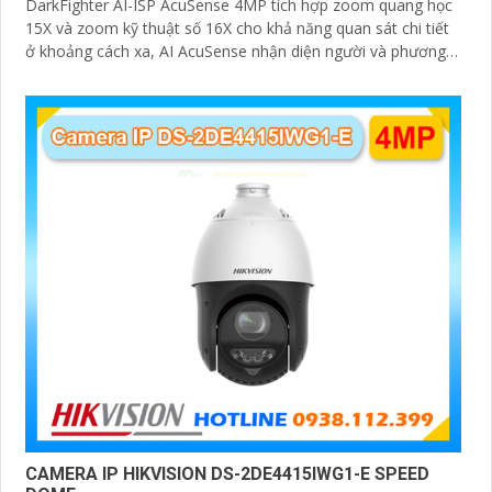
DarkFighter AI-ISP AcuSense 4MP tích hợp zoom quang học
15X và zoom kỹ thuật số 16X cho khả năng quan sát chi tiết
ở khoảng cách xa, AI AcuSense nhận diện người và phương
tiện hỗ trợ chụp đồng thời tối đa 5 khuôn mặt
CAMERA IP HIKVISION DS-2DE4415IWG1-E SPEED