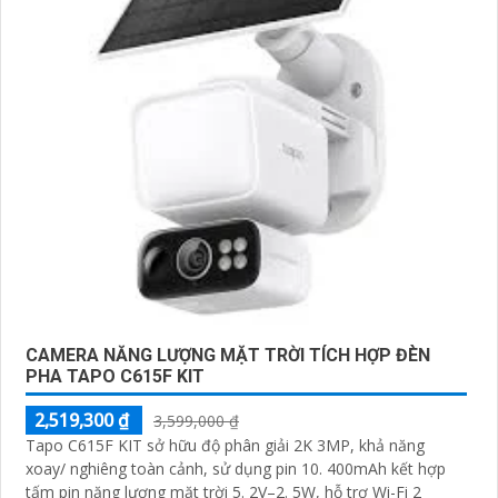
CAMERA NĂNG LƯỢNG MẶT TRỜI TÍCH HỢP ĐÈN
PHA TAPO C615F KIT
2,519,300 ₫
3,599,000 ₫
Tapo C615F KIT sở hữu độ phân giải 2K 3MP, khả năng
xoay/ nghiêng toàn cảnh, sử dụng pin 10. 400mAh kết hợp
tấm pin năng lượng mặt trời 5. 2V–2. 5W, hỗ trợ Wi-Fi 2