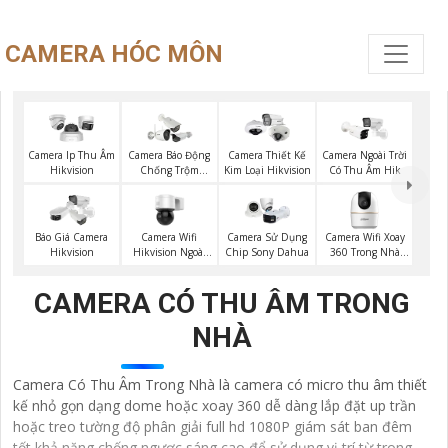
CAMERA HÓC MÔN
Camera Ip Thu Âm
Camera Báo Động
Camera Thiết Kế
Camera Ngoài Trời
Hikvision
Chống Trộm
Kim Loại Hikvision
Có Thu Âm Hik
Hikvision
Camera Wifi
Camera Wifi Xoay
Báo Giá Camera
Camera Sử Dụng
Hikvision Ngoài
360 Trong Nhà
Hikvision
Chip Sony Dahua
Trời 360
Dahua
CAMERA CÓ THU ÂM TRONG
NHÀ
Camera Có Thu Âm Trong Nhà là camera có micro thu âm thiết
kế nhỏ gọn dạng dome hoặc xoay 360 dễ dàng lắp đặt up trần
hoặc treo tường độ phân giải full hd 1080P giám sát ban đêm
tốt khả năng chống ngược sáng cao để sử dụng vị trí từ trong