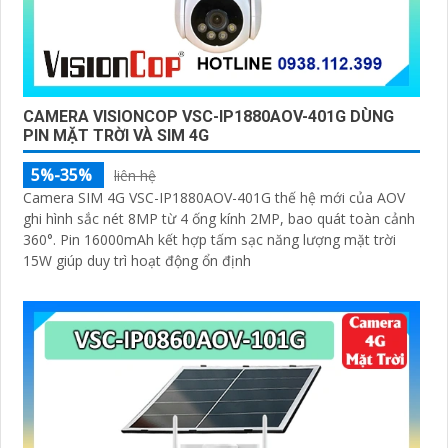
CAMERA VISIONCOP VSC-IP1880AOV-401G DÙNG
PIN MẶT TRỜI VÀ SIM 4G
5%-35%
liên hệ
Camera SIM 4G VSC-IP1880AOV-401G thế hệ mới của AOV
ghi hình sắc nét 8MP từ 4 ống kính 2MP, bao quát toàn cảnh
360°. Pin 16000mAh kết hợp tấm sạc năng lượng mặt trời
15W giúp duy trì hoạt động ổn định