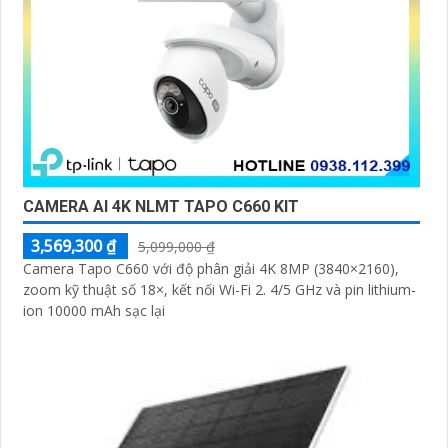
CAMERA AI 4K NLMT TAPO C660 KIT
3,569,300 ₫
5,099,000 ₫
Camera Tapo C660 với độ phân giải 4K 8MP (3840×2160),
zoom kỹ thuật số 18×, kết nối Wi-Fi 2. 4/5 GHz và pin lithium-
ion 10000 mAh sạc lại