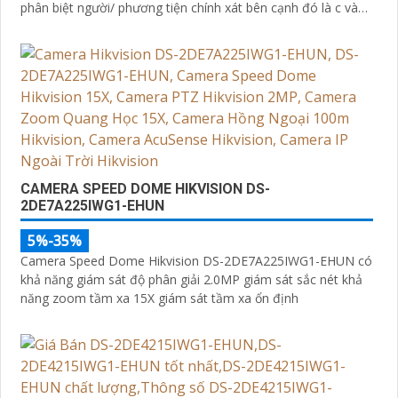
phân biệt người/ phương tiện chính xát bên cạnh đó là c và
loa dược tích hợp mang đến trãi nghiệm giám sát có âm
thanh
CAMERA SPEED DOME HIKVISION DS-
2DE7A225IWG1-EHUN
5%-35%
Camera Speed Dome Hikvision DS-2DE7A225IWG1-EHUN có
khả năng giám sát độ phân giải 2.0MP giám sát sắc nét khả
năng zoom tầm xa 15X giám sát tầm xa ổn định