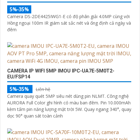
5%-35%
Camera DS-2DE4425IWG1-E có độ phân giải 4.0MP cùng với
Hồng ngoại 100m IR giám sát sắc nét và ổng định cả ngày và
đêm
CAMERA IP WIFI 5MP IMOU IPC-UA7E-5M0T2-
EU/FSP14
5%-35%
Liên hệ
Camera quay quét 5MP siêu nét dùng pin NLMT. Công nghệ
AURORA Full Color ghi hình có màu ban đêm. Pin 10.000mAh
kèm tấm pin năng lượng mặt trời 5W. Quay ngang 340°, quay
dọc 90° quan sát toàn cảnh