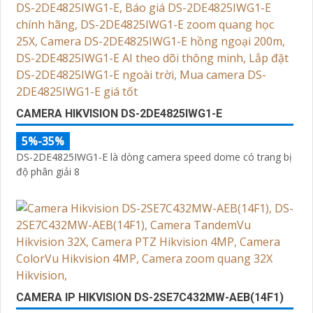
nhà hoặc doanh nghiệp của bạn.
Camera Zoom 25X được thiết kế nhỏ gọn, dễ lắp đặt và
ứng dụng linh hoạt trong nhiều môi trường khác nhau,
từ trong nhà đến ngoài trời.
Với Camera Zoom 25X, bạn hoàn toàn yên tâm về việc
quan sát và giám sát từ xa mọi lúc, mọi nơi mà không
gặp bất kỳ khó khăn nào.
CAMERA HIKVISION DS-2DE4825IWG1-E
5%-35%
DS-2DE4825IWG1-E là dòng camera speed dome có trang bị
'
độ phân giải 8
CAMERA IP HIKVISION DS-2SE7C432MW-AEB(14F1)