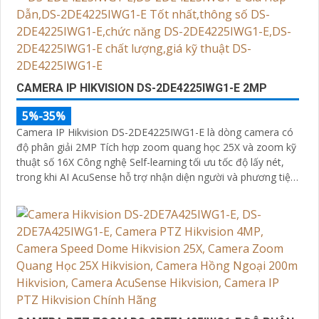
CAMERA IP HIKVISION DS-2DE4225IWG1-E 2MP
5%-35%
Camera IP Hikvision DS-2DE4225IWG1-E là dòng camera có
độ phân giải 2MP Tích hợp zoom quang học 25X và zoom kỹ
thuật số 16X Công nghệ Self-learning tối ưu tốc độ lấy nét,
trong khi AI AcuSense hỗ trợ nhận diện người và phương tiện,
chụp tối đa 5 khuôn mặt đồng thời