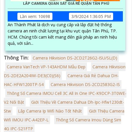
LẮP CAMERA QUAN SÁT GIÁ RẺ QUẬN TÂN PHÚ
Lần xem: 10698
3/9/2024 1:36:05 PM
An Thành Phát là dịch vụ cung cấp và lắp đặt hệ thống
camera an ninh chất lượng tại khu vực quận Tân Phú, TP.
HCM. Chúng tôi cam kết mang đến giải pháp an ninh hiệu
quả, với sản...
Thông Tin:
Camera Hikvision DS-2CD2T26G2-ISU/SL(D)
Camera VanTech VP-143AHDM Mẫu Đẹp
Camera Hikvision
DS-2DE2A204IW-DE3(C0)(S6)
Camera Giá Rẻ Dahua DH-
HAC-HFW1200TP-S4
Camera Hikvision DS-2CD2583G2-IS
Thông Số Camera IMOU Cell 3C All In One IPC-K9DCP-3T0WE-
V2 Nổi Bật
Giới Thiệu Về Camera Dahua Dh-Ipc-Hfw1230dt-
Stw
Lắp Camera Ip Wifi Nào Tốt Nhất
Giới Thiệu Camera
Wifi IMOU IPC-A42EP-L
Thông Số Camera Imou Dùng Sim
4G IPC-S21FTP