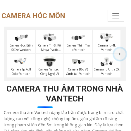
CAMERA HÓC MÔN
Camera Đọc Biển
Camera Thiết Kế
Camera Thân Trụ
Camera Ip 4k
Số Xe Vantech
Nhựa Plastic
Ip Vantech
Vantech
Vantech
Camera Ip Full
Camera Vantech
Camera Bảo Vệ
Camera Ip Ultra 2k
Color Vantech
Công Nghệ Ai
Vành Đai Vantech
Vantech
CAMERA THU ÂM TRONG NHÀ
VANTECH
Camera thu âm Vantech dạng lắp trần được trang bị micro chất
lượng cao với công nghệ chống tạp âm, giúp ghi âm rõ ràng
trong phạm vi lên đến 5m trong không gian kín. Đây là lựa chọn
lý tưởng cho gia đình, văn phòng và cửa hàng. Camera ghi âm