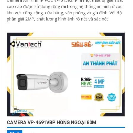
Camera An Ninh IP POE VP-61592FP là một thiết bị giám sát
cao cấp được sử dụng rộng rãi trong hệ thống an ninh ở các
khu vực công cộng, cửa hàng, văn phòng và gia đình. Với độ
phân giải 2MP, chất lượng hình ảnh rõ nét và sắc nét
CAMERA VP-4691VBP HỒNG NGOẠI 80M