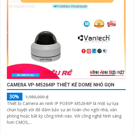
Điểm mạnh của Camera Vantech là chất lượng dịch vụ
tốt và hỗ trợ khách hàng chu đáo. Đội ngũ nhân viên kỹ
thuật chuyên nghiệp của Vantech sẽ giúp bạn lựa chọn
giải pháp camera phù hợp với nhu cầu và ngân sách
của bạn.
Nếu bạn đang tìm kiếm một giải pháp giám sát an ninh
tốt cho ngôi nhà hoặc doanh nghiệp của mình, Camera
Vantech Việt Nam là một lựa chọn hàng đầu mà bạn có
thể tin tưởng.
CAMERA VP-M5264IP THIÊT KẾ DOME NHỎ GỌN
30%
1,980,000 ₫
Thiết bị Camera an ninh IP POEVP-M5264IP là một sự lựa
chọn tuyệt vời để đảm bảo sự an toàn cho ngôi nhà, văn
phòng hoặc bất kỳ công trình nào. Với công nghệ hình sáng
hơn CMOS,...
'