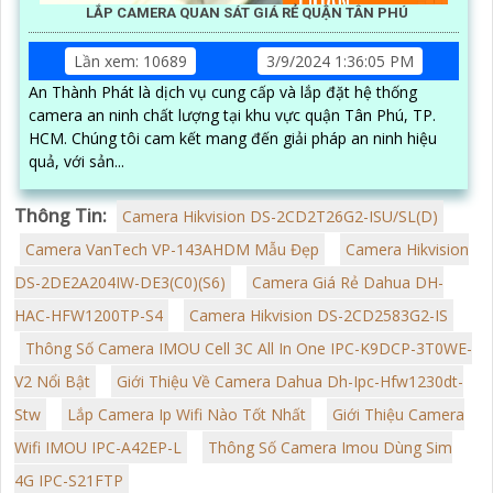
LẮP CAMERA QUAN SÁT GIÁ RẺ QUẬN TÂN PHÚ
Lần xem: 10689
3/9/2024 1:36:05 PM
An Thành Phát là dịch vụ cung cấp và lắp đặt hệ thống
camera an ninh chất lượng tại khu vực quận Tân Phú, TP.
HCM. Chúng tôi cam kết mang đến giải pháp an ninh hiệu
quả, với sản...
Thông Tin:
Camera Hikvision DS-2CD2T26G2-ISU/SL(D)
Camera VanTech VP-143AHDM Mẫu Đẹp
Camera Hikvision
DS-2DE2A204IW-DE3(C0)(S6)
Camera Giá Rẻ Dahua DH-
HAC-HFW1200TP-S4
Camera Hikvision DS-2CD2583G2-IS
Thông Số Camera IMOU Cell 3C All In One IPC-K9DCP-3T0WE-
V2 Nổi Bật
Giới Thiệu Về Camera Dahua Dh-Ipc-Hfw1230dt-
Stw
Lắp Camera Ip Wifi Nào Tốt Nhất
Giới Thiệu Camera
Wifi IMOU IPC-A42EP-L
Thông Số Camera Imou Dùng Sim
4G IPC-S21FTP