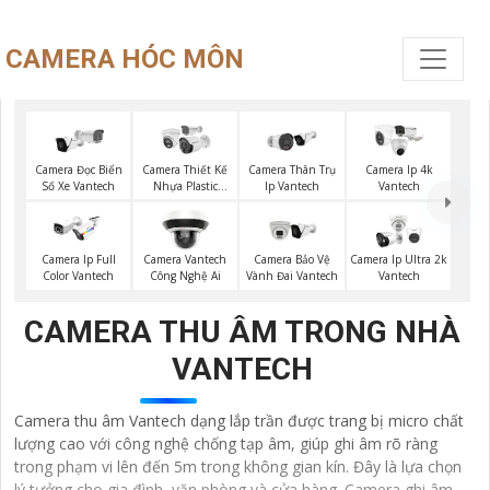
CAMERA HÓC MÔN
Camera Đọc Biển
Camera Thiết Kế
Camera Thân Trụ
Camera Ip 4k
Số Xe Vantech
Nhựa Plastic
Ip Vantech
Vantech
Vantech
Camera Ip Full
Camera Vantech
Camera Bảo Vệ
Camera Ip Ultra 2k
Color Vantech
Công Nghệ Ai
Vành Đai Vantech
Vantech
CAMERA THU ÂM TRONG NHÀ
VANTECH
Camera thu âm Vantech dạng lắp trần được trang bị micro chất
lượng cao với công nghệ chống tạp âm, giúp ghi âm rõ ràng
trong phạm vi lên đến 5m trong không gian kín. Đây là lựa chọn
lý tưởng cho gia đình, văn phòng và cửa hàng. Camera ghi âm