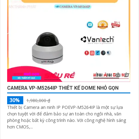
Với tính năng cảm biến chuyển động và cảnh báo
thông minh, Camera Zoom 25X giúp bạn nhận biết và
phát hiện sự cố sớm, từ đó bảo vệ an ninh cho ngôi
nhà hoặc doanh nghiệp của bạn.
Camera Zoom 25X được thiết kế nhỏ gọn, dễ lắp đặt và
ứng dụng linh hoạt trong nhiều môi trường khác nhau,
từ trong nhà đến ngoài trời.
Với Camera Zoom 25X, bạn hoàn toàn yên tâm về việc
quan sát và giám sát từ xa mọi lúc, mọi nơi mà không
gặp bất kỳ khó khăn nào.
CAMERA VP-M5264IP THIÊT KẾ DOME NHỎ GỌN
30%
1,980,000 ₫
Thiết bị Camera an ninh IP POEVP-M5264IP là một sự lựa
chọn tuyệt vời để đảm bảo sự an toàn cho ngôi nhà, văn
phòng hoặc bất kỳ công trình nào. Với công nghệ hình sáng
hơn CMOS,...
'