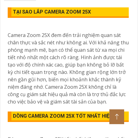
TẠI SAO LẮP CAMERA ZOOM 25X
Camera Zoom 25X đem đến trải nghiệm quan sát
chân thực và sắc nét như không ai. Với khả năng thu
phóng mạnh mẽ, bạn có thể quan sát từ xa mọi chi
tiết nhỏ nhất một cách rõ ràng. Hình ảnh được tái
tạo với độ chính xác cao, giúp bạn không bỏ lỡ bất
kỳ chi tiết quan trọng nào. Không gian rộng lớn trở
nên gần gũi hơn, biến mọi khoảnh khắc thành kỷ
niệm đáng nhớ. Camera Zoom 25X không chỉ là
công cụ giám sát hiệu quả mà còn là trợ thủ đắc lực
cho việc bảo vệ và giám sát tài sản của bạn.
DÒNG CAMERA ZOOM 25X TỐT NHẤT HIỆN NAY