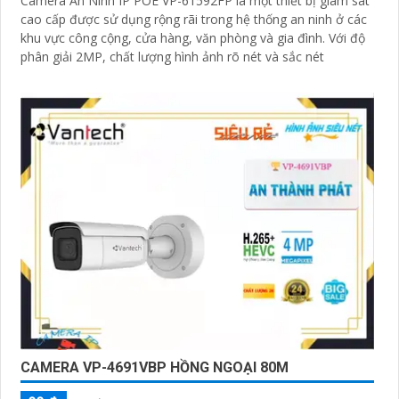
Camera An Ninh IP POE VP-61592FP là một thiết bị giám sát
cao cấp được sử dụng rộng rãi trong hệ thống an ninh ở các
khu vực công cộng, cửa hàng, văn phòng và gia đình. Với độ
phân giải 2MP, chất lượng hình ảnh rõ nét và sắc nét
CAMERA VP-4691VBP HỒNG NGOẠI 80M