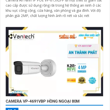
Camera An Ninh IP POE VP-61592FP là một thiết bị giám sát
cao cấp được sử dụng rộng rãi trong hệ thống an ninh ở các
khu vực công cộng, cửa hàng, văn phòng và gia đình. Với độ
phân giải 2MP, chất lượng hình ảnh rõ nét và sắc nét
CAMERA VP-4691VBP HỒNG NGOẠI 80M