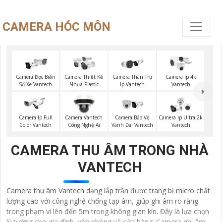
CAMERA HÓC MÔN
Camera Đọc Biển
Camera Thiết Kế
Camera Thân Trụ
Camera Ip 4k
Số Xe Vantech
Nhựa Plastic
Ip Vantech
Vantech
Vantech
Camera Ip Full
Camera Vantech
Camera Bảo Vệ
Camera Ip Ultra 2k
Color Vantech
Công Nghệ Ai
Vành Đai Vantech
Vantech
CAMERA THU ÂM TRONG NHÀ
VANTECH
Camera thu âm Vantech dạng lắp trần được trang bị micro chất
lượng cao với công nghệ chống tạp âm, giúp ghi âm rõ ràng
trong phạm vi lên đến 5m trong không gian kín. Đây là lựa chọn
lý tưởng cho gia đình, văn phòng và cửa hàng. Camera ghi âm