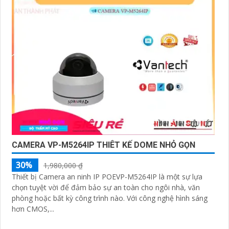
Điểm mạnh của Camera Vantech là chất lượng dịch vụ
tốt và hỗ trợ khách hàng chu đáo. Đội ngũ nhân viên kỹ
thuật chuyên nghiệp của Vantech sẽ giúp bạn lựa chọn
giải pháp camera phù hợp với nhu cầu và ngân sách
của bạn.
Nếu bạn đang tìm kiếm một giải pháp giám sát an ninh
tốt cho ngôi nhà hoặc doanh nghiệp của mình, Camera
Vantech Việt Nam là một lựa chọn hàng đầu mà bạn có
thể tin tưởng.
CAMERA VP-M5264IP THIÊT KẾ DOME NHỎ GỌN
30%
1,980,000 ₫
Thiết bị Camera an ninh IP POEVP-M5264IP là một sự lựa
chọn tuyệt vời để đảm bảo sự an toàn cho ngôi nhà, văn
phòng hoặc bất kỳ công trình nào. Với công nghệ hình sáng
hơn CMOS,...
'