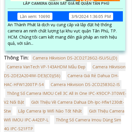
LẮP CAMERA QUAN SÁT GIÁ RẺ QUẬN TÂN PHÚ
Lần xem: 10690
3/9/2024 1:36:05 PM
An Thành Phát là dịch vụ cung cấp và lắp đặt hệ thống
camera an ninh chất lượng tại khu vực quận Tân Phú, TP.
HCM. Chúng tôi cam kết mang đến giải pháp an ninh hiệu
quả, với sản...
Thông Tin:
Camera Hikvision DS-2CD2T26G2-ISU/SL(D)
Camera VanTech VP-143AHDM Mẫu Đẹp
Camera Hikvision
DS-2DE2A204IW-DE3(C0)(S6)
Camera Giá Rẻ Dahua DH-
HAC-HFW1200TP-S4
Camera Hikvision DS-2CD2583G2-IS
Thông Số Camera IMOU Cell 3C All In One IPC-K9DCP-3T0WE-
V2 Nổi Bật
Giới Thiệu Về Camera Dahua Dh-Ipc-Hfw1230dt-
Stw
Lắp Camera Ip Wifi Nào Tốt Nhất
Giới Thiệu Camera
Wifi IMOU IPC-A42EP-L
Thông Số Camera Imou Dùng Sim
4G IPC-S21FTP