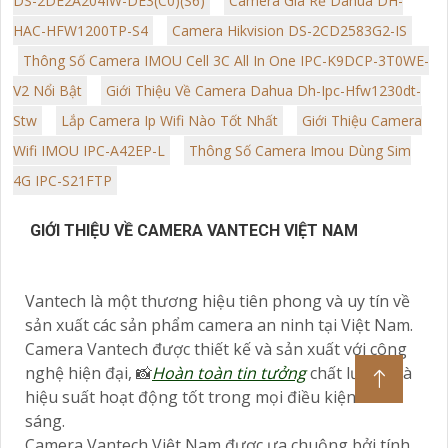
DS-2DE2A204IW-DE3(C0)(S6)
Camera Giá Rẻ Dahua DH-
HAC-HFW1200TP-S4
Camera Hikvision DS-2CD2583G2-IS
Thông Số Camera IMOU Cell 3C All In One IPC-K9DCP-3T0WE-
V2 Nổi Bật
Giới Thiệu Về Camera Dahua Dh-Ipc-Hfw1230dt-
Stw
Lắp Camera Ip Wifi Nào Tốt Nhất
Giới Thiệu Camera
Wifi IMOU IPC-A42EP-L
Thông Số Camera Imou Dùng Sim
4G IPC-S21FTP
GIỚI THIỆU VỀ CAMERA VANTECH VIỆT NAM
Vantech là một thương hiệu tiên phong và uy tín về
sản xuất các sản phẩm camera an ninh tại Việt Nam.
Camera Vantech được thiết kế và sản xuất với công
nghệ hiện đại, 📸
Hoàn toàn tin tưởng
chất lượng và
hiệu suất hoạt động tốt trong mọi điều kiện ánh
sáng.
Camera Vantech Việt Nam được ưa chuộng bởi tính