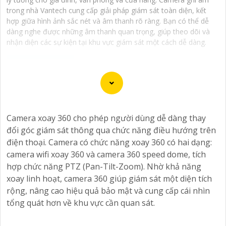
trong nhà Vantech cung cấp giải pháp giám sát toàn diện, kết
hợp giữa hình ảnh sắc nét và âm thanh rõ ràng. Bạn có thể dễ
dàng nghe được những âm thanh quan trọng, giúp theo dõi và
nhận diện các sự kiện tại khu vực giám sát một cách dễ dàng.
Camera Vantech là một thương hiệu camera an ninh
hàng đầu tại Việt Nam, chúng được thiết kế với công
Camera xoay 360 cho phép người dùng dễ dàng thay
nghệ hiện đại và chất lượng cao để khẳng định an ninh
đổi góc giám sát thông qua chức năng điều hướng trên
và giám sát tốt cho ngôi nhà, cửa hàng, văn phòng
điện thoại. Camera có chức năng xoay 360 có hai dạng:
hoặc doanh nghiệp của bạn.
camera wifi xoay 360 và camera 360 speed dome, tích
Vantech Việt Nam cung cấp các dòng sản phẩm camera
hợp chức năng PTZ (Pan-Tilt-Zoom). Nhờ khả năng
giám sát chất lượng cao như camera IP, camera HD-
xoay linh hoạt, camera 360 giúp giám sát một diện tích
TVI, camera AHD, camera wifi, camera thông minh, và
rộng, nâng cao hiệu quả bảo mật và cung cấp cái nhìn
nhiều hơn nữa. Các sản phẩm của Vantech được sản
tổng quát hơn về khu vực cần quan sát.
xuất theo tiêu chuẩn chất lượng cao, đáng tin cậy và dễ
sử dụng.