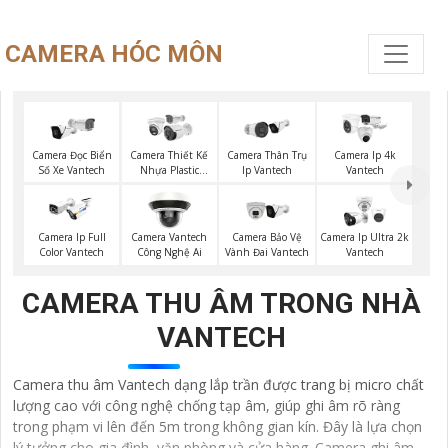
CAMERA HÓC MÔN
Camera Đọc Biển
Camera Thiết Kế
Camera Thân Trụ
Camera Ip 4k
Số Xe Vantech
Nhựa Plastic
Ip Vantech
Vantech
Vantech
Camera Ip Full
Camera Vantech
Camera Bảo Vệ
Camera Ip Ultra 2k
Color Vantech
Công Nghệ Ai
Vành Đai Vantech
Vantech
CAMERA THU ÂM TRONG NHÀ
VANTECH
Camera thu âm Vantech dạng lắp trần được trang bị micro chất
lượng cao với công nghệ chống tạp âm, giúp ghi âm rõ ràng
trong phạm vi lên đến 5m trong không gian kín. Đây là lựa chọn
lý tưởng cho gia đình, văn phòng và cửa hàng. Camera ghi âm