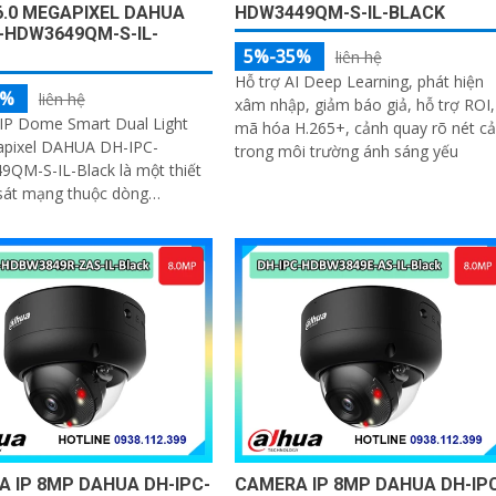
6.0 MEGAPIXEL DAHUA
HDW3449QM-S-IL-BLACK
-HDW3649QM-S-IL-
5%-35%
liên hệ
Hỗ trợ AI Deep Learning, phát hiện
5%
liên hệ
xâm nhập, giảm báo giả, hỗ trợ ROI,
IP Dome Smart Dual Light
mã hóa H.265+, cảnh quay rõ nét cả
apixel DAHUA DH-IPC-
trong môi trường ánh sáng yếu
QM-S-IL-Black là một thiết
 sát mạng thuộc dòng
 3 Series của Dahua, tích
 nghệ AI tiên...
 IP 8MP DAHUA DH-IPC-
CAMERA IP 8MP DAHUA DH-IP