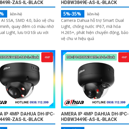
849R-ZAS-IL-BLACK
HDBW3849E-AS-IL-BLACK
5%
5%-35%
liên hệ
liên hệ
 AI SSA, SMD 4.0, bảo vệ chu
Camera Dahua hỗ trợ Smart Dual
g minh, quay đêm có màu nhờ
Light, chống nước IP67, mã hóa
l Light, lưu trữ tối ưu với
H.265+, phát hiện chuyển động, bảo
vệ chu vi hiệu quả
 IP 4MP DAHUA DH-IPC-
AMERA IP 4MP DAHUA DH-IPC-
449R-ZAS-IL-BLACK
HDBW3449E-AS-IL-BLACK