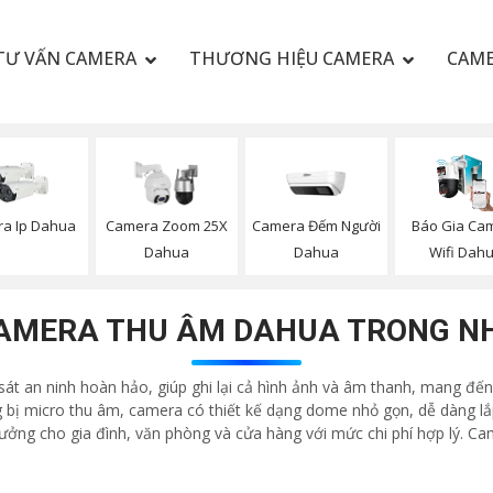
TƯ VẤN CAMERA
THƯƠNG HIỆU CAMERA
CAME
Camera Đếm Người
Báo Gia Ca
a Ip Dahua
Camera Zoom 25X
Dahua
Wifi Dah
Dahua
AMERA THU ÂM DAHUA TRONG N
át an ninh hoàn hảo, giúp ghi lại cả hình ảnh và âm thanh, mang đến
 bị micro thu âm, camera có thiết kế dạng dome nhỏ gọn, dễ dàng lắp
 tưởng cho gia đình, văn phòng và cửa hàng với mức chi phí hợp lý. C