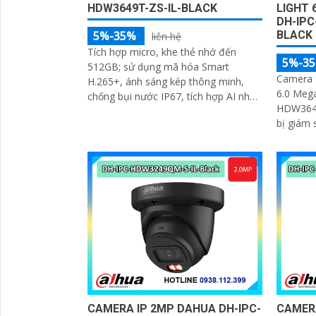
HDW3649T-ZS-IL-BLACK
LIGHT 
DH-IPC
5%-35%
BLACK
liên hệ
Tích hợp micro, khe thẻ nhớ đến
5%-3
512GB; sử dụng mã hóa Smart
Camera 
H.265+, ánh sáng kép thông minh,
6.0 Meg
chống bụi nước IP67, tích hợp AI nhận
HDW3649
diện người và xe, giám sát rõ nét ban
bị giám
đêm
WizSense
hợp công
CAMERA IP 2MP DAHUA DH-IPC-
CAMERA