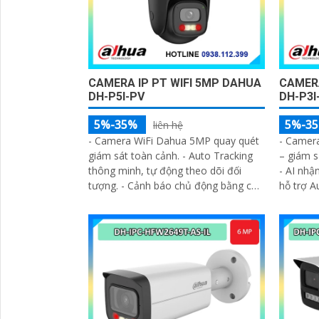
CAMERA IP PT WIFI 5MP DAHUA
CAMERA
DH-P5I-PV
DH-P3I
5%-35%
5%-3
liên hệ
- Camera WiFi Dahua 5MP quay quét
- Camer
giám sát toàn cảnh. - Auto Tracking
– giám s
thông minh, tự động theo dõi đối
- AI nhậ
tượng. - Cảnh báo chủ động bằng còi
hỗ trợ A
hú & đèn chớp khi có xâm nhập
Quan sá
(có màu