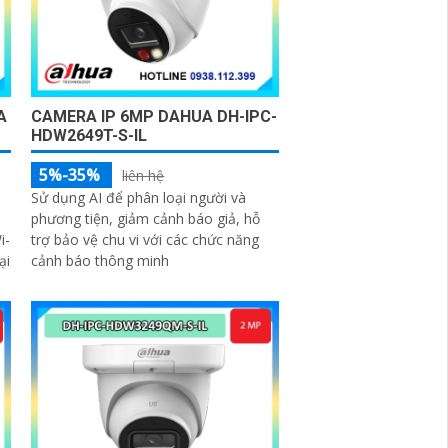
A
CAMERA IP 6MP DAHUA DH-IPC-
HDW2649T-S-IL
5%-35%
liên hệ
Sử dụng AI để phân loại người và
phương tiện, giảm cảnh báo giả, hỗ
i-
trợ bảo vệ chu vi với các chức năng
ại
cảnh báo thông minh