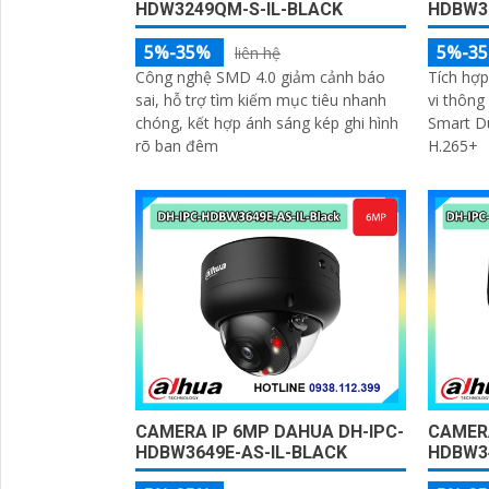
HDW3249QM-S-IL-BLACK
HDBW3
5%-35%
5%-3
liên hệ
Công nghệ SMD 4.0 giảm cảnh báo
Tích hợp
sai, hỗ trợ tìm kiếm mục tiêu nhanh
vi thôn
chóng, kết hợp ánh sáng kép ghi hình
Smart Dua
rõ ban đêm
H.265+
CAMERA IP 6MP DAHUA DH-IPC-
CAMERA
HDBW3649E-AS-IL-BLACK
HDBW3