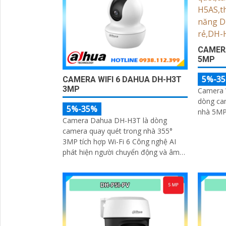
CAMERA
5MP
5%-3
CAMERA WIFI 6 DAHUA DH-H3T
3MP
Camera 
dòng ca
5%-35%
nhà 5MP 
Camera Dahua DH-H3T là dòng
camera quay quét trong nhà 355°
3MP tích hợp Wi-Fi 6 Công nghệ AI
phát hiện người chuyển động và âm
thanh bất thường đàm thoại hai
chiều, hồng ngoại tầm xa ban đêm
10m hỗ trợ thẻ nhớ MicroSD 256GB
ONVIF và điều khiển từ xa qua ứng
'
dụng DMSS