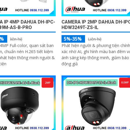
 IP 4MP DAHUA DH-IPC-
CAMERA IP 2MP DAHUA DH-IP
49M-AS-B-PRO
HDW3249T-ZS-IL
5%
5%-35%
liên hệ
Liên hệ
MP Full-color, quan sát ban
Phát hiện người & phương tiện chín
, chuẩn nén H.265 tiết kiệm
xác nhờ AI, ghi hình màu ban đêm v
 phát hiện thông minh người &
ánh sáng kép thông minh, giảm báo
tiện
động giả