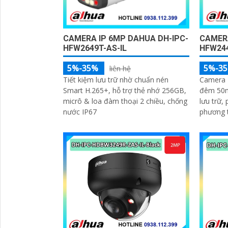
CAMERA IP 6MP DAHUA DH-IPC-
CAMERA
HFW2649T-AS-IL
HFW24
5%-35%
5%-3
liên hệ
Tiết kiệm lưu trữ nhờ chuẩn nén
Camera 4
Smart H.265+, hỗ trợ thẻ nhớ 256GB,
đêm 50m
micrô & loa đàm thoại 2 chiều, chống
lưu trữ,
nước IP67
phương 