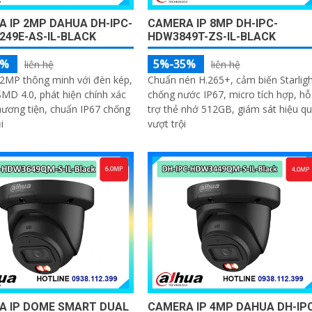
 IP 2MP DAHUA DH-IPC-
CAMERA IP 8MP DH-IPC-
49E-AS-IL-BLACK
HDW3849T-ZS-IL-BLACK
5%
5%-35%
liên hệ
liên hệ
2MP thông minh với đèn kép,
Chuẩn nén H.265+, cảm biến Starligh
SMD 4.0, phát hiện chính xác
chống nước IP67, micro tích hợp, hỗ
ương tiện, chuẩn IP67 chống
trợ thẻ nhớ 512GB, giám sát hiệu q
i
vượt trội
A IP DOME SMART DUAL
CAMERA IP 4MP DAHUA DH-IP