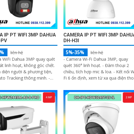
 IP PT WIFI 3MP DAHUA
CAMERA IP PT WIFI 3MP DAHU
-PV
DH-H3I
5%
5%-35%
liên hệ
liên hệ
a WiFi Dahua 3MP quay quét
- Camera Wi-Fi Dahua 3MP, quay
át linh hoạt, không góc chết.
quét 360° linh hoạt. - Đàm thoại 2
n diện người & phương tiện,
chiều, tích hợp mic & loa. - Kết nối W
uto Tracking thông minh. -
Fi 6 ổn định, xem từ xa qua điện tho
t ban đêm 30m với 4 chế độ
 ban đêm)