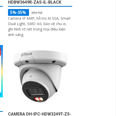
HDBW3649R-ZAS-IL-BLACK
5%-35%
liên hệ
Camera IP 6MP, hỗ trợ AI SSA, Smart
Dual Light, SMD 4.0, bảo vệ chu vi,
ghi hình rõ nét trong mọi điều kiện
ánh sáng
CAMERA DH-IPC-HDW3249T-ZS-