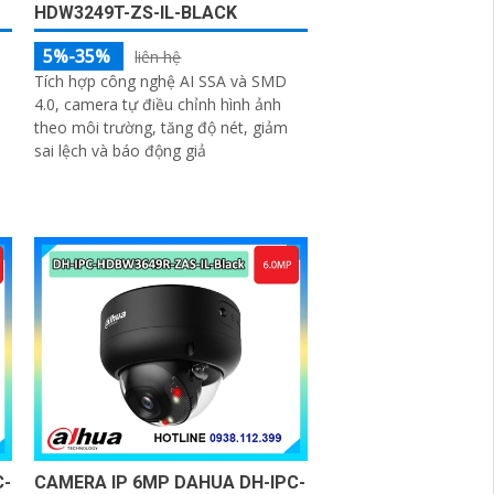
HDW3249T-ZS-IL-BLACK
5%-35%
liên hệ
Tích hợp công nghệ AI SSA và SMD
4.0, camera tự điều chỉnh hình ảnh
theo môi trường, tăng độ nét, giảm
sai lệch và báo động giả
C-
CAMERA IP 6MP DAHUA DH-IPC-