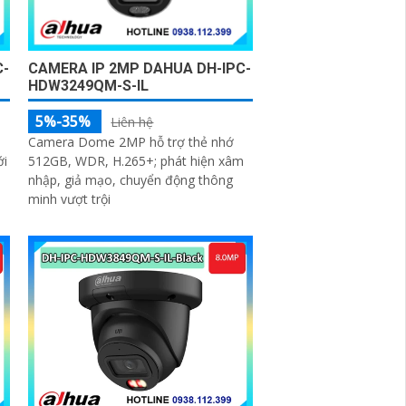
C-
CAMERA IP 2MP DAHUA DH-IPC-
HDW3249QM-S-IL
5%-35%
Liên hệ
h
Camera Dome 2MP hỗ trợ thẻ nhớ
ới
512GB, WDR, H.265+; phát hiện xâm
nhập, giả mạo, chuyển động thông
minh vượt trội