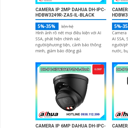
CAMERA IP 2MP DAHUA DH-IPC-
CAMERA
HDBW3249R-ZAS-IL-BLACK
HDBW32
5%-35%
5%-3
liên hệ
Hình ảnh rõ nét mọi điều kiện với AI
Camera 
SSA, phát hiện chính xác
AI SSA, 
người/phương tiện, cảnh báo thông
người/ph
minh, giảm báo động giả
nước, bụ
CAMERA IP 6MP DAHUA DH-IPC-
CAMER