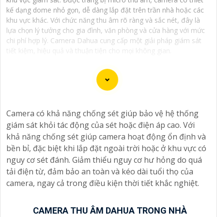
kế dạng dome nhỏ gọn, dễ dàng lắp đặt trên trần nhà hoặc các
khu vực khác. Với chức năng thu âm rõ ràng và sắc nét, đây là
lựa chọn lý tưởng cho gia đình, văn phòng và cửa hàng với mức
chi phí hợp lý. Camera Dahua cung cấp một giải pháp giám sát
tiết kiệm, hiệu quả và thuận tiện cho mọi không gian.
Dạ chắc chắn, đây là tư vấn của tôi về Camera Dahua
Camera có khả năng chống sét giúp bảo vệ hệ thống
chính hãng giá rẻ và chất lượng:
giám sát khỏi tác động của sét hoặc điện áp cao. Với
1:
Camera Dahua là một thương hiệu nổi tiếng về sản
khả năng chống sét giúp camera hoạt động ổn định và
phẩm an ninh và giám sát.⚒
2:
Để Hoàn toàn tin cậy
bền bỉ, đặc biệt khi lắp đặt ngoài trời hoặc ở khu vực có
mua Camera Dahua chính hãng, bạn nên mua từ các
nguy cơ sét đánh. Giảm thiểu nguy cơ hư hỏng do quá
cửa hàng uy tín hoặc các đại lý chính thức của Dahua.☄️
tải điện từ, đảm bảo an toàn và kéo dài tuổi thọ của
3:
Mức giá của Camera Dahua có thể thay đổi tùy vào
camera, ngay cả trong điều kiện thời tiết khắc nghiệt.
model và chức năng của camera. Bạn nên tìm hiểu kỹ
trước khi đầu tư.🎖️
4:
Chất lượng của Camera Dahua
được đánh giá cao với độ phân giải cao, tính năng
CAMERA THU ÂM DAHUA TRONG NHÀ