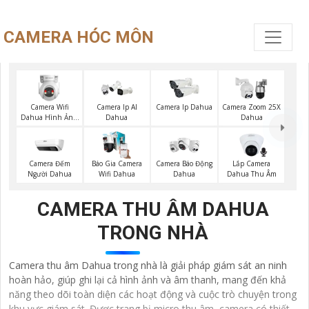
CAMERA HÓC MÔN
Camera Wifi
Camera Ip AI
Camera Ip Dahua
Camera Zoom 25X
Dahua Hình Ảnh
Dahua
Dahua
3K
Camera Đếm
Báo Gia Camera
Lắp Camera
Camera Báo Động
Người Dahua
Wifi Dahua
Dahua Thu Âm
Dahua
CAMERA THU ÂM DAHUA
TRONG NHÀ
Camera thu âm Dahua trong nhà là giải pháp giám sát an ninh
hoàn hảo, giúp ghi lại cả hình ảnh và âm thanh, mang đến khả
năng theo dõi toàn diện các hoạt động và cuộc trò chuyện trong
khu vực giám sát. Được trang bị micro thu âm, camera có thiết