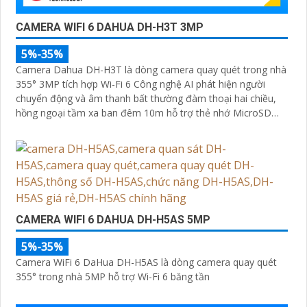
CAMERA WIFI 6 DAHUA DH-H3T 3MP
5%-35%
Camera Dahua DH-H3T là dòng camera quay quét trong nhà
355° 3MP tích hợp Wi-Fi 6 Công nghệ AI phát hiện người
chuyển động và âm thanh bất thường đàm thoại hai chiều,
hồng ngoại tầm xa ban đêm 10m hỗ trợ thẻ nhớ MicroSD
256GB ONVIF và điều khiển từ xa qua ứng dụng DMSS
CAMERA WIFI 6 DAHUA DH-H5AS 5MP
5%-35%
Camera WiFi 6 DaHua DH-H5AS là dòng camera quay quét
355° trong nhà 5MP hỗ trợ Wi-Fi 6 băng tần