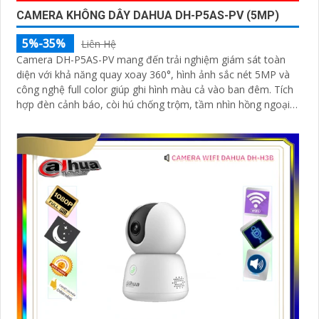
CAMERA KHÔNG DÂY DAHUA DH-P5AS-PV (5MP)
5%-35%
Liên Hệ
Camera DH-P5AS-PV mang đến trải nghiệm giám sát toàn
diện với khả năng quay xoay 360°, hình ảnh sắc nét 5MP và
công nghệ full color giúp ghi hình màu cả vào ban đêm. Tích
hợp đèn cảnh báo, còi hú chống trộm, tầm nhìn hồng ngoại
30m, khe thẻ nhớ đến 256GB cùng chuẩn chống nước IP66
camera hoạt động ổn định trong mọi điều kiện