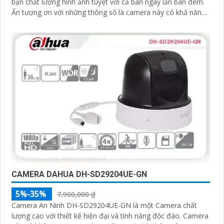
bạn chất lượng hình ảnh tuyệt vời cả ban ngày lẫn ban đêm.
Ấn tượng ơn với những thông số là camera này có khả năng
hiển thị hình ảnh màu sắc đầy đủ trong khoảng cách 30m
vào ban đêm
CAMERA DAHUA DH-SD29204UE-GN
5%-35%
7,900,000 ₫
Camera An Ninh DH-SD29204UE-GN là một Camera chất
lượng cao với thiết kế hiện đại và tính năng độc đáo. Camera