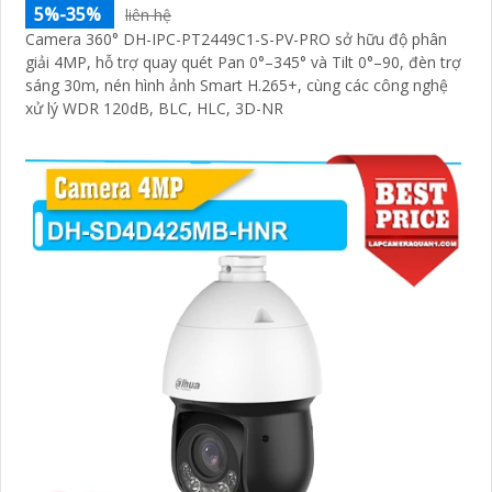
5%-35%
liên hệ
Camera 360° DH-IPC-PT2449C1-S-PV-PRO sở hữu độ phân
giải 4MP, hỗ trợ quay quét Pan 0°–345° và Tilt 0°–90, đèn trợ
sáng 30m, nén hình ảnh Smart H.265+, cùng các công nghệ
xử lý WDR 120dB, BLC, HLC, 3D-NR