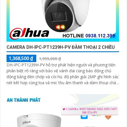
CAMERA DH-IPC-PT1239H-PV ĐÀM THOẠI 2 CHIỀU
1,368,500 ₫
1,955,000 ₫
DH-IPC-PT1239H-PV hỗ trợ phát hiện người và phương tiện
phân biệt rõ ràng với bảo vệ vành đai cùng báo động chủ
động bằng đèn chớp và còi hú. độ phân giải 2MP ghi hình sác
nét kêt hợp cùng loa và mic thu âm thanh và dàm thoại chát
lượng cao