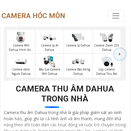
CAMERA HÓC MÔN
Camera Wifi
Camera Ip AI
Camera Ip Dahua
Camera Zoom 25X
Dahua Hình Ảnh
Dahua
Dahua
3K
Camera Đếm
Báo Gia Camera
Lắp Camera
Camera Báo Động
Người Dahua
Wifi Dahua
Dahua Thu Âm
Dahua
CAMERA THU ÂM DAHUA
TRONG NHÀ
Camera thu âm Dahua trong nhà là giải pháp giám sát an ninh
hoàn hảo, giúp ghi lại cả hình ảnh và âm thanh, mang đến khả
năng theo dõi toàn diện các hoạt động và cuộc trò chuyện trong
khu vực giám sát. Được trang bị micro thu âm, camera có thiết