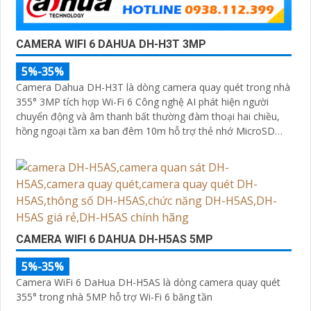
CAMERA WIFI 6 DAHUA DH-H3T 3MP
5%-35%
Camera Dahua DH-H3T là dòng camera quay quét trong nhà
355° 3MP tích hợp Wi-Fi 6 Công nghệ AI phát hiện người
chuyển động và âm thanh bất thường đàm thoại hai chiều,
hồng ngoại tầm xa ban đêm 10m hỗ trợ thẻ nhớ MicroSD
256GB ONVIF và điều khiển từ xa qua ứng dụng DMSS
CAMERA WIFI 6 DAHUA DH-H5AS 5MP
5%-35%
Camera WiFi 6 DaHua DH-H5AS là dòng camera quay quét
355° trong nhà 5MP hỗ trợ Wi-Fi 6 băng tần