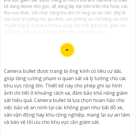
kế dạng dome nhỏ gọn, dễ dàng lắp đặt trên trần nhà hoặc các
khu vực khác. Với chức năng thu âm rõ ràng và sắc nét, đây là
lựa chọn lý tưởng cho gia đình, văn phòng và cửa hàng với mức
chi phí hợp lý. Camera Dahua cung cấp một giải pháp giám sát
tiết kiệm, hiệu quả và thuận tiện cho mọi không gian.
Dạ chắc chắn, đây là tư vấn của tôi về Camera Dahua
Camera bullet được trang bị ống kính có tiêu cự dài,
chính hãng giá rẻ và chất lượng:
giúp tăng cường phạm vi quan sát và lý tưởng cho các
1:
Camera Dahua là một thương hiệu nổi tiếng về sản
khu vực rộng lớn. Thiết kế này cho phép ghi lại hình
phẩm an ninh và giám sát.⚒
2:
Để Hoàn toàn tin cậy
ảnh chi tiết ở khoảng cách xa, đảm bảo khả năng giám
mua Camera Dahua chính hãng, bạn nên mua từ các
sát hiệu quả. Camera bullet là lựa chọn hoàn hảo cho
cửa hàng uy tín hoặc các đại lý chính thức của Dahua.☄️
việc bảo vệ an ninh tại các không gian như bãi đỗ xe,
3:
Mức giá của Camera Dahua có thể thay đổi tùy vào
sân vận động hay khu công nghiệp, mang lại sự an tâm
model và chức năng của camera. Bạn nên tìm hiểu kỹ
và bảo vệ tối ưu cho khu vực cần giám sát.
trước khi đầu tư.🎖️
4:
Chất lượng của Camera Dahua
được đánh giá cao với độ phân giải cao, tính năng