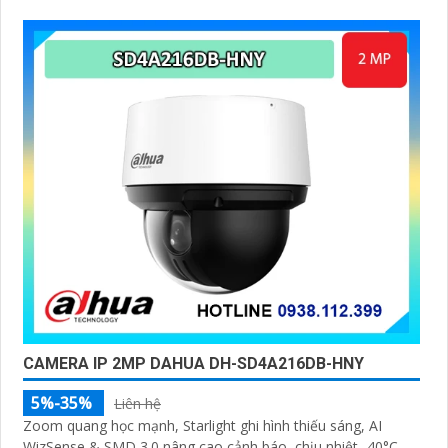
CAMERA IP 2MP DAHUA DH-SD4A216DB-HNY
5%-35%
Liên hệ
Zoom quang học mạnh, Starlight ghi hình thiếu sáng, AI
WizSense & SMD 3.0 nâng cao cảnh báo, chịu nhiệt -40°C